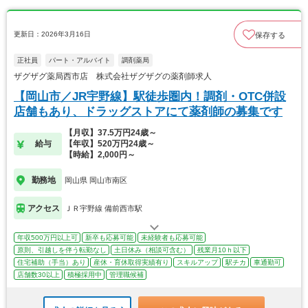
更新日：2026年3月16日
保存する
正社員
パート・アルバイト
調剤薬局
ザグザグ薬局西市店 株式会社ザグザグの薬剤師求人
【岡山市／JR宇野線】駅徒歩圏内！調剤・OTC併設
店舗もあり、ドラッグストアにて薬剤師の募集です
【月収】37.5万円24歳～
給与
【年収】520万円24歳～
【時給】2,000円～
勤務地
岡山県 岡山市南区
アクセス
ＪＲ宇野線 備前西市駅
年収500万円以上可
新卒も応募可能
未経験者も応募可能
原則、引越しを伴う転勤なし
土日休み（相談可含む）
残業月10ｈ以下
住宅補助（手当）あり
産休・育休取得実績有り
スキルアップ
駅チカ
車通勤可
店舗数30以上
積極採用中
管理職候補