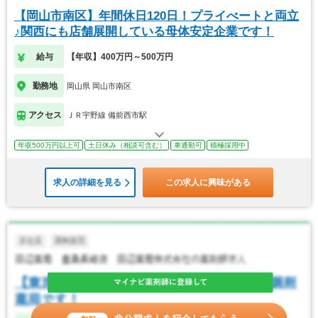
【岡山市南区】年間休日120日！プライべートと両立
♪関西にも店舗展開している母体安定企業です！
給与
【年収】400万円～500万円
勤務地
岡山県 岡山市南区
アクセス
ＪＲ宇野線 備前西市駅
年収500万円以上可
土日休み（相談可含む）
車通勤可
積極採用中
求人の詳細を見る
この求人に興味がある