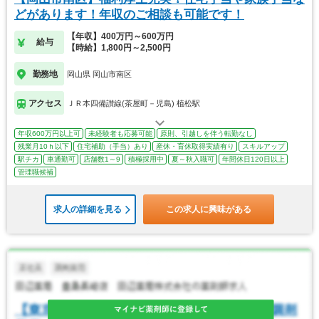
どがあります！年収のご相談も可能です！
【年収】400万円～600万円
給与
【時給】1,800円～2,500円
勤務地
岡山県 岡山市南区
アクセス
ＪＲ本四備讃線(茶屋町－児島) 植松駅
年収600万円以上可
未経験者も応募可能
原則、引越しを伴う転勤なし
残業月10ｈ以下
住宅補助（手当）あり
産休・育休取得実績有り
スキルアップ
駅チカ
車通勤可
店舗数1～9
積極採用中
夏～秋入職可
年間休日120日以上
管理職候補
求人の詳細を見る
この求人に興味がある