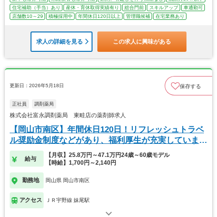
住宅補助（手当）あり
産休・育休取得実績有り
総合門前
スキルアップ
車通勤可
店舗数10～29
積極採用中
年間休日120日以上
管理職候補
在宅業務あり
求人の詳細を見る
この求人に興味がある
更新日：2026年5月18日
保存する
正社員
調剤薬局
株式会社富永調剤薬局 東畦店の薬剤師求人
【岡山市南区】年間休日120日！リフレッシュトラベ
ル奨励金制度などがあり、福利厚生が充実していま
す！
【月収】25.8万円～47.1万円24歳～60歳モデル
給与
【時給】1,700円～2,140円
勤務地
岡山県 岡山市南区
アクセス
ＪＲ宇野線 妹尾駅