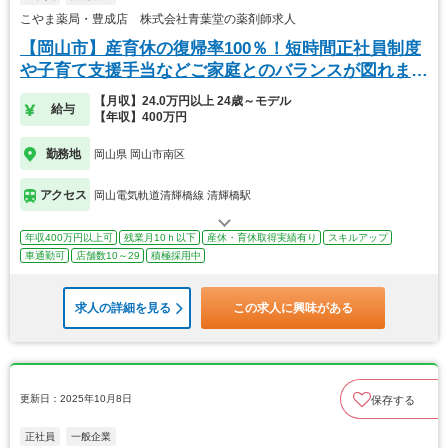
こやま薬局・豊成店 株式会社青葉堂の薬剤師求人
【岡山市】産育休の復帰率100％！短時間正社員制度
や子育て支援手当などご家庭とのバランスが図れま
す！
【月収】24.0万円以上 24歳～モデル
給与
【年収】400万円
勤務地
岡山県 岡山市南区
アクセス
岡山電気軌道清輝橋線 清輝橋駅
年収400万円以上可
残業月10ｈ以下
産休・育休取得実績有り
スキルアップ
車通勤可
店舗数10～29
積極採用中
求人の詳細を見る
この求人に興味がある
更新日：2025年10月8日
保存する
正社員
一般企業