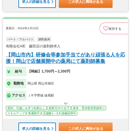
求人の詳細を見る
この求人に興味がある
更新日：2024年1月10日
保存する
パート・アルバイト
調剤薬局
有限会社AIE 藤田店の薬剤師求人
【岡山市内】研修会等参加手当てがあり頑張る人を応
援！岡山で店舗展開中の薬局にて薬剤師募集
給与
【時給】1,700円～2,300円
勤務地
岡山県 岡山市南区
アクセス
ＪＲ宇野線 妹尾駅
原則、引越しを伴う転勤なし
残業月10ｈ以下
産休・育休取得実績有り
スキルアップ
車通勤可
店舗数1～9
積極採用中
求人の詳細を見る
この求人に興味がある