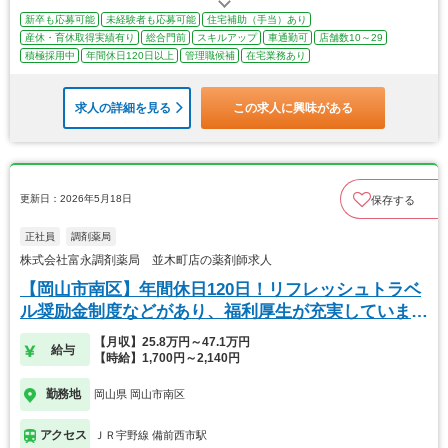
新卒も応募可能
未経験者も応募可能
住宅補助（手当）あり
産休・育休取得実績有り
総合門前
スキルアップ
車通勤可
店舗数10～29
積極採用中
年間休日120日以上
管理職候補
在宅業務あり
求人の詳細を見る
この求人に興味がある
更新日：2026年5月18日
保存する
正社員
調剤薬局
株式会社富永調剤薬局 並木町店の薬剤師求人
【岡山市南区】年間休日120日！リフレッシュトラベ
ル奨励金制度などがあり、福利厚生が充実していま
す！
【月収】25.8万円～47.1万円
給与
【時給】1,700円～2,140円
勤務地
岡山県 岡山市南区
アクセス
ＪＲ宇野線 備前西市駅