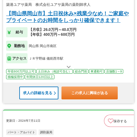
築港ユアサ薬局 株式会社ユアサ薬局の薬剤師求人
【岡山県岡山市】土日祝休み×残業少なめ！ご家庭や
プライベートのお時間をしっかり確保できます！
【月収】26.0万円～40.0万円
給与
【年収】400万円～600万円
勤務地
岡山県 岡山市南区
アクセス
ＪＲ宇野線 備前西市駅
年収600万円以上可
土日休み（相談可含む）
総合門前
車通勤可
店舗数1～9
積極採用中
年間休日120日以上
求人の詳細を見る
この求人に興味がある
更新日：2024年7月11日
保存する
パート・アルバイト
調剤薬局