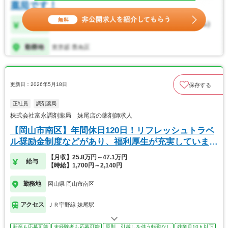
更新日：2026年5月18日
保存する
正社員
調剤薬局
株式会社富永調剤薬局 妹尾店の薬剤師求人
【岡山市南区】年間休日120日！リフレッシュトラベ
ル奨励金制度などがあり、福利厚生が充実していま
す！
【月収】25.8万円～47.1万円
給与
【時給】1,700円～2,140円
勤務地
岡山県 岡山市南区
アクセス
ＪＲ宇野線 妹尾駅
新卒も応募可能
未経験者も応募可能
原則、引越しを伴う転勤なし
残業月10ｈ以下