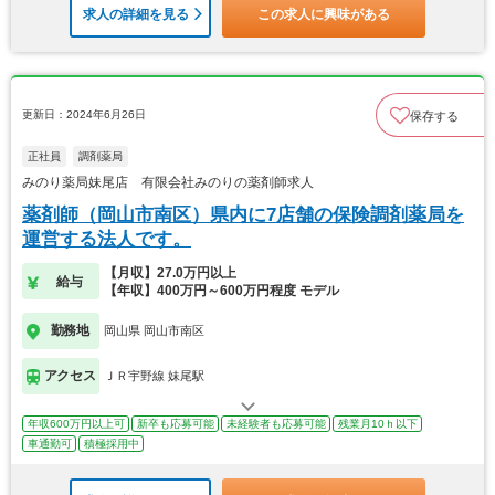
求人の詳細を見る
この求人に興味がある
更新日：2024年6月26日
保存する
正社員
調剤薬局
みのり薬局妹尾店 有限会社みのりの薬剤師求人
薬剤師（岡山市南区）県内に7店舗の保険調剤薬局を
運営する法人です。
【月収】27.0万円以上
給与
【年収】400万円～600万円程度 モデル
勤務地
岡山県 岡山市南区
アクセス
ＪＲ宇野線 妹尾駅
年収600万円以上可
新卒も応募可能
未経験者も応募可能
残業月10ｈ以下
車通勤可
積極採用中