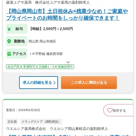
築港ユアサ薬局 株式会社ユアサ薬局の薬剤師求人
【岡山県岡山市】土日祝休み×残業少なめ！ご家庭や
プライベートのお時間をしっかり確保できます！
給与
【時給】2,000円～2,500円
勤務地
岡山県 岡山市南区
アクセス
ＪＲ宇野線 備前西市駅
総合門前
車通勤可
店舗数1～9
積極採用中
求人の詳細を見る
この求人に興味がある
更新日：2026年6月26日
保存する
正社員
ドラッグストア（調剤併設）
ウエルシア薬局株式会社 ウエルシア岡山東畦店の薬剤師求人