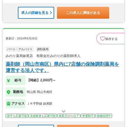
求人の詳細を見る
この求人に興味がある
更新日：2024年6月26日
保存する
パート・アルバイト
調剤薬局
みのり薬局妹尾店 有限会社みのりの薬剤師求人
薬剤師（岡山市南区）県内に7店舗の保険調剤薬局を
運営する法人です。
給与
【時給】2,000円～
勤務地
岡山県 岡山市南区
アクセス
ＪＲ宇野線 妹尾駅
新卒も応募可能
未経験者も応募可能
残業月10ｈ以下
車通勤可
積極採用中