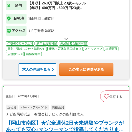
【月収】26.0万円以上 23歳～モデル
給与
【年収】400万円～600万円23歳～
勤務地
岡山県 岡山市南区
アクセス
ＪＲ宇野線 妹尾駅
年収600万円以上可
新卒も応募可能
未経験者も応募可能
原則、引越しを伴う転勤なし
産休・育休取得実績有り
スキルアップ
車通勤可
店舗数1～9
積極採用中
求人の詳細を見る
この求人に興味がある
更新日：2023年11月6日
保存する
正社員
パート・アルバイト
調剤薬局
ナビ薬局松浜店 有限会社ナビックの薬剤師求人
【岡山市南区】★完全週休2日★未経験やブランクが
あっても安心♪マンツーマンで指導してくださりま