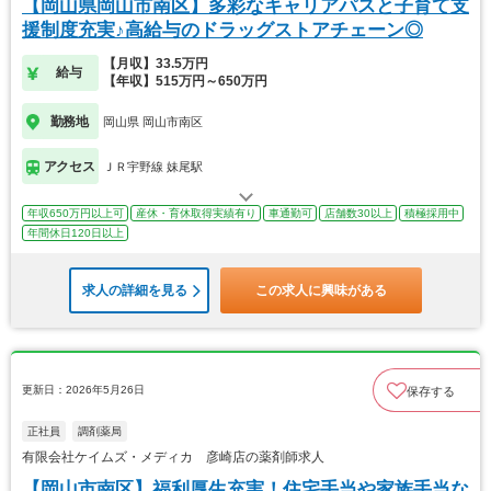
【岡山県岡山市南区】多彩なキャリアパスと子育て支
援制度充実♪高給与のドラッグストアチェーン◎
【月収】33.5万円
給与
【年収】515万円～650万円
勤務地
岡山県 岡山市南区
アクセス
ＪＲ宇野線 妹尾駅
年収650万円以上可
産休・育休取得実績有り
車通勤可
店舗数30以上
積極採用中
年間休日120日以上
求人の詳細を見る
この求人に興味がある
更新日：2026年5月26日
保存する
正社員
調剤薬局
有限会社ケイムズ・メディカ 彦崎店の薬剤師求人
【岡山市南区】福利厚生充実！住宅手当や家族手当な