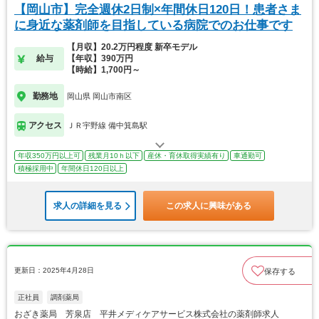
【岡山市】完全週休2日制×年間休日120日！患者さま
に身近な薬剤師を目指している病院でのお仕事です
【月収】20.2万円程度 新卒モデル
給与
【年収】390万円
【時給】1,700円～
勤務地
岡山県 岡山市南区
アクセス
ＪＲ宇野線 備中箕島駅
年収350万円以上可
残業月10ｈ以下
産休・育休取得実績有り
車通勤可
積極採用中
年間休日120日以上
求人の詳細を見る
この求人に興味がある
更新日：2025年4月28日
保存する
正社員
調剤薬局
おざき薬局 芳泉店 平井メディケアサービス株式会社の薬剤師求人