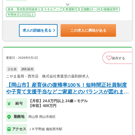
産休・育休取得実績有り
スキルアップ
車通勤可
店舗数10～29
積極採用中
年間休日120日以上
求人の詳細を見る
この求人に興味がある
更新日：2026年5月1日
保存する
正社員
調剤薬局
こやま薬局・西市店 株式会社青葉堂の薬剤師求人
【岡山市】産育休の復帰率100％！短時間正社員制度
や子育て支援手当などご家庭とのバランスが図れま
す！
【月収】24.0万円以上 24歳～モデル
給与
【年収】400万円
勤務地
岡山県 岡山市南区
アクセス
ＪＲ宇野線 備前西市駅