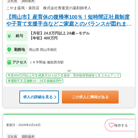
正社員
調剤薬局
こやま薬局・泉田店 株式会社青葉堂の薬剤師求人
【岡山市】産育休の復帰率100％！短時間正社員制度
や子育て支援手当などご家庭とのバランスが図れま
す！
【月収】24.0万円以上 24歳～モデル
給与
【年収】400万円
勤務地
岡山県 岡山市南区
アクセス
ＪＲ宇野線 備前西市駅
年収400万円以上可
残業月10ｈ以下
産休・育休取得実績有り
スキルアップ
車通勤可
店舗数10～29
積極採用中
求人の詳細を見る
この求人に興味がある
更新日：2026年4月16日
保存する
正社員
調剤薬局