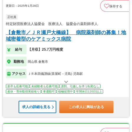
更新日：2025年1月28日
保存する
正社員
特定財団医療法人協愛会 医療法人 協愛会の薬剤師求人
【倉敷市／ＪＲ瀬戸大橋線】 病院薬剤師の募集！地
域密着型のケアミックス病院
給与
【月収】25.7万円程度
勤務地
岡山県 倉敷市
アクセス
ＪＲ本四備讃線(茶屋町－児島) 児島駅
新卒も応募可能
未経験者も応募可能
原則、引越しを伴う転勤なし
産休・育休取得実績有り
車通勤可
積極採用中
年間休日120日以上
求人の詳細を見る
この求人に興味がある