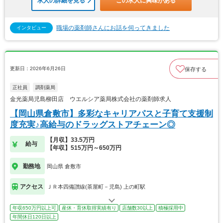
求人の詳細を見る
この求人に興味がある
職場の薬剤師さんにお話を伺ってきました
インタビュー
更新日：2026年6月26日
保存する
正社員
調剤薬局
金光薬局児島柳田店 ウエルシア薬局株式会社の薬剤師求人
【岡山県倉敷市】多彩なキャリアパスと子育て支援制
度充実♪高給与のドラッグストアチェーン◎
【月収】33.5万円
給与
【年収】515万円～650万円
勤務地
岡山県 倉敷市
アクセス
ＪＲ本四備讃線(茶屋町－児島) 上の町駅
年収650万円以上可
産休・育休取得実績有り
店舗数30以上
積極採用中
年間休日120日以上