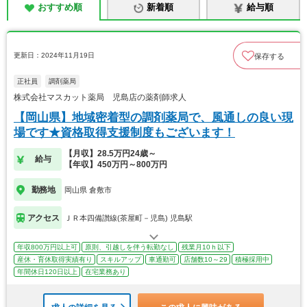
おすすめ順
新着順
給与順
更新日：2024年11月19日
保存する
正社員
調剤薬局
株式会社マスカット薬局 児島店の薬剤師求人
【岡山県】地域密着型の調剤薬局で、風通しの良い現
場です★資格取得支援制度もございます！
【月収】28.5万円24歳～
給与
【年収】450万円～800万円
勤務地
岡山県 倉敷市
アクセス
ＪＲ本四備讃線(茶屋町－児島) 児島駅
年収800万円以上可
原則、引越しを伴う転勤なし
残業月10ｈ以下
産休・育休取得実績有り
スキルアップ
車通勤可
店舗数10～29
積極採用中
年間休日120日以上
在宅業務あり