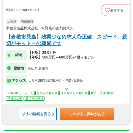
更新日：2026年5月26日
保存する
正社員
調剤薬局
幸観堂薬品株式会社 味野店の薬剤師求人
【倉敷市児島】残業少なめ求人◎正確、スピード、親
切がモットーの薬局です
【月収】29.0万円
給与
【年収】500万円～600万円24歳～モデル
勤務地
岡山県 倉敷市
アクセス
ＪＲ本四備讃線(茶屋町－児島) 児島駅
年収600万円以上可
新卒も応募可能
未経験者も応募可能
駅チカ
車通勤可
積極採用中
夏～秋入職可
求人の詳細を見る
この求人に興味がある