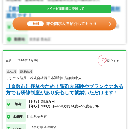
更新日：2024年11月19日
保存する
正社員
調剤薬局
くすの木薬局 株式会社西日本調剤の薬剤師求人
【倉敷市】残業少なめ！調剤未経験やブランクのある
方でも研修制度があり安心して就業いただけます！
【月収】24.5万円
給与
【年収】400万円～650万円24歳～55歳モデル
勤務地
岡山県 倉敷市
ＪＲ宇野線 茶屋町駅
アクセス