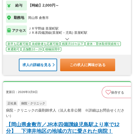
給与
【時給】2,000円～
勤務地
岡山県 倉敷市
ＪＲ宇野線 茶屋町駅
アクセス
ＪＲ本四備讃線(茶屋町－児島) 茶屋町駅
新卒も応募可能
未経験者も応募可能
残業月10ｈ以下
産休・育休取得実績有り
車通勤可
店舗数10～29
積極採用中
求人の詳細を見る
この求人に興味がある
更新日：2026年3月9日
保存する
正社員
病院・クリニック
病院・クリニックの薬剤師求人（法人名非公開 ※詳細はお問合せくださ
い）
【岡山県倉敷市／JR本四備讃線児島駅より車で12
分】 下津井地区の地域の方に愛された病院！