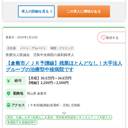
求人の詳細を見る
この求人に興味がある
更新日：2025年1月14日
保存する
正社員
パート・アルバイト
病院・クリニック
医療法人医誠会 児島中央病院の薬剤師求人
【倉敷市／ＪＲ予讃線】残業ほとんどなし！大手法人
グループの治療型中核病院です
【月収】30.5万円～34.0万円
給与
【時給】2,200円～2,500円
勤務地
岡山県 倉敷市
アクセス
ＪＲ本四備讃線(茶屋町－児島) 児島駅
原則、引越しを伴う転勤なし
産休・育休取得実績有り
スキルアップ
駅チカ
車通勤可
積極採用中