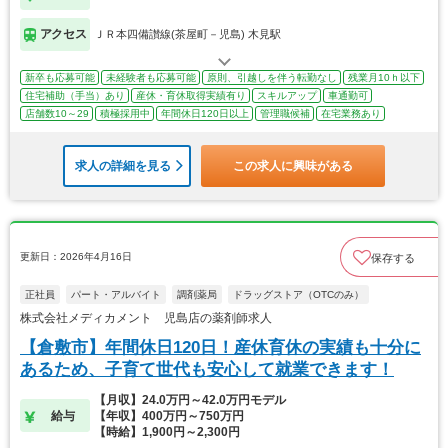
アクセス
ＪＲ本四備讃線(茶屋町－児島) 木見駅
新卒も応募可能
未経験者も応募可能
原則、引越しを伴う転勤なし
残業月10ｈ以下
住宅補助（手当）あり
産休・育休取得実績有り
スキルアップ
車通勤可
店舗数10～29
積極採用中
年間休日120日以上
管理職候補
在宅業務あり
求人の詳細を見る
この求人に興味がある
更新日：2026年4月16日
保存する
正社員
パート・アルバイト
調剤薬局
ドラッグストア（OTCのみ）
株式会社メディカメント 児島店の薬剤師求人
【倉敷市】年間休日120日！産休育休の実績も十分に
あるため、子育て世代も安心して就業できます！
【月収】24.0万円～42.0万円モデル
給与
【年収】400万円～750万円
【時給】1,900円～2,300円