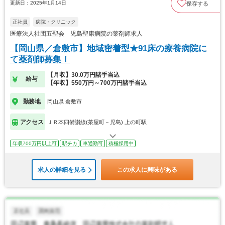
更新日：2025年1月14日
保存する
正社員
病院・クリニック
医療法人社団五聖会 児島聖康病院の薬剤師求人
【岡山県／倉敷市】地域密着型★91床の療養病院に
て薬剤師募集！
【月収】30.0万円諸手当込
給与
【年収】550万円～700万円諸手当込
勤務地
岡山県 倉敷市
アクセス
ＪＲ本四備讃線(茶屋町－児島) 上の町駅
年収700万円以上可
駅チカ
車通勤可
積極採用中
求人の詳細を見る
この求人に興味がある