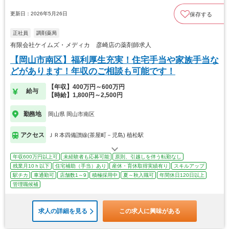
更新日：2026年5月26日
保存する
正社員
調剤薬局
有限会社ケイムズ・メディカ 彦崎店の薬剤師求人
【岡山市南区】福利厚生充実！住宅手当や家族手当な
どがあります！年収のご相談も可能です！
【年収】400万円～600万円
給与
【時給】1,800円～2,500円
勤務地
岡山県 岡山市南区
アクセス
ＪＲ本四備讃線(茶屋町－児島) 植松駅
年収600万円以上可
未経験者も応募可能
原則、引越しを伴う転勤なし
残業月10ｈ以下
住宅補助（手当）あり
産休・育休取得実績有り
スキルアップ
駅チカ
車通勤可
店舗数1～9
積極採用中
夏～秋入職可
年間休日120日以上
管理職候補
求人の詳細を見る
この求人に興味がある