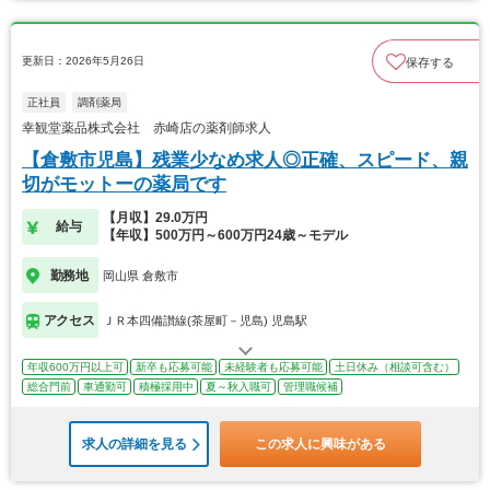
更新日：2026年5月26日
保存する
正社員
調剤薬局
幸観堂薬品株式会社 赤崎店の薬剤師求人
【倉敷市児島】残業少なめ求人◎正確、スピード、親
切がモットーの薬局です
【月収】29.0万円
給与
【年収】500万円～600万円24歳～モデル
勤務地
岡山県 倉敷市
アクセス
ＪＲ本四備讃線(茶屋町－児島) 児島駅
年収600万円以上可
新卒も応募可能
未経験者も応募可能
土日休み（相談可含む）
総合門前
車通勤可
積極採用中
夏～秋入職可
管理職候補
求人の詳細を見る
この求人に興味がある