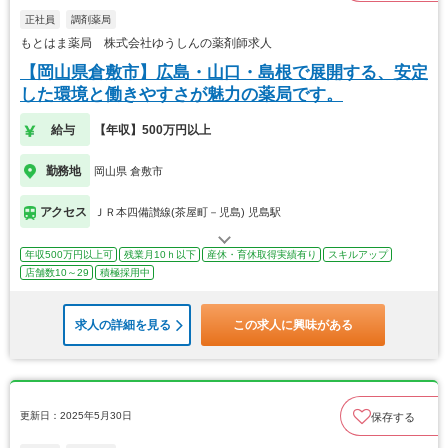
正社員
調剤薬局
もとはま薬局 株式会社ゆうしんの薬剤師求人
【岡山県倉敷市】広島・山口・島根で展開する、安定
した環境と働きやすさが魅力の薬局です。
給与
【年収】500万円以上
勤務地
岡山県 倉敷市
アクセス
ＪＲ本四備讃線(茶屋町－児島) 児島駅
年収500万円以上可
残業月10ｈ以下
産休・育休取得実績有り
スキルアップ
店舗数10～29
積極採用中
求人の詳細を見る
この求人に興味がある
更新日：2025年5月30日
保存する