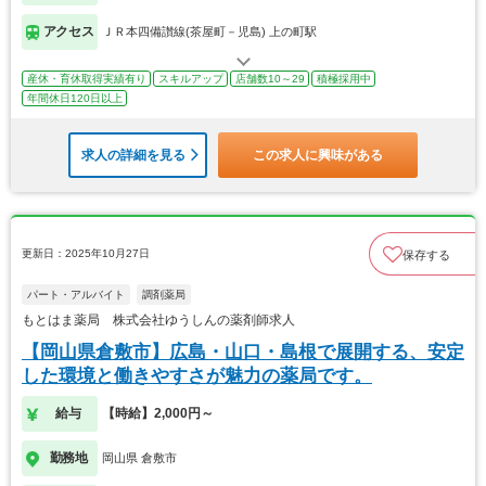
アクセス
ＪＲ本四備讃線(茶屋町－児島) 上の町駅
産休・育休取得実績有り
スキルアップ
店舗数10～29
積極採用中
年間休日120日以上
求人の詳細を見る
この求人に興味がある
更新日：2025年10月27日
保存する
パート・アルバイト
調剤薬局
もとはま薬局 株式会社ゆうしんの薬剤師求人
【岡山県倉敷市】広島・山口・島根で展開する、安定
した環境と働きやすさが魅力の薬局です。
給与
【時給】2,000円～
勤務地
岡山県 倉敷市