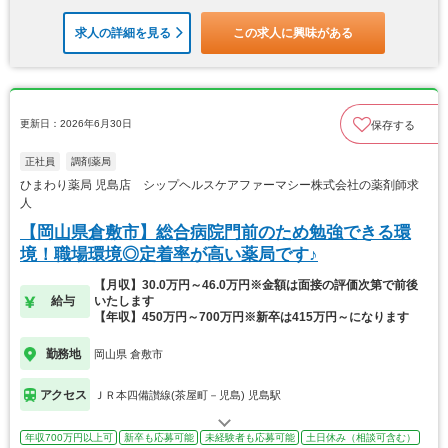
求人の詳細を見る
この求人に興味がある
更新日：2026年6月30日
保存する
正社員
調剤薬局
ひまわり薬局 児島店 シップヘルスケアファーマシー株式会社の薬剤師求
人
【岡山県倉敷市】総合病院門前のため勉強できる環
境！職場環境◎定着率が高い薬局です♪
【月収】30.0万円～46.0万円※金額は面接の評価次第で前後
給与
いたします
【年収】450万円～700万円※新卒は415万円～になります
勤務地
岡山県 倉敷市
アクセス
ＪＲ本四備讃線(茶屋町－児島) 児島駅
年収700万円以上可
新卒も応募可能
未経験者も応募可能
土日休み（相談可含む）