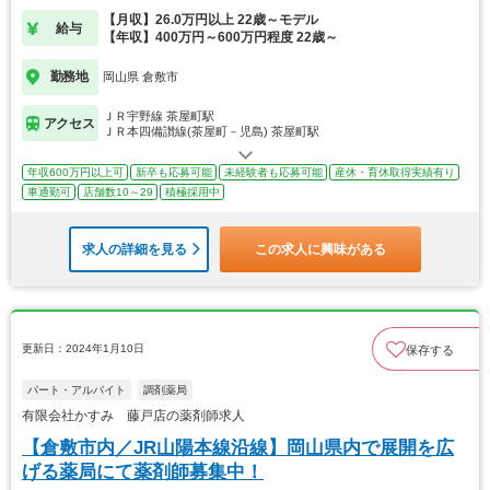
【月収】26.0万円以上 22歳～モデル
給与
【年収】400万円～600万円程度 22歳～
勤務地
岡山県 倉敷市
ＪＲ宇野線 茶屋町駅
アクセス
ＪＲ本四備讃線(茶屋町－児島) 茶屋町駅
年収600万円以上可
新卒も応募可能
未経験者も応募可能
産休・育休取得実績有り
車通勤可
店舗数10～29
積極採用中
求人の詳細を見る
この求人に興味がある
更新日：2024年1月10日
保存する
パート・アルバイト
調剤薬局
有限会社かすみ 藤戸店の薬剤師求人
【倉敷市内／JR山陽本線沿線】岡山県内で展開を広
げる薬局にて薬剤師募集中！