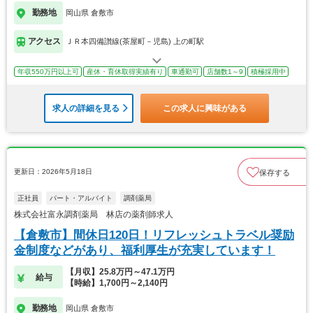
勤務地
岡山県 倉敷市
アクセス
ＪＲ本四備讃線(茶屋町－児島) 上の町駅
年収550万円以上可
産休・育休取得実績有り
車通勤可
店舗数1～9
積極採用中
求人の詳細を見る
この求人に興味がある
更新日：2026年5月18日
保存する
正社員
パート・アルバイト
調剤薬局
株式会社富永調剤薬局 林店の薬剤師求人
【倉敷市】間休日120日！リフレッシュトラベル奨励
金制度などがあり、福利厚生が充実しています！
【月収】25.8万円～47.1万円
給与
【時給】1,700円～2,140円
勤務地
岡山県 倉敷市