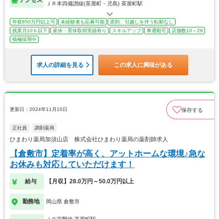
ＪＲ本四備讃線(茶屋町－児島) 茶屋町駅
年収650万円以上可
未経験者も応募可能
原則、引越しを伴う転勤なし
残業月10ｈ以下
産休・育休取得実績有り
スキルアップ
車通勤可
店舗数10～29
積極採用中
求人の詳細を見る
この求人に興味がある
更新日：2024年11月10日
保存する
正社員
調剤薬局
ひまわり薬局加須山店 株式会社ひまわり薬局の薬剤師求人
【倉敷市】定着率が高く、アットホームな環境♪急な
お休みも対応していただけます！
給与
【月収】28.0万円～50.0万円以上
勤務地
岡山県 倉敷市
ＪＲ宇野線 茶屋町駅