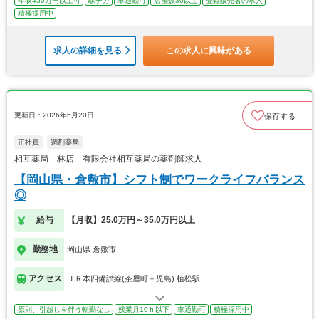
年収450万円以上可
駅チカ
車通勤可
店舗数30以上
登録販売者の求人
積極採用中
求人の詳細を見る
この求人に興味がある
更新日：2026年5月20日
保存する
正社員
調剤薬局
相互薬局 林店 有限会社相互薬局の薬剤師求人
【岡山県・倉敷市】シフト制でワークライフバランス
◎
給与
【月収】25.0万円～35.0万円以上
勤務地
岡山県 倉敷市
アクセス
ＪＲ本四備讃線(茶屋町－児島) 植松駅
原則、引越しを伴う転勤なし
残業月10ｈ以下
車通勤可
積極採用中