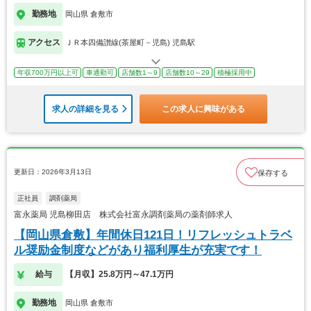
勤務地
岡山県 倉敷市
アクセス
ＪＲ本四備讃線(茶屋町－児島) 児島駅
年収700万円以上可
車通勤可
店舗数1～9
店舗数10～29
積極採用中
求人の詳細を見る
この求人に興味がある
更新日：2026年3月13日
保存する
正社員
調剤薬局
富永薬局 児島柳田店 株式会社富永調剤薬局の薬剤師求人
【岡山県倉敷】年間休日121日！リフレッシュトラベ
ル奨励金制度などがあり福利厚生が充実です！
給与
【月収】25.8万円～47.1万円
勤務地
岡山県 倉敷市