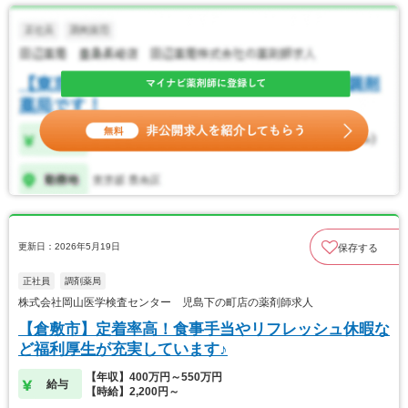
更新日：2026年5月19日
保存する
正社員
調剤薬局
株式会社岡山医学検査センター 児島下の町店の薬剤師求人
【倉敷市】定着率高！食事手当やリフレッシュ休暇な
ど福利厚生が充実しています♪
【年収】400万円～550万円
給与
【時給】2,200円～