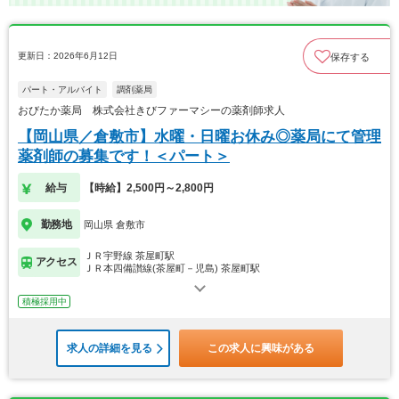
更新日：2026年6月12日
保存する
パート・アルバイト
調剤薬局
おびたか薬局 株式会社きびファーマシーの薬剤師求人
【岡山県／倉敷市】水曜・日曜お休み◎薬局にて管理
薬剤師の募集です！＜パート＞
給与
【時給】2,500円～2,800円
勤務地
岡山県 倉敷市
ＪＲ宇野線 茶屋町駅
アクセス
ＪＲ本四備讃線(茶屋町－児島) 茶屋町駅
積極採用中
求人の詳細を見る
この求人に興味がある