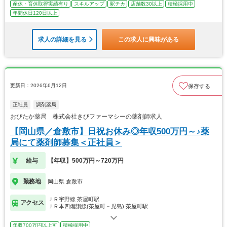
産休・育休取得実績有り
スキルアップ
駅チカ
店舗数30以上
積極採用中
年間休日120日以上
求人の詳細を見る
この求人に興味がある
更新日：2026年6月12日
保存する
正社員
調剤薬局
おびたか薬局 株式会社きびファーマシーの薬剤師求人
【岡山県／倉敷市】日祝お休み◎年収500万円～♪薬
局にて薬剤師募集＜正社員＞
給与
【年収】500万円～720万円
勤務地
岡山県 倉敷市
ＪＲ宇野線 茶屋町駅
アクセス
ＪＲ本四備讃線(茶屋町－児島) 茶屋町駅
年収700万円以上可
積極採用中