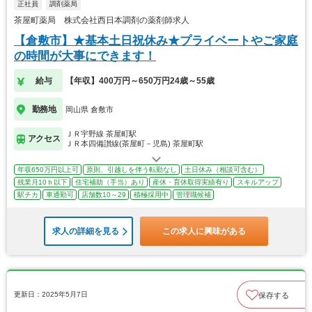
正社員
調剤薬局
茶屋町薬局 株式会社西日本調剤の薬剤師求人
【倉敷市】★基本土日祝休み★プライベートやご家庭
の時間が大事にできます！
給与
【年収】400万円～650万円24歳～55歳
勤務地
岡山県 倉敷市
ＪＲ宇野線 茶屋町駅
アクセス
ＪＲ本四備讃線(茶屋町－児島) 茶屋町駅
年収650万円以上可
原則、引越しを伴う転勤なし
土日休み（相談可含む）
残業月10ｈ以下
住宅補助（手当）あり
産休・育休取得実績有り
スキルアップ
駅チカ
車通勤可
店舗数10～29
積極採用中
管理職候補
求人の詳細を見る
この求人に興味がある
更新日：2025年5月7日
保存する