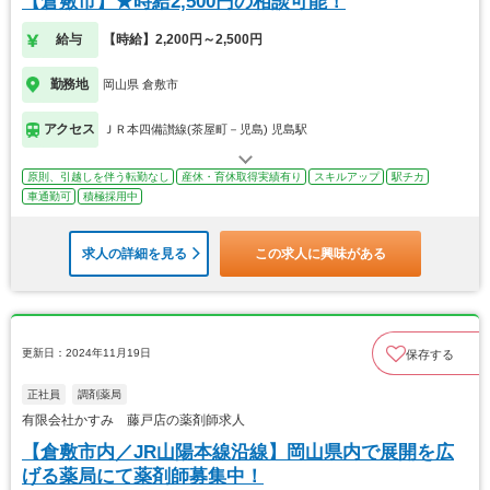
【倉敷市】★時給2,500円の相談可能！
給与
【時給】2,200円～2,500円
勤務地
岡山県 倉敷市
アクセス
ＪＲ本四備讃線(茶屋町－児島) 児島駅
原則、引越しを伴う転勤なし
産休・育休取得実績有り
スキルアップ
駅チカ
車通勤可
積極採用中
求人の詳細を見る
この求人に興味がある
更新日：2024年11月19日
保存する
正社員
調剤薬局
有限会社かすみ 藤戸店の薬剤師求人
【倉敷市内／JR山陽本線沿線】岡山県内で展開を広
げる薬局にて薬剤師募集中！