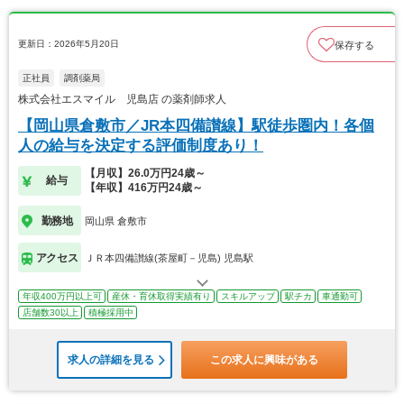
更新日：2026年5月20日
保存する
正社員
調剤薬局
株式会社エスマイル 児島店 の薬剤師求人
【岡山県倉敷市／JR本四備讃線】駅徒歩圏内！各個
人の給与を決定する評価制度あり！
【月収】26.0万円24歳～
給与
【年収】416万円24歳～
勤務地
岡山県 倉敷市
アクセス
ＪＲ本四備讃線(茶屋町－児島) 児島駅
年収400万円以上可
産休・育休取得実績有り
スキルアップ
駅チカ
車通勤可
店舗数30以上
積極採用中
求人の詳細を見る
この求人に興味がある