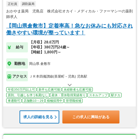
正社員
調剤薬局
おかやま薬局 児島店 株式会社オカイ・メディカル・ファーマシーの薬剤
師求人
【岡山県倉敷市】定着率高！急なお休みにも対応され
働きやすい環境が整っています！
【月収】28.0万円
給与
【年収】380万円24歳～
【時給】1,800円～
勤務地
岡山県 倉敷市
アクセス
ＪＲ本四備讃線(茶屋町－児島) 児島駅
年収350万円以上可
新卒も応募可能
未経験者も応募可能
原則、引越しを伴う転勤なし
産休・育休取得実績有り
スキルアップ
駅チカ
車通勤可
店舗数10～29
積極採用中
管理職候補
求人の詳細を見る
この求人に興味がある