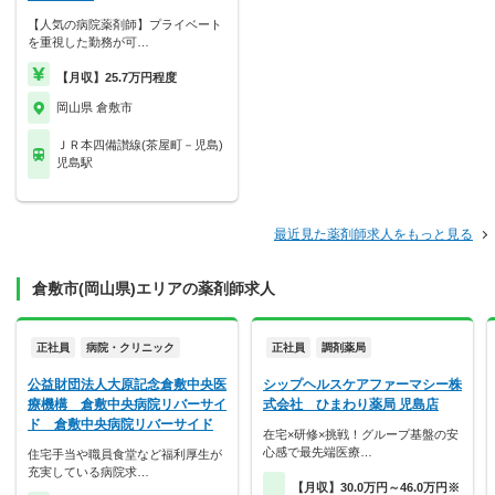
【人気の病院薬剤師】プライベート
を重視した勤務が可…
【月収】25.7万円程度
岡山県 倉敷市
ＪＲ本四備讃線(茶屋町－児島)
児島駅
最近見た薬剤師求人をもっと見る
倉敷市(岡山県)エリアの薬剤師求人
正社員
病院・クリニック
正社員
調剤薬局
公益財団法人大原記念倉敷中央医
シップヘルスケアファーマシー株
療機構 倉敷中央病院リバーサイ
式会社 ひまわり薬局 児島店
ド 倉敷中央病院リバーサイド
在宅×研修×挑戦！グループ基盤の安
心感で最先端医療…
住宅手当や職員食堂など福利厚生が
充実している病院求…
【月収】30.0万円～46.0万円※