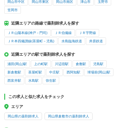
岡山市中区
岡山市東区
岡山市南区
津山市
玉野市
笠岡市
近隣エリアの路線で薬剤師求人を探す
ＪＲ山陽本線(神戸－門司)
ＪＲ伯備線
ＪＲ宇野線
ＪＲ本四備讃線(茶屋町－児島)
水島臨海鉄道
井原鉄道
近隣エリアの駅で薬剤師求人を探す
浦田(岡山)駅
上の町駅
川辺宿駅
倉敷駅
児島駅
新倉敷駅
茶屋町駅
中庄駅
西阿知駅
球場前(岡山)駅
西富井駅
水島駅
弥生駅
この求人と似た求人をチェック
エリア
岡山県の薬剤師求人
岡山県倉敷市の薬剤師求人