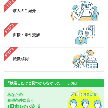
求人のご紹介
面接・条件交渉
転職成功!!
「検索したけど見つからなかった・・」
方は
あなたの
希望条件に合う
理想の求人