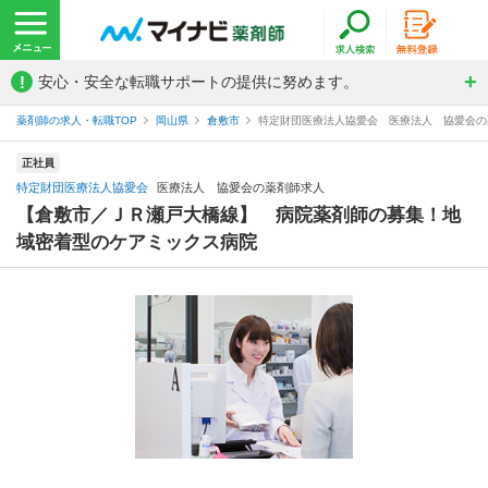
!
安心・安全な転職サポートの提供に努めます。
薬剤師の求人・転職TOP
岡山県
倉敷市
特定財団医療法人協愛会 医療法人 協愛会の
正社員
特定財団医療法人協愛会
医療法人 協愛会の薬剤師求人
【倉敷市／ＪＲ瀬戸大橋線】 病院薬剤師の募集！地
域密着型のケアミックス病院