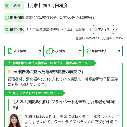
【月収】25.7万円程度
給与
勤務時間
就業時間1:08時30分～17時00分（休憩60分）
最寄り駅
ＪＲ本四備讃線(茶屋町－児島)「児島駅」
アクセス
更新日：2025/01/28 求人番号：259800
求人情報
法人情報
類似の求人
特定財団医療法人協愛会 医療法人 協愛会のポイント
医療設備の整った地域密着型の病院です
循環器科、消化器科に力を入れている病院で、健康診断や予防医学
にも取り組んでいます。
キャリアアドバイザーのレポート
【人気の病院薬剤師】プライベートを重視した勤務が可能
です
年間休日120日以上と非常に休日が多く、残業もほとんど
ありませんので、ワークライフバランスの充実が可能で