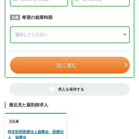
取得予定年
希望の就業時期
必須
任意
年 3月
次に進む
求人を保存する
最近見た薬剤師求人
正社員
特定財団医療法人協愛会 医療法
人 協愛会