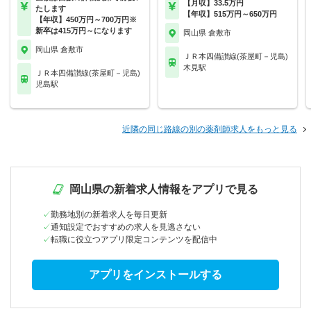
【月収】33.5万円
たします
【年収】515万円～650万円
【年収】450万円～700万円※
新卒は415万円～になります
岡山県 倉敷市
岡山県 倉敷市
ＪＲ本四備讃線(茶屋町－児島)
木見駅
ＪＲ本四備讃線(茶屋町－児島)
児島駅
近隣の同じ路線の別の薬剤師求人をもっと見る
岡山県の新着求人情報をアプリで見る
勤務地別の新着求人を毎日更新
通知設定でおすすめの求人を見逃さない
転職に役立つアプリ限定コンテンツを配信中
アプリをインストールする