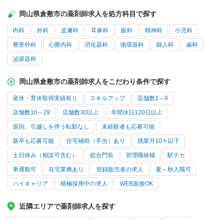
岡山県倉敷市の薬剤師求人を処方科目で探す
内科
外科
皮膚科
耳鼻科
眼科
精神科
小児科
整形外科
心療内科
消化器科
循環器科
婦人科
歯科
泌尿器科
岡山県倉敷市の薬剤師求人をこだわり条件で探す
産休・育休取得実績有り
スキルアップ
店舗数1～9
店舗数10～29
店舗数30以上
年間休日120日以上
原則、引越しを伴う転勤なし
未経験者も応募可能
新卒も応募可能
住宅補助（手当）あり
残業月10ｈ以下
土日休み（相談可含む）
総合門前
管理職候補
駅チカ
車通勤可
在宅業務あり
登録販売者の求人
夏～秋入職可
ハイキャリア
積極採用中の求人
WEB面接OK
近隣エリアで薬剤師求人を探す