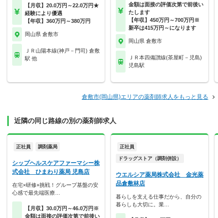
金額は面接の評価次第で前後い
【月収】20.0万円～22.0万円★
たします
経験により優遇
【年収】450万円～700万円※
【年収】360万円～380万円
新卒は415万円～になります
岡山県 倉敷市
岡山県 倉敷市
ＪＲ山陽本線(神戸－門司) 倉敷
ＪＲ本四備讃線(茶屋町－児島)
駅 他
児島駅
倉敷市(岡山県)エリアの薬剤師求人をもっと見る
近隣の同じ路線の別の薬剤師求人
正社員
調剤薬局
正社員
ドラッグストア（調剤併設）
シップヘルスケアファーマシー株
式会社 ひまわり薬局 児島店
ウエルシア薬局株式会社 金光薬
品倉敷林店
在宅×研修×挑戦！グループ基盤の安
心感で最先端医療…
暮らしを支える仕事だから、自分の
暮らしも大切に。業…
【月収】30.0万円～46.0万円※
金額は面接の評価次第で前後い