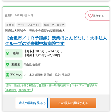
更新日：2025年1月14日
保存する
正社員
パート・アルバイト
病院・クリニック
医療法人医誠会 児島中央病院の薬剤師求人
【倉敷市／ＪＲ予讃線】残業ほとんどなし！大手法人
グループの治療型中核病院です
【月収】30.5万円～34.0万円
給与
【時給】2,200円～2,500円
勤務地
岡山県 倉敷市
アクセス
ＪＲ本四備讃線(茶屋町－児島) 児島駅
原則、引越しを伴う転勤なし
産休・育休取得実績有り
スキルアップ
駅チカ
車通勤可
積極採用中
求人の詳細を見る
この求人に興味がある