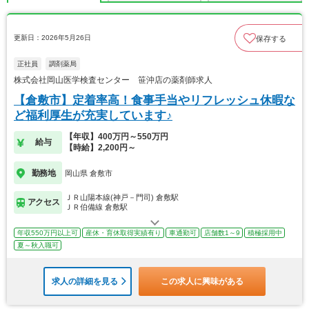
更新日：2026年5月26日
保存する
正社員
調剤薬局
株式会社岡山医学検査センター 笹沖店の薬剤師求人
【倉敷市】定着率高！食事手当やリフレッシュ休暇な
ど福利厚生が充実しています♪
【年収】400万円～550万円
給与
【時給】2,200円～
勤務地
岡山県 倉敷市
ＪＲ山陽本線(神戸－門司) 倉敷駅
アクセス
ＪＲ伯備線 倉敷駅
年収550万円以上可
産休・育休取得実績有り
車通勤可
店舗数1～9
積極採用中
夏～秋入職可
求人の詳細を見る
この求人に興味がある