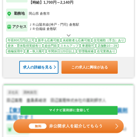
【時給】1,700円～2,140円
勤務地
岡山県 倉敷市
ＪＲ山陽本線(神戸－門司) 倉敷駅
アクセス
ＪＲ伯備線 倉敷駅
年収800万円以上可
新卒も応募可能
未経験者も応募可能
住宅補助（手当）あり
産休・育休取得実績有り
総合門前
スキルアップ
車通勤可
店舗数10～29
積極採用中
夏～秋入職可
年間休日120日以上
管理職候補
在宅業務あり
求人の詳細を見る
この求人に興味がある