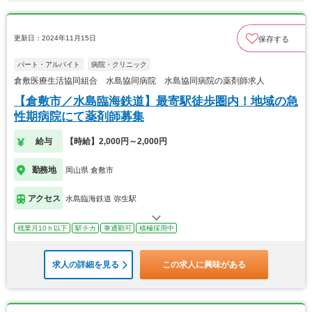
更新日：2024年11月15日
保存する
パート・アルバイト
病院・クリニック
倉敷医療生活協同組合 水島協同病院 水島協同病院の薬剤師求人
【倉敷市／水島臨海鉄道】最寄駅徒歩圏内！地域の急
性期病院にて薬剤師募集
給与
【時給】2,000円～2,000円
勤務地
岡山県 倉敷市
アクセス
水島臨海鉄道 弥生駅
残業月10ｈ以下
駅チカ
車通勤可
積極採用中
求人の詳細を見る
この求人に興味がある