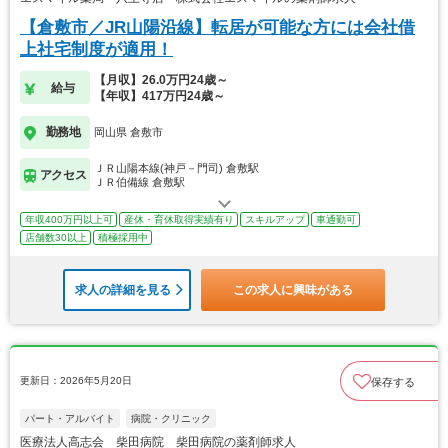
【倉敷市／JR山陽沿線】転居が可能な方には会社借
上社宅制度が適用！
【月収】26.0万円24歳～
給与
【年収】417万円24歳～
勤務地
岡山県 倉敷市
ＪＲ山陽本線(神戸－門司) 倉敷駅
アクセス
ＪＲ伯備線 倉敷駅
年収400万円以上可
産休・育休取得実績有り
スキルアップ
車通勤可
店舗数30以上
積極採用中
求人の詳細を見る
この求人に興味がある
更新日：2026年5月20日
保存する
パート・アルバイト
病院・クリニック
医療法人高志会 柴田病院 柴田病院の薬剤師求人