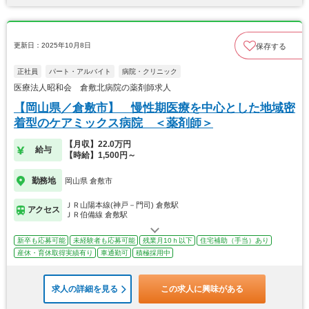
更新日：2025年10月8日
保存する
正社員
パート・アルバイト
病院・クリニック
医療法人昭和会 倉敷北病院の薬剤師求人
【岡山県／倉敷市】 慢性期医療を中心とした地域密
着型のケアミックス病院 ＜薬剤師＞
【月収】22.0万円
給与
【時給】1,500円～
勤務地
岡山県 倉敷市
ＪＲ山陽本線(神戸－門司) 倉敷駅
アクセス
ＪＲ伯備線 倉敷駅
新卒も応募可能
未経験者も応募可能
残業月10ｈ以下
住宅補助（手当）あり
産休・育休取得実績有り
車通勤可
積極採用中
求人の詳細を見る
この求人に興味がある