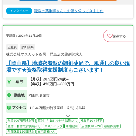
職場の薬剤師さんにお話を伺ってきました
インタビュー
更新日：2024年11月19日
保存する
正社員
調剤薬局
株式会社マスカット薬局 児島店の薬剤師求人
【岡山県】地域密着型の調剤薬局で、風通しの良い現
場です★資格取得支援制度もございます！
【月収】28.5万円24歳～
給与
【年収】450万円～800万円
勤務地
岡山県 倉敷市
アクセス
ＪＲ本四備讃線(茶屋町－児島) 児島駅
年収800万円以上可
原則、引越しを伴う転勤なし
残業月10ｈ以下
産休・育休取得実績有り
スキルアップ
車通勤可
店舗数10～29
積極採用中
年間休日120日以上
在宅業務あり