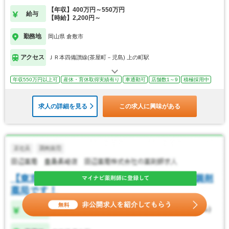
【年収】400万円～550万円
給与
【時給】2,200円～
勤務地
岡山県 倉敷市
アクセス
ＪＲ本四備讃線(茶屋町－児島) 上の町駅
年収550万円以上可
産休・育休取得実績有り
車通勤可
店舗数1～9
積極採用中
求人の詳細を見る
この求人に興味がある