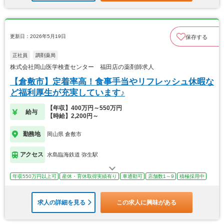
更新日：2026年5月19日
保存する
正社員
調剤薬局
株式会社岡山医学検査センター 福田店の薬剤師求人
【倉敷市】定着率高！食事手当やリフレッシュ休暇な
ど福利厚生が充実しています♪
【年収】400万円～550万円
給与
【時給】2,200円～
勤務地
岡山県 倉敷市
アクセス
水島臨海鉄道 弥生駅
年収550万円以上可
産休・育休取得実績有り
車通勤可
店舗数1～9
積極採用中
求人の詳細を見る
この求人に興味がある