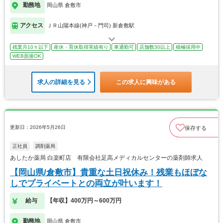
勤務地
岡山県 倉敷市
アクセス
ＪＲ山陽本線(神戸－門司) 新倉敷駅
残業月10ｈ以下
産休・育休取得実績有り
車通勤可
店舗数30以上
積極採用中
WEB面接OK
求人の詳細を見る
この求人に興味がある
更新日：2026年5月26日
保存する
正社員
調剤薬局
あしたか薬局 白楽町店 有限会社足高メディカルセンターの薬剤師求人
【岡山県/倉敷市】貴重な土日祝休み！残業もほぼな
しでプライベートとの両立が叶います！
給与
【年収】400万円～600万円
勤務地
岡山県 倉敷市