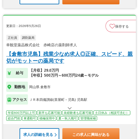
更新日：2026年5月26日
保存する
正社員
調剤薬局
幸観堂薬品株式会社 赤崎店の薬剤師求人
【倉敷市児島】残業少なめ求人◎正確、スピード、親
切がモットーの薬局です
【月収】29.0万円
給与
【年収】500万円～600万円24歳～モデル
勤務地
岡山県 倉敷市
アクセス
ＪＲ本四備讃線(茶屋町－児島) 児島駅
年収600万円以上可
新卒も応募可能
未経験者も応募可能
土日休み（相談可含む）
総合門前
車通勤可
積極採用中
夏～秋入職可
管理職候補
求人の詳細を見る
この求人に興味がある