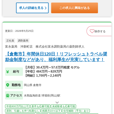
求人の詳細を見る
この求人に興味がある
更新日：2026年5月25日
保存する
正社員
調剤薬局
富永薬局 沖新町店 株式会社富永調剤薬局の薬剤師求人
【倉敷市】年間休日120日！リフレッシュトラベル奨
励金制度などがあり、福利厚生が充実しています！
【月収】30.4万円～57.0万円程度 モデル
給与
【年収】484万円～829万円
【時給】1,700円～2,140円
勤務地
岡山県 倉敷市
アクセス
水島臨海鉄道 球場前(岡山)駅
年収800万円以上可
新卒も応募可能
未経験者も応募可能
原則、引越しを伴う転勤なし
残業月10ｈ以下
住宅補助（手当）あり