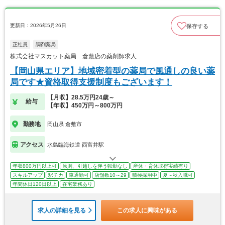
更新日：2026年5月26日
保存する
正社員
調剤薬局
株式会社マスカット薬局 倉敷店の薬剤師求人
【岡山県エリア】地域密着型の薬局で風通しの良い薬
局です★資格取得支援制度もございます！
【月収】28.5万円24歳～
給与
【年収】450万円～800万円
勤務地
岡山県 倉敷市
アクセス
水島臨海鉄道 西富井駅
年収800万円以上可
原則、引越しを伴う転勤なし
産休・育休取得実績有り
スキルアップ
駅チカ
車通勤可
店舗数10～29
積極採用中
夏～秋入職可
年間休日120日以上
在宅業務あり
求人の詳細を見る
この求人に興味がある