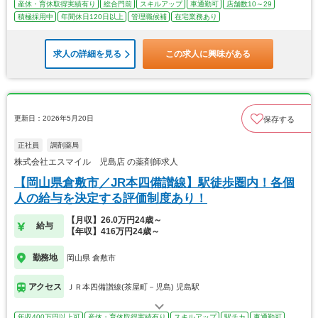
産休・育休取得実績有り
総合門前
スキルアップ
車通勤可
店舗数10～29
積極採用中
年間休日120日以上
管理職候補
在宅業務あり
求人の詳細を見る
この求人に興味がある
更新日：2026年5月20日
保存する
正社員
調剤薬局
株式会社エスマイル 児島店 の薬剤師求人
【岡山県倉敷市／JR本四備讃線】駅徒歩圏内！各個
人の給与を決定する評価制度あり！
【月収】26.0万円24歳～
給与
【年収】416万円24歳～
勤務地
岡山県 倉敷市
アクセス
ＪＲ本四備讃線(茶屋町－児島) 児島駅
年収400万円以上可
産休・育休取得実績有り
スキルアップ
駅チカ
車通勤可