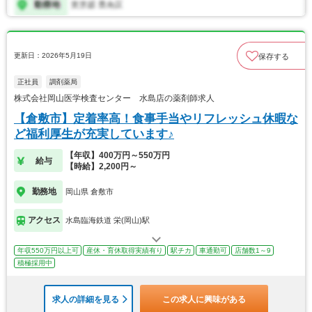
更新日：2026年5月19日
保存する
正社員
調剤薬局
株式会社岡山医学検査センター 水島店の薬剤師求人
【倉敷市】定着率高！食事手当やリフレッシュ休暇な
ど福利厚生が充実しています♪
【年収】400万円～550万円
給与
【時給】2,200円～
勤務地
岡山県 倉敷市
アクセス
水島臨海鉄道 栄(岡山)駅
年収550万円以上可
産休・育休取得実績有り
駅チカ
車通勤可
店舗数1～9
積極採用中
求人の詳細を見る
この求人に興味がある