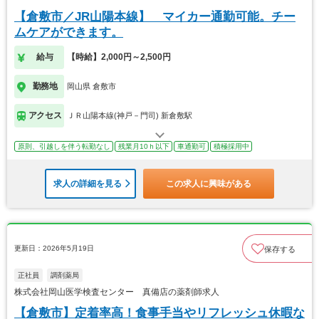
【倉敷市／JR山陽本線】 マイカー通勤可能。チー
ムケアができます。
給与
【時給】2,000円～2,500円
勤務地
岡山県 倉敷市
アクセス
ＪＲ山陽本線(神戸－門司) 新倉敷駅
原則、引越しを伴う転勤なし
残業月10ｈ以下
車通勤可
積極採用中
求人の詳細を見る
この求人に興味がある
更新日：2026年5月19日
保存する
正社員
調剤薬局
株式会社岡山医学検査センター 真備店の薬剤師求人
【倉敷市】定着率高！食事手当やリフレッシュ休暇な