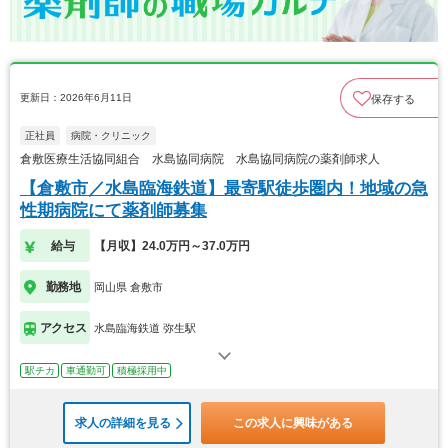
更新日：2026年6月11日
保存する
正社員
病院・クリニック
倉敷医療生活協同組合 水島協同病院 水島協同病院の薬剤師求人
【倉敷市／水島臨海鉄道】最寄駅徒歩圏内！地域の急
性期病院にて薬剤師募集
給与
【月収】24.0万円～37.0万円
勤務地
岡山県 倉敷市
アクセス
水島臨海鉄道 弥生駅
駅チカ
車通勤可
積極採用中
求人の詳細を見る
この求人に興味がある