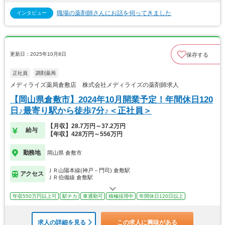
職場の薬剤師さんにお話を伺ってきました
インタビュー
更新日：2025年10月8日
保存する
正社員
調剤薬局
メディライズ薬局倉敷店 株式会社メディライズの薬剤師求人
【岡山県倉敷市】2024年10月開業予定！年間休日120
日♪最寄り駅から徒歩7分♪＜正社員＞
【月収】28.7万円～37.2万円
給与
【年収】428万円～556万円
勤務地
岡山県 倉敷市
ＪＲ山陽本線(神戸－門司) 倉敷駅
アクセス
ＪＲ伯備線 倉敷駅
年収550万円以上可
駅チカ
車通勤可
積極採用中
年間休日120日以上
求人の詳細を見る
この求人に興味がある