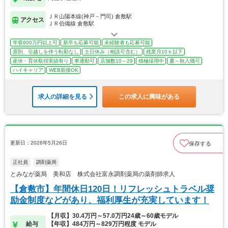
ＪＲ山陽本線(神戸－門司) 倉敷駅
アクセス
ＪＲ伯備線 倉敷駅
年収600万円以上可
新卒も応募可能
未経験者も応募可能
原則、引越しを伴う転勤なし
土日休み（相談可含む）
残業月10ｈ以下
産休・育休取得実績有り
車通勤可
店舗数10～29
積極採用中
夏～秋入職可
ハイキャリア
WEB面接OK
求人の詳細を見る
この求人に興味がある
更新日：2026年5月26日
保存する
正社員
調剤薬局
とみなが薬局 美和店 株式会社富永調剤薬局の薬剤師求人
【倉敷市】年間休日120日！リフレッシュトラベル奨
励金制度などがあり、福利厚生が充実しています！
【月収】30.4万円～57.0万円24歳～60歳モデル
給与
【年収】484万円～829万円程度 モデル