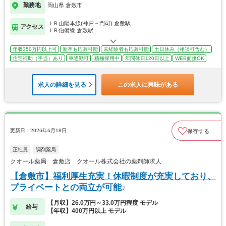
勤務地
岡山県 倉敷市
ＪＲ山陽本線(神戸－門司) 倉敷駅
アクセス
ＪＲ伯備線 倉敷駅
年収350万円以上可
新卒も応募可能
未経験者も応募可能
土日休み（相談可含む）
住宅補助（手当）あり
車通勤可
積極採用中
年間休日120日以上
WEB面接OK
求人の詳細を見る
この求人に興味がある
更新日：2026年6月18日
保存する
正社員
調剤薬局
クオール薬局 倉敷店 クオール株式会社の薬剤師求人
【倉敷市】福利厚生充実！休暇制度が充実しており、
プライベートとの両立が可能♪
【月収】26.0万円～33.0万円程度 モデル
給与
【年収】400万円以上 モデル