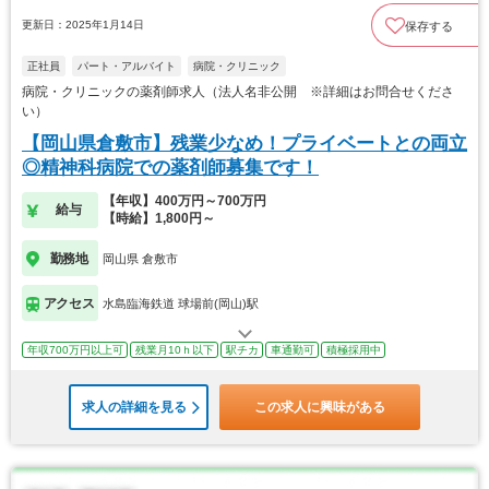
更新日：2025年1月14日
保存する
正社員
パート・アルバイト
病院・クリニック
病院・クリニックの薬剤師求人（法人名非公開 ※詳細はお問合せくださ
い）
【岡山県倉敷市】残業少なめ！プライベートとの両立
◎精神科病院での薬剤師募集です！
【年収】400万円～700万円
給与
【時給】1,800円～
勤務地
岡山県 倉敷市
アクセス
水島臨海鉄道 球場前(岡山)駅
年収700万円以上可
残業月10ｈ以下
駅チカ
車通勤可
積極採用中
求人の詳細を見る
この求人に興味がある