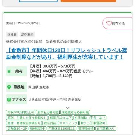
更新日：2026年5月25日
保存する
正社員
調剤薬局
株式会社富永調剤薬局 新倉敷店の薬剤師求人
【倉敷市】年間休日120日！リフレッシュトラベル奨
励金制度などがあり、福利厚生が充実しています！
【月収】30.4万円～57.0万円
給与
【年収】484万円～829万円程度 モデル
【時給】1,700円～2,140円
勤務地
岡山県 倉敷市
アクセス
ＪＲ山陽本線(神戸－門司) 新倉敷駅
年収800万円以上可
新卒も応募可能
未経験者も応募可能
原則、引越しを伴う転勤なし
残業月10ｈ以下
住宅補助（手当）あり
産休・育休取得実績有り
総合門前
スキルアップ
駅チカ
車通勤可
店舗数10～29
積極採用中
年間休日120日以上
管理職候補
在宅業務あり