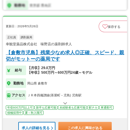
更新日：2026年5月26日
保存する
正社員
調剤薬局
幸観堂薬品株式会社 味野店の薬剤師求人
【倉敷市児島】残業少なめ求人◎正確、スピード、親
切がモットーの薬局です
【月収】29.0万円
給与
【年収】500万円～600万円24歳～モデル
勤務地
岡山県 倉敷市
アクセス
ＪＲ本四備讃線(茶屋町－児島) 児島駅
年収600万円以上可
新卒も応募可能
未経験者も応募可能
駅チカ
車通勤可
積極採用中
夏～秋入職可
求人の詳細を見る
この求人に興味がある