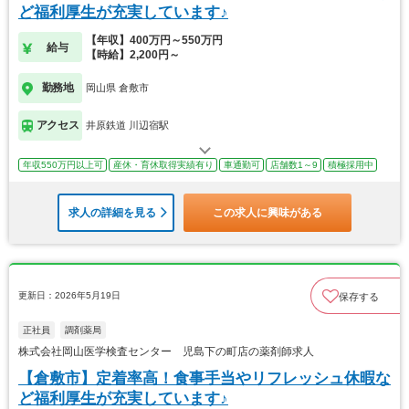
ど福利厚生が充実しています♪
【年収】400万円～550万円
給与
【時給】2,200円～
勤務地
岡山県 倉敷市
アクセス
井原鉄道 川辺宿駅
年収550万円以上可
産休・育休取得実績有り
車通勤可
店舗数1～9
積極採用中
求人の詳細を見る
この求人に興味がある
更新日：2026年5月19日
保存する
正社員
調剤薬局
株式会社岡山医学検査センター 児島下の町店の薬剤師求人
【倉敷市】定着率高！食事手当やリフレッシュ休暇な
ど福利厚生が充実しています♪