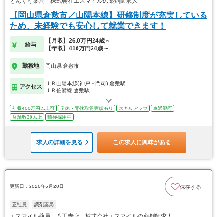
どんぐり薬局 株式会社エスマイルの薬剤師求人
【岡山県倉敷市／山陽本線】研修制度が充実している
ため、未経験でも安心して就業できます！
【月収】26.0万円24歳～
給与
【年収】416万円24歳～
勤務地
岡山県 倉敷市
ＪＲ山陽本線(神戸－門司) 倉敷駅
アクセス
ＪＲ伯備線 倉敷駅
年収400万円以上可
産休・育休取得実績有り
スキルアップ
車通勤可
店舗数30以上
積極採用中
求人の詳細を見る
この求人に興味がある
更新日：2026年5月20日
保存する
正社員
調剤薬局
エスマイル薬局 八王寺店 株式会社エスマイルの薬剤師求人