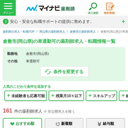
!
安心・安全な転職サポートの提供に努めます。
薬剤師の求人・転職TOP
岡山県の薬剤師求人
倉敷市の薬剤師求人
倉敷市(岡山県)の車
倉敷市(岡山県)の車通勤可の薬剤師求人・転職情報一覧
勤務地
倉敷市(岡山県)
その他
車通勤可
条件を変更する
人気のこだわり条件を追加する
未経験者も応募可能
残業月10ｈ以下
スキルアップ
161
件の薬剤師求人
※ 非公開求人を除く
おすすめ順
新着順
給与順