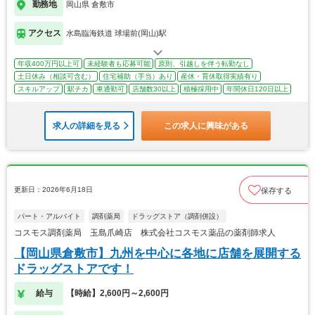
勤務地
岡山県 倉敷市
アクセス
水島臨海鉄道 球場前(岡山)駅
年収400万円以上可
未経験者も応募可能
原則、引越しを伴う転勤なし
土日休み（相談可含む）
住宅補助（手当）あり
産休・育休取得実績有り
スキルアップ
駅チカ
車通勤可
店舗数30以上
積極採用中
年間休日120日以上
求人の詳細を見る
この求人に興味がある
更新日：2026年6月18日
保存する
パート・アルバイト
調剤薬局
ドラッグストア（調剤併設）
コスモス調剤薬局 玉島爪崎店 株式会社コスモス薬品の薬剤師求人
【岡山県倉敷市】九州を中心に各地に店舗を展開する
ドラッグストアです！
給与
【時給】2,600円～2,600円