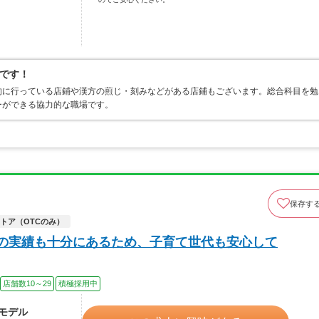
です！
的に行っている店鋪や漢方の煎じ・刻みなどがある店鋪もございます。総合科目を勉
ーができる協力的な職場です。
保存す
トア（OTCのみ）
休の実績も十分にあるため、子育て世代も安心して
店舗数10～29
積極採用中
～モデル