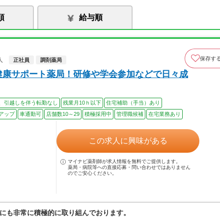
順
給与順
保存す
人
正社員
調剤薬局
健康サポート薬局！研修や学会参加などで日々成
、引越しを伴う転勤なし
残業月10ｈ以下
住宅補助（手当）あり
アップ
車通勤可
店舗数10～29
積極採用中
管理職候補
在宅業務あり
この求人に興味がある
マイナビ薬剤師が求人情報を無料でご提供します。
薬局・病院等への直接応募・問い合わせではありません
のでご安心ください。
にも非常に積極的に取り組んでおります。