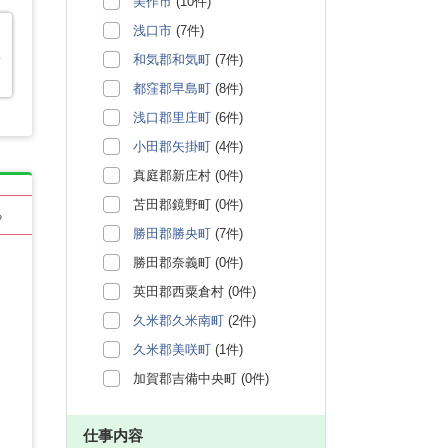
美作市
(10件)
浅口市
(7件)
い
和気郡和気町
(7件)
都窪郡早島町
(8件)
浅口郡里庄町
(6件)
小田郡矢掛町
(4件)
真庭郡新庄村 (0件)
苫田郡鏡野町 (0件)
る
勝田郡勝央町
(7件)
勝田郡奈義町 (0件)
英田郡西粟倉村 (0件)
久米郡久米南町
(2件)
久米郡美咲町
(1件)
加賀郡吉備中央町 (0件)
仕事内容