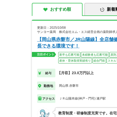
おすすめ順
新着
更新日：2025/10/08
サンヨー薬局 株式会社エム・エス経営企画の薬剤師求
【岡山県赤磐市／JR山陽線】全店舗
長できる環境です！
注目ポイント
新卒も応募可能
未経験者も応募可能
原則
産休・育休取得実績有り
総合門前
スキル
【月収】23.0万円以上
給与
岡山県 赤磐市
勤務地
ＪＲ山陽本線(神戸－門司) 瀬戸駅
アクセス
教育制度・研修制度充実です。在宅