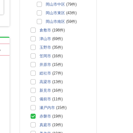
岡山市中区
(79件)
岡山市東区
(43件)
岡山市南区
(59件)
倉敷市
(198件)
津山市
(69件)
玉野市
(35件)
る
笠岡市
(16件)
井原市
(15件)
総社市
(27件)
高梁市
(13件)
新見市
(16件)
備前市
(11件)
瀬戸内市
(15件)
赤磐市
(19件)
真庭市
(19件)