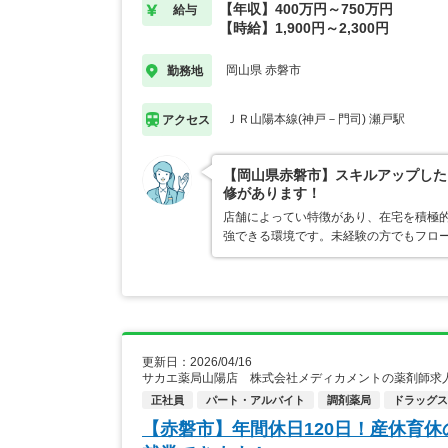
【年収】400万円～750万円
給与
【時給】1,900円～2,300円
岡山県 赤磐市
勤務地
ＪＲ山陽本線(神戸－門司) 瀬戸駅
アクセス
【岡山県赤磐市】スキルアップした
修があります！
店舗によってい特徴があり、在宅を積極
強できる環境です。未経験の方でもフロ
更新日：2026/04/16
サカエ薬局山陽店 株式会社メディカメントの薬剤師求
正社員
パート・アルバイト
調剤薬局
ドラッグス
【赤磐市】年間休日120日！産休育