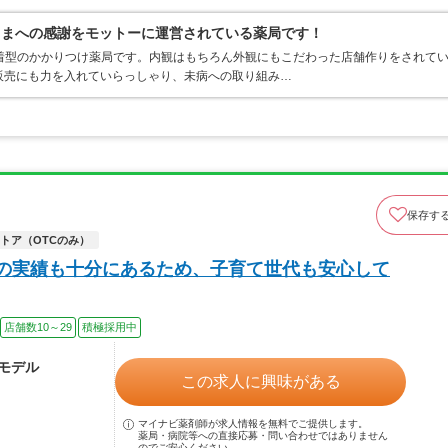
さまへの感謝をモットーに運営されている薬局です！
着型のかかりつけ薬局です。内観はもちろん外観にもこだわった店舗作りをされて
販売にも力を入れていらっしゃり、未病への取り組み…
保存す
トア（OTCのみ）
休の実績も十分にあるため、子育て世代も安心して
店舗数10～29
積極採用中
～モデル
この求人に興味がある
マイナビ薬剤師が求人情報を無料でご提供します。
薬局・病院等への直接応募・問い合わせではありません
のでご安心ください。