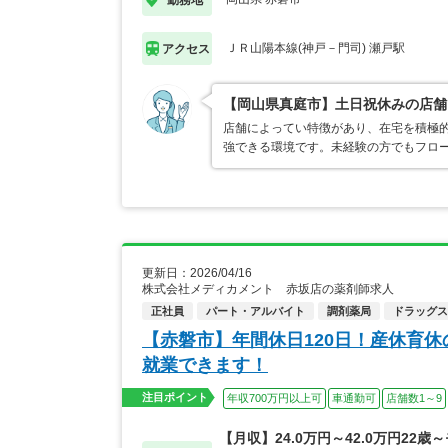
ＪＲ山陽本線(神戸－門司) 瀬戸駅
アクセス
【岡山県真庭市】土日祝休みの店舗
店舗によってい特徴があり、在宅を積極
強できる環境です。未経験の方でもフロ
更新日：2026/04/16
株式会社メディカメント 赤坂店の薬剤師求人
正社員
パート・アルバイト
調剤薬局
ドラッグス
【赤磐市】年間休日120日！産休育
就業できます！
注目ポイント
年収700万円以上可
車通勤可
店舗数1～9
【月収】24.0万円～42.0万円22歳