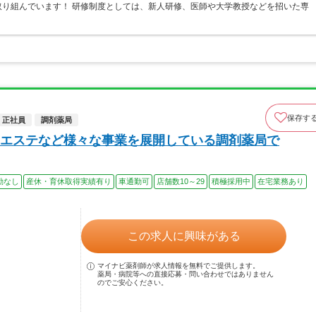
り組んでいます！ 研修制度としては、新人研修、医師や大学教授などを招いた専
保存す
正社員
調剤薬局
エステなど様々な事業を展開している調剤薬局で
勤なし
産休・育休取得実績有り
車通勤可
店舗数10～29
積極採用中
在宅業務あり
この求人に興味がある
マイナビ薬剤師が求人情報を無料でご提供します。
薬局・病院等への直接応募・問い合わせではありません
のでご安心ください。