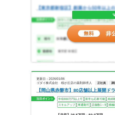
更新日：2026/01/06
ゴダイ株式会社 桜が丘店の薬剤師求人
正社員
調
【岡山県赤磐市】80店舗以上展開ド
注目ポイント
年収650万円以上可
新卒も応募可能
未経
スキルアップ
車通勤可
店舗数1～9
積極
【月収】28.5万円～50.0万円