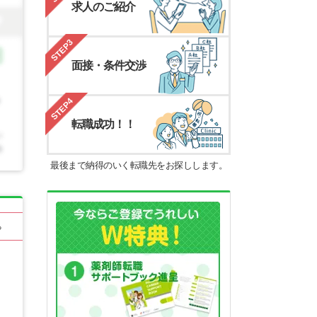
求人のご紹介
STEP3
面接・条件交渉
STEP4
転職成功！！
最後まで納得のいく転職先をお探しします。
る