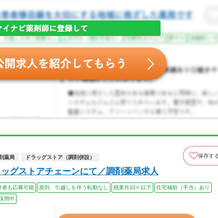
保存す
剤薬局
ドラッグストア（調剤併設）
ラッグストアチェーンにて／調剤薬局求人
験者も応募可能
原則、引越しを伴う転勤なし
残業月10ｈ以下
住宅補助（手当）あり
採用中