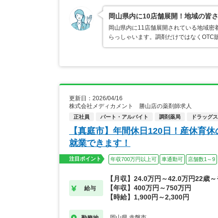
岡山県内に10店舗展開！地域の皆
岡山県内に11店舗展開されている地域密
らっしゃいます。調剤だけではなくOTC
更新日：2026/04/16
株式会社メディカメント 勝山店の薬剤師求人
正社員
パート・アルバイト
調剤薬局
ドラッグス
【真庭市】年間休日120日！産休育
就業できます！
注目ポイント
年収700万円以上可
車通勤可
店舗数1～9
【月収】24.0万円～42.0万円22歳
【年収】400万円～750万円
給与
【時給】1,900円～2,300円
岡山県 赤磐市
勤務地