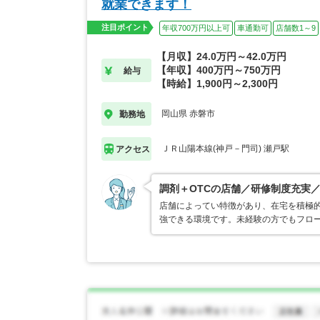
就業できます！
注目ポイント
年収700万円以上可
車通勤可
店舗数1～9
【月収】24.0万円～42.0万円
【年収】400万円～750万円
給与
【時給】1,900円～2,300円
岡山県 赤磐市
勤務地
ＪＲ山陽本線(神戸－門司) 瀬戸駅
アクセス
調剤＋OTCの店舗／研修制度充実
店舗によってい特徴があり、在宅を積極
強できる環境です。未経験の方でもフロ