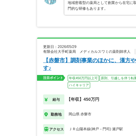
地域密着型の薬局として創業から在宅に取
門的な研修もあります。
更新日：2026/05/29
有限会社大手町薬局 メディカルスワミの薬剤師求人
【赤磐市】調剤事業のほかに、漢方や
す♪
注目ポイント
年収450万円以上可
原則、引越しを伴う転
ハイキャリア
【年収】450万円
給与
岡山県 赤磐市
勤務地
ＪＲ山陽本線(神戸－門司) 瀬戸駅
アクセス