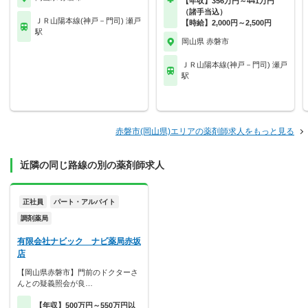
【年収】356万円～441万円
（諸手当込）
ＪＲ山陽本線(神戸－門司) 瀬戸
【時給】2,000円～2,500円
駅
岡山県 赤磐市
ＪＲ山陽本線(神戸－門司) 瀬戸
駅
赤磐市(岡山県)エリアの薬剤師求人をもっと見る
近隣の同じ路線の別の薬剤師求人
正社員
パート・アルバイト
調剤薬局
有限会社ナビック ナビ薬局赤坂
店
【岡山県赤磐市】門前のドクターさ
んとの疑義照会が良…
【年収】500万円～550万円以