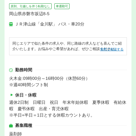
原則、引越しを伴う転勤なし
車通勤可
岡山県赤磐市坂辺8-5
ＪＲ津山線「金川駅」 バス・車20分
同じエリアで似た条件の求人や、同じ路線の求人なども喜んでご紹
介いたします。お悩みやご希望があれば、ぜひご相談ください。
無料で相談する
勤務時間
火木金:09時00分～16時00分（休憩60分）
※週40時間シフト制
休日・休暇
週休2日制 日曜日 祝日 年末年始休暇 夏季休暇 有給休
暇 慶弔休暇 出産・育児休暇
※半日+半日＝1日とする休暇カウントあり。
募集職種
薬剤師