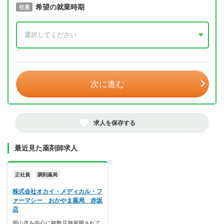
取得予定年
希望の就業時期
必須
任意
年 3月
次に進む
求人を保存する
最近見た薬剤師求人
正社員
調剤薬局
株式会社オカイ・メディカル・フ
ァーマシー おかやま薬局 赤坂
店
岡山市を中心に複数店舗展開されて