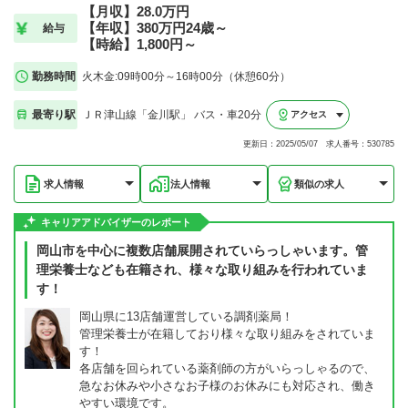
【月収】28.0万円
【年収】380万円24歳～
給与
【時給】1,800円～
勤務時間
火木金:09時00分～16時00分（休憩60分）
最寄り駅
ＪＲ津山線「金川駅」 バス・車20分
アクセス
更新日：2025/05/07 求人番号：530785
求人情報
法人情報
類似の求人
キャリアアドバイザーのレポート
岡山市を中心に複数店舗展開されていらっしゃいます。管
理栄養士なども在籍され、様々な取り組みを行われていま
す！
岡山県に13店舗運営している調剤薬局！
管理栄養士が在籍しており様々な取り組みをされていま
す！
各店舗を回られている薬剤師の方がいらっしゃるので、
急なお休みや小さなお子様のお休みにも対応され、働き
やすい環境です。