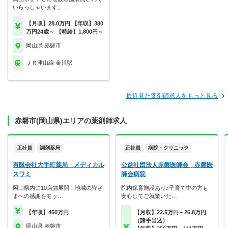
いらっしゃいます。…
【月収】28.0万円 【年収】380
万円24歳～ 【時給】1,800円～
岡山県 赤磐市
ＪＲ津山線 金川駅
最近見た薬剤師求人をもっと見る
赤磐市(岡山県)エリアの薬剤師求人
正社員
調剤薬局
正社員
病院・クリニック
有限会社大手町薬局 メディカル
公益社団法人赤磐医師会 赤磐医
スワミ
師会病院
岡山県内に10店舗展開！地域の皆さ
院内保育施設あり♪子育て中の方も
まへの感謝をモッ…
安心してご就業いた…
【年収】450万円
【月収】22.5万円～26.8万円
（諸手当込）
岡山県 赤磐市