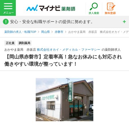
!
安心・安全な転職サポートの提供に努めます。
薬剤師の求人・転職TOP
岡山県
赤磐市
おかやま薬局 赤坂店 株式会社オカイ・メデ
正社員
調剤薬局
おかやま薬局 赤坂店
株式会社オカイ・メディカル・ファーマシー
の薬剤師求人
【岡山県赤磐市】定着率高！急なお休みにも対応され
働きやすい環境が整っています！