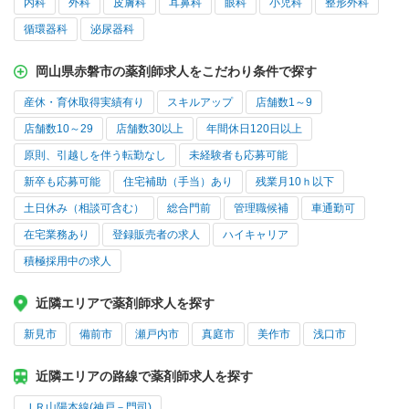
内科
外科
皮膚科
耳鼻科
眼科
小児科
整形外科
循環器科
泌尿器科
岡山県赤磐市の薬剤師求人をこだわり条件で探す
産休・育休取得実績有り
スキルアップ
店舗数1～9
店舗数10～29
店舗数30以上
年間休日120日以上
原則、引越しを伴う転勤なし
未経験者も応募可能
新卒も応募可能
住宅補助（手当）あり
残業月10ｈ以下
土日休み（相談可含む）
総合門前
管理職候補
車通勤可
在宅業務あり
登録販売者の求人
ハイキャリア
積極採用中の求人
近隣エリアで薬剤師求人を探す
新見市
備前市
瀬戸内市
真庭市
美作市
浅口市
近隣エリアの路線で薬剤師求人を探す
ＪＲ山陽本線(神戸－門司)