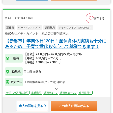
更新日：2026年4月16日
保存する
正社員
パート・アルバイト
調剤薬局
ドラッグストア（OTCのみ）
株式会社メディカメント 赤坂店の薬剤師求人
【赤磐市】年間休日120日！産休育休の実績も十分に
あるため、子育て世代も安心して就業できます！
【月収】24.0万円～42.0万円22歳～モデル
給与
【年収】400万円～750万円
【時給】1,900円～2,300円
勤務地
岡山県 赤磐市
アクセス
ＪＲ山陽本線(神戸－門司) 瀬戸駅
年収700万円以上可
車通勤可
店舗数1～9
店舗数10～29
積極採用中
求人の詳細を見る
この求人に興味がある