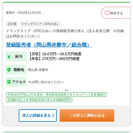
更新日：2024年11月20日
保存する
正社員
ドラッグストア（OTCのみ）
ドラッグストア（OTCのみ）の登録販売者の求人（法人名非公開 ※詳細
はお問合せください）
登録販売者（岡山県赤磐市／総合職）
【月収】18.0万円～26.5万円程度
給与
【年収】270万円～400万円程度
勤務地
岡山県 赤磐市
アクセス
※お問い合わせください
年収400万円以上可
産休・育休取得実績有り
スキルアップ
車通勤可
店舗数30以上
登録販売者の求人
積極採用中
求人の詳細を見る
この求人に興味がある