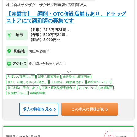
株式会社ザグザグ ザグザグ周匝店の薬剤師求人
【赤磐市】 調剤・OTC併設店舗もあり、ドラッグ
ストアにて薬剤師の募集です
【月収】37.5万円24歳～
給与
【年収】520万円24歳～
【時給】2,000円～
勤務地
岡山県 赤磐市
アクセス
※お問い合わせください
年収500万円以上可
新卒も応募可能
未経験者も応募可能
原則、引越しを伴う転勤なし
土日休み（相談可含む）
残業月10ｈ以下
住宅補助（手当）あり
産休・育休取得実績有り
スキルアップ
車通勤可
店舗数30以上
積極採用中
求人の詳細を見る
この求人に興味がある
更新日：2026年3月16日