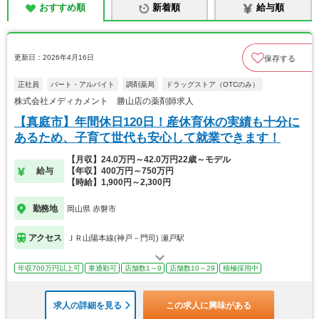
おすすめ順
新着順
給与順
更新日：2026年4月16日
保存する
正社員
パート・アルバイト
調剤薬局
ドラッグストア（OTCのみ）
株式会社メディカメント 勝山店の薬剤師求人
【真庭市】年間休日120日！産休育休の実績も十分に
あるため、子育て世代も安心して就業できます！
【月収】24.0万円～42.0万円22歳～モデル
給与
【年収】400万円～750万円
【時給】1,900円～2,300円
勤務地
岡山県 赤磐市
アクセス
ＪＲ山陽本線(神戸－門司) 瀬戸駅
年収700万円以上可
車通勤可
店舗数1～9
店舗数10～29
積極採用中
求人の詳細を見る
この求人に興味がある