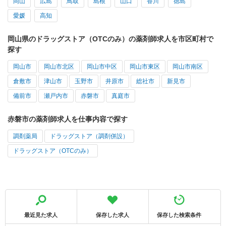
岡山
広島
鳥取
島根
山口
香川
徳島
愛媛
高知
岡山県のドラッグストア（OTCのみ）の薬剤師求人を市区町村で
探す
岡山市
岡山市北区
岡山市中区
岡山市東区
岡山市南区
倉敷市
津山市
玉野市
井原市
総社市
新見市
備前市
瀬戸内市
赤磐市
真庭市
赤磐市の薬剤師求人を仕事内容で探す
調剤薬局
ドラッグストア（調剤併設）
ドラッグストア（OTCのみ）
最近見た求人
保存した求人
保存した検索条件