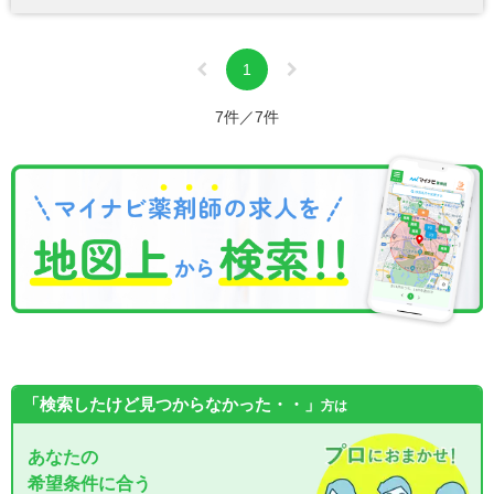
1
7件／7件
「検索したけど見つからなかった・・」
方は
あなたの
希望条件に合う