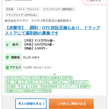
保存する
正社員
パート・アルバイト
ドラッグストア（調剤併設）
ドラッグストア（OTCのみ）
株式会社ザグザグ ザグザグ町苅田店の薬剤師求人
【赤磐市】 調剤・OTC併設店舗もあり、ドラッグ
ストアにて薬剤師の募集です
【月収】37.5万円24歳～
給与
【年収】520万円24歳～
【時給】2,000円～
勤務地
岡山県 赤磐市
アクセス
※お問い合わせください
年収500万円以上可
新卒も応募可能
未経験者も応募可能
原則、引越しを伴う転勤なし
土日休み（相談可含む）
残業月10ｈ以下
住宅補助（手当）あり
産休・育休取得実績有り
スキルアップ
車通勤可
店舗数30以上
積極採用中
管理職候補
求人の詳細を見る
この求人に興味がある