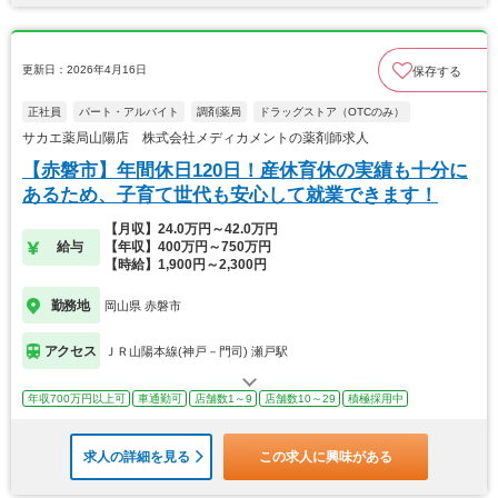
更新日：2026年4月16日
保存する
正社員
パート・アルバイト
調剤薬局
ドラッグストア（OTCのみ）
サカエ薬局山陽店 株式会社メディカメントの薬剤師求人
【赤磐市】年間休日120日！産休育休の実績も十分に
あるため、子育て世代も安心して就業できます！
【月収】24.0万円～42.0万円
給与
【年収】400万円～750万円
【時給】1,900円～2,300円
勤務地
岡山県 赤磐市
アクセス
ＪＲ山陽本線(神戸－門司) 瀬戸駅
年収700万円以上可
車通勤可
店舗数1～9
店舗数10～29
積極採用中
求人の詳細を見る
この求人に興味がある