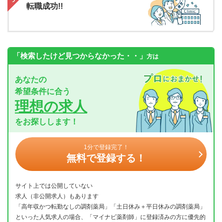
転職成功!!
「検索したけど見つからなかった・・」
方は
あなたの
希望条件に合う
理想の求人
をお探しします！
1分で登録完了！
無料で登録する！
サイト上では公開していない
求人（非公開求人）もあります
「高年収かつ転勤なしの調剤薬局」「土日休み＋平日休みの調剤薬局」
といった人気求人の場合、「マイナビ薬剤師」に登録済みの方に優先的