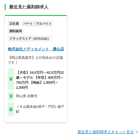
最近見た薬剤師求人
正社員
パート・アルバイト
調剤薬局
ドラッグストア（OTCのみ）
株式会社メディカメント 勝山店
【岡山県真庭市】土日祝休みの店舗
です！
【月収】24.0万円～42.0万円22
歳～モデル 【年収】400万円～
750万円 【時給】1,900円～
2,300円
岡山県 赤磐市
ＪＲ山陽本線(神戸－門司) 瀬戸
駅
最近見た薬剤師求人をもっと見る