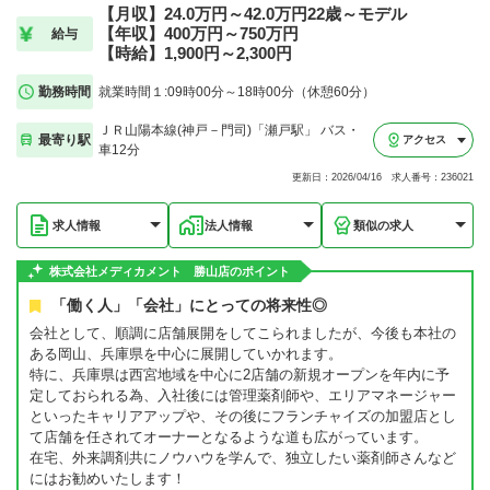
【月収】24.0万円～42.0万円22歳～モデル
【年収】400万円～750万円
給与
【時給】1,900円～2,300円
勤務時間
就業時間１:09時00分～18時00分（休憩60分）
ＪＲ山陽本線(神戸－門司)「瀬戸駅」 バス・
最寄り駅
アクセス
車12分
更新日：2026/04/16 求人番号：236021
求人情報
法人情報
類似の求人
株式会社メディカメント 勝山店のポイント
「働く人」「会社」にとっての将来性◎
会社として、順調に店舗展開をしてこられましたが、今後も本社の
ある岡山、兵庫県を中心に展開していかれます。
特に、兵庫県は西宮地域を中心に2店舗の新規オープンを年内に予
定しておられる為、入社後には管理薬剤師や、エリアマネージャー
といったキャリアアップや、その後にフランチャイズの加盟店とし
て店舗を任されてオーナーとなるような道も広がっています。
在宅、外来調剤共にノウハウを学んで、独立したい薬剤師さんなど
にはお勧めいたします！