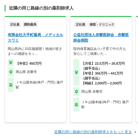
近隣の同じ路線の別の薬剤師求人
正社員
調剤薬局
正社員
病院・クリニック
有限会社大手町薬局 メディカル
公益社団法人赤磐医師会 赤磐医
スワミ
師会病院
岡山県内に10店舗展開！地域の皆さ
院内保育施設あり♪子育て中の方も
まへの感謝をモッ…
安心してご就業いた…
【年収】450万円
【月収】22.5万円～26.8万円
（諸手当込）
岡山県 赤磐市
【年収】356万円～441万円
（諸手当込）
ＪＲ山陽本線(神戸－門司) 瀬戸
【時給】2,000円～2,500円
駅
岡山県 赤磐市
ＪＲ山陽本線(神戸－門司) 瀬戸
駅
近隣の同じ路線の別の薬剤師求人をもっと見る