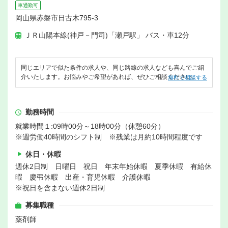
車通勤可
岡山県赤磐市日古木795-3
ＪＲ山陽本線(神戸－門司)「瀬戸駅」 バス・車12分
同じエリアで似た条件の求人や、同じ路線の求人なども喜んでご紹
介いたします。お悩みやご希望があれば、ぜひご相談ください。
無料で相談する
勤務時間
就業時間１:09時00分～18時00分（休憩60分）
※週労働40時間のシフト制 ※残業は月約10時間程度です
休日・休暇
週休2日制 日曜日 祝日 年末年始休暇 夏季休暇 有給休
暇 慶弔休暇 出産・育児休暇 介護休暇
※祝日を含まない週休2日制
募集職種
薬剤師