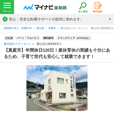
!
安心・安全な転職サポートの提供に努めます。
薬剤師の求人・転職TOP
岡山県
赤磐市
株式会社メディカメント 勝山店の薬剤師求人
正社員
パート・アルバイト
調剤薬局
ドラッグストア（OTCのみ）
株式会社メディカメント
勝山店の薬剤師求人
【真庭市】年間休日120日！産休育休の実績も十分にあ
るため、子育て世代も安心して就業できます！