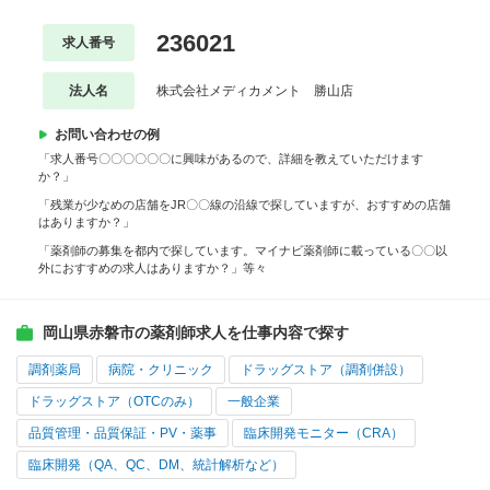
236021
求人番号
法人名
株式会社メディカメント 勝山店
お問い合わせの例
「求人番号〇〇〇〇〇〇に興味があるので、詳細を教えていただけます
か？」
「残業が少なめの店舗をJR〇〇線の沿線で探していますが、おすすめの店舗
はありますか？」
「薬剤師の募集を都内で探しています。マイナビ薬剤師に載っている〇〇以
外におすすめの求人はありますか？」等々
岡山県赤磐市の薬剤師求人を仕事内容で探す
調剤薬局
病院・クリニック
ドラッグストア（調剤併設）
ドラッグストア（OTCのみ）
一般企業
品質管理・品質保証・PV・薬事
臨床開発モニター（CRA）
臨床開発（QA、QC、DM、統計解析など）