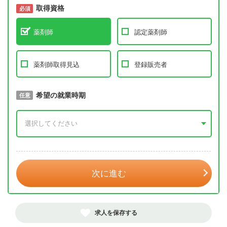
取得資格
必須
必須
薬剤師
認定薬剤師
薬剤師取得見込
登録販売者
取得予定年
希望の就業時期
必須
任意
年 3月
次に進む
求人を保存する