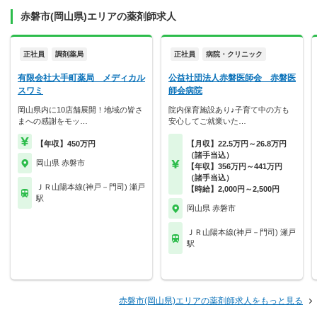
赤磐市(岡山県)エリアの薬剤師求人
正社員
調剤薬局
正社員
病院・クリニック
有限会社大手町薬局 メディカル
公益社団法人赤磐医師会 赤磐医
スワミ
師会病院
岡山県内に10店舗展開！地域の皆さ
院内保育施設あり♪子育て中の方も
まへの感謝をモッ…
安心してご就業いた…
【年収】450万円
【月収】22.5万円～26.8万円
（諸手当込）
岡山県 赤磐市
【年収】356万円～441万円
（諸手当込）
ＪＲ山陽本線(神戸－門司) 瀬戸
【時給】2,000円～2,500円
駅
岡山県 赤磐市
ＪＲ山陽本線(神戸－門司) 瀬戸
駅
赤磐市(岡山県)エリアの薬剤師求人をもっと見る