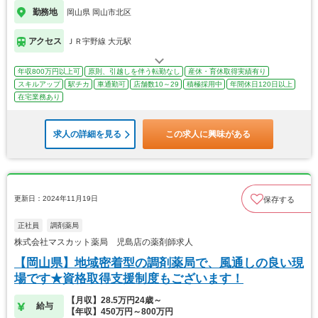
勤務地
岡山県 岡山市北区
アクセス
ＪＲ宇野線 大元駅
年収800万円以上可
原則、引越しを伴う転勤なし
産休・育休取得実績有り
スキルアップ
駅チカ
車通勤可
店舗数10～29
積極採用中
年間休日120日以上
在宅業務あり
求人の詳細を見る
この求人に興味がある
更新日：2024年11月19日
保存する
正社員
調剤薬局
株式会社マスカット薬局 児島店の薬剤師求人
【岡山県】地域密着型の調剤薬局で、風通しの良い現
場です★資格取得支援制度もございます！
【月収】28.5万円24歳～
給与
【年収】450万円～800万円