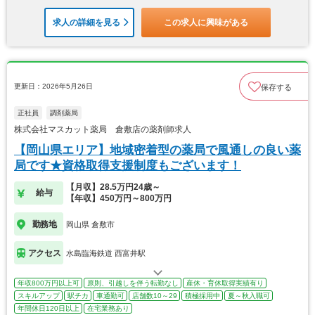
求人の詳細を見る
この求人に興味がある
更新日：2026年5月26日
保存する
正社員
調剤薬局
株式会社マスカット薬局 倉敷店の薬剤師求人
【岡山県エリア】地域密着型の薬局で風通しの良い薬
局です★資格取得支援制度もございます！
【月収】28.5万円24歳～
給与
【年収】450万円～800万円
勤務地
岡山県 倉敷市
アクセス
水島臨海鉄道 西富井駅
年収800万円以上可
原則、引越しを伴う転勤なし
産休・育休取得実績有り
スキルアップ
駅チカ
車通勤可
店舗数10～29
積極採用中
夏～秋入職可
年間休日120日以上
在宅業務あり