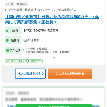
正社員
調剤薬局
おびたか薬局 株式会社きびファーマシーの薬剤師求人
【岡山県／倉敷市】日祝お休み◎年収500万円～♪薬
局にて薬剤師募集＜正社員＞
給与
【年収】500万円～720万円
勤務地
岡山県 倉敷市
ＪＲ宇野線 茶屋町駅
アクセス
ＪＲ本四備讃線(茶屋町－児島) 茶屋町駅
年収700万円以上可
積極採用中
求人の詳細を見る
この求人に興味がある