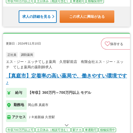
年収700万円以上可
土日休み（相談可含む）
車通勤可
積極採用中
求人の詳細を見る
この求人に興味がある
更新日：2024年11月10日
保存する
正社員
調剤薬局
エス・ジー・エッチてしま薬局 久世駅前店 有限会社エス・ジー・エッ
チ てしま薬局の薬剤師求人
【真庭市】定着率の高い薬局で、働きやすい環境です
♪
給与
【年収】360万円～700万円以上 モデル
勤務地
岡山県 真庭市
アクセス
ＪＲ姫新線 久世駅
年収700万円以上可
土日休み（相談可含む）
駅チカ
車通勤可
積極採用中