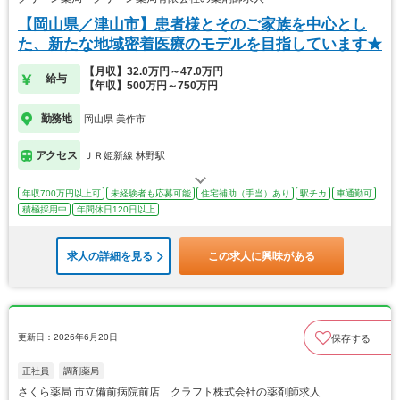
【岡山県／津山市】患者様とそのご家族を中心とし
た、新たな地域密着医療のモデルを目指しています★
【月収】32.0万円～47.0万円
給与
【年収】500万円～750万円
勤務地
岡山県 美作市
アクセス
ＪＲ姫新線 林野駅
年収700万円以上可
未経験者も応募可能
住宅補助（手当）あり
駅チカ
車通勤可
積極採用中
年間休日120日以上
求人の詳細を見る
この求人に興味がある
更新日：2026年6月20日
保存する
正社員
調剤薬局
さくら薬局 市立備前病院前店 クラフト株式会社の薬剤師求人