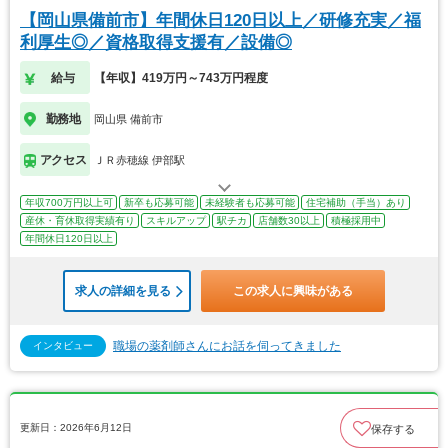
【岡山県備前市】年間休日120日以上／研修充実／福
利厚生◎／資格取得支援有／設備◎
給与
【年収】419万円～743万円程度
勤務地
岡山県 備前市
アクセス
ＪＲ赤穂線 伊部駅
年収700万円以上可
新卒も応募可能
未経験者も応募可能
住宅補助（手当）あり
産休・育休取得実績有り
スキルアップ
駅チカ
店舗数30以上
積極採用中
年間休日120日以上
求人の詳細を見る
この求人に興味がある
職場の薬剤師さんにお話を伺ってきました
インタビュー
更新日：2026年6月12日
保存する