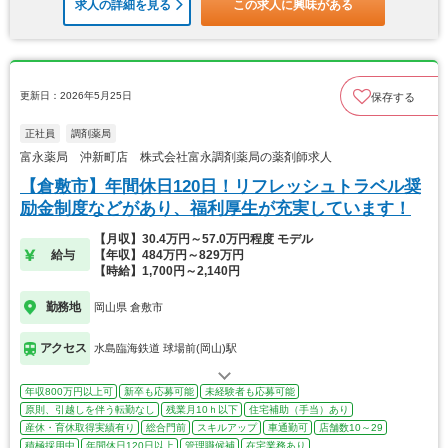
求人の詳細を見る
この求人に興味がある
更新日：2026年5月25日
保存する
正社員
調剤薬局
富永薬局 沖新町店 株式会社富永調剤薬局の薬剤師求人
【倉敷市】年間休日120日！リフレッシュトラベル奨
励金制度などがあり、福利厚生が充実しています！
【月収】30.4万円～57.0万円程度 モデル
給与
【年収】484万円～829万円
【時給】1,700円～2,140円
勤務地
岡山県 倉敷市
アクセス
水島臨海鉄道 球場前(岡山)駅
年収800万円以上可
新卒も応募可能
未経験者も応募可能
原則、引越しを伴う転勤なし
残業月10ｈ以下
住宅補助（手当）あり
産休・育休取得実績有り
総合門前
スキルアップ
車通勤可
店舗数10～29
積極採用中
年間休日120日以上
管理職候補
在宅業務あり