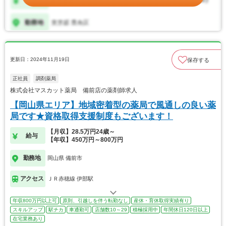
更新日：2024年11月19日
保存する
正社員
調剤薬局
株式会社マスカット薬局 備前店の薬剤師求人
【岡山県エリア】地域密着型の薬局で風通しの良い薬
局です★資格取得支援制度もございます！
【月収】28.5万円24歳～
給与
【年収】450万円～800万円
勤務地
岡山県 備前市
アクセス
ＪＲ赤穂線 伊部駅
年収800万円以上可
原則、引越しを伴う転勤なし
産休・育休取得実績有り
スキルアップ
駅チカ
車通勤可
店舗数10～29
積極採用中
年間休日120日以上
在宅業務あり