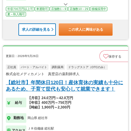
年収700万円以上可
車通勤可
店舗数1～9
店舗数10～29
積極採用中
夏～秋入職可
求人の詳細を見る
この求人に興味がある
更新日：2026年5月26日
保存する
正社員
パート・アルバイト
調剤薬局
ドラッグストア（OTCのみ）
株式会社メディカメント 真壁店の薬剤師求人
【総社市】年間休日120日！産休育休の実績も十分に
あるため、子育て世代も安心して就業できます！
【月収】24.0万円～42.0万円
給与
【年収】400万円～750万円
【時給】1,900円～2,300円
勤務地
岡山県 総社市
ＪＲ伯備線 総社駅
アクセス