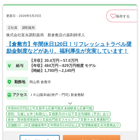
更新日：2026年5月25日
保存する
正社員
調剤薬局
株式会社富永調剤薬局 新倉敷店の薬剤師求人
【倉敷市】年間休日120日！リフレッシュトラベル奨
励金制度などがあり、福利厚生が充実しています！
【月収】30.4万円～57.0万円
給与
【年収】484万円～829万円程度 モデル
【時給】1,700円～2,140円
勤務地
岡山県 倉敷市
アクセス
ＪＲ山陽本線(神戸－門司) 新倉敷駅
年収800万円以上可
新卒も応募可能
未経験者も応募可能
原則、引越しを伴う転勤なし
残業月10ｈ以下
住宅補助（手当）あり
産休・育休取得実績有り
総合門前
スキルアップ
駅チカ
車通勤可
店舗数10～29
積極採用中
年間休日120日以上
管理職候補
在宅業務あり