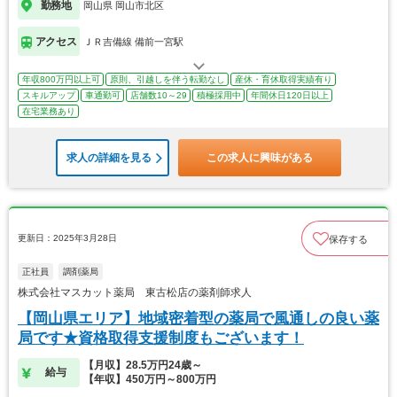
勤務地
岡山県 岡山市北区
アクセス
ＪＲ吉備線 備前一宮駅
年収800万円以上可
原則、引越しを伴う転勤なし
産休・育休取得実績有り
スキルアップ
車通勤可
店舗数10～29
積極採用中
年間休日120日以上
在宅業務あり
求人の詳細を見る
この求人に興味がある
更新日：2025年3月28日
保存する
正社員
調剤薬局
株式会社マスカット薬局 東古松店の薬剤師求人
【岡山県エリア】地域密着型の薬局で風通しの良い薬
局です★資格取得支援制度もございます！
【月収】28.5万円24歳～
給与
【年収】450万円～800万円