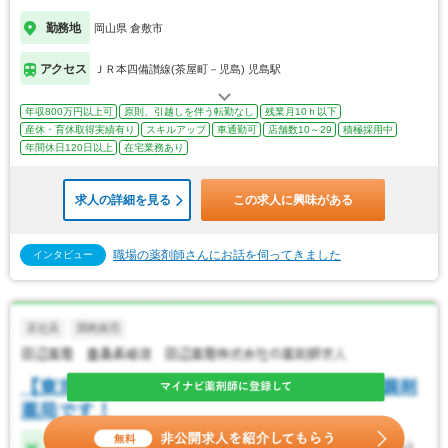
勤務地
岡山県 倉敷市
アクセス
ＪＲ本四備讃線(茶屋町－児島) 児島駅
年収800万円以上可
原則、引越しを伴う転勤なし
残業月10ｈ以下
産休・育休取得実績有り
スキルアップ
車通勤可
店舗数10～29
積極採用中
年間休日120日以上
在宅業務あり
求人の詳細を見る
この求人に興味がある
職場の薬剤師さんにお話を伺ってきました
インタビュー