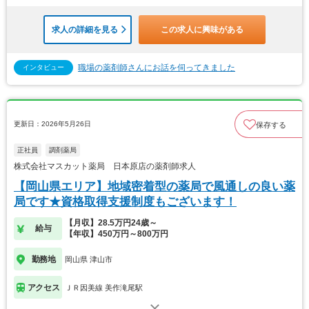
求人の詳細を見る
この求人に興味がある
職場の薬剤師さんにお話を伺ってきました
インタビュー
更新日：2026年5月26日
保存する
正社員
調剤薬局
株式会社マスカット薬局 日本原店の薬剤師求人
【岡山県エリア】地域密着型の薬局で風通しの良い薬
局です★資格取得支援制度もございます！
【月収】28.5万円24歳～
給与
【年収】450万円～800万円
勤務地
岡山県 津山市
アクセス
ＪＲ因美線 美作滝尾駅