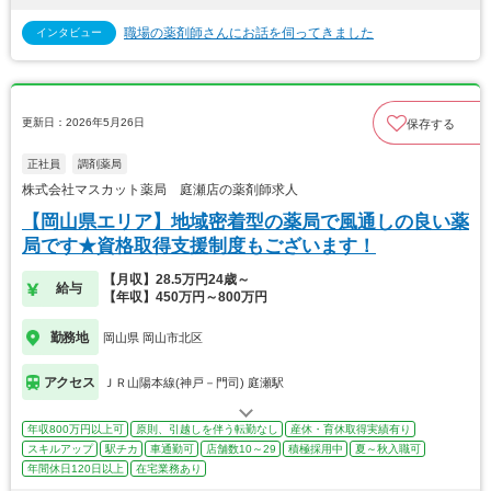
職場の薬剤師さんにお話を伺ってきました
インタビュー
更新日：2026年5月26日
保存する
正社員
調剤薬局
株式会社マスカット薬局 庭瀬店の薬剤師求人
【岡山県エリア】地域密着型の薬局で風通しの良い薬
局です★資格取得支援制度もございます！
【月収】28.5万円24歳～
給与
【年収】450万円～800万円
勤務地
岡山県 岡山市北区
アクセス
ＪＲ山陽本線(神戸－門司) 庭瀬駅
年収800万円以上可
原則、引越しを伴う転勤なし
産休・育休取得実績有り
スキルアップ
駅チカ
車通勤可
店舗数10～29
積極採用中
夏～秋入職可
年間休日120日以上
在宅業務あり