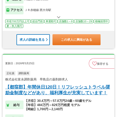
アクセス
ＪＲ赤穂線 西大寺駅
年収700万円以上可
総合門前
車通勤可
店舗数1～9
店舗数10～29
積極採用中
夏～秋入職可
求人の詳細を見る
この求人に興味がある
更新日：2026年5月25日
保存する
正社員
調剤薬局
株式会社富永調剤薬局 早島店の薬剤師求人
【都窪郡】年間休日120日！リフレッシュトラベル奨
励金制度などがあり、福利厚生が充実しています！
【月収】30.4万円～57.0万円24歳～60歳モデル
給与
【年収】484万円～829万円程度 モデル
【時給】1,700円～2,140円