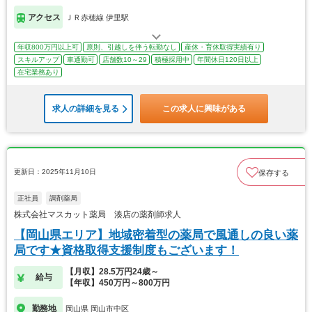
アクセス
ＪＲ赤穂線 伊里駅
年収800万円以上可
原則、引越しを伴う転勤なし
産休・育休取得実績有り
スキルアップ
車通勤可
店舗数10～29
積極採用中
年間休日120日以上
在宅業務あり
求人の詳細を見る
この求人に興味がある
更新日：2025年11月10日
保存する
正社員
調剤薬局
株式会社マスカット薬局 湊店の薬剤師求人
【岡山県エリア】地域密着型の薬局で風通しの良い薬
局です★資格取得支援制度もございます！
【月収】28.5万円24歳～
給与
【年収】450万円～800万円
勤務地
岡山県 岡山市中区