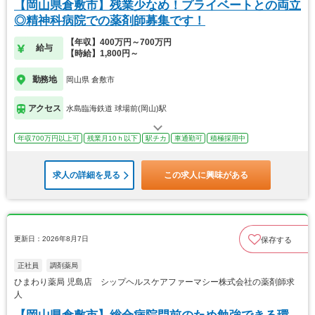
【岡山県倉敷市】残業少なめ！プライベートとの両立
◎精神科病院での薬剤師募集です！
【年収】400万円～700万円
給与
【時給】1,800円～
勤務地
岡山県 倉敷市
アクセス
水島臨海鉄道 球場前(岡山)駅
年収700万円以上可
残業月10ｈ以下
駅チカ
車通勤可
積極採用中
求人の詳細を見る
この求人に興味がある
更新日：2026年8月7日
保存する
正社員
調剤薬局
ひまわり薬局 児島店 シップヘルスケアファーマシー株式会社の薬剤師求
人