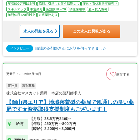
年収800万円以上可
原則、引越しを伴う転勤なし
産休・育休取得実績有り
スキルアップ
車通勤可
店舗数10～29
積極採用中
夏～秋入職可
年間休日120日以上
在宅業務あり
求人の詳細を見る
この求人に興味がある
職場の薬剤師さんにお話を伺ってきました
インタビュー
更新日：2026年5月26日
保存する
正社員
調剤薬局
株式会社マスカット薬局 本店の薬剤師求人
【岡山県エリア】地域密着型の薬局で風通しの良い薬
局です★資格取得支援制度もございます！
【月収】28.5万円24歳～
給与
【年収】450万円～800万円
【時給】2,200円～3,000円