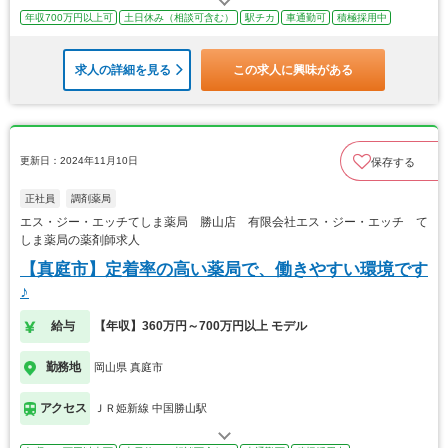
年収700万円以上可
土日休み（相談可含む）
駅チカ
車通勤可
積極採用中
求人の詳細を見る
この求人に興味がある
更新日：2024年11月10日
保存する
正社員
調剤薬局
エス・ジー・エッチてしま薬局 勝山店 有限会社エス・ジー・エッチ て
しま薬局の薬剤師求人
【真庭市】定着率の高い薬局で、働きやすい環境です
♪
給与
【年収】360万円～700万円以上 モデル
勤務地
岡山県 真庭市
アクセス
ＪＲ姫新線 中国勝山駅