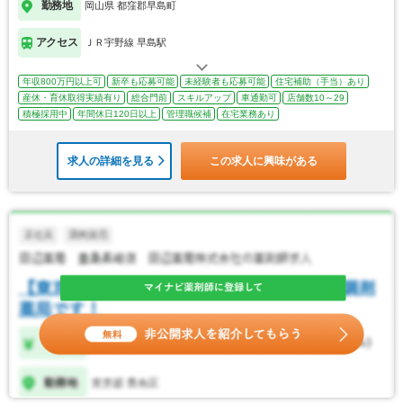
勤務地
岡山県 都窪郡早島町
アクセス
ＪＲ宇野線 早島駅
年収800万円以上可
新卒も応募可能
未経験者も応募可能
住宅補助（手当）あり
産休・育休取得実績有り
総合門前
スキルアップ
車通勤可
店舗数10～29
積極採用中
年間休日120日以上
管理職候補
在宅業務あり
求人の詳細を見る
この求人に興味がある