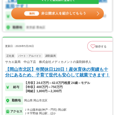
更新日：2026年5月26日
保存する
正社員
パート・アルバイト
調剤薬局
サカエ薬局 中山下店 株式会社メディカメントの薬剤師求人
【岡山市北区】年間休日120日！産休育休の実績も十
分にあるため、子育て世代も安心して就業できます！
【月収】24.0万円～42.0万円程度 24歳～モデル
給与
【年収】400万円～750万円
【時給】1,800円～2,300円
勤務地
岡山県 岡山市北区
ＪＲ山陽本線(神戸－門司) 岡山駅
アクセス
ＪＲ宇野線 岡山駅…ほか