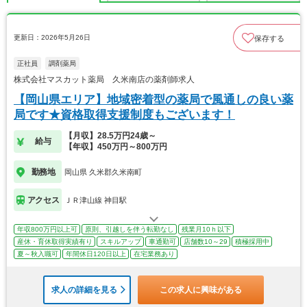
更新日：2026年5月26日
保存する
正社員
調剤薬局
株式会社マスカット薬局 久米南店の薬剤師求人
【岡山県エリア】地域密着型の薬局で風通しの良い薬
局です★資格取得支援制度もございます！
【月収】28.5万円24歳～
給与
【年収】450万円～800万円
勤務地
岡山県 久米郡久米南町
アクセス
ＪＲ津山線 神目駅
年収800万円以上可
原則、引越しを伴う転勤なし
残業月10ｈ以下
産休・育休取得実績有り
スキルアップ
車通勤可
店舗数10～29
積極採用中
夏～秋入職可
年間休日120日以上
在宅業務あり
求人の詳細を見る
この求人に興味がある