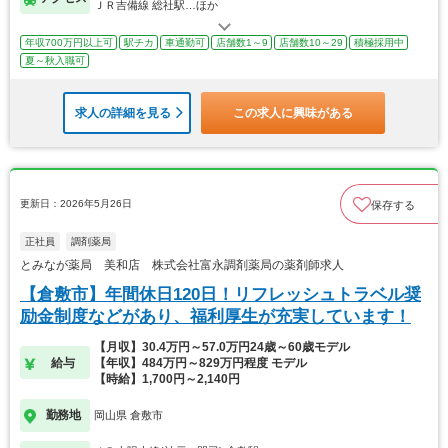
ＪＲ吉備線 総社駅…ほか
年収700万円以上可
駅チカ
車通勤可
店舗数1～9
店舗数10～29
積極採用中
夏～秋入職可
求人の詳細を見る
この求人に興味がある
更新日：2026年5月26日
保存する
正社員
調剤薬局
とみなが薬局 美和店 株式会社富永調剤薬局の薬剤師求人
【倉敷市】年間休日120日！リフレッシュトラベル奨
励金制度などがあり、福利厚生が充実しています！
【月収】30.4万円～57.0万円24歳～60歳モデル
給与
【年収】484万円～829万円程度 モデル
【時給】1,700円～2,140円
勤務地
岡山県 倉敷市