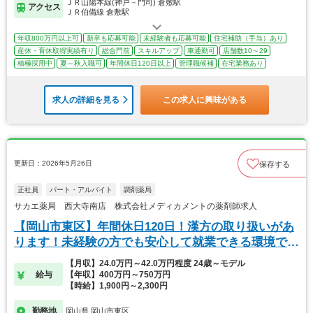
ＪＲ山陽本線(神戸－門司) 倉敷駅
アクセス
ＪＲ伯備線 倉敷駅
年収800万円以上可
新卒も応募可能
未経験者も応募可能
住宅補助（手当）あり
産休・育休取得実績有り
総合門前
スキルアップ
車通勤可
店舗数10～29
積極採用中
夏～秋入職可
年間休日120日以上
管理職候補
在宅業務あり
求人の詳細を見る
この求人に興味がある
更新日：2026年5月26日
保存する
正社員
パート・アルバイト
調剤薬局
サカエ薬局 西大寺南店 株式会社メディカメントの薬剤師求人
【岡山市東区】年間休日120日！漢方の取り扱いがあ
ります！未経験の方でも安心して就業できる環境で
す！
【月収】24.0万円～42.0万円程度 24歳～モデル
給与
【年収】400万円～750万円
【時給】1,900円～2,300円
勤務地
岡山県 岡山市東区