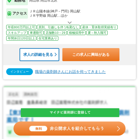
勤務地
岡山県 岡山市北区
ＪＲ山陽本線(神戸－門司) 岡山駅
アクセス
ＪＲ宇野線 岡山駅…ほか
年収800万円以上可
原則、引越しを伴う転勤なし
産休・育休取得実績有り
スキルアップ
車通勤可
店舗数10～29
積極採用中
夏～秋入職可
年間休日120日以上
在宅業務あり
求人の詳細を見る
この求人に興味がある
職場の薬剤師さんにお話を伺ってきました
インタビュー