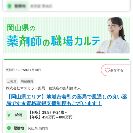
岡山県
の
更新日：2025年11月10日
保存する
正社員
調剤薬局
株式会社マスカット薬局 穂浪店の薬剤師求人
【岡山県エリア】地域密着型の薬局で風通しの良い薬
局です★資格取得支援制度もございます！
【月収】28.5万円24歳～
給与
【年収】450万円～800万円
勤務地
岡山県 備前市