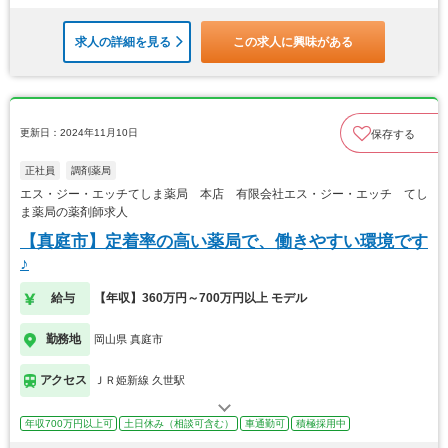
求人の詳細を見る
この求人に興味がある
更新日：2024年11月10日
保存する
正社員
調剤薬局
エス・ジー・エッチてしま薬局 本店 有限会社エス・ジー・エッチ てし
ま薬局の薬剤師求人
【真庭市】定着率の高い薬局で、働きやすい環境です
♪
給与
【年収】360万円～700万円以上 モデル
勤務地
岡山県 真庭市
アクセス
ＪＲ姫新線 久世駅
年収700万円以上可
土日休み（相談可含む）
車通勤可
積極採用中