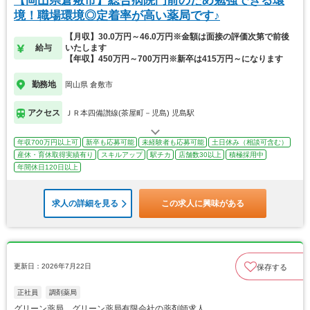
【岡山県倉敷市】総合病院門前のため勉強できる環
境！職場環境◎定着率が高い薬局です♪
【月収】30.0万円～46.0万円※金額は面接の評価次第で前後
給与
いたします
【年収】450万円～700万円※新卒は415万円～になります
勤務地
岡山県 倉敷市
アクセス
ＪＲ本四備讃線(茶屋町－児島) 児島駅
年収700万円以上可
新卒も応募可能
未経験者も応募可能
土日休み（相談可含む）
産休・育休取得実績有り
スキルアップ
駅チカ
店舗数30以上
積極採用中
年間休日120日以上
求人の詳細を見る
この求人に興味がある
更新日：2026年7月22日
保存する
正社員
調剤薬局
グリーン薬局 グリーン薬局有限会社の薬剤師求人