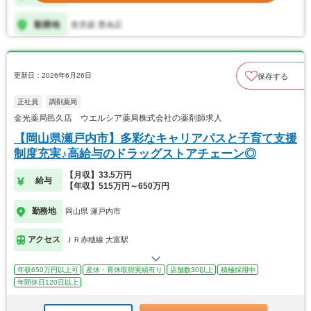
更新日：2026年6月26日
保存する
正社員
調剤薬局
金光薬局邑久店 ウエルシア薬局株式会社の薬剤師求人
【岡山県瀬戸内市】多彩なキャリアパスと子育て支援
制度充実♪高給与のドラッグストアチェーン◎
【月収】33.5万円
給与
【年収】515万円～650万円
勤務地
岡山県 瀬戸内市
アクセス
ＪＲ赤穂線 大富駅
年収650万円以上可
産休・育休取得実績有り
店舗数30以上
積極採用中
年間休日120日以上