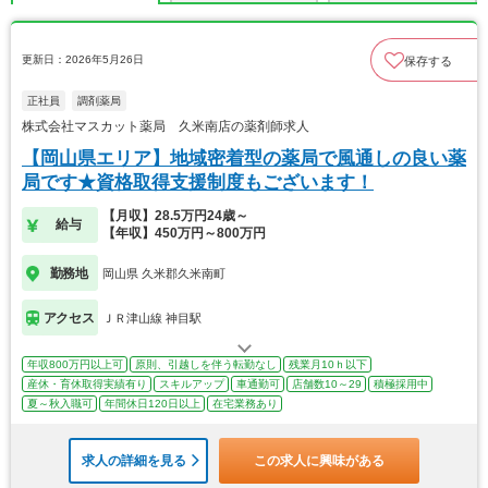
更新日：2026年5月26日
保存する
正社員
調剤薬局
株式会社マスカット薬局 久米南店の薬剤師求人
【岡山県エリア】地域密着型の薬局で風通しの良い薬
局です★資格取得支援制度もございます！
【月収】28.5万円24歳～
給与
【年収】450万円～800万円
勤務地
岡山県 久米郡久米南町
アクセス
ＪＲ津山線 神目駅
年収800万円以上可
原則、引越しを伴う転勤なし
残業月10ｈ以下
産休・育休取得実績有り
スキルアップ
車通勤可
店舗数10～29
積極採用中
夏～秋入職可
年間休日120日以上
在宅業務あり
求人の詳細を見る
この求人に興味がある