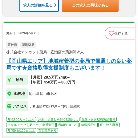
求人の詳細を見る
この求人に興味がある
更新日：2026年5月26日
保存する
正社員
調剤薬局
株式会社マスカット薬局 庭瀬店の薬剤師求人
【岡山県エリア】地域密着型の薬局で風通しの良い薬
局です★資格取得支援制度もございます！
【月収】28.5万円24歳～
給与
【年収】450万円～800万円
勤務地
岡山県 岡山市北区
アクセス
ＪＲ山陽本線(神戸－門司) 庭瀬駅
年収800万円以上可
原則、引越しを伴う転勤なし
産休・育休取得実績有り
スキルアップ
駅チカ
車通勤可
店舗数10～29
積極採用中
夏～秋入職可
年間休日120日以上
在宅業務あり