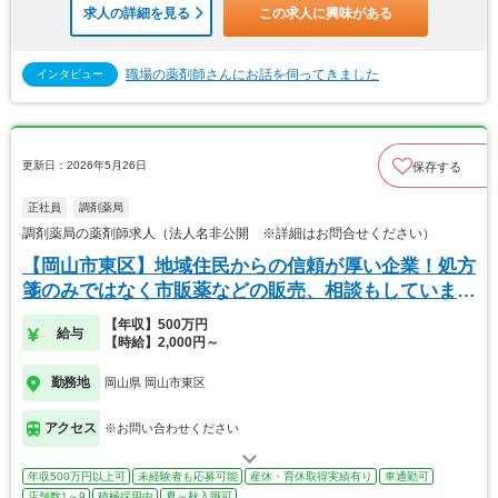
求人の詳細を見る
この求人に興味がある
職場の薬剤師さんにお話を伺ってきました
インタビュー
更新日：2026年5月26日
保存する
正社員
調剤薬局
調剤薬局の薬剤師求人（法人名非公開 ※詳細はお問合せください）
【岡山市東区】地域住民からの信頼が厚い企業！処方
箋のみではなく市販薬などの販売、相談もしていま
す！
【年収】500万円
給与
【時給】2,000円～
勤務地
岡山県 岡山市東区
アクセス
※お問い合わせください
年収500万円以上可
未経験者も応募可能
産休・育休取得実績有り
車通勤可
店舗数1～9
積極採用中
夏～秋入職可