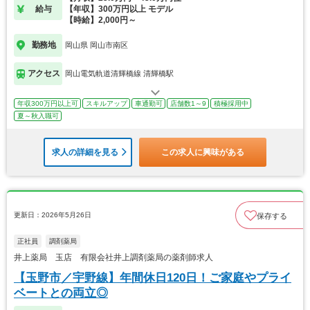
給与
【年収】300万円以上 モデル
【時給】2,000円～
勤務地
岡山県 岡山市南区
アクセス
岡山電気軌道清輝橋線 清輝橋駅
年収300万円以上可
スキルアップ
車通勤可
店舗数1～9
積極採用中
夏～秋入職可
求人の詳細を見る
この求人に興味がある
更新日：2026年5月26日
保存する
正社員
調剤薬局
井上薬局 玉店 有限会社井上調剤薬局の薬剤師求人
【玉野市／宇野線】年間休日120日！ご家庭やプライ
ベートとの両立◎