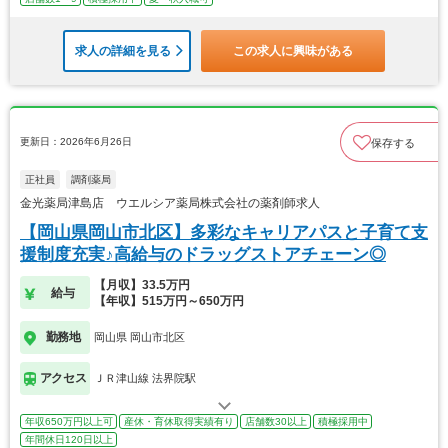
求人の詳細を見る
この求人に興味がある
更新日：2026年6月26日
保存する
正社員
調剤薬局
金光薬局津島店 ウエルシア薬局株式会社の薬剤師求人
【岡山県岡山市北区】多彩なキャリアパスと子育て支
援制度充実♪高給与のドラッグストアチェーン◎
【月収】33.5万円
給与
【年収】515万円～650万円
勤務地
岡山県 岡山市北区
アクセス
ＪＲ津山線 法界院駅
年収650万円以上可
産休・育休取得実績有り
店舗数30以上
積極採用中
年間休日120日以上