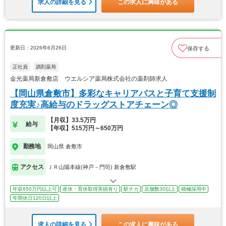
求人の詳細を見る
この求人に興味がある
更新日：2026年6月26日
保存する
正社員
調剤薬局
金光薬局新倉敷店 ウエルシア薬局株式会社の薬剤師求人
【岡山県倉敷市】多彩なキャリアパスと子育て支援制
度充実♪高給与のドラッグストアチェーン◎
【月収】33.5万円
給与
【年収】515万円～650万円
勤務地
岡山県 倉敷市
アクセス
ＪＲ山陽本線(神戸－門司) 新倉敷駅
年収650万円以上可
産休・育休取得実績有り
駅チカ
店舗数30以上
積極採用中
年間休日120日以上
求人の詳細を見る
この求人に興味がある