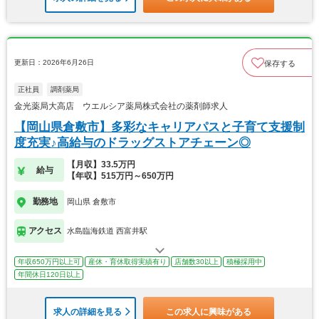
更新日：2026年6月26日
保存する
正社員
調剤薬局
金光薬局大高店 ウエルシア薬局株式会社の薬剤師求人
【岡山県倉敷市】多彩なキャリアパスと子育て支援制
度充実♪高給与のドラッグストアチェーン◎
【月収】33.5万円
給与
【年収】515万円～650万円
勤務地
岡山県 倉敷市
アクセス
水島臨海鉄道 西富井駅
年収650万円以上可
産休・育休取得実績有り
店舗数30以上
積極採用中
年間休日120日以上
求人の詳細を見る
この求人に興味がある