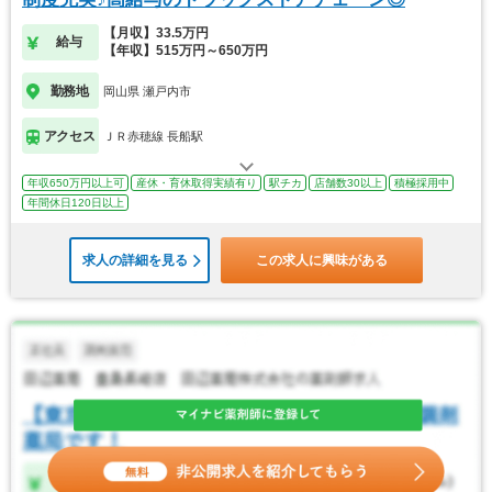
【月収】33.5万円
給与
【年収】515万円～650万円
勤務地
岡山県 瀬戸内市
アクセス
ＪＲ赤穂線 長船駅
年収650万円以上可
産休・育休取得実績有り
駅チカ
店舗数30以上
積極採用中
年間休日120日以上
求人の詳細を見る
この求人に興味がある