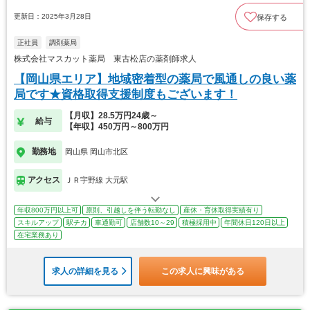
更新日：2025年3月28日
保存する
正社員
調剤薬局
株式会社マスカット薬局 東古松店の薬剤師求人
【岡山県エリア】地域密着型の薬局で風通しの良い薬
局です★資格取得支援制度もございます！
【月収】28.5万円24歳～
給与
【年収】450万円～800万円
勤務地
岡山県 岡山市北区
アクセス
ＪＲ宇野線 大元駅
年収800万円以上可
原則、引越しを伴う転勤なし
産休・育休取得実績有り
スキルアップ
駅チカ
車通勤可
店舗数10～29
積極採用中
年間休日120日以上
在宅業務あり
求人の詳細を見る
この求人に興味がある