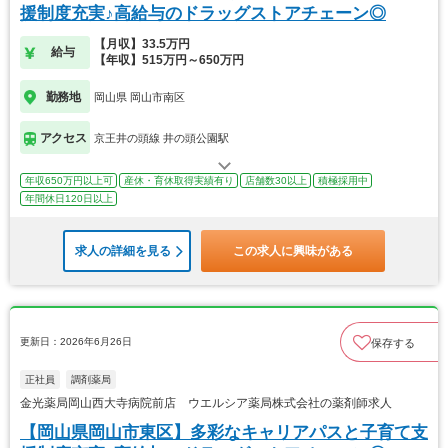
援制度充実♪高給与のドラッグストアチェーン◎
【月収】33.5万円
給与
【年収】515万円～650万円
勤務地
岡山県 岡山市南区
アクセス
京王井の頭線 井の頭公園駅
年収650万円以上可
産休・育休取得実績有り
店舗数30以上
積極採用中
年間休日120日以上
求人の詳細を見る
この求人に興味がある
更新日：2026年6月26日
保存する
正社員
調剤薬局
金光薬局岡山西大寺病院前店 ウエルシア薬局株式会社の薬剤師求人
【岡山県岡山市東区】多彩なキャリアパスと子育て支