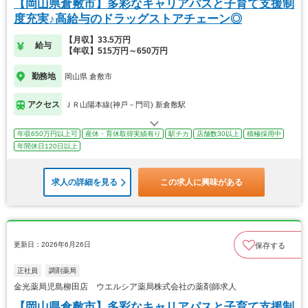
【岡山県倉敷市】多彩なキャリアパスと子育て支援制
度充実♪高給与のドラッグストアチェーン◎
【月収】33.5万円
給与
【年収】515万円～650万円
勤務地
岡山県 倉敷市
アクセス
ＪＲ山陽本線(神戸－門司) 新倉敷駅
年収650万円以上可
産休・育休取得実績有り
駅チカ
店舗数30以上
積極採用中
年間休日120日以上
求人の詳細を見る
この求人に興味がある
更新日：2026年6月26日
保存する
正社員
調剤薬局
金光薬局児島柳田店 ウエルシア薬局株式会社の薬剤師求人
【岡山県倉敷市】多彩なキャリアパスと子育て支援制