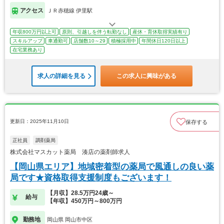
アクセス
ＪＲ赤穂線 伊里駅
年収800万円以上可
原則、引越しを伴う転勤なし
産休・育休取得実績有り
スキルアップ
車通勤可
店舗数10～29
積極採用中
年間休日120日以上
在宅業務あり
求人の詳細を見る
この求人に興味がある
更新日：2025年11月10日
保存する
正社員
調剤薬局
株式会社マスカット薬局 湊店の薬剤師求人
【岡山県エリア】地域密着型の薬局で風通しの良い薬
局です★資格取得支援制度もございます！
【月収】28.5万円24歳～
給与
【年収】450万円～800万円
勤務地
岡山県 岡山市中区