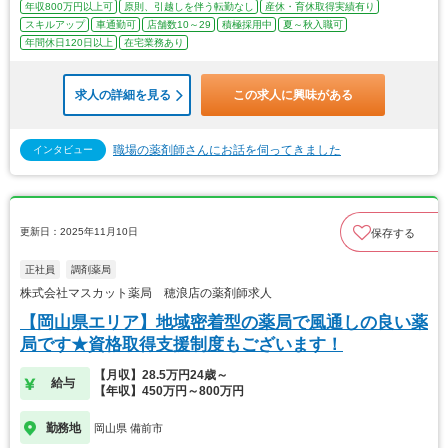
年収800万円以上可
原則、引越しを伴う転勤なし
産休・育休取得実績有り
スキルアップ
車通勤可
店舗数10～29
積極採用中
夏～秋入職可
年間休日120日以上
在宅業務あり
求人の詳細を見る
この求人に興味がある
職場の薬剤師さんにお話を伺ってきました
インタビュー
更新日：2025年11月10日
保存する
正社員
調剤薬局
株式会社マスカット薬局 穂浪店の薬剤師求人
【岡山県エリア】地域密着型の薬局で風通しの良い薬
局です★資格取得支援制度もございます！
【月収】28.5万円24歳～
給与
【年収】450万円～800万円
勤務地
岡山県 備前市