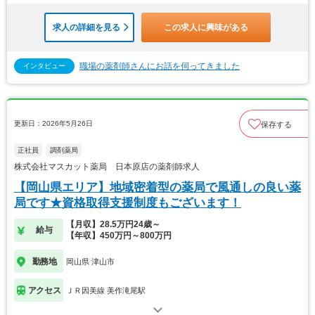
求人の詳細を見る
この求人に興味がある
職場の薬剤師さんにお話を伺ってきました
インタビュー
更新日：2026年5月26日
保存する
正社員
調剤薬局
株式会社マスカット薬局 日本原店の薬剤師求人
【岡山県エリア】地域密着型の薬局で風通しの良い薬
局です★資格取得支援制度もございます！
【月収】28.5万円24歳～
給与
【年収】450万円～800万円
勤務地
岡山県 津山市
アクセス
ＪＲ因美線 美作滝尾駅