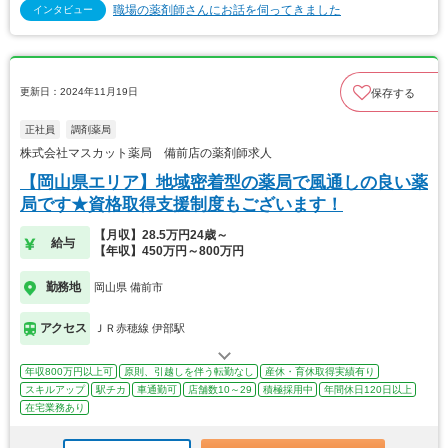
職場の薬剤師さんにお話を伺ってきました
インタビュー
更新日：2024年11月19日
保存する
正社員
調剤薬局
株式会社マスカット薬局 備前店の薬剤師求人
【岡山県エリア】地域密着型の薬局で風通しの良い薬
局です★資格取得支援制度もございます！
【月収】28.5万円24歳～
給与
【年収】450万円～800万円
勤務地
岡山県 備前市
アクセス
ＪＲ赤穂線 伊部駅
年収800万円以上可
原則、引越しを伴う転勤なし
産休・育休取得実績有り
スキルアップ
駅チカ
車通勤可
店舗数10～29
積極採用中
年間休日120日以上
在宅業務あり