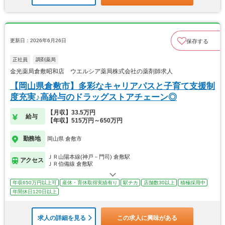
更新日：2026年6月26日
保存する
正社員
調剤薬局
金光薬局倉敷昭和店 ウエルシア薬局株式会社の薬剤師求人
【岡山県倉敷市】多彩なキャリアパスと子育て支援制
度充実♪高給与のドラッグストアチェーン◎
【月収】33.5万円
給与
【年収】515万円～650万円
勤務地
岡山県 倉敷市
ＪＲ山陽本線(神戸－門司) 倉敷駅
アクセス
ＪＲ伯備線 倉敷駅
年収650万円以上可
産休・育休取得実績有り
駅チカ
店舗数30以上
積極採用中
年間休日120日以上
求人の詳細を見る
この求人に興味がある