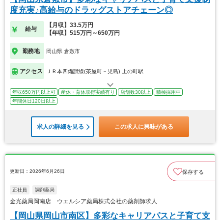
度充実♪高給与のドラッグストアチェーン◎
【月収】33.5万円
給与
【年収】515万円～650万円
勤務地
岡山県 倉敷市
アクセス
ＪＲ本四備讃線(茶屋町－児島) 上の町駅
年収650万円以上可
産休・育休取得実績有り
店舗数30以上
積極採用中
年間休日120日以上
求人の詳細を見る
この求人に興味がある
更新日：2026年6月26日
保存する
正社員
調剤薬局
金光薬局岡南店 ウエルシア薬局株式会社の薬剤師求人
【岡山県岡山市南区】多彩なキャリアパスと子育て支