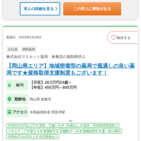
求人の詳細を見る
この求人に興味がある
更新日：2026年5月26日
保存する
正社員
調剤薬局
株式会社マスカット薬局 倉敷店の薬剤師求人
【岡山県エリア】地域密着型の薬局で風通しの良い薬
局です★資格取得支援制度もございます！
【月収】28.5万円24歳～
給与
【年収】450万円～800万円
勤務地
岡山県 倉敷市
アクセス
水島臨海鉄道 西富井駅
年収800万円以上可
原則、引越しを伴う転勤なし
産休・育休取得実績有り
スキルアップ
駅チカ
車通勤可
店舗数10～29
積極採用中
夏～秋入職可
年間休日120日以上
在宅業務あり