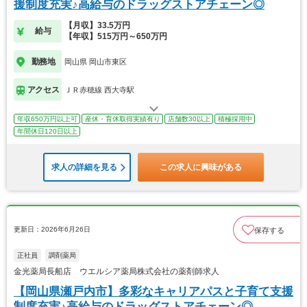
援制度充実♪高給与のドラッグストアチェーン◎
【月収】33.5万円
給与
【年収】515万円～650万円
勤務地
岡山県 岡山市東区
アクセス
ＪＲ赤穂線 西大寺駅
年収650万円以上可
産休・育休取得実績有り
店舗数30以上
積極採用中
年間休日120日以上
求人の詳細を見る
この求人に興味がある
更新日：2026年6月26日
保存する
正社員
調剤薬局
金光薬局長船店 ウエルシア薬局株式会社の薬剤師求人
【岡山県瀬戸内市】多彩なキャリアパスと子育て支援
制度充実♪高給与のドラッグストアチェーン◎