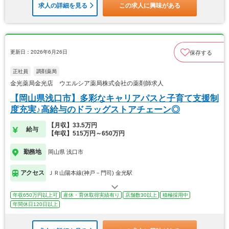
求人の詳細を見る
この求人に興味がある
更新日：2026年6月26日
保存する
正社員
調剤薬局
金光薬局金光店 ウエルシア薬局株式会社の薬剤師求人
【岡山県浅口市】多彩なキャリアパスと子育て支援制
度充実♪高給与のドラッグストアチェーン◎
【月収】33.5万円
給与
【年収】515万円～650万円
勤務地
岡山県 浅口市
アクセス
ＪＲ山陽本線(神戸－門司) 金光駅
年収650万円以上可
産休・育休取得実績有り
店舗数30以上
積極採用中
年間休日120日以上