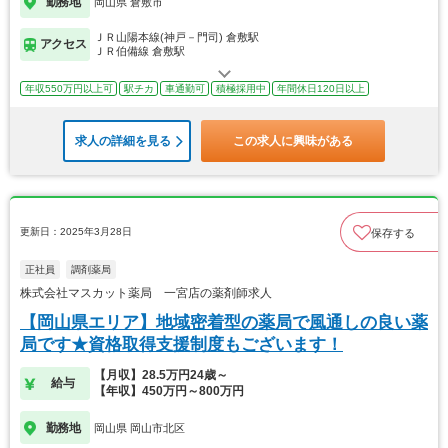
勤務地
岡山県 倉敷市
ＪＲ山陽本線(神戸－門司) 倉敷駅
アクセス
ＪＲ伯備線 倉敷駅
年収550万円以上可
駅チカ
車通勤可
積極採用中
年間休日120日以上
求人の詳細を見る
この求人に興味がある
更新日：2025年3月28日
保存する
正社員
調剤薬局
株式会社マスカット薬局 一宮店の薬剤師求人
【岡山県エリア】地域密着型の薬局で風通しの良い薬
局です★資格取得支援制度もございます！
【月収】28.5万円24歳～
給与
【年収】450万円～800万円
勤務地
岡山県 岡山市北区