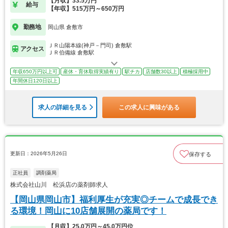
【月収】33.5万円
給与
【年収】515万円～650万円
勤務地
岡山県 倉敷市
ＪＲ山陽本線(神戸－門司) 倉敷駅
アクセス
ＪＲ伯備線 倉敷駅
年収650万円以上可
産休・育休取得実績有り
駅チカ
店舗数30以上
積極採用中
年間休日120日以上
求人の詳細を見る
この求人に興味がある
更新日：2026年5月26日
保存する
正社員
調剤薬局
株式会社山川 松浜店の薬剤師求人
【岡山県岡山市】福利厚生が充実◎チームで成長でき
る環境！岡山に10店舗展開の薬局です！
【月収】25.0万円～45.0万円位