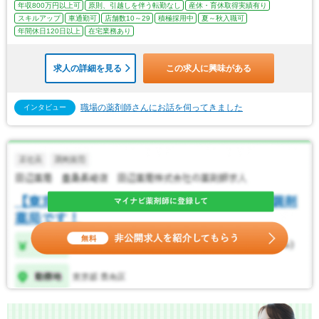
年収800万円以上可
原則、引越しを伴う転勤なし
産休・育休取得実績有り
スキルアップ
車通勤可
店舗数10～29
積極採用中
夏～秋入職可
年間休日120日以上
在宅業務あり
求人の詳細を見る
この求人に興味がある
職場の薬剤師さんにお話を伺ってきました
インタビュー