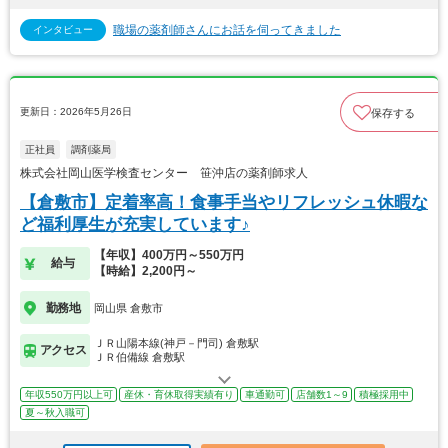
職場の薬剤師さんにお話を伺ってきました
インタビュー
更新日：2026年5月26日
保存する
正社員
調剤薬局
株式会社岡山医学検査センター 笹沖店の薬剤師求人
【倉敷市】定着率高！食事手当やリフレッシュ休暇な
ど福利厚生が充実しています♪
【年収】400万円～550万円
給与
【時給】2,200円～
勤務地
岡山県 倉敷市
ＪＲ山陽本線(神戸－門司) 倉敷駅
アクセス
ＪＲ伯備線 倉敷駅
年収550万円以上可
産休・育休取得実績有り
車通勤可
店舗数1～9
積極採用中
夏～秋入職可