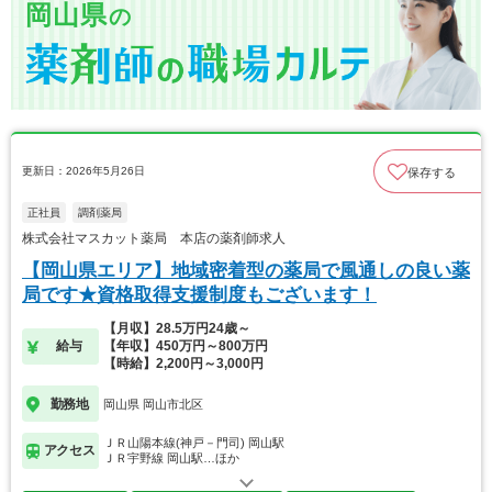
岡山県
の
更新日：2026年5月26日
保存する
正社員
調剤薬局
株式会社マスカット薬局 本店の薬剤師求人
【岡山県エリア】地域密着型の薬局で風通しの良い薬
局です★資格取得支援制度もございます！
【月収】28.5万円24歳～
給与
【年収】450万円～800万円
【時給】2,200円～3,000円
勤務地
岡山県 岡山市北区
ＪＲ山陽本線(神戸－門司) 岡山駅
アクセス
ＪＲ宇野線 岡山駅…ほか