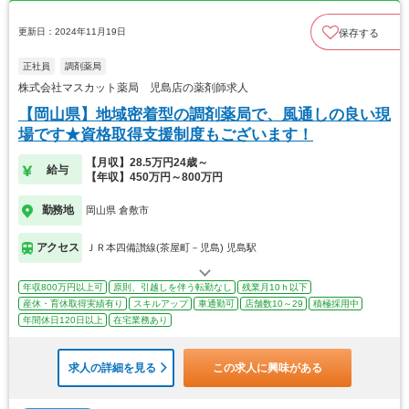
更新日：2024年11月19日
保存する
正社員
調剤薬局
株式会社マスカット薬局 児島店の薬剤師求人
【岡山県】地域密着型の調剤薬局で、風通しの良い現
場です★資格取得支援制度もございます！
【月収】28.5万円24歳～
給与
【年収】450万円～800万円
勤務地
岡山県 倉敷市
アクセス
ＪＲ本四備讃線(茶屋町－児島) 児島駅
年収800万円以上可
原則、引越しを伴う転勤なし
残業月10ｈ以下
産休・育休取得実績有り
スキルアップ
車通勤可
店舗数10～29
積極採用中
年間休日120日以上
在宅業務あり
求人の詳細を見る
この求人に興味がある