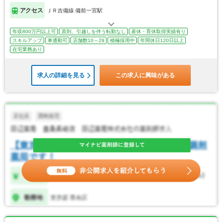
アクセス
ＪＲ吉備線 備前一宮駅
年収800万円以上可
原則、引越しを伴う転勤なし
産休・育休取得実績有り
スキルアップ
車通勤可
店舗数10～29
積極採用中
年間休日120日以上
在宅業務あり
求人の詳細を見る
この求人に興味がある