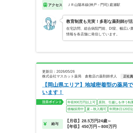
ＪＲ山陽本線(神戸－門司) 庭瀬駅
アクセス
教育制度も充実！多彩な薬剤師が活
在宅訪問、総合病院門前、DI室、幅広い
情報を各店舗に発信しています。
更新日：2026/05/26
株式会社マスカット薬局 倉敷店の薬剤師求人
正社員
【岡山県エリア】地域密着型の薬局で
います！
注目ポイント
年収800万円以上可
原則、引越しを伴う転
積極採用中
夏～秋入職可
年間休日120日
【月収】28.5万円24歳～
給与
【年収】450万円～800万円