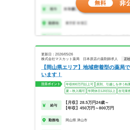
更新日：2026/05/26
株式会社マスカット薬局 日本原店の薬剤師求人
正
【岡山県エリア】地域密着型の薬局で
います！
注目ポイント
年収800万円以上可
原則、引越しを伴う転
夏～秋入職可
年間休日120日以上
在宅業
【月収】28.5万円24歳～
給与
【年収】450万円～800万円
岡山県 津山市
勤務地