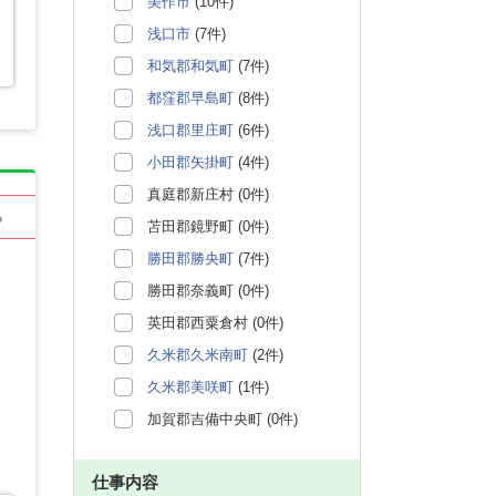
美作市
(10件)
浅口市
(7件)
和気郡和気町
(7件)
都窪郡早島町
(8件)
浅口郡里庄町
(6件)
小田郡矢掛町
(4件)
真庭郡新庄村 (0件)
る
苫田郡鏡野町 (0件)
勝田郡勝央町
(7件)
勝田郡奈義町 (0件)
英田郡西粟倉村 (0件)
久米郡久米南町
(2件)
久米郡美咲町
(1件)
加賀郡吉備中央町 (0件)
仕事内容