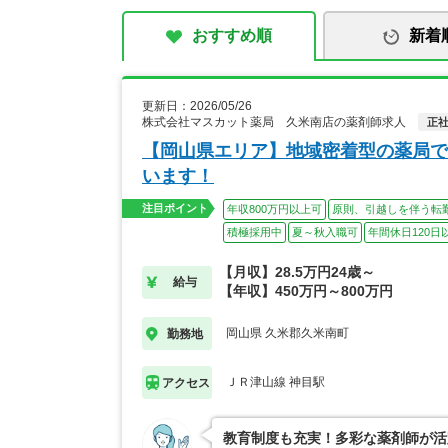
おすすめ順
新着
更新日：2026/05/26
株式会社マスカット薬局 久米南店の薬剤師求人
正
【岡山県エリア】地域密着型の薬局で
います！
注目ポイント
年収800万円以上可
原則、引越しを伴う転
積極採用中
夏～秋入職可
年間休日120日
【月収】28.5万円24歳～
給与
【年収】450万円～800万円
岡山県 久米郡久米南町
勤務地
ＪＲ津山線 神目駅
アクセス
教育制度も充実！多彩な薬剤師が活