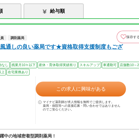
順
給与順
保存す
社員
調剤薬局
風通しの良い薬局です★資格取得支援制度もござ
勤なし
残業月10ｈ以下
産休・育休取得実績有り
スキルアップ
車通勤可
店舗数10～2
以上
在宅業務あり
この求人に興味がある
マイナビ薬剤師が求人情報を無料でご提供します。
薬局・病院等への直接応募・問い合わせではありません
のでご安心ください。
躍中の地域密着型調剤薬局！