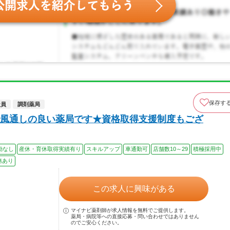
保存す
社員
調剤薬局
風通しの良い薬局です★資格取得支援制度もござ
勤なし
産休・育休取得実績有り
スキルアップ
車通勤可
店舗数10～29
積極採用中
務あり
この求人に興味がある
マイナビ薬剤師が求人情報を無料でご提供します。
薬局・病院等への直接応募・問い合わせではありません
のでご安心ください。