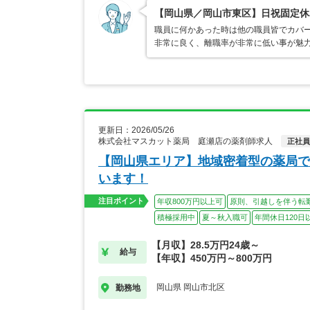
【岡山県／岡山市東区】日祝固定休
職員に何かあった時は他の職員皆でカバ
非常に良く、離職率が非常に低い事が魅
更新日：2026/05/26
株式会社マスカット薬局 庭瀬店の薬剤師求人
正社員
【岡山県エリア】地域密着型の薬局で
います！
注目ポイント
年収800万円以上可
原則、引越しを伴う転
積極採用中
夏～秋入職可
年間休日120日
【月収】28.5万円24歳～
給与
【年収】450万円～800万円
岡山県 岡山市北区
勤務地