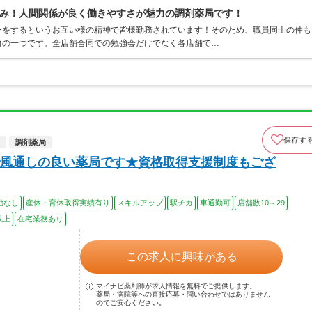
み！人間関係が良く働きやすさが魅力の調剤薬局です！
ーをするというお互い様の精神で皆様勤務されています！そのため、職員同士の仲も
力の一つです。全店舗合同での勉強会だけでなく各店舗で…
保存す
調剤薬局
風通しの良い薬局です★資格取得支援制度もござ
勤なし
産休・育休取得実績有り
スキルアップ
駅チカ
車通勤可
店舗数10～29
以上
在宅業務あり
この求人に興味がある
マイナビ薬剤師が求人情報を無料でご提供します。
薬局・病院等への直接応募・問い合わせではありません
のでご安心ください。