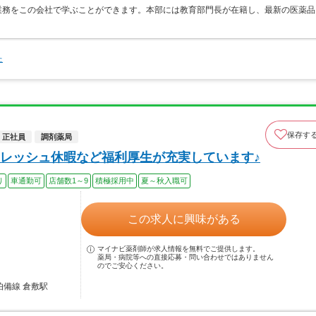
業務をこの会社で学ぶことができます。本部には教育部門長が在籍し、最新の医薬品
た
保存す
正社員
調剤薬局
レッシュ休暇など福利厚生が充実しています♪
り
車通勤可
店舗数1～9
積極採用中
夏～秋入職可
この求人に興味がある
マイナビ薬剤師が求人情報を無料でご提供します。
薬局・病院等への直接応募・問い合わせではありません
のでご安心ください。
伯備線 倉敷駅