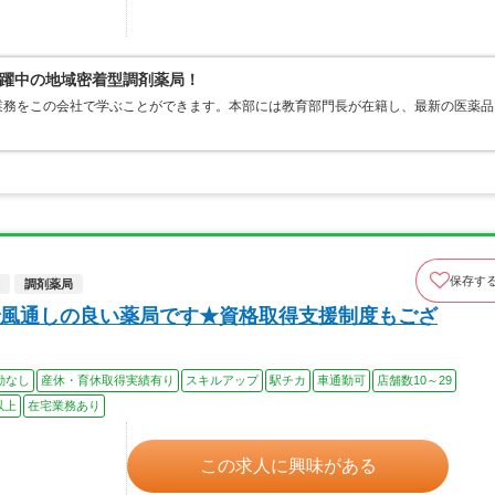
躍中の地域密着型調剤薬局！
業務をこの会社で学ぶことができます。本部には教育部門長が在籍し、最新の医薬品
保存す
調剤薬局
風通しの良い薬局です★資格取得支援制度もござ
勤なし
産休・育休取得実績有り
スキルアップ
駅チカ
車通勤可
店舗数10～29
以上
在宅業務あり
この求人に興味がある