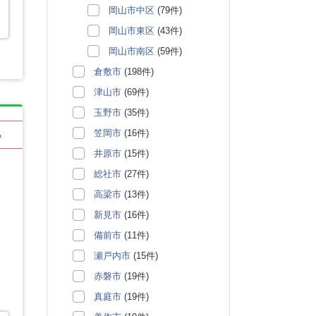
岡山市中区
(79件)
岡山市東区
(43件)
岡山市南区
(59件)
倉敷市
(198件)
津山市
(69件)
玉野市
(35件)
笠岡市
(16件)
る
井原市
(15件)
総社市
(27件)
高梁市
(13件)
新見市
(16件)
備前市
(11件)
瀬戸内市
(15件)
赤磐市
(19件)
真庭市
(19件)