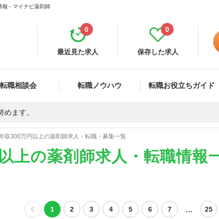
報 - マイナビ薬剤師
0
0
最近見た求人
保存した求人
転職相談会
転職ノウハウ
転職お役立ちガイド
努めます。
年収300万円以上の薬剤師求人・転職・募集一覧
円以上の薬剤師求人・転職情報
…
1
2
3
4
5
6
7
25