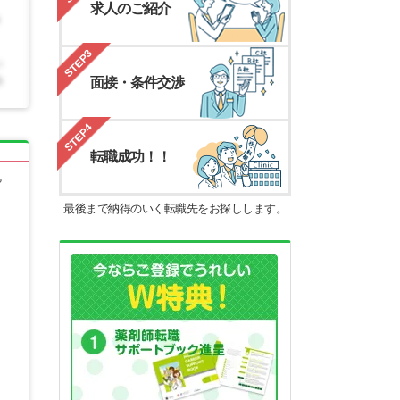
求人のご紹介
STEP3
面接・条件交渉
STEP4
転職成功！！
る
最後まで納得のいく転職先をお探しします。