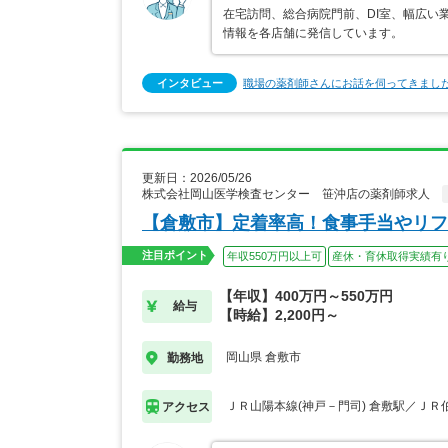
在宅訪問、総合病院門前、DI室、幅広い
情報を各店舗に発信しています。
インタビュー
職場の薬剤師さんにお話を伺ってきまし
更新日：2026/05/26
株式会社岡山医学検査センター 笹沖店の薬剤師求人
【倉敷市】定着率高！食事手当やリフ
注目ポイント
年収550万円以上可
産休・育休取得実績有
【年収】400万円～550万円
給与
【時給】2,200円～
岡山県 倉敷市
勤務地
ＪＲ山陽本線(神戸－門司) 倉敷駅／ＪＲ
アクセス