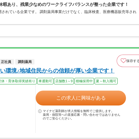
ュ休暇あり、残業少なめのワークライフバランスが整った企業です！
開されている企業です。 調剤薬局事業だけでなく、臨床検査、医療機器販売等され
保存す
正社員
調剤薬局
い環境♪地域住民からの信頼が厚い企業です！
産休・育休取得実績有り
車通勤可
店舗数1～9
積極採用中
夏～秋入職可
この求人に興味がある
マイナビ薬剤師が求人情報を無料でご提供します。
薬局・病院等への直接応募・問い合わせではありません
のでご安心ください。