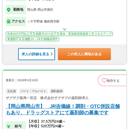
勤務地
岡山県 岡山市南区
アクセス
ＪＲ宇野線 備前西市駅
年収400万円以上可
残業月10ｈ以下
産休・育休取得実績有り
スキルアップ
車通勤可
店舗数10～29
積極採用中
求人の詳細を見る
この求人に興味がある
更新日：2026年3月16日
保存する
正社員
パート・アルバイト
調剤薬局
ザグザグ薬局一宮店 株式会社ザグザグの薬剤師求人
【岡山県岡山市】 JR吉備線！調剤・OTC併設店舗
もあり、ドラッグストアにて薬剤師の募集です
【月収】37.5万円24歳～
給与
【年収】520万円24歳～