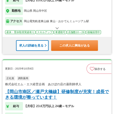
給与
【月収】23.0万円以上 24歳～モデル
勤務地
岡山県 岡山市中区
アクセス
岡山電気軌道東山線 東山・おかでんミュージアム駅
産休・育休取得実績有り
スキルアップ
車通勤可
店舗数10～29
積極採用中
求人の詳細を見る
この求人に興味がある
更新日：2025年10月8日
保存する
正社員
調剤薬局
株式会社エム・エス経営企画 あけぼの店の薬剤師求人
【岡山市南区／瀬戸大橋線】研修制度が充実！成長で
きる環境が整っています！
給与
【月収】23.0万円以上 24歳～モデル