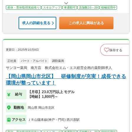
産休・育休取得実績有り
スキルアップ
車通勤可
店舗数10～29
積極採用中
求人の詳細を見る
この求人に興味がある
更新日：2025年10月8日
保存する
正社員
パート・アルバイト
調剤薬局
サンヨー薬局 南方店 株式会社エム・エス経営企画の薬剤師求人
【岡山県岡山市北区】 研修制度が充実！成長できる
環境が整っています！
【月収】23.0万円以上 モデル
給与
【時給】1,800円～
勤務地
岡山県 岡山市北区
アクセス
ＪＲ山陽本線(神戸－門司) 西川原駅