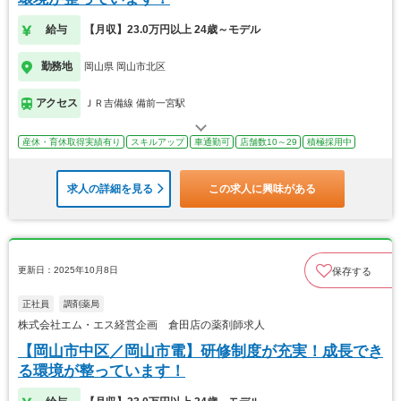
給与
【月収】23.0万円以上 24歳～モデル
勤務地
岡山県 岡山市北区
アクセス
ＪＲ吉備線 備前一宮駅
産休・育休取得実績有り
スキルアップ
車通勤可
店舗数10～29
積極採用中
求人の詳細を見る
この求人に興味がある
更新日：2025年10月8日
保存する
正社員
調剤薬局
株式会社エム・エス経営企画 倉田店の薬剤師求人
【岡山市中区／岡山市電】研修制度が充実！成長でき
る環境が整っています！