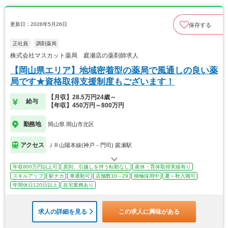
更新日：2026年5月26日
保存する
正社員
調剤薬局
株式会社マスカット薬局 庭瀬店の薬剤師求人
【岡山県エリア】地域密着型の薬局で風通しの良い薬
局です★資格取得支援制度もございます！
【月収】28.5万円24歳～
給与
【年収】450万円～800万円
勤務地
岡山県 岡山市北区
アクセス
ＪＲ山陽本線(神戸－門司) 庭瀬駅
年収800万円以上可
原則、引越しを伴う転勤なし
産休・育休取得実績有り
スキルアップ
駅チカ
車通勤可
店舗数10～29
積極採用中
夏～秋入職可
年間休日120日以上
在宅業務あり
求人の詳細を見る
この求人に興味がある