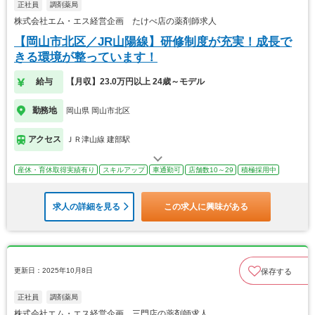
正社員
調剤薬局
株式会社エム・エス経営企画 たけべ店の薬剤師求人
【岡山市北区／JR山陽線】研修制度が充実！成長で
きる環境が整っています！
給与
【月収】23.0万円以上 24歳～モデル
勤務地
岡山県 岡山市北区
アクセス
ＪＲ津山線 建部駅
産休・育休取得実績有り
スキルアップ
車通勤可
店舗数10～29
積極採用中
求人の詳細を見る
この求人に興味がある
更新日：2025年10月8日
保存する
正社員
調剤薬局
株式会社エム・エス経営企画 三門店の薬剤師求人