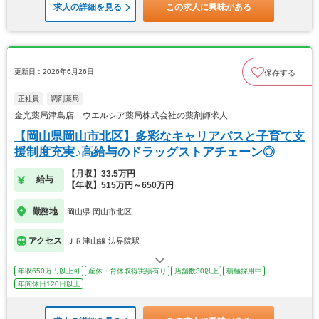
求人の詳細を見る
この求人に興味がある
更新日：2026年6月26日
保存する
正社員
調剤薬局
金光薬局津島店 ウエルシア薬局株式会社の薬剤師求人
【岡山県岡山市北区】多彩なキャリアパスと子育て支
援制度充実♪高給与のドラッグストアチェーン◎
【月収】33.5万円
給与
【年収】515万円～650万円
勤務地
岡山県 岡山市北区
アクセス
ＪＲ津山線 法界院駅
年収650万円以上可
産休・育休取得実績有り
店舗数30以上
積極採用中
年間休日120日以上