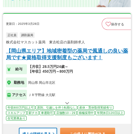
更新日：2025年3月28日
保存する
正社員
調剤薬局
株式会社マスカット薬局 東古松店の薬剤師求人
【岡山県エリア】地域密着型の薬局で風通しの良い薬
局です★資格取得支援制度もございます！
【月収】28.5万円24歳～
給与
【年収】450万円～800万円
勤務地
岡山県 岡山市北区
アクセス
ＪＲ宇野線 大元駅
年収800万円以上可
原則、引越しを伴う転勤なし
産休・育休取得実績有り
スキルアップ
駅チカ
車通勤可
店舗数10～29
積極採用中
年間休日120日以上
在宅業務あり