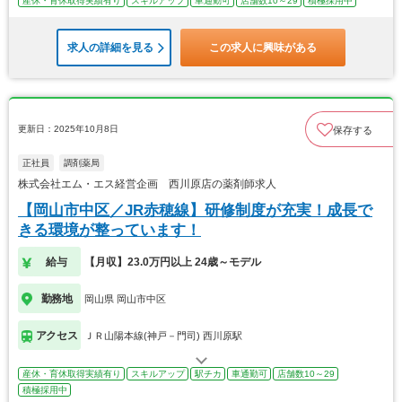
産休・育休取得実績有り
スキルアップ
車通勤可
店舗数10～29
積極採用中
求人の詳細を見る
この求人に興味がある
更新日：2025年10月8日
保存する
正社員
調剤薬局
株式会社エム・エス経営企画 西川原店の薬剤師求人
【岡山市中区／JR赤穂線】研修制度が充実！成長で
きる環境が整っています！
給与
【月収】23.0万円以上 24歳～モデル
勤務地
岡山県 岡山市中区
アクセス
ＪＲ山陽本線(神戸－門司) 西川原駅
産休・育休取得実績有り
スキルアップ
駅チカ
車通勤可
店舗数10～29
積極採用中