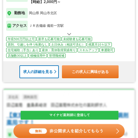
【時給】2,000円～
勤務地
岡山県 岡山市北区
アクセス
ＪＲ吉備線 備前一宮駅
年収500万円以上可
新卒も応募可能
未経験者も応募可能
原則、引越しを伴う転勤なし
土日休み（相談可含む）
残業月10ｈ以下
住宅補助（手当）あり
産休・育休取得実績有り
スキルアップ
車通勤可
店舗数30以上
積極採用中
管理職候補
求人の詳細を見る
この求人に興味がある