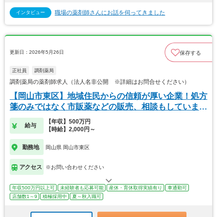
職場の薬剤師さんにお話を伺ってきました
インタビュー
更新日：2026年5月26日
保存する
正社員
調剤薬局
調剤薬局の薬剤師求人（法人名非公開 ※詳細はお問合せください）
【岡山市東区】地域住民からの信頼が厚い企業！処方
箋のみではなく市販薬などの販売、相談もしていま
す！
【年収】500万円
給与
【時給】2,000円～
勤務地
岡山県 岡山市東区
アクセス
※お問い合わせください
年収500万円以上可
未経験者も応募可能
産休・育休取得実績有り
車通勤可
店舗数1～9
積極採用中
夏～秋入職可