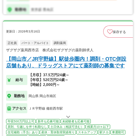
更新日：2026年3月16日
保存する
正社員
パート・アルバイト
調剤薬局
ザグザグ薬局西市店 株式会社ザグザグの薬剤師求人
【岡山市／JR宇野線】駅徒歩圏内！調剤・OTC併設
店舗もあり、ドラッグストアにて薬剤師の募集です
【月収】37.5万円24歳～
給与
【年収】520万円24歳～
【時給】2,000円～
勤務地
岡山県 岡山市南区
アクセス
ＪＲ宇野線 備前西市駅
年収500万円以上可
新卒も応募可能
未経験者も応募可能
原則、引越しを伴う転勤なし
土日休み（相談可含む）
残業月10ｈ以下
住宅補助（手当）あり
産休・育休取得実績有り
スキルアップ
駅チカ
車通勤可