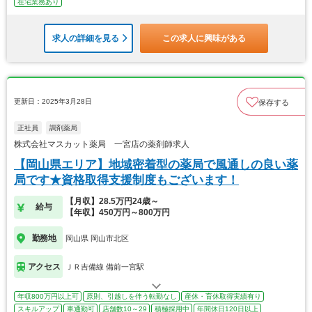
在宅業務あり
求人の詳細を見る
この求人に興味がある
更新日：2025年3月28日
保存する
正社員
調剤薬局
株式会社マスカット薬局 一宮店の薬剤師求人
【岡山県エリア】地域密着型の薬局で風通しの良い薬
局です★資格取得支援制度もございます！
【月収】28.5万円24歳～
給与
【年収】450万円～800万円
勤務地
岡山県 岡山市北区
アクセス
ＪＲ吉備線 備前一宮駅
年収800万円以上可
原則、引越しを伴う転勤なし
産休・育休取得実績有り
スキルアップ
車通勤可
店舗数10～29
積極採用中
年間休日120日以上