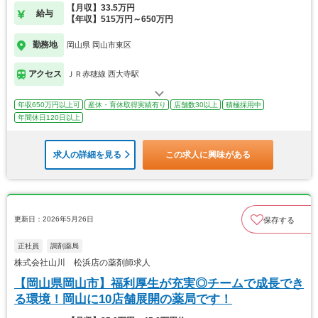
【月収】33.5万円
給与
【年収】515万円～650万円
勤務地
岡山県 岡山市東区
アクセス
ＪＲ赤穂線 西大寺駅
年収650万円以上可
産休・育休取得実績有り
店舗数30以上
積極採用中
年間休日120日以上
求人の詳細を見る
この求人に興味がある
更新日：2026年5月26日
保存する
正社員
調剤薬局
株式会社山川 松浜店の薬剤師求人
【岡山県岡山市】福利厚生が充実◎チームで成長でき
る環境！岡山に10店舗展開の薬局です！