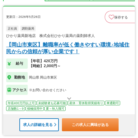
更新日：2026年5月26日
保存する
正社員
調剤薬局
ひかり薬局新地店 株式会社ひかり薬局の薬剤師求人
【岡山市東区】離職率が低く働きやすい環境♪地域住
民からの信頼が厚い企業です！
【年収】420万円
給与
【時給】2,000円～
勤務地
岡山県 岡山市東区
アクセス
※お問い合わせください
年収400万円以上可
未経験者も応募可能
産休・育休取得実績有り
車通勤可
店舗数1～9
積極採用中
夏～秋入職可
求人の詳細を見る
この求人に興味がある