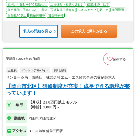
原則、引越しを伴う転勤なし
土日休み（相談可含む）
残業月10ｈ以下
住宅補助（手当）あり
産休・育休取得実績有り
スキルアップ
駅チカ
車通勤可
店舗数30以上
積極採用中
管理職候補
求人の詳細を見る
この求人に興味がある
更新日：2025年10月8日
保存する
正社員
パート・アルバイト
調剤薬局
サンヨー薬局 西崎店 株式会社エム・エス経営企画の薬剤師求人
【岡山市北区】研修制度が充実！成長できる環境が整
っています！
【月収】23.0万円以上 モデル
給与
【時給】1,800円～
勤務地
岡山県 岡山市北区
アクセス
ＪＲ吉備線 備前三門駅