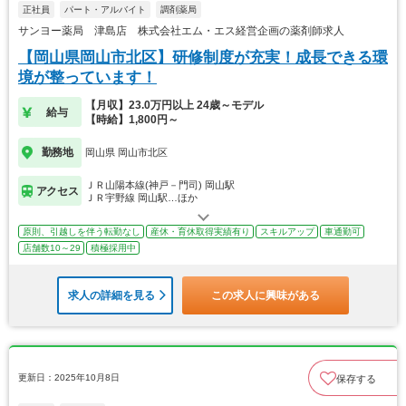
正社員
パート・アルバイト
調剤薬局
サンヨー薬局 津島店 株式会社エム・エス経営企画の薬剤師求人
【岡山県岡山市北区】研修制度が充実！成長できる環
境が整っています！
【月収】23.0万円以上 24歳～モデル
給与
【時給】1,800円～
勤務地
岡山県 岡山市北区
ＪＲ山陽本線(神戸－門司) 岡山駅
アクセス
ＪＲ宇野線 岡山駅…ほか
原則、引越しを伴う転勤なし
産休・育休取得実績有り
スキルアップ
車通勤可
店舗数10～29
積極採用中
求人の詳細を見る
この求人に興味がある
更新日：2025年10月8日
保存する