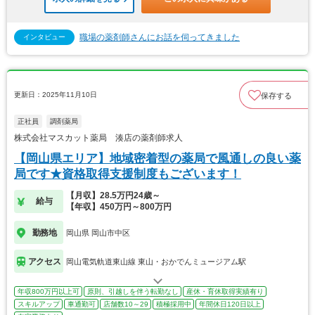
職場の薬剤師さんにお話を伺ってきました
インタビュー
更新日：2025年11月10日
保存する
正社員
調剤薬局
株式会社マスカット薬局 湊店の薬剤師求人
【岡山県エリア】地域密着型の薬局で風通しの良い薬
局です★資格取得支援制度もございます！
【月収】28.5万円24歳～
給与
【年収】450万円～800万円
勤務地
岡山県 岡山市中区
アクセス
岡山電気軌道東山線 東山・おかでんミュージアム駅
年収800万円以上可
原則、引越しを伴う転勤なし
産休・育休取得実績有り
スキルアップ
車通勤可
店舗数10～29
積極採用中
年間休日120日以上