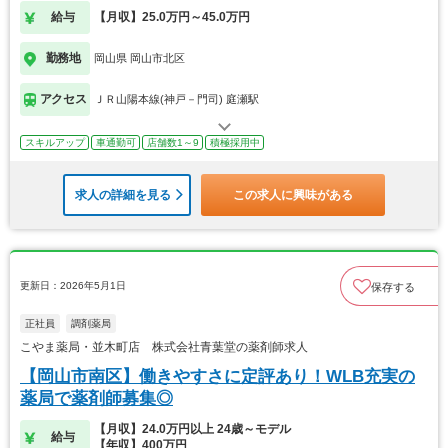
給与
【月収】25.0万円～45.0万円
勤務地
岡山県 岡山市北区
アクセス
ＪＲ山陽本線(神戸－門司) 庭瀬駅
スキルアップ
車通勤可
店舗数1～9
積極採用中
求人の詳細を見る
この求人に興味がある
更新日：2026年5月1日
保存する
正社員
調剤薬局
こやま薬局・並木町店 株式会社青葉堂の薬剤師求人
【岡山市南区】働きやすさに定評あり！WLB充実の
薬局で薬剤師募集◎
【月収】24.0万円以上 24歳～モデル
給与
【年収】400万円