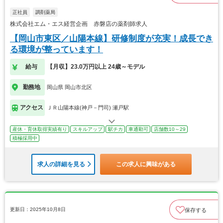
正社員
調剤薬局
株式会社エム・エス経営企画 赤磐店の薬剤師求人
【岡山市東区／山陽本線】研修制度が充実！成長でき
る環境が整っています！
給与
【月収】23.0万円以上 24歳～モデル
勤務地
岡山県 岡山市北区
アクセス
ＪＲ山陽本線(神戸－門司) 瀬戸駅
産休・育休取得実績有り
スキルアップ
駅チカ
車通勤可
店舗数10～29
積極採用中
求人の詳細を見る
この求人に興味がある
更新日：2025年10月8日
保存する