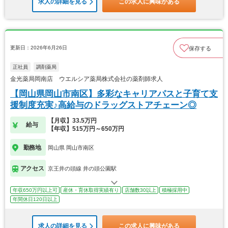
求人の詳細を見る
この求人に興味がある
更新日：2026年6月26日
保存する
正社員
調剤薬局
金光薬局岡南店 ウエルシア薬局株式会社の薬剤師求人
【岡山県岡山市南区】多彩なキャリアパスと子育て支
援制度充実♪高給与のドラッグストアチェーン◎
【月収】33.5万円
給与
【年収】515万円～650万円
勤務地
岡山県 岡山市南区
アクセス
京王井の頭線 井の頭公園駅
年収650万円以上可
産休・育休取得実績有り
店舗数30以上
積極採用中
年間休日120日以上
求人の詳細を見る
この求人に興味がある