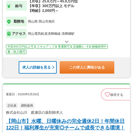
【月収】25.0万円～45.0万円位
給与
【年収】300万円以上 モデル
【時給】2,000円～
勤務地
岡山県 岡山市南区
アクセス
岡山電気軌道清輝橋線 清輝橋駅
年収300万円以上可
スキルアップ
車通勤可
店舗数1～9
積極採用中
夏～秋入職可
求人の詳細を見る
この求人に興味がある
更新日：2026年5月26日
保存する
正社員
調剤薬局
株式会社山川 庭瀬店の薬剤師求人
【岡山市】水曜、日曜休みの完全週休2日！年間休日
122日！福利厚生が充実◎チームで成長できる環境！