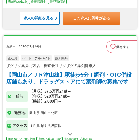
店舗数30以上
積極採用中
管理職候補
求人の詳細を見る
この求人に興味がある
更新日：2026年3月16日
保存する
正社員
パート・アルバイト
調剤薬局
ザグザグ薬局北方店 株式会社ザグザグの薬剤師求人
【岡山市／ＪＲ津山線】駅徒歩5分！調剤・OTC併設
店舗もあり、ドラッグストアにて薬剤師の募集です
【月収】37.5万円24歳～
給与
【年収】520万円24歳～
【時給】2,000円～
勤務地
岡山県 岡山市北区
アクセス
ＪＲ津山線 法界院駅
年収500万円以上可
新卒も応募可能
未経験者も応募可能