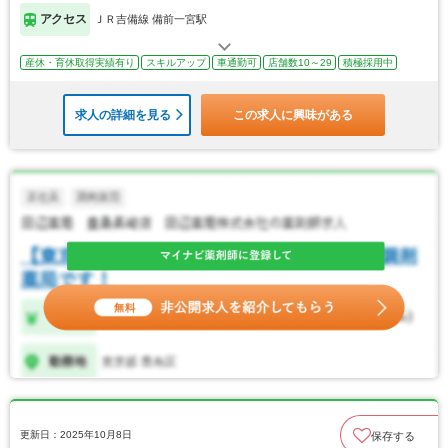
アクセス
ＪＲ吉備線 備前一宮駅
産休・育休取得実績有り
スキルアップ
車通勤可
店舗数10～29
積極採用中
求人の詳細を見る
この求人に興味がある
更新日：2025年10月8日
保存する