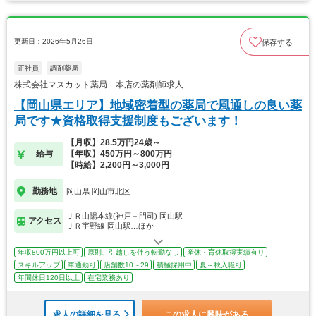
更新日：2026年5月26日
保存する
正社員
調剤薬局
株式会社マスカット薬局 本店の薬剤師求人
【岡山県エリア】地域密着型の薬局で風通しの良い薬
局です★資格取得支援制度もございます！
【月収】28.5万円24歳～
給与
【年収】450万円～800万円
【時給】2,200円～3,000円
勤務地
岡山県 岡山市北区
ＪＲ山陽本線(神戸－門司) 岡山駅
アクセス
ＪＲ宇野線 岡山駅…ほか
年収800万円以上可
原則、引越しを伴う転勤なし
産休・育休取得実績有り
スキルアップ
車通勤可
店舗数10～29
積極採用中
夏～秋入職可
年間休日120日以上
在宅業務あり
求人の詳細を見る
この求人に興味がある