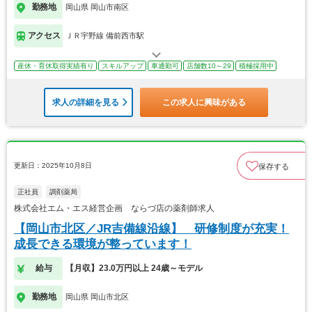
勤務地
岡山県 岡山市南区
アクセス
ＪＲ宇野線 備前西市駅
産休・育休取得実績有り
スキルアップ
車通勤可
店舗数10～29
積極採用中
求人の詳細を見る
この求人に興味がある
更新日：2025年10月8日
保存する
正社員
調剤薬局
株式会社エム・エス経営企画 ならづ店の薬剤師求人
【岡山市北区／JR吉備線沿線】 研修制度が充実！
成長できる環境が整っています！
給与
【月収】23.0万円以上 24歳～モデル
勤務地
岡山県 岡山市北区