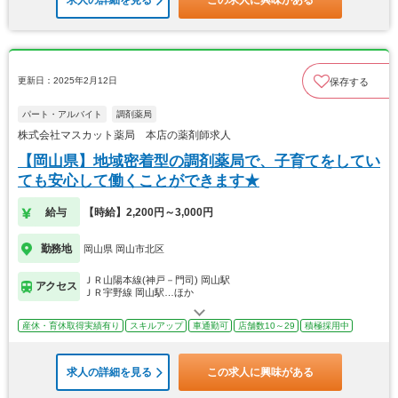
求人の詳細を見る
この求人に興味がある
更新日：2025年2月12日
保存する
パート・アルバイト
調剤薬局
株式会社マスカット薬局 本店の薬剤師求人
【岡山県】地域密着型の調剤薬局で、子育てをしてい
ても安心して働くことができます★
給与
【時給】2,200円～3,000円
勤務地
岡山県 岡山市北区
ＪＲ山陽本線(神戸－門司) 岡山駅
アクセス
ＪＲ宇野線 岡山駅…ほか
産休・育休取得実績有り
スキルアップ
車通勤可
店舗数10～29
積極採用中
求人の詳細を見る
この求人に興味がある