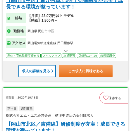
【岡山市中区】駅から車で2分！研修制度が充実！成
長できる環境が整っています！
【月収】23.0万円以上 モデル
給与
【時給】1,800円～
勤務地
岡山県 岡山市中区
アクセス
岡山電気軌道東山線 門田屋敷駅
産休・育休取得実績有り
スキルアップ
車通勤可
店舗数10～29
積極採用中
求人の詳細を見る
この求人に興味がある
更新日：2025年10月8日
保存する
正社員
調剤薬局
株式会社エム・エス経営企画 楢津中道店の薬剤師求人
【岡山市北区／吉備線】研修制度が充実！成長できる
環境が整っています！