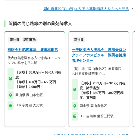
岡山市北区(岡山県)エリアの薬剤師求人をもっと見る
近隣の同じ路線の別の薬剤師求人
正社員
調剤薬局
正社員
有限会社肥後薬局 鹿田本町店
一般財団法人淳風会 淳風会ロン
グライフホスピタル 淳風会健康
代表は熱意溢れる方で患者様・スタ
管理センター
ッフの幸せを常に願…
【岡山県／岡山市北区】療養病院に
【月収】38.0万円～55.0万円程
おける薬剤師募集で…
度
【年収】460万円～650万円
【月収】28.3万円～32.7万円程
【時給】2,000円～
度、諸手当別
【年収】339万円～392万円程
岡山県 岡山市北区
度、賞与別
ＪＲ宇野線 大元駅
岡山県 岡山市北区
ＪＲ吉備線 備前三門駅