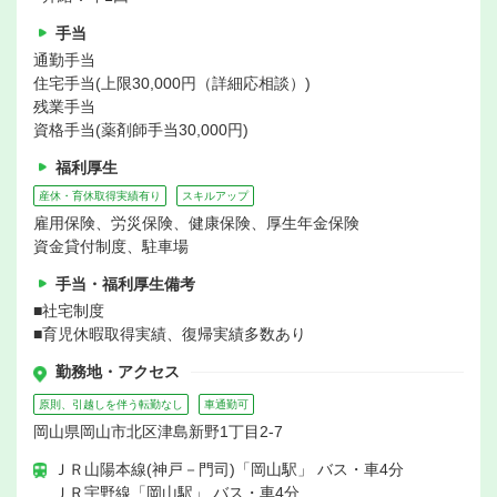
手当
通勤手当
住宅手当(上限30,000円（詳細応相談）)
残業手当
資格手当(薬剤師手当30,000円)
福利厚生
産休・育休取得実績有り
スキルアップ
雇用保険、労災保険、健康保険、厚生年金保険
資金貸付制度、駐車場
手当・福利厚生備考
■社宅制度
■育児休暇取得実績、復帰実績多数あり
勤務地・アクセス
原則、引越しを伴う転勤なし
車通勤可
岡山県岡山市北区津島新野1丁目2-7
ＪＲ山陽本線(神戸－門司)「岡山駅」 バス・車4分
ＪＲ宇野線「岡山駅」 バス・車4分