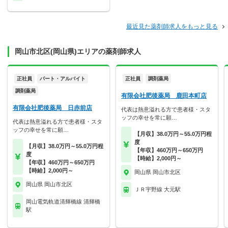
最近見た薬剤師求人をもっと見る
岡山市北区(岡山県)エリアの薬剤師求人
正社員
パート・アルバイト
正社員
調剤薬局
調剤薬局
有限会社肥後薬局 鹿田本町店
有限会社肥後薬局 日赤前店
代表は熱意溢れる方で患者様・スタ
ッフの幸せを常に願…
代表は熱意溢れる方で患者様・スタ
ッフの幸せを常に願…
【月収】38.0万円～55.0万円程
度
【月収】38.0万円～55.0万円程
【年収】460万円～650万円
度
【時給】2,000円～
【年収】460万円～650万円
【時給】2,000円～
岡山県 岡山市北区
岡山県 岡山市北区
ＪＲ宇野線 大元駅
岡山電気軌道清輝橋線 清輝橋
駅