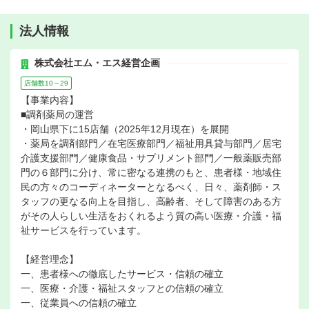
法人情報
株式会社エム・エス経営企画
店舗数10～29
【事業内容】
■調剤薬局の運営
・岡山県下に15店舗（2025年12月現在）を展開
・薬局を調剤部門／在宅医療部門／福祉用具貸与部門／居宅
介護支援部門／健康食品・サプリメント部門／一般薬販売部
門の６部門に分け、常に密なる連携のもと、患者様・地域住
民の方々のコーディネーターとなるべく、日々、薬剤師・ス
タッフの更なる向上を目指し、高齢者、そして障害のある方
がその人らしい生活をおくれるよう質の高い医療・介護・福
祉サービスを行っています。
【経営理念】
一、患者様への徹底したサービス・信頼の確立
一、医療・介護・福祉スタッフとの信頼の確立
一、従業員への信頼の確立