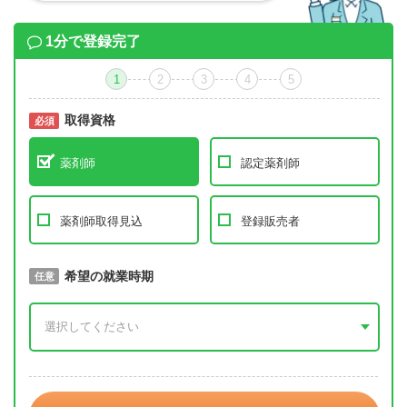
1分で登録完了
1
2
3
4
5
取得資格
必須
必須
薬剤師
認定薬剤師
薬剤師取得見込
登録販売者
取得予定年
希望の就業時期
必須
任意
年 3月