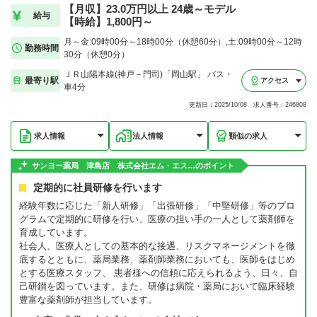
【月収】23.0万円以上 24歳～モデル
給与
【時給】1,800円～
月～金:09時00分～18時00分（休憩60分）,土:09時00分～12時
勤務時間
30分（休憩0分）
ＪＲ山陽本線(神戸－門司)「岡山駅」 バス・
最寄り駅
アクセス
車4分
更新日：2025/10/08 求人番号：246808
求人情報
法人情報
類似の求人
サンヨー薬局 津島店 株式会社エム・エス…のポイント
定期的に社員研修を行います
経験年数に応じた「新人研修」「出張研修」「中堅研修」等のプロ
グラムで定期的に研修を行い、医療の担い手の一人として薬剤師を
育成しています。
社会人、医療人としての基本的な接遇、リスクマネージメントを徹
底するとともに、薬局業務、薬剤師業務においても、医師をはじめ
とする医療スタッフ、 患者様への信頼に応えられるよう、日々、自
己研鑚を図っています。また、研修は病院・薬局において臨床経験
豊富な薬剤師が担当しています。