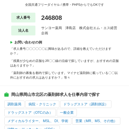
全国共通フリーダイヤル / 携帯・PHPSからでもOKです
246808
求人番号
サンヨー薬局 津島店 株式会社エム・エス経営
法人名
企画
お問い合わせの例
「求人番号〇〇〇〇〇〇に興味があるので、詳細を教えていただけます
か？」
「残業が少なめの店舗をJR〇〇線の沿線で探していますが、おすすめの店舗
はありますか？」
「薬剤師の募集を都内で探しています。マイナビ薬剤師に載っている〇〇以
外におすすめの求人はありますか？」等々
岡山県岡山市北区の薬剤師求人を仕事内容で探す
調剤薬局
病院・クリニック
ドラッグストア（調剤併設）
ドラッグストア（OTCのみ）
一般企業
メディカルライター、 MSL、 DI、学術
営業（MR、MS、その他）