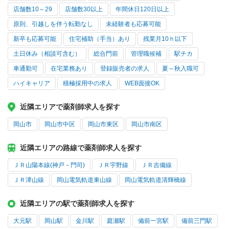
店舗数10～29
店舗数30以上
年間休日120日以上
原則、引越しを伴う転勤なし
未経験者も応募可能
新卒も応募可能
住宅補助（手当）あり
残業月10ｈ以下
土日休み（相談可含む）
総合門前
管理職候補
駅チカ
車通勤可
在宅業務あり
登録販売者の求人
夏～秋入職可
ハイキャリア
積極採用中の求人
WEB面接OK
近隣エリアで薬剤師求人を探す
岡山市
岡山市中区
岡山市東区
岡山市南区
近隣エリアの路線で薬剤師求人を探す
ＪＲ山陽本線(神戸－門司)
ＪＲ宇野線
ＪＲ吉備線
ＪＲ津山線
岡山電気軌道東山線
岡山電気軌道清輝橋線
近隣エリアの駅で薬剤師求人を探す
大元駅
岡山駅
金川駅
庭瀬駅
備前一宮駅
備前三門駅