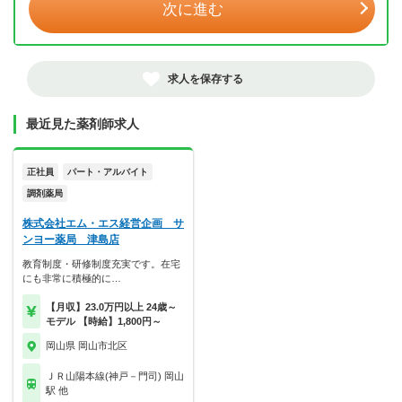
次に進む
求人を保存する
最近見た薬剤師求人
正社員
パート・アルバイト
調剤薬局
株式会社エム・エス経営企画 サ
ンヨー薬局 津島店
教育制度・研修制度充実です。在宅
にも非常に積極的に…
【月収】23.0万円以上 24歳～
モデル 【時給】1,800円～
岡山県 岡山市北区
ＪＲ山陽本線(神戸－門司) 岡山
駅 他