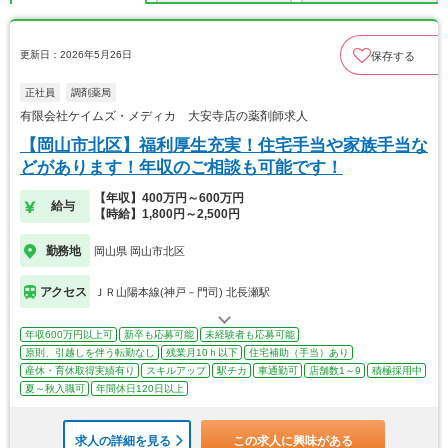
更新日：2026年5月26日
保存する
正社員
調剤薬局
有限会社ケイムズ・メディカ 大安寺店の薬剤師求人
【岡山市北区】福利厚生充実！住宅手当や家族手当な
どがあります！年収のご相談も可能です！
【年収】400万円～600万円
給与
【時給】1,800円～2,500円
勤務地
岡山県 岡山市北区
アクセス
ＪＲ山陽本線(神戸－門司) 北長瀬駅
年収600万円以上可
新卒も応募可能
未経験者も応募可能
原則、引越しを伴う転勤なし
残業月10ｈ以下
住宅補助（手当）あり
産休・育休取得実績有り
スキルアップ
駅チカ
車通勤可
店舗数1～9
積極採用中
夏～秋入職可
年間休日120日以上
求人の詳細を見る
この求人に興味がある