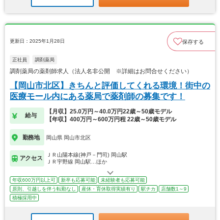
更新日：2025年1月28日
保存する
正社員
調剤薬局
調剤薬局の薬剤師求人（法人名非公開 ※詳細はお問合せください）
【岡山市北区】きちんと評価してくれる環境！街中の
医療モール内にある薬局で薬剤師の募集です！
【月収】25.0万円～40.0万円22歳～50歳モデル
給与
【年収】400万円～600万円程 22歳～50歳モデル
勤務地
岡山県 岡山市北区
ＪＲ山陽本線(神戸－門司) 岡山駅
アクセス
ＪＲ宇野線 岡山駅…ほか
年収600万円以上可
新卒も応募可能
未経験者も応募可能
原則、引越しを伴う転勤なし
産休・育休取得実績有り
駅チカ
店舗数1～9
積極採用中