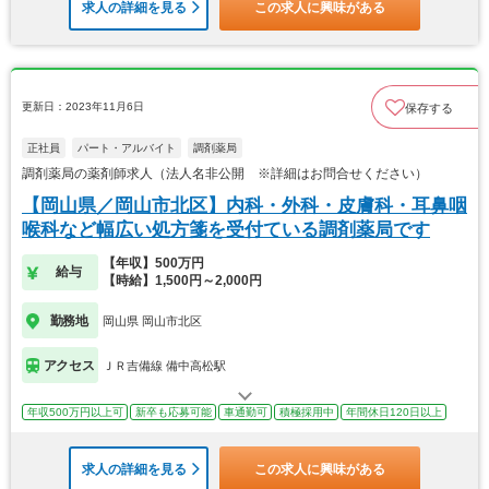
求人の詳細を見る
この求人に興味がある
更新日：2023年11月6日
保存する
正社員
パート・アルバイト
調剤薬局
調剤薬局の薬剤師求人（法人名非公開 ※詳細はお問合せください）
【岡山県／岡山市北区】内科・外科・皮膚科・耳鼻咽
喉科など幅広い処方箋を受付ている調剤薬局です
【年収】500万円
給与
【時給】1,500円～2,000円
勤務地
岡山県 岡山市北区
アクセス
ＪＲ吉備線 備中高松駅
年収500万円以上可
新卒も応募可能
車通勤可
積極採用中
年間休日120日以上
求人の詳細を見る
この求人に興味がある