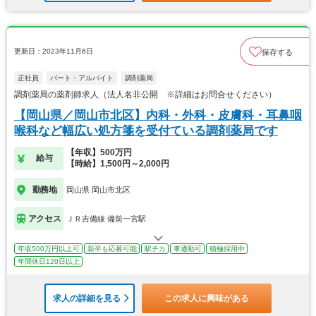
更新日：2023年11月6日
保存する
正社員
パート・アルバイト
調剤薬局
調剤薬局の薬剤師求人（法人名非公開 ※詳細はお問合せください）
【岡山県／岡山市北区】内科・外科・皮膚科・耳鼻咽
喉科など幅広い処方箋を受付ている調剤薬局です
【年収】500万円
給与
【時給】1,500円～2,000円
勤務地
岡山県 岡山市北区
アクセス
ＪＲ吉備線 備前一宮駅
年収500万円以上可
新卒も応募可能
駅チカ
車通勤可
積極採用中
年間休日120日以上
求人の詳細を見る
この求人に興味がある