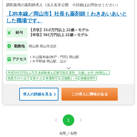
調剤薬局の薬剤師求人（法人名非公開 ※詳細はお問合せください）
【JR本線／岡山市】社長も薬剤師！わきあいあいと
した職場です。
【月収】33.0万円以上 22歳～モデル
給与
【年収】561万円以上 22歳～モデル
勤務地
岡山県 岡山市北区
ＪＲ山陽本線(神戸－門司) 岡山駅
アクセス
ＪＲ宇野線 岡山駅…ほか
年収550万円以上可
未経験者も応募可能
原則、引越しを伴う転勤なし
残業月10ｈ以下
駅チカ
車通勤可
店舗数1～9
積極採用中
求人の詳細を見る
この求人に興味がある
1
6件／6件