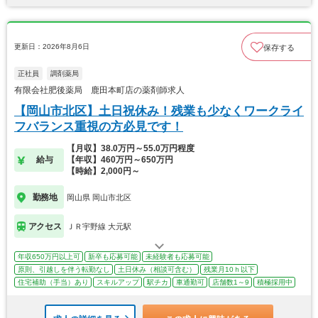
更新日：2026年8月6日
保存する
正社員
調剤薬局
有限会社肥後薬局 鹿田本町店の薬剤師求人
【岡山市北区】土日祝休み！残業も少なくワークライ
フバランス重視の方必見です！
【月収】38.0万円～55.0万円程度
給与
【年収】460万円～650万円
【時給】2,000円～
勤務地
岡山県 岡山市北区
アクセス
ＪＲ宇野線 大元駅
年収650万円以上可
新卒も応募可能
未経験者も応募可能
原則、引越しを伴う転勤なし
土日休み（相談可含む）
残業月10ｈ以下
住宅補助（手当）あり
スキルアップ
駅チカ
車通勤可
店舗数1～9
積極採用中