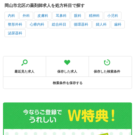
岡山市北区の薬剤師求人を処方科目で探す
内科
外科
皮膚科
耳鼻科
眼科
精神科
小児科
整形外科
心療内科
総合科目
循環器科
婦人科
歯科
泌尿器科
最近見た求人
保存した求人
保存した検索条件
検索条件を保存する