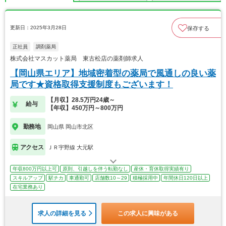
更新日：2025年3月28日
保存する
正社員
調剤薬局
株式会社マスカット薬局 東古松店の薬剤師求人
【岡山県エリア】地域密着型の薬局で風通しの良い薬
局です★資格取得支援制度もございます！
【月収】28.5万円24歳～
給与
【年収】450万円～800万円
勤務地
岡山県 岡山市北区
アクセス
ＪＲ宇野線 大元駅
年収800万円以上可
原則、引越しを伴う転勤なし
産休・育休取得実績有り
スキルアップ
駅チカ
車通勤可
店舗数10～29
積極採用中
年間休日120日以上
在宅業務あり
求人の詳細を見る
この求人に興味がある