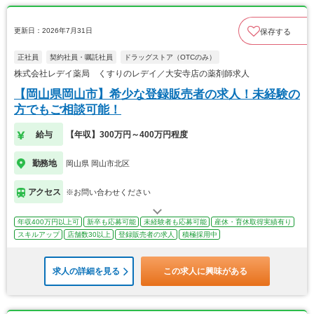
更新日：2026年7月31日
保存する
正社員
契約社員・嘱託社員
ドラッグストア（OTCのみ）
株式会社レデイ薬局 くすりのレデイ／大安寺店の薬剤師求人
【岡山県岡山市】希少な登録販売者の求人！未経験の
方でもご相談可能！
給与
【年収】300万円～400万円程度
勤務地
岡山県 岡山市北区
アクセス
※お問い合わせください
年収400万円以上可
新卒も応募可能
未経験者も応募可能
産休・育休取得実績有り
スキルアップ
店舗数30以上
登録販売者の求人
積極採用中
求人の詳細を見る
この求人に興味がある