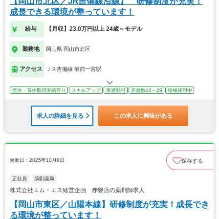
【岡山市北区／JR吉備線沿線】 研修制度が充実！
成長できる環境が整っています！
給与
【月収】23.0万円以上 24歳～モデル
勤務地
岡山県 岡山市北区
アクセス
ＪＲ吉備線 備前一宮駅
産休・育休取得実績有り
スキルアップ
車通勤可
店舗数10～29
積極採用中
求人の詳細を見る
この求人に興味がある
更新日：2025年10月8日
保存する
正社員
調剤薬局
株式会社エム・エス経営企画 赤磐店の薬剤師求人
【岡山市東区／山陽本線】研修制度が充実！成長でき
る環境が整っています！