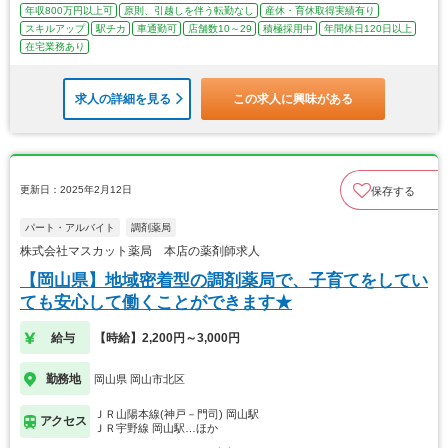
年収800万円以上可
原則、引越しを伴う転勤なし
産休・育休取得実績有り
スキルアップ
駅チカ
車通勤可
店舗数10～29
積極採用中
年間休日120日以上
在宅業務あり
求人の詳細を見る
この求人に興味がある
更新日：2025年2月12日
保存する
パート・アルバイト
調剤薬局
株式会社マスカット薬局 本店の薬剤師求人
【岡山県】地域密着型の調剤薬局で、子育てをしてい
ても安心して働くことができます★
給与
【時給】2,200円～3,000円
勤務地
岡山県 岡山市北区
ＪＲ山陽本線(神戸－門司) 岡山駅
アクセス
ＪＲ宇野線 岡山駅…ほか