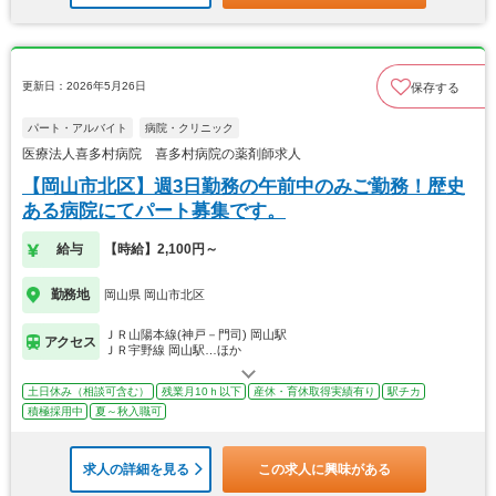
更新日：2026年5月26日
保存する
パート・アルバイト
病院・クリニック
医療法人喜多村病院 喜多村病院の薬剤師求人
【岡山市北区】週3日勤務の午前中のみご勤務！歴史
ある病院にてパート募集です。
給与
【時給】2,100円～
勤務地
岡山県 岡山市北区
ＪＲ山陽本線(神戸－門司) 岡山駅
アクセス
ＪＲ宇野線 岡山駅…ほか
土日休み（相談可含む）
残業月10ｈ以下
産休・育休取得実績有り
駅チカ
積極採用中
夏～秋入職可
求人の詳細を見る
この求人に興味がある