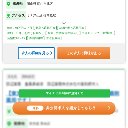
勤務地
岡山県 岡山市北区
アクセス
ＪＲ津山線 備前原駅
年収350万円以上可
新卒も応募可能
未経験者も応募可能
原則、引越しを伴う転勤なし
産休・育休取得実績有り
スキルアップ
車通勤可
店舗数10～29
積極採用中
管理職候補
求人の詳細を見る
この求人に興味がある