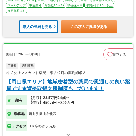
スキルアップ
車通勤可
店舗数10～29
積極採用中
年間休日120日以上
在宅業務あり
求人の詳細を見る
この求人に興味がある
更新日：2025年3月28日
保存する
正社員
調剤薬局
株式会社マスカット薬局 東古松店の薬剤師求人
【岡山県エリア】地域密着型の薬局で風通しの良い薬
局です★資格取得支援制度もございます！
【月収】28.5万円24歳～
給与
【年収】450万円～800万円
勤務地
岡山県 岡山市北区
アクセス
ＪＲ宇野線 大元駅