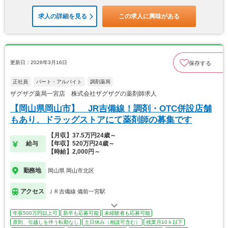
求人の詳細を見る
この求人に興味がある
更新日：2026年3月16日
保存する
正社員
パート・アルバイト
調剤薬局
ザグザグ薬局一宮店 株式会社ザグザグの薬剤師求人
【岡山県岡山市】 JR吉備線！調剤・OTC併設店舗
もあり、ドラッグストアにて薬剤師の募集です
【月収】37.5万円24歳～
給与
【年収】520万円24歳～
【時給】2,000円～
勤務地
岡山県 岡山市北区
アクセス
ＪＲ吉備線 備前一宮駅
年収500万円以上可
新卒も応募可能
未経験者も応募可能
原則、引越しを伴う転勤なし
土日休み（相談可含む）
残業月10ｈ以下