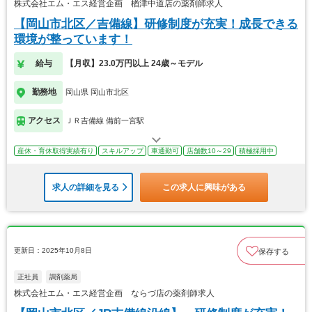
株式会社エム・エス経営企画 楢津中道店の薬剤師求人
【岡山市北区／吉備線】研修制度が充実！成長できる
環境が整っています！
給与
【月収】23.0万円以上 24歳～モデル
勤務地
岡山県 岡山市北区
アクセス
ＪＲ吉備線 備前一宮駅
産休・育休取得実績有り
スキルアップ
車通勤可
店舗数10～29
積極採用中
求人の詳細を見る
この求人に興味がある
更新日：2025年10月8日
保存する
正社員
調剤薬局
株式会社エム・エス経営企画 ならづ店の薬剤師求人