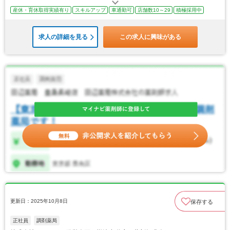
産休・育休取得実績有り
スキルアップ
車通勤可
店舗数10～29
積極採用中
求人の詳細を見る
この求人に興味がある
更新日：2025年10月8日
保存する
正社員
調剤薬局