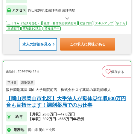
アクセス
岡山電気軌道清輝橋線 清輝橋駅
土日休み（相談可含む）
産休・育休取得実績有り
総合門前
スキルアップ
駅チカ
車通勤可
店舗数30以上
積極採用中
求人の詳細を見る
この求人に興味がある
更新日：2026年6月18日
保存する
正社員
調剤薬局
阪神調剤薬局 岡山大学病院前店 株式会社スギ薬局の薬剤師求人
【岡山県岡山市北区】大手法人が母体◎年収600万円
台も目指せます！調剤薬局でのお仕事
【月収】26.0万円～47.0万円
給与
【年収】392万円～665万円年収例
勤務地
岡山県 岡山市北区