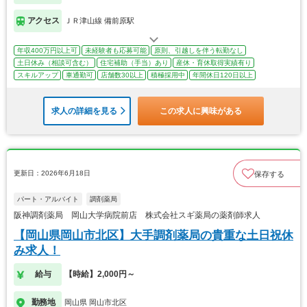
アクセス
ＪＲ津山線 備前原駅
年収400万円以上可
未経験者も応募可能
原則、引越しを伴う転勤なし
土日休み（相談可含む）
住宅補助（手当）あり
産休・育休取得実績有り
スキルアップ
車通勤可
店舗数30以上
積極採用中
年間休日120日以上
求人の詳細を見る
この求人に興味がある
更新日：2026年6月18日
保存する
パート・アルバイト
調剤薬局
阪神調剤薬局 岡山大学病院前店 株式会社スギ薬局の薬剤師求人
【岡山県岡山市北区】大手調剤薬局の貴重な土日祝休
み求人！
給与
【時給】2,000円～
勤務地
岡山県 岡山市北区