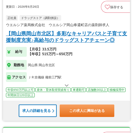
更新日：2026年6月26日
保存する
正社員
ドラッグストア（調剤併設）
ウエルシア薬局株式会社 ウエルシア岡山奉還町店の薬剤師求人
【岡山県岡山市北区】多彩なキャリアパスと子育て支
援制度充実♪高給与のドラッグストアチェーン◎
【月収】33.5万円
給与
【年収】515万円～650万円
勤務地
岡山県 岡山市北区
アクセス
ＪＲ吉備線 備前三門駅
年収650万円以上可
産休・育休取得実績有り
車通勤可
店舗数30以上
積極採用中
年間休日120日以上
求人の詳細を見る
この求人に興味がある