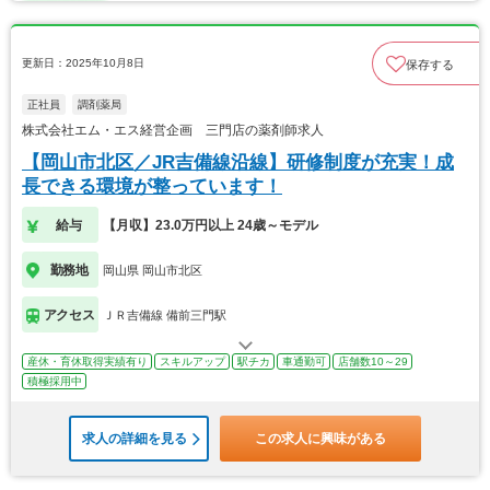
更新日：2025年10月8日
保存する
正社員
調剤薬局
株式会社エム・エス経営企画 三門店の薬剤師求人
【岡山市北区／JR吉備線沿線】研修制度が充実！成
長できる環境が整っています！
給与
【月収】23.0万円以上 24歳～モデル
勤務地
岡山県 岡山市北区
アクセス
ＪＲ吉備線 備前三門駅
産休・育休取得実績有り
スキルアップ
駅チカ
車通勤可
店舗数10～29
積極採用中
求人の詳細を見る
この求人に興味がある