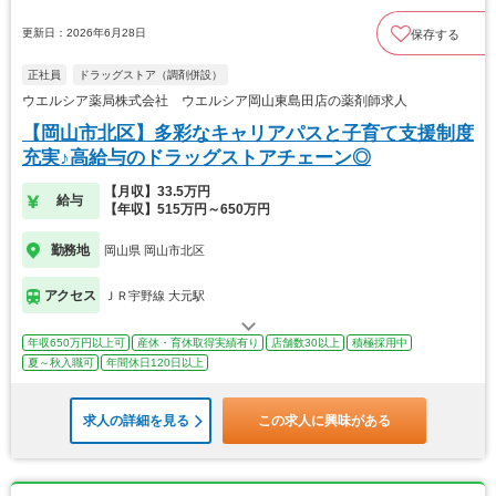
更新日：2026年6月28日
保存する
正社員
ドラッグストア（調剤併設）
ウエルシア薬局株式会社 ウエルシア岡山東島田店の薬剤師求人
【岡山市北区】多彩なキャリアパスと子育て支援制度
充実♪高給与のドラッグストアチェーン◎
【月収】33.5万円
給与
【年収】515万円～650万円
勤務地
岡山県 岡山市北区
アクセス
ＪＲ宇野線 大元駅
年収650万円以上可
産休・育休取得実績有り
店舗数30以上
積極採用中
夏～秋入職可
年間休日120日以上
求人の詳細を見る
この求人に興味がある