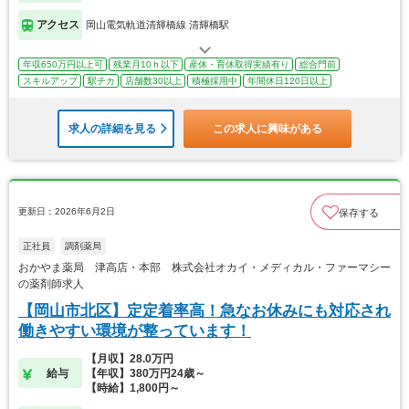
アクセス
岡山電気軌道清輝橋線 清輝橋駅
年収650万円以上可
残業月10ｈ以下
産休・育休取得実績有り
総合門前
スキルアップ
駅チカ
店舗数30以上
積極採用中
年間休日120日以上
求人の詳細を見る
この求人に興味がある
更新日：2026年6月2日
保存する
正社員
調剤薬局
おかやま薬局 津高店・本部 株式会社オカイ・メディカル・ファーマシー
の薬剤師求人
【岡山市北区】定定着率高！急なお休みにも対応され
働きやすい環境が整っています！
【月収】28.0万円
給与
【年収】380万円24歳～
【時給】1,800円～