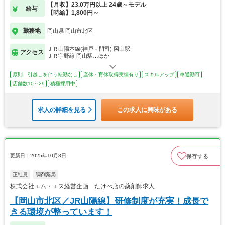
【月収】23.0万円以上 24歳～モデル
給与
【時給】1,800円～
勤務地
岡山県 岡山市北区
ＪＲ山陽本線(神戸－門司) 岡山駅
アクセス
ＪＲ宇野線 岡山駅…ほか
原則、引越しを伴う転勤なし
産休・育休取得実績有り
スキルアップ
車通勤可
店舗数10～29
積極採用中
求人の詳細を見る
この求人に興味がある
更新日：2025年10月8日
保存する
正社員
調剤薬局
株式会社エム・エス経営企画 たけべ店の薬剤師求人
【岡山市北区／JR山陽線】研修制度が充実！成長で
きる環境が整っています！