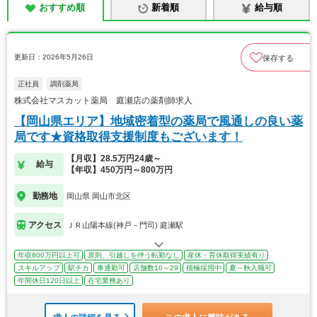
おすすめ順
新着順
給与順
更新日：2026年5月26日
保存する
正社員
調剤薬局
株式会社マスカット薬局 庭瀬店の薬剤師求人
【岡山県エリア】地域密着型の薬局で風通しの良い薬
局です★資格取得支援制度もございます！
【月収】28.5万円24歳～
給与
【年収】450万円～800万円
勤務地
岡山県 岡山市北区
アクセス
ＪＲ山陽本線(神戸－門司) 庭瀬駅
年収800万円以上可
原則、引越しを伴う転勤なし
産休・育休取得実績有り
スキルアップ
駅チカ
車通勤可
店舗数10～29
積極採用中
夏～秋入職可
年間休日120日以上
在宅業務あり