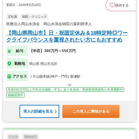
更新日：2026年6月18日
保存する
正社員
病院・クリニック
医療法人岡山水清会 岡山水清会病院の薬剤師求人
【岡山県岡山市】日・祝固定休み＆18時定時◎ワー
クライフバランスを重視されたい方にもおすすめ
給与
【年収】380万円～550万円
勤務地
岡山県 岡山市北区
アクセス
ＪＲ山陽本線(神戸－門司) 庭瀬駅
年収550万円以上可
住宅補助（手当）あり
産休・育休取得実績有り
車通勤可
積極採用中
求人の詳細を見る
この求人に興味がある