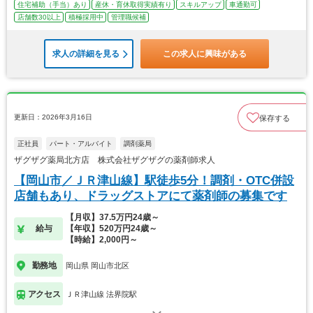
住宅補助（手当）あり
産休・育休取得実績有り
スキルアップ
車通勤可
店舗数30以上
積極採用中
管理職候補
求人の詳細を見る
この求人に興味がある
更新日：2026年3月16日
保存する
正社員
パート・アルバイト
調剤薬局
ザグザグ薬局北方店 株式会社ザグザグの薬剤師求人
【岡山市／ＪＲ津山線】駅徒歩5分！調剤・OTC併設
店舗もあり、ドラッグストアにて薬剤師の募集です
【月収】37.5万円24歳～
給与
【年収】520万円24歳～
【時給】2,000円～
勤務地
岡山県 岡山市北区
アクセス
ＪＲ津山線 法界院駅