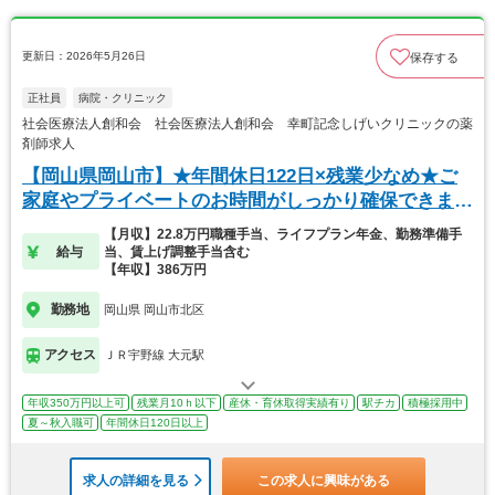
更新日：2026年5月26日
保存する
正社員
病院・クリニック
社会医療法人創和会 社会医療法人創和会 幸町記念しげいクリニックの薬
剤師求人
【岡山県岡山市】★年間休日122日×残業少なめ★ご
家庭やプライベートのお時間がしっかり確保できま
す！
【月収】22.8万円職種手当、ライフプラン年金、勤務準備手
給与
当、賃上げ調整手当含む
【年収】386万円
勤務地
岡山県 岡山市北区
アクセス
ＪＲ宇野線 大元駅
年収350万円以上可
残業月10ｈ以下
産休・育休取得実績有り
駅チカ
積極採用中
夏～秋入職可
年間休日120日以上
求人の詳細を見る
この求人に興味がある