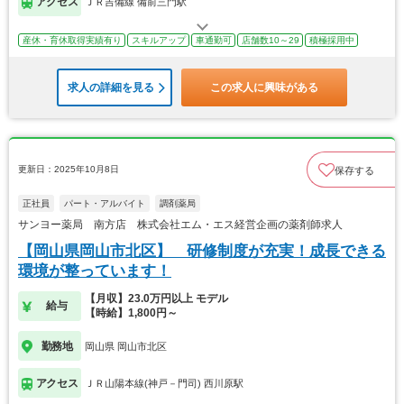
アクセス
ＪＲ吉備線 備前三門駅
産休・育休取得実績有り
スキルアップ
車通勤可
店舗数10～29
積極採用中
求人の詳細を見る
この求人に興味がある
更新日：2025年10月8日
保存する
正社員
パート・アルバイト
調剤薬局
サンヨー薬局 南方店 株式会社エム・エス経営企画の薬剤師求人
【岡山県岡山市北区】 研修制度が充実！成長できる
環境が整っています！
【月収】23.0万円以上 モデル
給与
【時給】1,800円～
勤務地
岡山県 岡山市北区
アクセス
ＪＲ山陽本線(神戸－門司) 西川原駅