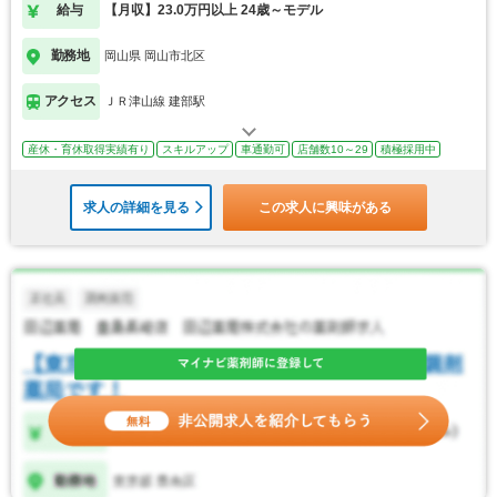
給与
【月収】23.0万円以上 24歳～モデル
勤務地
岡山県 岡山市北区
アクセス
ＪＲ津山線 建部駅
産休・育休取得実績有り
スキルアップ
車通勤可
店舗数10～29
積極採用中
求人の詳細を見る
この求人に興味がある