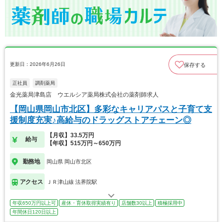
更新日：2026年6月26日
保存する
正社員
調剤薬局
金光薬局津島店 ウエルシア薬局株式会社の薬剤師求人
【岡山県岡山市北区】多彩なキャリアパスと子育て支
援制度充実♪高給与のドラッグストアチェーン◎
【月収】33.5万円
給与
【年収】515万円～650万円
勤務地
岡山県 岡山市北区
アクセス
ＪＲ津山線 法界院駅
年収650万円以上可
産休・育休取得実績有り
店舗数30以上
積極採用中
年間休日120日以上