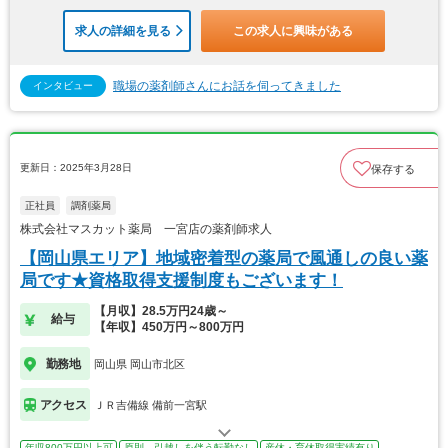
求人の詳細を見る
この求人に興味がある
職場の薬剤師さんにお話を伺ってきました
インタビュー
更新日：2025年3月28日
保存する
正社員
調剤薬局
株式会社マスカット薬局 一宮店の薬剤師求人
【岡山県エリア】地域密着型の薬局で風通しの良い薬
局です★資格取得支援制度もございます！
【月収】28.5万円24歳～
給与
【年収】450万円～800万円
勤務地
岡山県 岡山市北区
アクセス
ＪＲ吉備線 備前一宮駅
年収800万円以上可
原則、引越しを伴う転勤なし
産休・育休取得実績有り