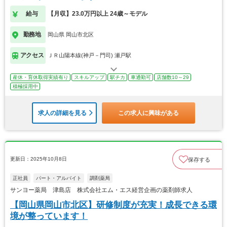
給与
【月収】23.0万円以上 24歳～モデル
勤務地
岡山県 岡山市北区
アクセス
ＪＲ山陽本線(神戸－門司) 瀬戸駅
産休・育休取得実績有り
スキルアップ
駅チカ
車通勤可
店舗数10～29
積極採用中
求人の詳細を見る
この求人に興味がある
更新日：2025年10月8日
保存する
正社員
パート・アルバイト
調剤薬局
サンヨー薬局 津島店 株式会社エム・エス経営企画の薬剤師求人
【岡山県岡山市北区】研修制度が充実！成長できる環
境が整っています！