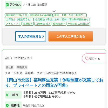
アクセス
ＪＲ津山線 備前原駅
年収400万円以上可
未経験者も応募可能
原則、引越しを伴う転勤なし
土日休み（相談可含む）
住宅補助（手当）あり
産休・育休取得実績有り
スキルアップ
車通勤可
店舗数30以上
積極採用中
年間休日120日以上
求人の詳細を見る
この求人に興味がある
更新日：2026年6月18日
保存する
正社員
調剤薬局
クオール薬局 富原店 クオール株式会社の薬剤師求人
【岡山市北区】福利厚生充実！休暇制度が充実してお
り、プライベートとの両立が可能♪
【月収】26.0万円～33.0万円程度 モデル
給与
【年収】400万円以上 モデル
勤務地
岡山県 岡山市北区