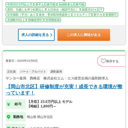
年収500万円以上可
新卒も応募可能
未経験者も応募可能
原則、引越しを伴う転勤なし
土日休み（相談可含む）
残業月10ｈ以下
住宅補助（手当）あり
産休・育休取得実績有り
スキルアップ
駅チカ
車通勤可
店舗数30以上
積極採用中
管理職候補
求人の詳細を見る
この求人に興味がある
更新日：2025年10月8日
保存する
正社員
パート・アルバイト
調剤薬局
サンヨー薬局 西崎店 株式会社エム・エス経営企画の薬剤師求人
【岡山市北区】研修制度が充実！成長できる環境が整
っています！
【月収】23.0万円以上 モデル
給与
【時給】1,800円～
勤務地
岡山県 岡山市北区