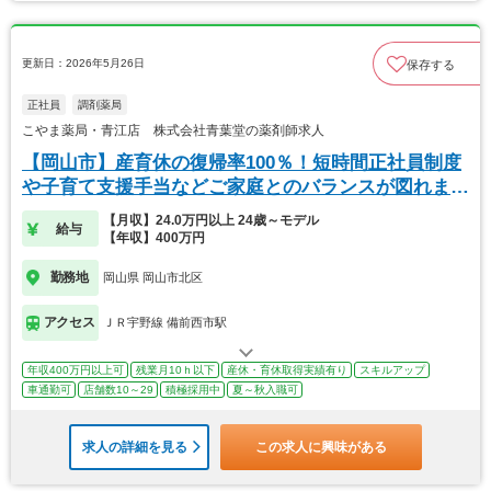
更新日：2026年5月26日
保存する
正社員
調剤薬局
こやま薬局・青江店 株式会社青葉堂の薬剤師求人
【岡山市】産育休の復帰率100％！短時間正社員制度
や子育て支援手当などご家庭とのバランスが図れま
す！
【月収】24.0万円以上 24歳～モデル
給与
【年収】400万円
勤務地
岡山県 岡山市北区
アクセス
ＪＲ宇野線 備前西市駅
年収400万円以上可
残業月10ｈ以下
産休・育休取得実績有り
スキルアップ
車通勤可
店舗数10～29
積極採用中
夏～秋入職可
求人の詳細を見る
この求人に興味がある