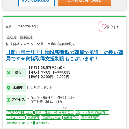
求人の詳細を見る
この求人に興味がある
更新日：2026年5月26日
保存する
正社員
調剤薬局
株式会社マスカット薬局 本店の薬剤師求人
【岡山県エリア】地域密着型の薬局で風通しの良い薬
局です★資格取得支援制度もございます！
【月収】28.5万円24歳～
給与
【年収】450万円～800万円
【時給】2,200円～3,000円
勤務地
岡山県 岡山市北区
ＪＲ山陽本線(神戸－門司) 岡山駅
アクセス
ＪＲ宇野線 岡山駅…ほか
年収800万円以上可
原則、引越しを伴う転勤なし
産休・育休取得実績有り
スキルアップ
車通勤可
店舗数10～29
積極採用中
夏～秋入職可
年間休日120日以上
在宅業務あり