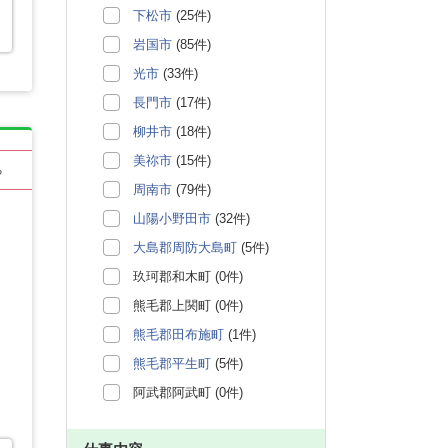
下松市
(25件)
岩国市
(85件)
光市
(33件)
長門市
(17件)
柳井市
(18件)
美祢市
(15件)
る
周南市
(79件)
山陽小野田市
(32件)
大島郡周防大島町
(5件)
玖珂郡和木町 (0件)
熊毛郡上関町 (0件)
熊毛郡田布施町
(1件)
熊毛郡平生町
(5件)
阿武郡阿武町 (0件)