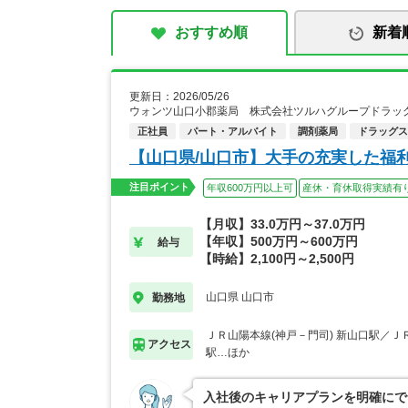
おすすめ順
新着
更新日：2026/05/26
ウォンツ山口小郡薬局 株式会社ツルハグループドラッ
正社員
パート・アルバイト
調剤薬局
ドラッグス
【山口県/山口市】大手の充実した福
注目ポイント
年収600万円以上可
産休・育休取得実績有
【月収】33.0万円～37.0万円
【年収】500万円～600万円
給与
【時給】2,100円～2,500円
山口県 山口市
勤務地
ＪＲ山陽本線(神戸－門司) 新山口駅／Ｊ
アクセス
駅…ほか
入社後のキャリアプランを明確にで