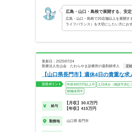
広島・山口・島根で展開する、安定
広島・山口・島根で20店舗以上を展開す
ライフバランス）を大切にしたい方におす
更新日：2025/07/24
医療法人生山会 たわらやま診療所の薬剤師求人
正
【山口県長門市】週休4日の貴重な求
注目ポイント
年収400万円以上可
土日休み（相談可含む
積極採用中
【月収】30.0万円
給与
【年収】415万円
山口県 長門市
勤務地