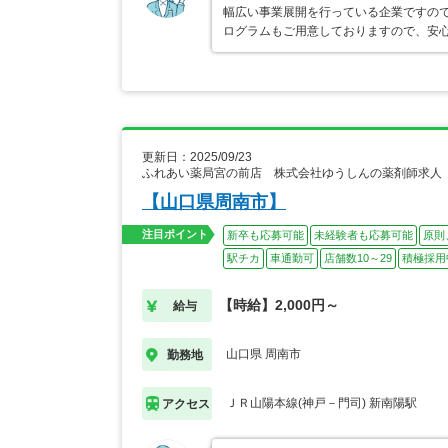
幅広い事業展開を行っている企業ですの
ログラムもご用意しておりますので、安
更新日：2025/09/23
ふれあい薬局宮の前店 株式会社ゆうしんの薬剤師求人
【山口県周南市】
注目ポイント
新卒も応募可能
未経験者も応募可能
原則
駅チカ
車通勤可
店舗数10～29
積極採用
【時給】2,000円～
給与
山口県 周南市
勤務地
ＪＲ山陽本線(神戸－門司) 新南陽駅
アクセス