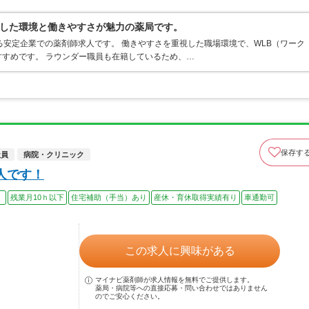
した環境と働きやすさが魅力の薬局です。
る安定企業での薬剤師求人です。 働きやすさを重視した職場環境で、WLB（ワーク
すめです。 ラウンダー職員も在籍しているため、…
保存す
社員
病院・クリニック
人です！
）
残業月10ｈ以下
住宅補助（手当）あり
産休・育休取得実績有り
車通勤可
この求人に興味がある
マイナビ薬剤師が求人情報を無料でご提供します。
薬局・病院等への直接応募・問い合わせではありません
のでご安心ください。