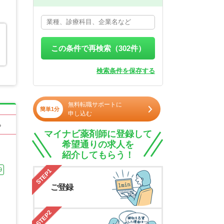
この条件で再検索（
302
件）
検索条件を保存する
無料転職サポートに
簡単1分
申し込む
る
マイナビ薬剤師に登録して
希望通りの求人を
紹介してもらう！
9
STEP1
ご登録
STEP2