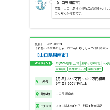
【山口県周南市】
広島・山口・島根で複数店舗展開をされて
にも対応が可能です。
更新日：2025/09/23
ふれあい薬局宮の前店 株式会社ゆうしんの薬剤師求人
【山口県周南市】
注目ポイント
年収500万円以上可
新卒も応募可能
未経
車通勤可
店舗数10～29
積極採用中
【月収】35.0万円～40.0万円程度
給与
【年収】500万円以上
山口県 周南市
勤務地
ＪＲ山陽本線(神戸－門司) 新南陽駅
アクセス