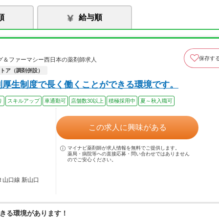
順
給与順
保存す
グ＆ファーマシー西日本の薬剤師求人
トア（調剤併設）
利厚生制度で長く働くことができる環境です。
り
スキルアップ
車通勤可
店舗数30以上
積極採用中
夏～秋入職可
この求人に興味がある
マイナビ薬剤師が求人情報を無料でご提供します。
薬局・病院等への直接応募・問い合わせではありません
のでご安心ください。
Ｒ山口線 新山口
きる環境があります！