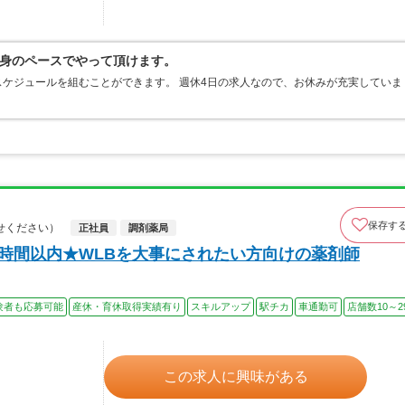
身のペースでやって頂けます。
ケジュールを組むことができます。 週休4日の求人なので、お休みが充実していま
保存す
せください）
正社員
調剤薬局
5時間以内★WLBを大事にされたい方向けの薬剤師
験者も応募可能
産休・育休取得実績有り
スキルアップ
駅チカ
車通勤可
店舗数10～2
この求人に興味がある