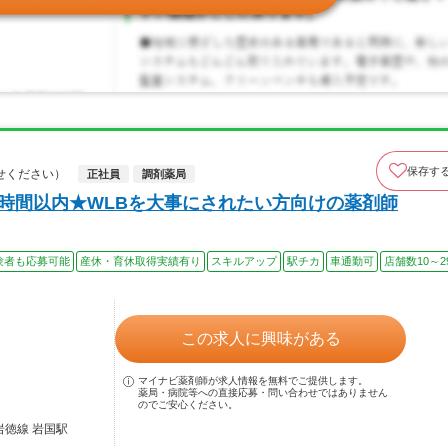
保存す
せください）
正社員
調剤薬局
5時間以内★WLBを大事にされたい方向けの薬剤師
験者も応募可能
産休・育休取得実績有り
スキルアップ
駅チカ
車通勤可
店舗数10～2
この求人に興味がある
マイナビ薬剤師が求人情報を無料でご提供します。
薬局・病院等への直接応募・問い合わせではありません
のでご安心ください。
岩徳線 岩国駅