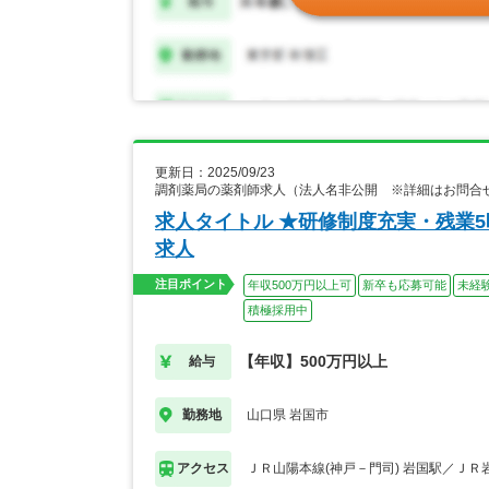
更新日：2025/09/23
調剤薬局の薬剤師求人（法人名非公開 ※詳細はお問合
求人タイトル ★研修制度充実・残業
求人
注目ポイント
年収500万円以上可
新卒も応募可能
未経
積極採用中
【年収】500万円以上
給与
山口県 岩国市
勤務地
ＪＲ山陽本線(神戸－門司) 岩国駅／ＪＲ
アクセス