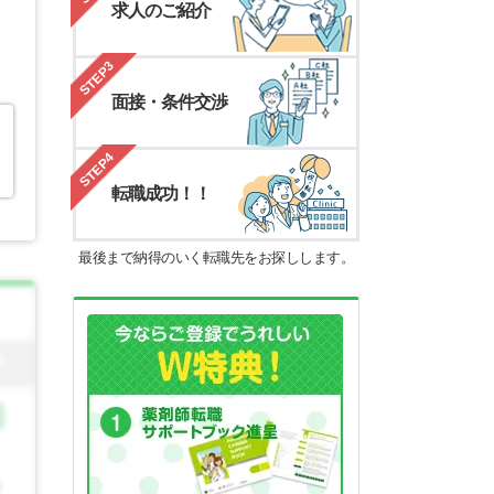
求人のご紹介
STEP3
面接・条件交渉
STEP4
転職成功！！
最後まで納得のいく転職先をお探しします。