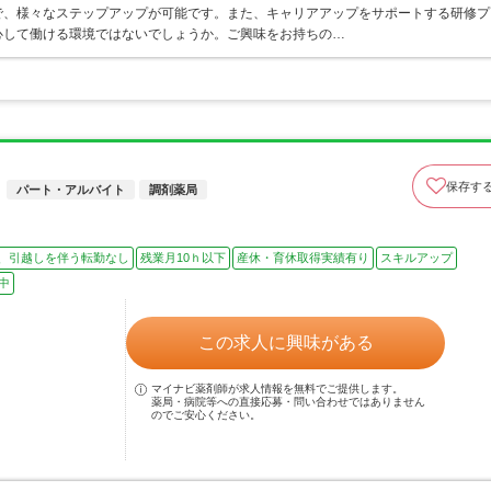
で、様々なステップアップが可能です。また、キャリアアップをサポートする研修プ
心して働ける環境ではないでしょうか。ご興味をお持ちの…
保存す
パート・アルバイト
調剤薬局
、引越しを伴う転勤なし
残業月10ｈ以下
産休・育休取得実績有り
スキルアップ
中
この求人に興味がある
マイナビ薬剤師が求人情報を無料でご提供します。
薬局・病院等への直接応募・問い合わせではありません
のでご安心ください。