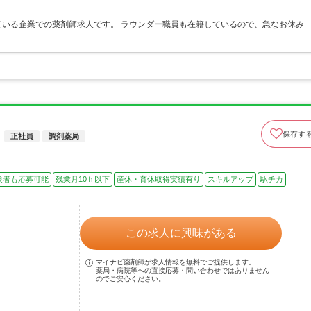
いる企業での薬剤師求人です。 ラウンダー職員も在籍しているので、急なお休み
保存す
正社員
調剤薬局
験者も応募可能
残業月10ｈ以下
産休・育休取得実績有り
スキルアップ
駅チカ
この求人に興味がある
マイナビ薬剤師が求人情報を無料でご提供します。
薬局・病院等への直接応募・問い合わせではありません
のでご安心ください。