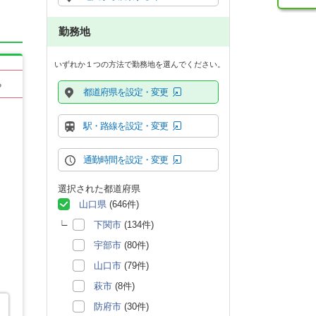
勤務地
いずれか１つの方法で勤務地を選んでください。
る
都道府県を設定・変更
駅・路線を設定・変更
通勤時間を設定・変更
選択された都道府県
山口県
(646件)
下関市
(134件)
宇部市
(80件)
山口市
(79件)
萩市
(8件)
防府市
(30件)