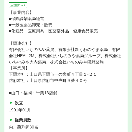
店舗数1～9
【事業内容】
■保険調剤薬局経営
■一般医薬品卸売・販売
■化粧品・医療用具・医薬部外品・健康食品販売
【関連会社】
有限会社いちのみや薬局、有限会社新くわのやま薬局、有限
会社HEAL 2M、株式会社いちのみや薬局グループ、株式会社
いちのみや大内薬局、株式会社いちのみや熊野薬局
【事業所】
下関本社：山口県下関市一の宮町４丁目１-２１
防府本社：山口県防府市中央町９番４０号
■山口・福岡・千葉13店舗
設立
1991年01月
従業員数
内、薬剤師30名