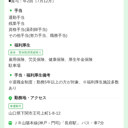
■賞与：年2回（7月12月）
手当
通勤手当
残業手当
資格手当(薬剤師手当)
その他手当(努力手当、職務手当)
福利厚生
産休・育休取得実績有り
雇用保険、労災保険、健康保険、厚生年金保険
駐車場
手当・福利厚生備考
※退職金制度：勤務5年以上の方が対象、※福利厚生施設多数
あり
勤務地・アクセス
車通勤可
山口県下関市王司上町1-8-12
ＪＲ山陽本線(神戸－門司)「長府駅」 バス・車7分