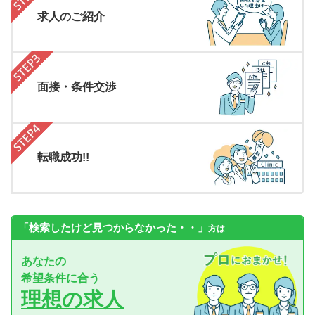
求人のご紹介
面接・条件交渉
転職成功!!
「検索したけど見つからなかった・・」
方は
あなたの
希望条件に合う
理想の求人