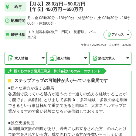
【月収】28.0万円～50.0万円
給与
【年収】450万円～650万円
月～金:08時30分～18時00分（休憩60分）,土:08時30分～16時
勤務時間
00分（休憩60分）
ＪＲ山陽本線(神戸－門司)「長府駅」 バス・
最寄り駅
アクセス
車7分
更新日：2025/12/23 求人番号：436281
求人情報
法人情報
類似の求人
新くわのやま薬局王司店 株式会社いちのみ…のポイント
ステップアップの可能性が広がっている薬局です
■様々な処方が扱える薬局
各店舗で扱っている処方が違うので一通りの処方を経験することが
可能です。薬剤師にとりまして多科Dr.、多科経験、多数の薬を網羅
できるという事は極めて重要であると同時に、大変スキルアップに
繋がりますので良い経験になると確信致しております。
■独立支援制度
薬局開局支援の制度があり、過去にも独立をされた方、のれんわけ
で経営をされている方、成功されている方が多数いらっしゃいま