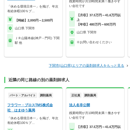
残業時間が月10時間未満！働きやす
い会社です
「休める環境日本一」を掲げ、年次
有給休暇100％プ…
【月収】37.5万円～41.6万円以
上
【時給】2,000円～2,500円
【年収】480万円～600万円
山口県 下関市
山口県 下関市
ＪＲ山陽本線(神戸－門司) 下関
※お問い合わせください
駅 他
下関市(山口県)エリアの薬剤師求人をもっと見る
近隣の同じ路線の別の薬剤師求人
パート・アルバイト
調剤薬局
正社員
調剤薬局
フラワー・ブロスTMS株式会
法人名非公開
社 はまゆう薬局
残業時間が月10時間未満！働きやす
い会社です
「休める環境日本一」を掲げ、年次
有給休暇100％プ…
【月収】37.5万円～41.6万円以