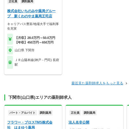
正社員
調剤薬局
株式会社いちのみや薬局グルー
プ 新くわのやま薬局王司店
キャリアパス豊富/地場大手で福利厚
生充実
【月収】28.0万円～50.0万円
【年収】450万円～650万円
山口県 下関市
ＪＲ山陽本線(神戸－門司) 長府
駅
最近見た薬剤師求人をもっと見る
下関市(山口県)エリアの薬剤師求人
パート・アルバイト
調剤薬局
正社員
調剤薬局
フラワー・ブロスTMS株式会
法人名非公開
社 はまゆう薬局