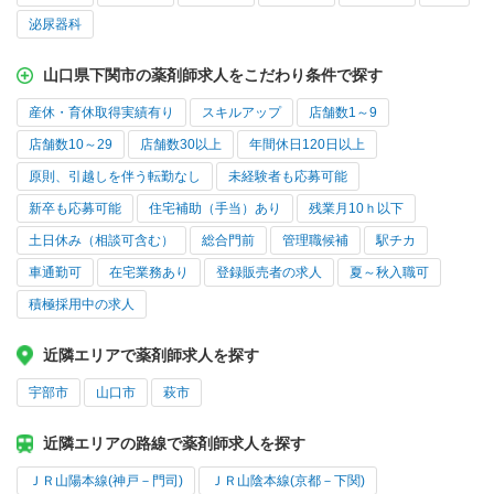
泌尿器科
山口県下関市の薬剤師求人をこだわり条件で探す
産休・育休取得実績有り
スキルアップ
店舗数1～9
店舗数10～29
店舗数30以上
年間休日120日以上
原則、引越しを伴う転勤なし
未経験者も応募可能
新卒も応募可能
住宅補助（手当）あり
残業月10ｈ以下
土日休み（相談可含む）
総合門前
管理職候補
駅チカ
車通勤可
在宅業務あり
登録販売者の求人
夏～秋入職可
積極採用中の求人
近隣エリアで薬剤師求人を探す
宇部市
山口市
萩市
近隣エリアの路線で薬剤師求人を探す
ＪＲ山陽本線(神戸－門司)
ＪＲ山陰本線(京都－下関)