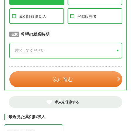
薬剤師取得見込
登録販売者
取得予定年
希望の就業時期
必須
任意
年 3月
次に進む
求人を保存する
最近見た薬剤師求人