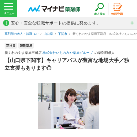
!
安心・安全な転職サポートの提供に努めます。
薬剤師の求人・転職TOP
山口県
下関市
新くわのやま薬局王司店 株式会社いちのみや
正社員
調剤薬局
新くわのやま薬局王司店
株式会社いちのみや薬局グループ
の薬剤師求人
【山口県下関市】キャリアパスが豊富な地場大手／独
立支援もあります◎