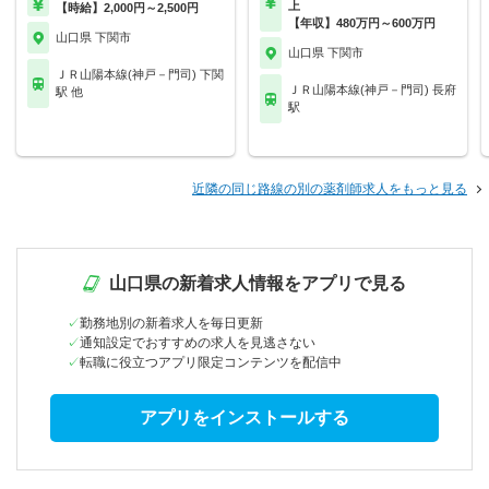
上
【時給】2,000円～2,500円
【年収】480万円～600万円
山口県 下関市
山口県 下関市
ＪＲ山陽本線(神戸－門司) 下関
ＪＲ山陽本線(神戸－門司) 長府
駅 他
駅
近隣の同じ路線の別の薬剤師求人をもっと見る
山口県の新着求人情報をアプリで見る
勤務地別の新着求人を毎日更新
通知設定でおすすめの求人を見逃さない
転職に役立つアプリ限定コンテンツを配信中
アプリをインストールする