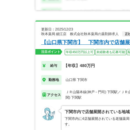
更新日：2025/12/23
秋本薬局 細江店 株式会社秋本薬局の薬剤師求人
正
【山口県下関市】 下関市内で店舗展
注目ポイント
年収450万円以上可
未経験者も応募可能
【年収】480万円
給与
山口県 下関市
勤務地
ＪＲ山陽本線(神戸－門司) 下関駅／ＪＲ
アクセス
関) 下関駅
下関市内で店舗展開されている地域
下関市内に4店舗展開されている老舗薬局
す。