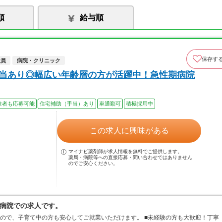
順
給与順
保存す
社員
病院・クリニック
手当あり◎幅広い年齢層の方が活躍中！急性期病院
験者も応募可能
住宅補助（手当）あり
車通勤可
積極採用中
この求人に興味がある
マイナビ薬剤師が求人情報を無料でご提供します。
薬局・病院等への直接応募・問い合わせではありません
のでご安心ください。
病院での求人です。
すので、子育て中の方も安心してご就業いただけます。 ■未経験の方も大歓迎！丁寧