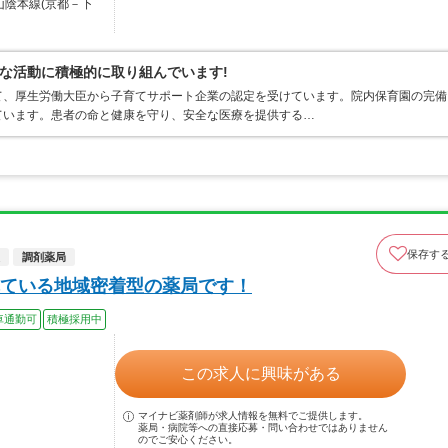
山陰本線(京都－下
な活動に積極的に取り組んでいます!
て、厚生労働大臣から子育てサポート企業の認定を受けています。院内保育園の完備
ています。患者の命と健康を守り、安全な医療を提供する…
保存す
調剤薬局
ている地域密着型の薬局です！
車通勤可
積極採用中
この求人に興味がある
マイナビ薬剤師が求人情報を無料でご提供します。
薬局・病院等への直接応募・問い合わせではありません
のでご安心ください。