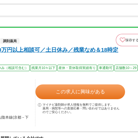
保存す
調剤薬局
00万円以上相談可／土日休み／残業なめ＆18時定
休み（相談可含む）
残業月10ｈ以下
産休・育休取得実績有り
車通勤可
店舗数10～29
この求人に興味がある
マイナビ薬剤師が求人情報を無料でご提供します。
薬局・病院等への直接応募・問い合わせではありません
のでご安心ください。
山陰本線(京都－下