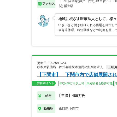
ＪＲ山陽本線(神戸－門司) 幡生駅／ＪＲ
アクセス
関) 幡生駅
地域に根ざす医療法人として、様々
いきいきと働き続けられる職場を目指し
や育児休暇、時短勤務などの制度も整っ
更新日：2025/12/23
秋本東駅薬局 株式会社秋本薬局の薬剤師求人
正社員
【下関市】 下関市内で店舗展開され
注目ポイント
年収450万円以上可
未経験者も応募可能
【年収】480万円
給与
山口県 下関市
勤務地