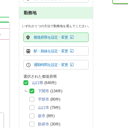
勤務地
いずれか１つの方法で勤務地を選んでください。
る
都道府県を設定・変更
駅・路線を設定・変更
通勤時間を設定・変更
選択された都道府県
山口県
(646件)
下関市
(134件)
宇部市
(80件)
山口市
(79件)
萩市
(8件)
防府市
(30件)