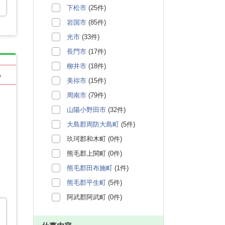
下松市
(25件)
岩国市
(85件)
光市
(33件)
長門市
(17件)
柳井市
(18件)
る
美祢市
(15件)
周南市
(79件)
山陽小野田市
(32件)
大島郡周防大島町
(5件)
玖珂郡和木町 (0件)
熊毛郡上関町 (0件)
熊毛郡田布施町
(1件)
熊毛郡平生町
(5件)
阿武郡阿武町 (0件)