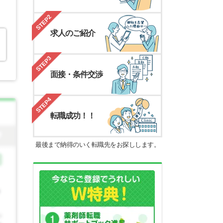
STEP2
求人のご紹介
STEP3
面接・条件交渉
STEP4
転職成功！！
最後まで納得のいく転職先をお探しします。