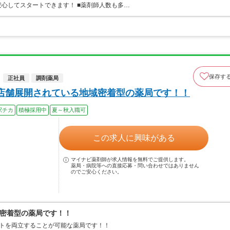
心してスタートできます！ ■薬剤師人数も多…
保存す
正社員
調剤薬局
で店舗展開されている地域密着型の薬局です！！
駅チカ
積極採用中
夏～秋入職可
この求人に興味がある
マイナビ薬剤師が求人情報を無料でご提供します。
薬局・病院等への直接応募・問い合わせではありません
のでご安心ください。
密着型の薬局です！！
ートを両立することが可能な薬局です！！