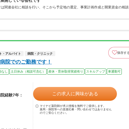
を展開している会社です
方は関連会社に相談を行い、そこから予定地の選定、事業計画作成と開業資金の相談
保存す
ト・アルバイト
病院・クリニック
病院でのご勤務です！
勤なし
土日休み（相談可含む）
産休・育休取得実績有り
スキルアップ
車通勤可
この求人に興味がある
病院経験7年：
マイナビ薬剤師が求人情報を無料でご提供します。
薬局・病院等への直接応募・問い合わせではありません
のでご安心ください。