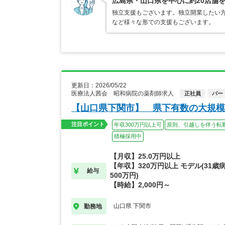
広島県・山口県を中心に約20店舗
独立支援もございます。独立開業したい
など様々な形での支援もございます。
更新日：2026/05/22
医療法人茜会 昭和病院の薬剤師求人
正社員
パー
【山口県下関市】 県下有数の大規模
注目ポイント
年収300万円以上可
原則、引越しを伴う転
積極採用中
【月収】25.0万円以上
【年収】320万円以上 モデル(31歳
給与
500万円)
【時給】2,000円～
山口県 下関市
勤務地