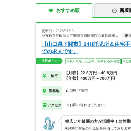
おすすめ順
新着
更新日：2026/01/08
地方独立行政法人下関市立市民病院の薬剤師求人
正
【山口県下関市】24H託児所＆住宅
での求人です。
注目ポイント
年収700万円以上可
新卒も応募可能
未経
【月収】22.8万円～40.8万円
給与
【年収】400万円～700万円
山口県 下関市
勤務地
※お問い合わせください
アクセス
幅広い年齢層の方が活躍中！急性期
■24時間対応の託児所を完備しておりま