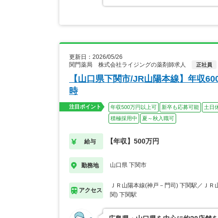
更新日：2026/05/26
関門薬局 株式会社ライジングの薬剤師求人
正社員
【山口県下関市/JR山陽本線】年収6
時
注目ポイント
年収500万円以上可
新卒も応募可能
土日
積極採用中
夏～秋入職可
【年収】500万円
給与
山口県 下関市
勤務地
ＪＲ山陽本線(神戸－門司) 下関駅／ＪＲ
アクセス
関) 下関駅