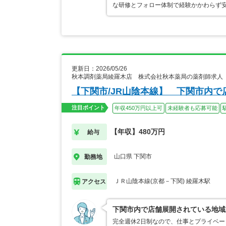
な研修とフォロー体制で経験かかわらず安
更新日：2026/05/26
秋本調剤薬局綾羅木店 株式会社秋本薬局の薬剤師求人
【下関市/JR山陰本線】 下関市内
注目ポイント
年収450万円以上可
未経験者も応募可能
【年収】480万円
給与
山口県 下関市
勤務地
ＪＲ山陰本線(京都－下関) 綾羅木駅
アクセス
下関市内で店舗展開されている地域
完全週休2日制なので、仕事とプライベ