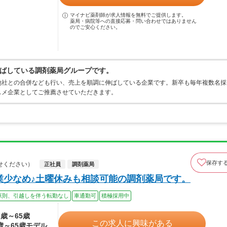
マイナビ薬剤師が求人情報を無料でご提供します。
薬局・病院等への直接応募・問い合わせではありません
のでご安心ください。
ばしている調剤薬局グループです。
他社との合併なども行い、売上を順調に伸ばしている企業です。新卒も毎年複数名採
スメ企業としてご推薦させていただきます。
保存す
せください）
正社員
調剤薬局
残業少なめ♪土曜休みも相談可能の調剤薬局です。
原則、引越しを伴う転勤なし
車通勤可
積極採用中
3歳～65歳
この求人に興味がある
3歳～65歳モデル