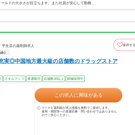
ィールドの大きさが目立ちます。また社員が安心して勤務…
保存す
 平生店の薬剤師求人
のみ）
充実◎中国地方最大級の店舗数のドラッグストア
り
スキルアップ
車通勤可
店舗数30以上
積極採用中
この求人に興味がある
マイナビ薬剤師が求人情報を無料でご提供します。
薬局・病院等への直接応募・問い合わせではありません
のでご安心ください。