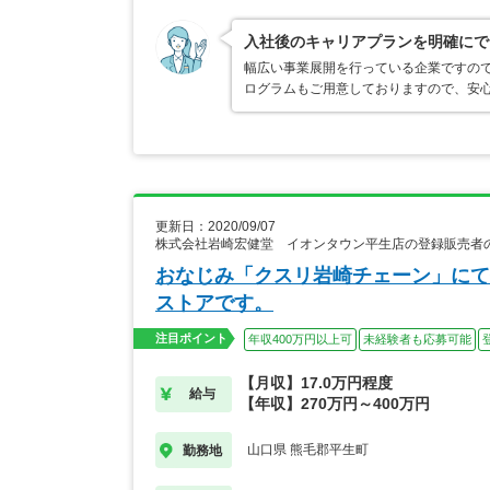
入社後のキャリアプランを明確にで
幅広い事業展開を行っている企業ですの
ログラムもご用意しておりますので、安
更新日：2020/09/07
株式会社岩崎宏健堂 イオンタウン平生店の登録販売者
おなじみ「クスリ岩崎チェーン」にて
ストアです。
注目ポイント
年収400万円以上可
未経験者も応募可能
【月収】17.0万円程度
給与
【年収】270万円～400万円
山口県 熊毛郡平生町
勤務地