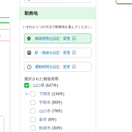
勤務地
いずれか１つの方法で勤務地を選んでください。
る
都道府県を設定・変更
駅・路線を設定・変更
通勤時間を設定・変更
選択された都道府県
山口県
(647件)
下関市
(134件)
宇部市
(80件)
山口市
(79件)
萩市
(8件)
防府市
(30件)