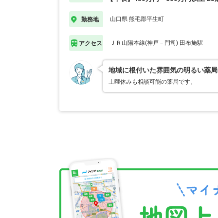
山口県 熊毛郡平生町
勤務地
ＪＲ山陽本線(神戸－門司) 田布施駅
アクセス
地域に根付いた雰囲気の明るい薬局
土曜休みも相談可能の薬局です。