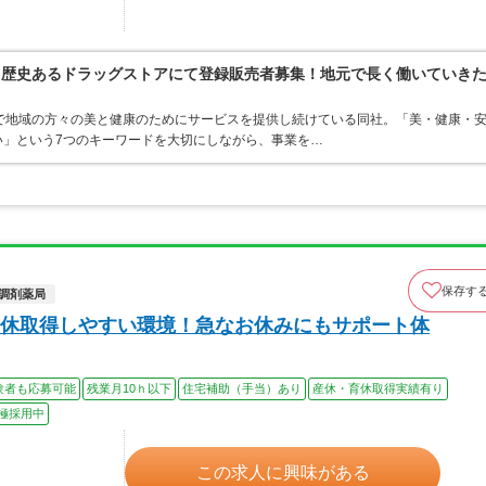
！歴史あるドラッグストアにて登録販売者募集！地元で長く働いていき
で地域の方々の美と健康のためにサービスを提供し続けている同社。「美・健康・
い」という7つのキーワードを大切にしながら、事業を…
保存す
調剤薬局
休取得しやすい環境！急なお休みにもサポート体
験者も応募可能
残業月10ｈ以下
住宅補助（手当）あり
産休・育休取得実績有り
極採用中
この求人に興味がある