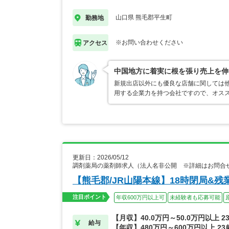
山口県 熊毛郡平生町
勤務地
※お問い合わせください
アクセス
中国地方に着実に根を張り売上を伸
新規出店以外にも優良な店舗に関しては
用する企業力を持つ会社ですので、オス
更新日：2026/05/12
調剤薬局の薬剤師求人（法人名非公開 ※詳細はお問合
【熊毛郡/JR山陽本線】18時閉局&
注目ポイント
年収600万円以上可
未経験者も応募可能
【月収】40.0万円～50.0万円以上 2
給与
【年収】480万円～600万円以上 2