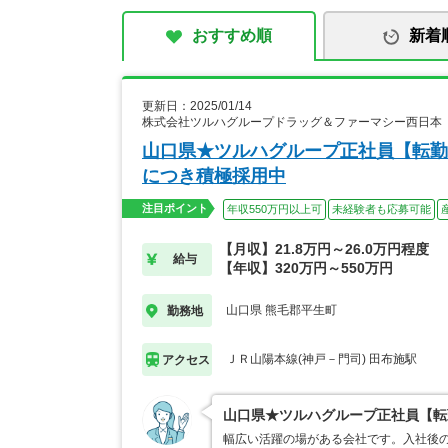
おすすめ順
新着
更新日：2025/01/14
株式会社ツルハグループドラッグ＆ファーマシー西日本
山口県★ツルハグループ正社員【転勤
につき積極採用中
注目ポイント
年収550万円以上可
未経験者も応募可能
【月収】21.8万円～26.0万円程度
給与
【年収】320万円～550万円
山口県 熊毛郡平生町
勤務地
ＪＲ山陽本線(神戸－門司) 田布施駅
アクセス
山口県★ツルハグループ正社員【転
幅広い活躍の場がある会社です。入社後