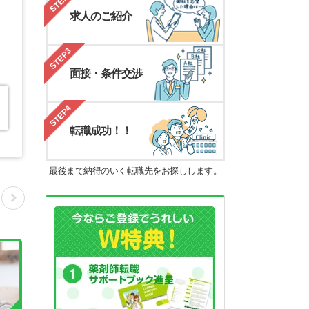
STEP2
求人のご紹介
STEP3
面接・条件交渉
STEP4
転職成功！！
最後まで納得のいく転職先をお探しします。