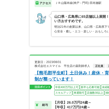
ＪＲ山陽本線(神戸－門司) 田布施駅
アクセス
山口県・広島県に65店舗以上展開
い方おすすめです。
明治21年の創業以来、山口県・広島県下
心安全・癒し・エコ・楽しい・おもしろ
更新日：2023/08/31
株式会社エスマイル 平生店の薬剤師求人
正社員
【熊毛郡平生町】土日休み！産休・育
制が整っています！
注目ポイント
年収400万円以上可
新卒も応募可能
未経
スキルアップ
車通勤可
店舗数30以上
積
【月収】26.0万円24歳～
給与
【年収】417万円24歳～