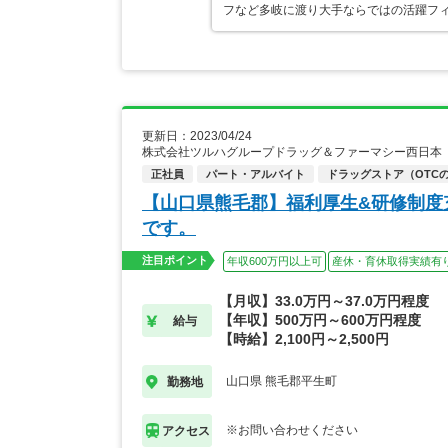
フなど多岐に渡り大手ならではの活躍フ
更新日：2023/04/24
株式会社ツルハグループドラッグ＆ファーマシー西日本
正社員
パート・アルバイト
ドラッグストア（OTC
【山口県熊毛郡】福利厚生&研修制度
です。
注目ポイント
年収600万円以上可
産休・育休取得実績有
【月収】33.0万円～37.0万円程度
【年収】500万円～600万円程度
給与
【時給】2,100円～2,500円
山口県 熊毛郡平生町
勤務地
※お問い合わせください
アクセス