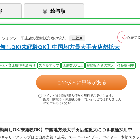
順
給与順
保存す
 ウォンツ 平生店の登録販売者の求人
正社員
無しOK/未経験OK】中国地方最大手★店舗拡大
産休・育休取得実績有り
スキルアップ
店舗数30以上
登録販売者の求人
積極採用中
この求人に興味がある
マイナビ薬剤師が求人情報を無料でご提供します。
薬局・病院等への直接応募・問い合わせではありません
のでご安心ください。
勤無しOK/未経験OK】中国地方最大手★店舗拡大につき積極採用中
のキャリアステップはご自身次第！店長、スーパーバイザー、バイヤー、本部スタッ