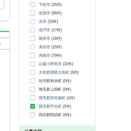
下松市
(25件)
岩国市
(86件)
光市
(33件)
長門市
(17件)
柳井市
(18件)
る
美祢市
(15件)
周南市
(79件)
山陽小野田市
(32件)
大島郡周防大島町
(5件)
玖珂郡和木町 (0件)
熊毛郡上関町 (0件)
熊毛郡田布施町
(1件)
熊毛郡平生町
(5件)
阿武郡阿武町 (0件)