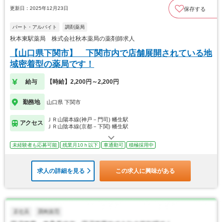
更新日：2025年12月23日
保存する
パート・アルバイト
調剤薬局
秋本東駅薬局 株式会社秋本薬局の薬剤師求人
【山口県下関市】 下関市内で店舗展開されている地
域密着型の薬局です！
給与
【時給】2,200円～2,200円
勤務地
山口県 下関市
ＪＲ山陽本線(神戸－門司) 幡生駅
アクセス
ＪＲ山陰本線(京都－下関) 幡生駅
未経験者も応募可能
残業月10ｈ以下
車通勤可
積極採用中
求人の詳細を見る
この求人に興味がある