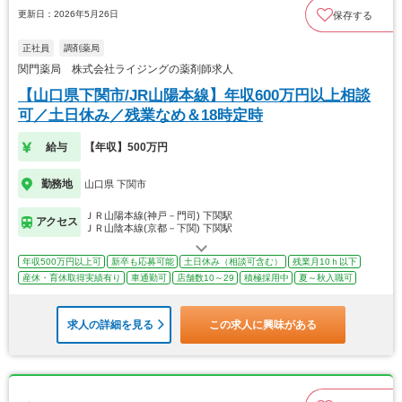
更新日：2026年5月26日
保存する
正社員
調剤薬局
関門薬局 株式会社ライジングの薬剤師求人
【山口県下関市/JR山陽本線】年収600万円以上相談
可／土日休み／残業なめ＆18時定時
給与
【年収】500万円
勤務地
山口県 下関市
ＪＲ山陽本線(神戸－門司) 下関駅
アクセス
ＪＲ山陰本線(京都－下関) 下関駅
年収500万円以上可
新卒も応募可能
土日休み（相談可含む）
残業月10ｈ以下
産休・育休取得実績有り
車通勤可
店舗数10～29
積極採用中
夏～秋入職可
求人の詳細を見る
この求人に興味がある