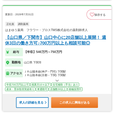
更新日：2026年7月31日
保存する
正社員
調剤薬局
はまゆう薬局 フラワー・ブロスTMS株式会社の薬剤師求人
【山口県／下関市】山口中心に20店舗以上展開！ 週
休3日の働き方可♪700万円以上も相談可能◎
給与
【年収】540万円～750万円
勤務地
山口県 下関市
ＪＲ山陽本線(神戸－門司) 下関駅
アクセス
ＪＲ山陰本線(京都－下関) 下関駅
年収700万円以上可
残業月10ｈ以下
住宅補助（手当）あり
産休・育休取得実績有り
車通勤可
店舗数30以上
積極採用中
求人の詳細を見る
この求人に興味がある