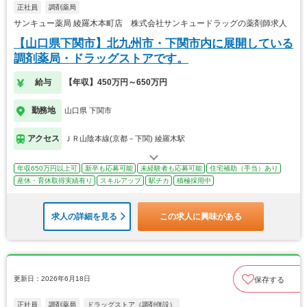
正社員
調剤薬局
サンキュー薬局 綾羅木本町店 株式会社サンキュードラッグの薬剤師求人
【山口県下関市】北九州市・下関市内に展開している
調剤薬局・ドラッグストアです。
給与
【年収】450万円～650万円
勤務地
山口県 下関市
アクセス
ＪＲ山陰本線(京都－下関) 綾羅木駅
年収650万円以上可
新卒も応募可能
未経験者も応募可能
住宅補助（手当）あり
産休・育休取得実績有り
スキルアップ
駅チカ
積極採用中
求人の詳細を見る
この求人に興味がある
更新日：2026年6月18日
保存する
正社員
調剤薬局
ドラッグストア（調剤併設）