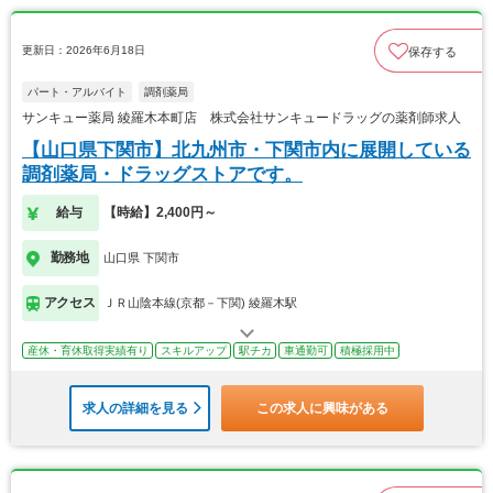
更新日：2026年6月18日
保存する
パート・アルバイト
調剤薬局
サンキュー薬局 綾羅木本町店 株式会社サンキュードラッグの薬剤師求人
【山口県下関市】北九州市・下関市内に展開している
調剤薬局・ドラッグストアです。
給与
【時給】2,400円～
勤務地
山口県 下関市
アクセス
ＪＲ山陰本線(京都－下関) 綾羅木駅
産休・育休取得実績有り
スキルアップ
駅チカ
車通勤可
積極採用中
求人の詳細を見る
この求人に興味がある