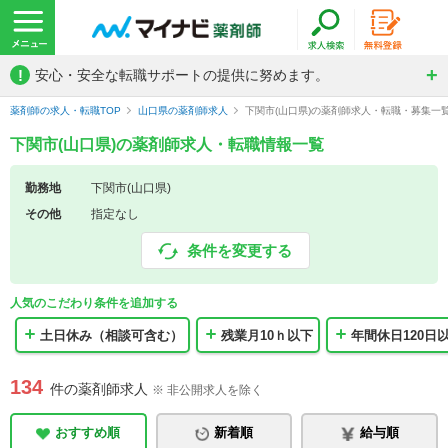
!
安心・安全な転職サポートの提供に努めます。
薬剤師の求人・転職TOP
山口県の薬剤師求人
下関市(山口県)の薬剤師求人・転職・募集一
下関市(山口県)の薬剤師求人・転職情報一覧
勤務地
下関市(山口県)
その他
指定なし
条件を変更する
人気のこだわり条件を追加する
土日休み（相談可含む）
残業月10ｈ以下
年間休日120日
134
件の薬剤師求人
※ 非公開求人を除く
おすすめ順
新着順
給与順