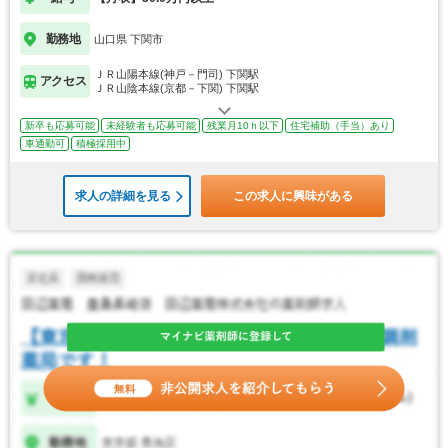
勤務地
山口県 下関市
ＪＲ山陽本線(神戸－門司) 下関駅
アクセス
ＪＲ山陰本線(京都－下関) 下関駅
新卒も応募可能
未経験者も応募可能
残業月10ｈ以下
住宅補助（手当）あり
車通勤可
積極採用中
求人の詳細を見る
この求人に興味がある