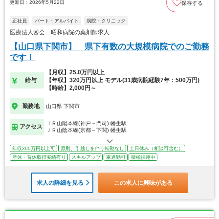
更新日：2026年5月22日
保存する
正社員
パート・アルバイト
病院・クリニック
医療法人茜会 昭和病院の薬剤師求人
【山口県下関市】 県下有数の大規模病院でのご勤務
です！
【月収】25.0万円以上
給与
【年収】320万円以上 モデル(31歳病院経験7年：500万円)
【時給】2,000円～
勤務地
山口県 下関市
ＪＲ山陽本線(神戸－門司) 幡生駅
アクセス
ＪＲ山陰本線(京都－下関) 幡生駅
年収300万円以上可
原則、引越しを伴う転勤なし
土日休み（相談可含む）
産休・育休取得実績有り
スキルアップ
車通勤可
積極採用中
求人の詳細を見る
この求人に興味がある