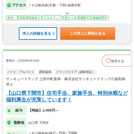
アクセス
ＪＲ山陰本線(京都－下関) 綾羅木駅
産休・育休取得実績有り
スキルアップ
駅チカ
車通勤可
積極採用中
求人の詳細を見る
この求人に興味がある
更新日：2026年6月18日
保存する
パート・アルバイト
調剤薬局
ドラッグストア（調剤併設）
サンキュードラッグ 上田中町薬局 株式会社サンキュードラッグの薬剤師
求人
【山口県下関市】住宅手当、家族手当、特別休暇など
福利厚生が充実しています！
給与
【時給】2,400円～
勤務地
山口県 下関市
ＪＲ山陽本線(神戸－門司) 下関駅