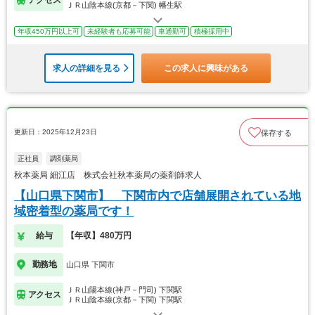
ＪＲ山陰本線(京都－下関) 幡生駅
年収450万円以上可
未経験者も応募可能
車通勤可
積極採用中
求人の詳細を見る
この求人に興味がある
更新日：2025年12月23日
保存する
正社員
調剤薬局
秋本薬局 細江店 株式会社秋本薬局の薬剤師求人
【山口県下関市】 下関市内で店舗展開されている地
域密着型の薬局です！
給与
【年収】480万円
勤務地
山口県 下関市
ＪＲ山陽本線(神戸－門司) 下関駅
アクセス
ＪＲ山陰本線(京都－下関) 下関駅