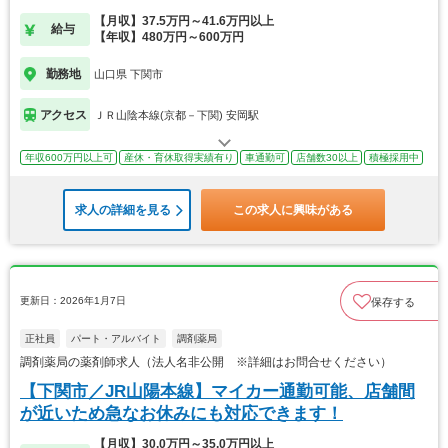
【月収】37.5万円～41.6万円以上
給与
【年収】480万円～600万円
勤務地
山口県 下関市
アクセス
ＪＲ山陰本線(京都－下関) 安岡駅
年収600万円以上可
産休・育休取得実績有り
車通勤可
店舗数30以上
積極採用中
求人の詳細を見る
この求人に興味がある
更新日：2026年1月7日
保存する
正社員
パート・アルバイト
調剤薬局
調剤薬局の薬剤師求人（法人名非公開 ※詳細はお問合せください）
【下関市／JR山陽本線】マイカー通勤可能、店舗間
が近いため急なお休みにも対応できます！
【月収】30.0万円～35.0万円以上