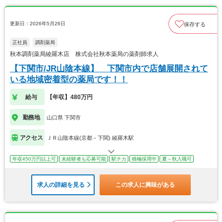
更新日：2026年5月26日
保存する
正社員
調剤薬局
秋本調剤薬局綾羅木店 株式会社秋本薬局の薬剤師求人
【下関市/JR山陰本線】 下関市内で店舗展開されて
いる地域密着型の薬局です！！
給与
【年収】480万円
勤務地
山口県 下関市
アクセス
ＪＲ山陰本線(京都－下関) 綾羅木駅
年収450万円以上可
未経験者も応募可能
駅チカ
積極採用中
夏～秋入職可
求人の詳細を見る
この求人に興味がある