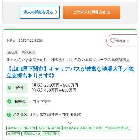
求人の詳細を見る
この求人に興味がある
更新日：2025年12月23日
保存する
正社員
調剤薬局
新くわのやま薬局王司店 株式会社いちのみや薬局グループの薬剤師求人
【山口県下関市】キャリアパスが豊富な地場大手／独
立支援もあります◎
【月収】28.0万円～50.0万円
給与
【年収】450万円～650万円
勤務地
山口県 下関市
アクセス
ＪＲ山陽本線(神戸－門司) 長府駅
年収650万円以上可
新卒も応募可能
未経験者も応募可能
産休・育休取得実績有り
車通勤可
店舗数1～9
積極採用中