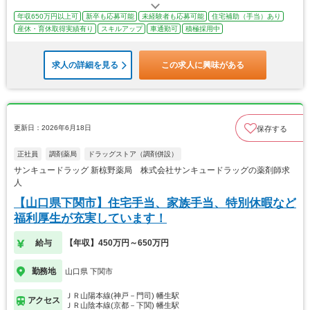
年収650万円以上可
新卒も応募可能
未経験者も応募可能
住宅補助（手当）あり
産休・育休取得実績有り
スキルアップ
車通勤可
積極採用中
求人の詳細を見る
この求人に興味がある
更新日：2026年6月18日
保存する
正社員
調剤薬局
ドラッグストア（調剤併設）
サンキュードラッグ 新椋野薬局 株式会社サンキュードラッグの薬剤師求
人
【山口県下関市】住宅手当、家族手当、特別休暇など
福利厚生が充実しています！
給与
【年収】450万円～650万円
勤務地
山口県 下関市
ＪＲ山陽本線(神戸－門司) 幡生駅
アクセス
ＪＲ山陰本線(京都－下関) 幡生駅