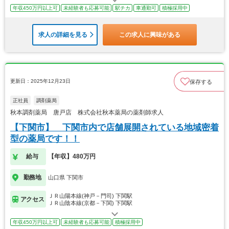
年収450万円以上可
未経験者も応募可能
駅チカ
車通勤可
積極採用中
求人の詳細を見る
この求人に興味がある
更新日：2025年12月23日
保存する
正社員
調剤薬局
秋本調剤薬局 唐戸店 株式会社秋本薬局の薬剤師求人
【下関市】 下関市内で店舗展開されている地域密着
型の薬局です！！
給与
【年収】480万円
勤務地
山口県 下関市
ＪＲ山陽本線(神戸－門司) 下関駅
アクセス
ＪＲ山陰本線(京都－下関) 下関駅
年収450万円以上可
未経験者も応募可能
積極採用中