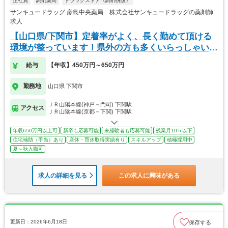
正社員
調剤薬局
ドラッグストア（調剤併設）
サンキュードラッグ 彦島中央薬局 株式会社サンキュードラッグの薬剤師
求人
【山口県/下関市】定着率がよく、長く勤めて頂ける
環境が整っています！県外の方も多くいらっしゃいま
す
給与
【年収】450万円～650万円
勤務地
山口県 下関市
ＪＲ山陽本線(神戸－門司) 下関駅
アクセス
ＪＲ山陰本線(京都－下関) 下関駅
年収650万円以上可
新卒も応募可能
未経験者も応募可能
残業月10ｈ以下
住宅補助（手当）あり
産休・育休取得実績有り
スキルアップ
積極採用中
夏～秋入職可
求人の詳細を見る
この求人に興味がある
更新日：2026年6月18日
保存する