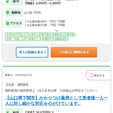
給与
【時給】2,000円～2,300円
勤務地
山口県 下関市
ＪＲ山陽本線(神戸－門司) 下関駅
アクセス
ＪＲ山陰本線(京都－下関) 下関駅
年収600万円以上可
新卒も応募可能
未経験者も応募可能
原則、引越しを伴う転勤なし
車通勤可
積極採用中
求人の詳細を見る
この求人に興味がある
更新日：2023年6月7日
保存する
正社員
調剤薬局
調剤薬局の薬剤師求人（法人名非公開 ※詳細はお問合せください）
【山口県下関市】かかりつけ薬局として患者様一人一
人に対し細かな対応を心がけています。
給与
【月収】30.0万円以上