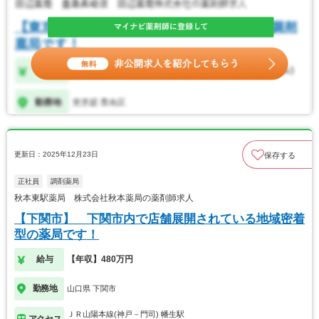
更新日：2025年12月23日
保存する
正社員
調剤薬局
秋本東駅薬局 株式会社秋本薬局の薬剤師求人
【下関市】 下関市内で店舗展開されている地域密着
型の薬局です！
給与
【年収】480万円
勤務地
山口県 下関市
ＪＲ山陽本線(神戸－門司) 幡生駅
アクセス