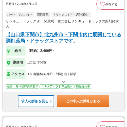
更新日：2026年6月18日
保存する
パート・アルバイト
調剤薬局
ドラッグストア（調剤併設）
サンキュードラッグ 新下関薬局 株式会社サンキュードラッグの薬剤師求
人
【山口県下関市】北九州市・下関市内に展開している
調剤薬局・ドラッグストアです。
給与
【時給】2,400円～
勤務地
山口県 下関市
アクセス
ＪＲ山陽本線(神戸－門司) 新下関駅
産休・育休取得実績有り
スキルアップ
車通勤可
積極採用中
求人の詳細を見る
この求人に興味がある
更新日：2026年6月18日