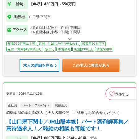
給与
【年収】420万円～550万円
勤務地
山口県 下関市
ＪＲ山陽本線(神戸－門司) 下関駅
アクセス
ＪＲ山陰本線(京都－下関) 下関駅
年収550万円以上可
原則、引越しを伴う転勤なし
残業月10ｈ以下
産休・育休取得実績有り
駅チカ
車通勤可
店舗数30以上
積極採用中
求人の詳細を見る
この求人に興味がある
更新日：2024年11月19日
保存する
正社員
パート・アルバイト
調剤薬局
調剤薬局の薬剤師求人（法人名非公開 ※詳細はお問合せください）
【山口県下関市／JR山陽本線】パート薬剤師募集／
高待遇求人！／時給の相談も可能です！
【年収】600万円以上 25歳～40歳モデル