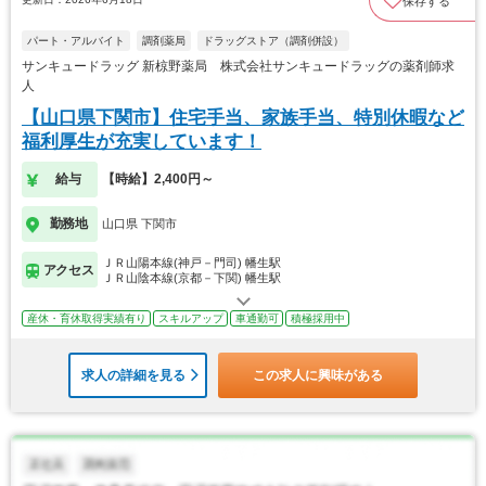
保存する
パート・アルバイト
調剤薬局
ドラッグストア（調剤併設）
サンキュードラッグ 新椋野薬局 株式会社サンキュードラッグの薬剤師求
人
【山口県下関市】住宅手当、家族手当、特別休暇など
福利厚生が充実しています！
給与
【時給】2,400円～
勤務地
山口県 下関市
ＪＲ山陽本線(神戸－門司) 幡生駅
アクセス
ＪＲ山陰本線(京都－下関) 幡生駅
産休・育休取得実績有り
スキルアップ
車通勤可
積極採用中
求人の詳細を見る
この求人に興味がある