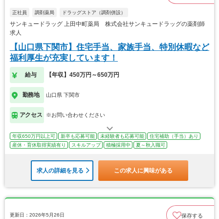
正社員
調剤薬局
ドラッグストア（調剤併設）
サンキュードラッグ 上田中町薬局 株式会社サンキュードラッグの薬剤師
求人
【山口県下関市】住宅手当、家族手当、特別休暇など
福利厚生が充実しています！
給与
【年収】450万円～650万円
勤務地
山口県 下関市
アクセス
※お問い合わせください
年収650万円以上可
新卒も応募可能
未経験者も応募可能
住宅補助（手当）あり
産休・育休取得実績有り
スキルアップ
積極採用中
夏～秋入職可
求人の詳細を見る
この求人に興味がある
更新日：2026年5月26日
保存する