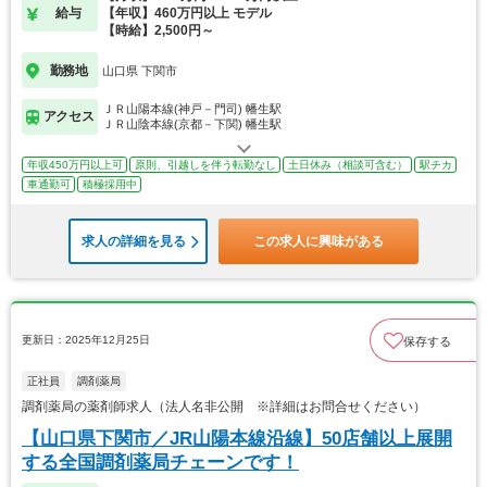
給与
【年収】460万円以上 モデル
【時給】2,500円～
勤務地
山口県 下関市
ＪＲ山陽本線(神戸－門司) 幡生駅
アクセス
ＪＲ山陰本線(京都－下関) 幡生駅
年収450万円以上可
原則、引越しを伴う転勤なし
土日休み（相談可含む）
駅チカ
車通勤可
積極採用中
求人の詳細を見る
この求人に興味がある
更新日：2025年12月25日
保存する
正社員
調剤薬局
調剤薬局の薬剤師求人（法人名非公開 ※詳細はお問合せください）
【山口県下関市／JR山陽本線沿線】50店舗以上展開
する全国調剤薬局チェーンです！