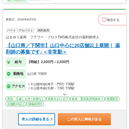
更新日：2026年8月5日
保存する
パート・アルバイト
調剤薬局
はまゆう薬局 フラワー・ブロスTMS株式会社の薬剤師求人
【山口県／下関市】山口中心に20店舗以上展開！ 薬
剤師の募集です♪＜非常勤＞
給与
【時給】2,000円～2,500円
勤務地
山口県 下関市
ＪＲ山陽本線(神戸－門司) 下関駅
アクセス
ＪＲ山陰本線(京都－下関) 下関駅
原則、引越しを伴う転勤なし
残業月10ｈ以下
産休・育休取得実績有り
車通勤可
店舗数30以上
積極採用中
求人の詳細を見る
この求人に興味がある