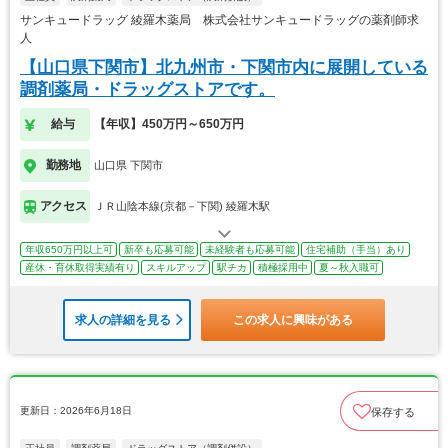
サンキュードラッグ 綾羅木薬局 株式会社サンキュードラッグの薬剤師求
人
【山口県下関市】北九州市・下関市内に展開している
調剤薬局・ドラッグストアです。
給与
【年収】450万円～650万円
勤務地
山口県 下関市
アクセス
ＪＲ山陰本線(京都－下関) 綾羅木駅
年収650万円以上可
新卒も応募可能
未経験者も応募可能
住宅補助（手当）あり
産休・育休取得実績有り
スキルアップ
駅チカ
積極採用中
夏～秋入職可
求人の詳細を見る
この求人に興味がある
更新日：2026年6月18日
保存する