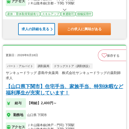
アクセス
ＪＲ山陰本線(京都－下関) 下関駅
産休・育休取得実績有り
スキルアップ
車通勤可
積極採用中
求人の詳細を見る
この求人に興味がある
更新日：2026年6月18日
保存する
パート・アルバイト
調剤薬局
ドラッグストア（調剤併設）
サンキュードラッグ 彦島中央薬局 株式会社サンキュードラッグの薬剤師
求人
【山口県下関市】住宅手当、家族手当、特別休暇など
福利厚生が充実しています！
給与
【時給】2,400円～
勤務地
山口県 下関市
ＪＲ山陽本線(神戸－門司) 下関駅
アクセス