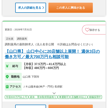
求人の詳細を見る
この求人に興味がある
更新日：2026年7月31日
保存する
正社員
調剤薬局
調剤薬局の薬剤師求人（法人名非公開 ※詳細はお問合せください）
【山口県】 山口中心に20店舗以上展開！ 週休3日の
働き方可／最大700万円も相談可能
【月収】37.5万円～41.6万円以上
給与
【年収】480万円～600万円
勤務地
山口県 下関市
アクセス
ＪＲ山陽本線(神戸－門司) 長府駅
年収600万円以上可
産休・育休取得実績有り
車通勤可
店舗数30以上
積極採用中