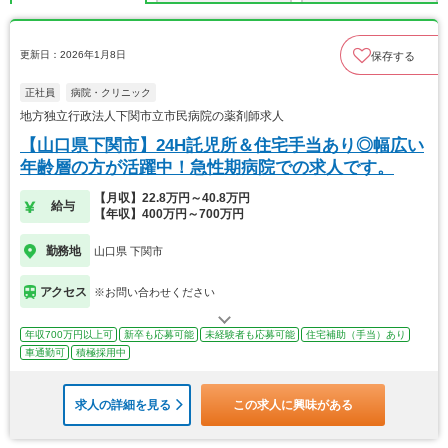
更新日：2026年1月8日
保存する
正社員
病院・クリニック
地方独立行政法人下関市立市民病院の薬剤師求人
【山口県下関市】24H託児所＆住宅手当あり◎幅広い
年齢層の方が活躍中！急性期病院での求人です。
【月収】22.8万円～40.8万円
給与
【年収】400万円～700万円
勤務地
山口県 下関市
アクセス
※お問い合わせください
年収700万円以上可
新卒も応募可能
未経験者も応募可能
住宅補助（手当）あり
車通勤可
積極採用中
求人の詳細を見る
この求人に興味がある