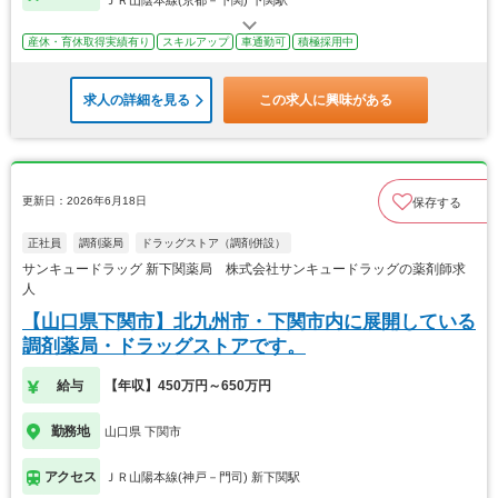
ＪＲ山陰本線(京都－下関) 下関駅
産休・育休取得実績有り
スキルアップ
車通勤可
積極採用中
求人の詳細を見る
この求人に興味がある
更新日：2026年6月18日
保存する
正社員
調剤薬局
ドラッグストア（調剤併設）
サンキュードラッグ 新下関薬局 株式会社サンキュードラッグの薬剤師求
人
【山口県下関市】北九州市・下関市内に展開している
調剤薬局・ドラッグストアです。
給与
【年収】450万円～650万円
勤務地
山口県 下関市
アクセス
ＪＲ山陽本線(神戸－門司) 新下関駅