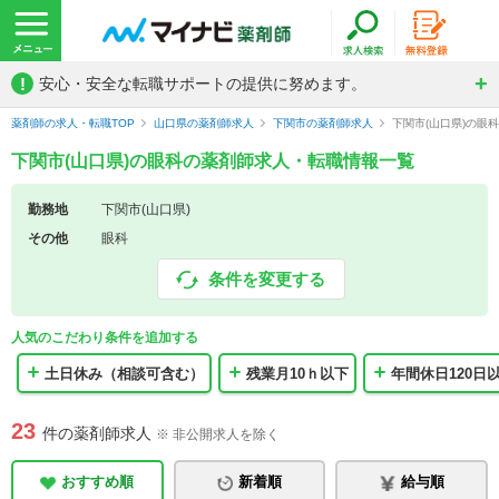
!
安心・安全な転職サポートの提供に努めます。
薬剤師の求人・転職TOP
山口県の薬剤師求人
下関市の薬剤師求人
下関市(山口県)の眼
下関市(山口県)の眼科の薬剤師求人・転職情報一覧
勤務地
下関市(山口県)
その他
眼科
条件を変更する
人気のこだわり条件を追加する
土日休み（相談可含む）
残業月10ｈ以下
年間休日120日
23
件の薬剤師求人
※ 非公開求人を除く
おすすめ順
新着順
給与順