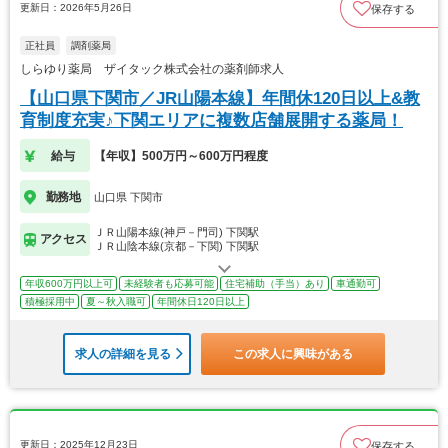
更新日：2026年5月26日
保存する
正社員
調剤薬局
しらゆり薬局 ザイタック株式会社の薬剤師求人
【山口県下関市／JR山陽本線】年間休120日以上&教
育制度充実♪下関エリアに複数店舗展開する薬局！
給与
【年収】500万円～600万円程度
勤務地
山口県 下関市
ＪＲ山陽本線(神戸－門司) 下関駅
アクセス
ＪＲ山陰本線(京都－下関) 下関駅
年収600万円以上可
未経験者も応募可能
住宅補助（手当）あり
車通勤可
積極採用中
夏～秋入職可
年間休日120日以上
求人の詳細を見る
この求人に興味がある
更新日：2025年12月23日
保存する