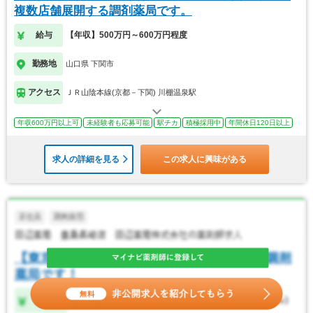
複数店舗展開する調剤薬局です。
給与
【年収】500万円～600万円程度
勤務地
山口県 下関市
アクセス
ＪＲ山陰本線(京都－下関) 川棚温泉駅
年収600万円以上可
未経験者も応募可能
駅チカ
積極採用中
年間休日120日以上
求人の詳細を見る
この求人に興味がある