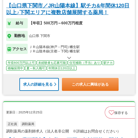
【山口県下関市／JR山陽本線】駅チカ&年間休120日
以上♪下関エリアに複数店舗展開する薬局！
給与
【年収】500万円～600万円程度
勤務地
山口県 下関市
ＪＲ山陽本線(神戸－門司) 幡生駅
アクセス
ＪＲ山陰本線(京都－下関) 幡生駅
年収600万円以上可
未経験者も応募可能
住宅補助（手当）あり
駅チカ
積極採用中
夏～秋入職可
年間休日120日以上
求人の詳細を見る
この求人に興味がある
更新日：2025年12月25日
保存する
正社員
調剤薬局
調剤薬局の薬剤師求人（法人名非公開 ※詳細はお問合せください）