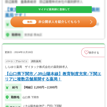
更新日：2024年11月19日
保存する
パート・アルバイト
調剤薬局
しらゆり薬局 ザイタック株式会社の薬剤師求人
【山口県下関市／JR山陽本線】教育制度充実♪下関エ
リアに複数店舗展開する薬局！
給与
【時給】2,200円～2,500円
勤務地
山口県 下関市
ＪＲ山陽本線(神戸－門司) 下関駅