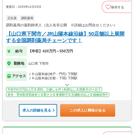
更新日：2025年12月25日
保存する
正社員
調剤薬局
調剤薬局の薬剤師求人（法人名非公開 ※詳細はお問合せください）
【山口県下関市／JR山陽本線沿線】50店舗以上展開
する全国調剤薬局チェーンです！
給与
【年収】420万円～550万円
勤務地
山口県 下関市
ＪＲ山陽本線(神戸－門司) 下関駅
アクセス
ＪＲ山陰本線(京都－下関) 下関駅
年収550万円以上可
原則、引越しを伴う転勤なし
残業月10ｈ以下
産休・育休取得実績有り
駅チカ
車通勤可
店舗数30以上
積極採用中
求人の詳細を見る
この求人に興味がある