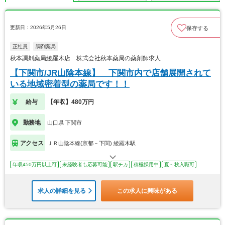
更新日：2026年5月26日
保存する
正社員
調剤薬局
秋本調剤薬局綾羅木店 株式会社秋本薬局の薬剤師求人
【下関市/JR山陰本線】 下関市内で店舗展開されて
いる地域密着型の薬局です！！
給与
【年収】480万円
勤務地
山口県 下関市
アクセス
ＪＲ山陰本線(京都－下関) 綾羅木駅
年収450万円以上可
未経験者も応募可能
駅チカ
積極採用中
夏～秋入職可
求人の詳細を見る
この求人に興味がある