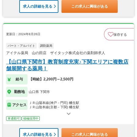
求人の詳細を見る
この求人に興味がある
更新日：2024年8月26日
保存する
パート・アルバイト
調剤薬局
アイテル薬局 山の田店 ザイタック株式会社の薬剤師求人
【山口県下関市】教育制度充実♪下関エリアに複数店
舗展開する薬局！
給与
【時給】2,200円～2,500円
勤務地
山口県 下関市
ＪＲ山陽本線(神戸－門司) 幡生駅
アクセス
ＪＲ山陰本線(京都－下関) 幡生駅
車通勤可
積極採用中
求人の詳細を見る
この求人に興味がある