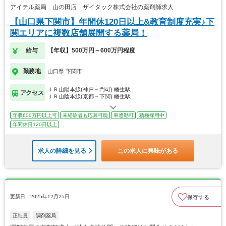
アイテル薬局 山の田店 ザイタック株式会社の薬剤師求人
【山口県下関市】年間休120日以上&教育制度充実♪下
関エリアに複数店舗展開する薬局！
給与
【年収】500万円～600万円程度
勤務地
山口県 下関市
ＪＲ山陽本線(神戸－門司) 幡生駅
アクセス
ＪＲ山陰本線(京都－下関) 幡生駅
年収600万円以上可
未経験者も応募可能
車通勤可
積極採用中
年間休日120日以上
求人の詳細を見る
この求人に興味がある
更新日：2025年12月25日
保存する
正社員
調剤薬局