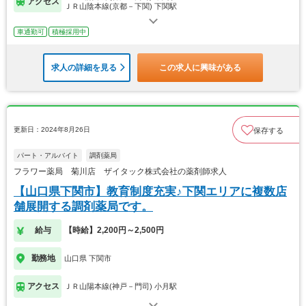
アクセス
ＪＲ山陰本線(京都－下関) 下関駅
車通勤可
積極採用中
求人の詳細を見る
この求人に興味がある
更新日：2024年8月26日
保存する
パート・アルバイト
調剤薬局
フラワー薬局 菊川店 ザイタック株式会社の薬剤師求人
【山口県下関市】教育制度充実♪下関エリアに複数店
舗展開する調剤薬局です。
給与
【時給】2,200円～2,500円
勤務地
山口県 下関市
アクセス
ＪＲ山陽本線(神戸－門司) 小月駅