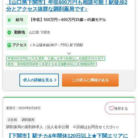
【山口県下関市】年収600万円も相談可能！駅徒歩2
分とアクセス抜群な調剤薬局です♪
給与
【年収】550万円～600万円35歳～45歳モデル
勤務地
山口県 下関市
アクセス
ＪＲ山陽本線(神戸－門司) 新下関駅
年収600万円以上可
原則、引越しを伴う転勤なし
残業月10ｈ以下
産休・育休取得実績有り
駅チカ
店舗数30以上
積極採用中
求人の詳細を見る
この求人に興味がある
更新日：2024年8月26日
保存する
正社員
調剤薬局
調剤薬局の薬剤師求人（法人名非公開 ※詳細はお問合せください）
【下関市】駅チカ&年間休120日以上★下関エリアに