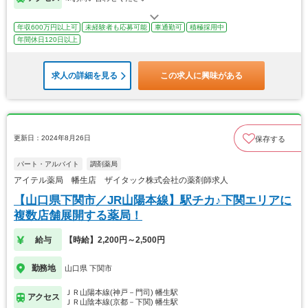
年収600万円以上可
未経験者も応募可能
車通勤可
積極採用中
年間休日120日以上
求人の詳細を見る
この求人に興味がある
更新日：2024年8月26日
保存する
パート・アルバイト
調剤薬局
アイテル薬局 幡生店 ザイタック株式会社の薬剤師求人
【山口県下関市／JR山陽本線】駅チカ♪下関エリアに
複数店舗展開する薬局！
給与
【時給】2,200円～2,500円
勤務地
山口県 下関市
ＪＲ山陽本線(神戸－門司) 幡生駅
アクセス
ＪＲ山陰本線(京都－下関) 幡生駅