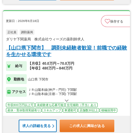
更新日：2026年6月18日
保存する
正社員
調剤薬局
ダリヤ下関薬局 株式会社ウィーズの薬剤師求人
【山口県下関市】 調剤未経験者歓迎！前職での経験
を生かせる環境です
【月収】40.0万円～70.0万円
給与
【年収】480万円～840万円
勤務地
山口県 下関市
ＪＲ山陽本線(神戸－門司) 下関駅
アクセス
ＪＲ山陰本線(京都－下関) 下関駅
年収800万円以上可
未経験者も応募可能
住宅補助（手当）あり
産休・育休取得実績有り
スキルアップ
車通勤可
店舗数30以上
積極採用中
求人の詳細を見る
この求人に興味がある