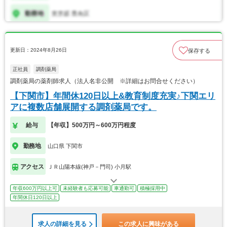
更新日：2024年8月26日
保存する
正社員
調剤薬局
調剤薬局の薬剤師求人（法人名非公開 ※詳細はお問合せください）
【下関市】年間休120日以上&教育制度充実♪下関エリ
アに複数店舗展開する調剤薬局です。
給与
【年収】500万円～600万円程度
勤務地
山口県 下関市
アクセス
ＪＲ山陽本線(神戸－門司) 小月駅
年収600万円以上可
未経験者も応募可能
車通勤可
積極採用中
年間休日120日以上
求人の詳細を見る
この求人に興味がある