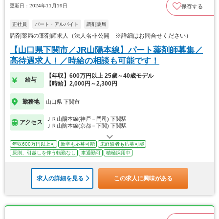
更新日：2024年11月19日
保存する
正社員
パート・アルバイト
調剤薬局
調剤薬局の薬剤師求人（法人名非公開 ※詳細はお問合せください）
【山口県下関市／JR山陽本線】パート薬剤師募集／
高待遇求人！／時給の相談も可能です！
【年収】600万円以上 25歳～40歳モデル
給与
【時給】2,000円～2,300円
勤務地
山口県 下関市
ＪＲ山陽本線(神戸－門司) 下関駅
アクセス
ＪＲ山陰本線(京都－下関) 下関駅
年収600万円以上可
新卒も応募可能
未経験者も応募可能
原則、引越しを伴う転勤なし
車通勤可
積極採用中
求人の詳細を見る
この求人に興味がある