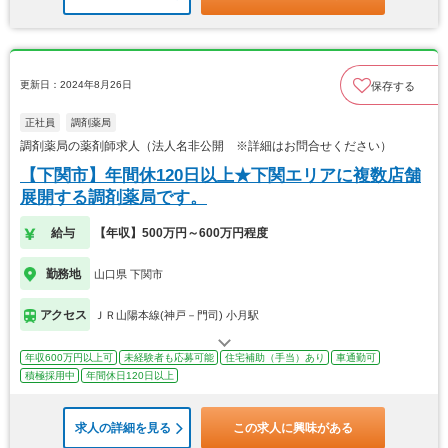
更新日：2024年8月26日
保存する
正社員
調剤薬局
調剤薬局の薬剤師求人（法人名非公開 ※詳細はお問合せください）
【下関市】年間休120日以上★下関エリアに複数店舗
展開する調剤薬局です。
給与
【年収】500万円～600万円程度
勤務地
山口県 下関市
アクセス
ＪＲ山陽本線(神戸－門司) 小月駅
年収600万円以上可
未経験者も応募可能
住宅補助（手当）あり
車通勤可
積極採用中
年間休日120日以上
求人の詳細を見る
この求人に興味がある