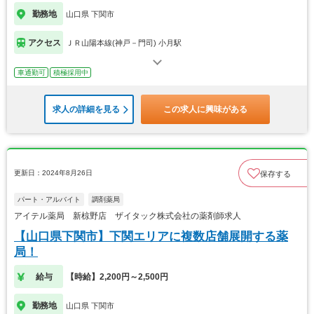
勤務地
山口県 下関市
アクセス
ＪＲ山陽本線(神戸－門司) 小月駅
車通勤可
積極採用中
求人の詳細を見る
この求人に興味がある
更新日：2024年8月26日
保存する
パート・アルバイト
調剤薬局
アイテル薬局 新椋野店 ザイタック株式会社の薬剤師求人
【山口県下関市】下関エリアに複数店舗展開する薬
局！
給与
【時給】2,200円～2,500円
勤務地
山口県 下関市