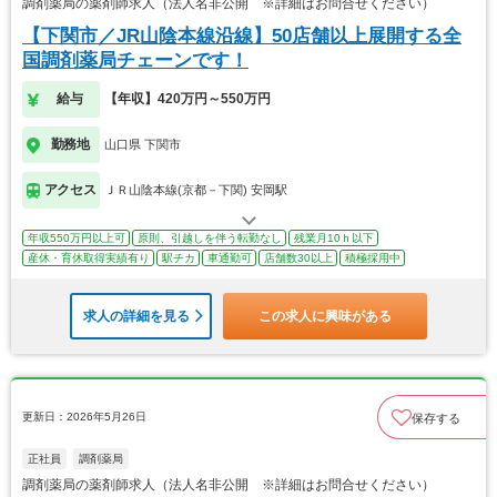
調剤薬局の薬剤師求人（法人名非公開 ※詳細はお問合せください）
【下関市／JR山陰本線沿線】50店舗以上展開する全
国調剤薬局チェーンです！
給与
【年収】420万円～550万円
勤務地
山口県 下関市
アクセス
ＪＲ山陰本線(京都－下関) 安岡駅
年収550万円以上可
原則、引越しを伴う転勤なし
残業月10ｈ以下
産休・育休取得実績有り
駅チカ
車通勤可
店舗数30以上
積極採用中
求人の詳細を見る
この求人に興味がある
更新日：2026年5月26日
保存する
正社員
調剤薬局
調剤薬局の薬剤師求人（法人名非公開 ※詳細はお問合せください）