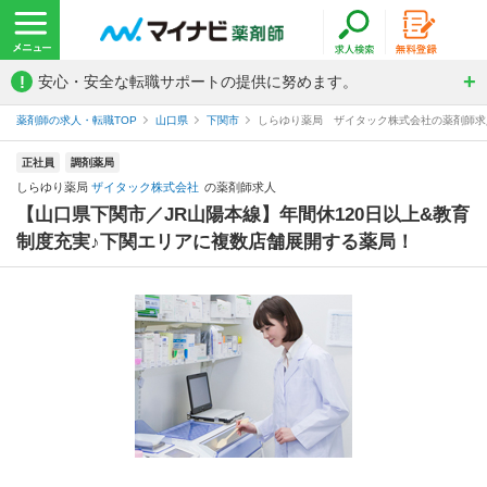
!
安心・安全な転職サポートの提供に努めます。
薬剤師の求人・転職TOP
山口県
下関市
しらゆり薬局 ザイタック株式会社の薬剤師求
正社員
調剤薬局
しらゆり薬局
ザイタック株式会社
の薬剤師求人
【山口県下関市／JR山陽本線】年間休120日以上&教育
制度充実♪下関エリアに複数店舗展開する薬局！