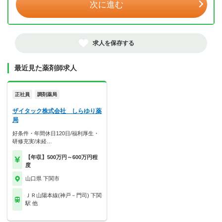
次に進む
求人を保存する
最近見た薬剤師求人
正社員
調剤薬局
ザイタック株式会社 しらゆり薬
局
好条件・年間休日120日/福利厚生・
研修充実/未経…
【年収】500万円～600万円程
度
山口県 下関市
ＪＲ山陽本線(神戸－門司) 下関
駅 他