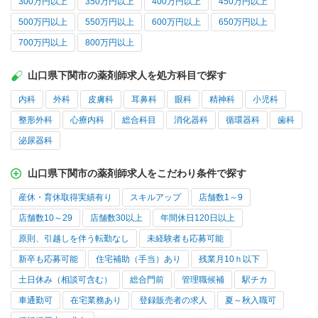
300万円以上
350万円以上
400万円以上
450万円以上
500万円以上
550万円以上
600万円以上
650万円以上
700万円以上
800万円以上
山口県下関市の薬剤師求人を処方科目で探す
内科
外科
皮膚科
耳鼻科
眼科
精神科
小児科
整形外科
心療内科
総合科目
消化器科
循環器科
歯科
泌尿器科
山口県下関市の薬剤師求人をこだわり条件で探す
産休・育休取得実績有り
スキルアップ
店舗数1～9
店舗数10～29
店舗数30以上
年間休日120日以上
原則、引越しを伴う転勤なし
未経験者も応募可能
新卒も応募可能
住宅補助（手当）あり
残業月10ｈ以下
土日休み（相談可含む）
総合門前
管理職候補
駅チカ
車通勤可
在宅業務あり
登録販売者の求人
夏～秋入職可