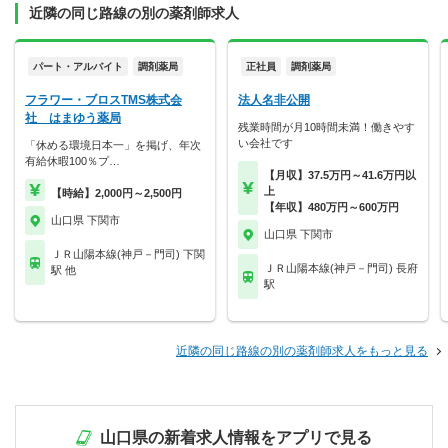
近隣の同じ路線の別の薬剤師求人
パート・アルバイト
調剤薬局
正社員
調剤薬局
フラワー・ブロスTMS株式会
法人名非公開
社 はまゆう薬局
残業時間が月10時間未満！働きやす
い会社です
「休める環境日本一」を掲げ、年次
有給休暇100％プ…
【月収】37.5万円～41.6万円以
上
【時給】2,000円～2,500円
【年収】480万円～600万円
山口県 下関市
山口県 下関市
ＪＲ山陽本線(神戸－門司) 下関
ＪＲ山陽本線(神戸－門司) 長府
駅 他
駅
近隣の同じ路線の別の薬剤師求人をもっと見る
山口県の新着求人情報をアプリで見る