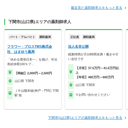
最近見た薬剤師求人をもっと見る
下関市(山口県)エリアの薬剤師求人
パート・アルバイト
調剤薬局
正社員
調剤薬局
フラワー・ブロスTMS株式会
法人名非公開
社 はまゆう薬局
残業時間が月10時間未満！働きやす
い会社です
「休める環境日本一」を掲げ、年次
有給休暇100％プ…
【月収】37.5万円～41.6万円以
上
【時給】2,000円～2,500円
【年収】480万円～600万円
山口県 下関市
山口県 下関市
ＪＲ山陽本線(神戸－門司) 下関
※お問い合わせください
駅 他
下関市(山口県)エリアの薬剤師求人をもっと見る