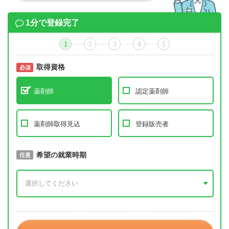
1分で登録完了
1
2
3
4
5
取得資格
必須
必須
薬剤師
認定薬剤師
薬剤師取得見込
登録販売者
取得予定年
希望の就業時期
必須
任意
年 3月