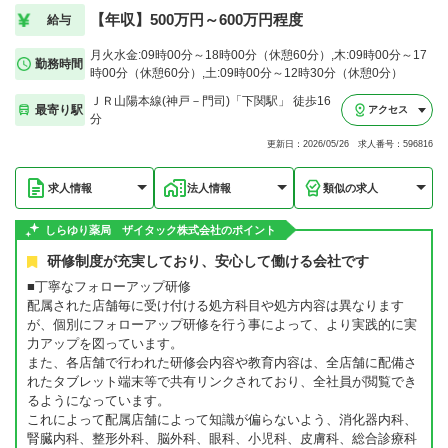
【年収】500万円～600万円程度
給与
月火水金:09時00分～18時00分（休憩60分）,木:09時00分～17
勤務時間
時00分（休憩60分）,土:09時00分～12時30分（休憩0分）
ＪＲ山陽本線(神戸－門司)「下関駅」 徒歩16
最寄り駅
アクセス
分
更新日：2026/05/26 求人番号：596816
求人情報
法人情報
類似の求人
しらゆり薬局 ザイタック株式会社のポイント
研修制度が充実しており、安心して働ける会社です
■丁寧なフォローアップ研修
配属された店舗毎に受け付ける処方科目や処方内容は異なります
が、個別にフォローアップ研修を行う事によって、より実践的に実
力アップを図っています。
また、各店舗で行われた研修会内容や教育内容は、全店舗に配備さ
れたタブレット端末等で共有リンクされており、全社員が閲覧でき
るようになっています。
これによって配属店舗によって知識が偏らないよう、消化器内科、
腎臓内科、整形外科、脳外科、眼科、小児科、皮膚科、総合診療科