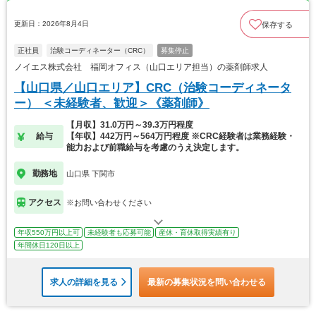
更新日：2026年8月4日
保存する
正社員
治験コーディネーター（CRC）
募集停止
ノイエス株式会社 福岡オフィス（山口エリア担当）の薬剤師求人
【山口県／山口エリア】CRC（治験コーディネータ
ー） ＜未経験者、歓迎＞《薬剤師》
【月収】31.0万円～39.3万円程度
給与
【年収】442万円～564万円程度 ※CRC経験者は業務経験・
能力および前職給与を考慮のうえ決定します。
勤務地
山口県 下関市
アクセス
※お問い合わせください
年収550万円以上可
未経験者も応募可能
産休・育休取得実績有り
年間休日120日以上
求人の詳細を見る
最新の募集状況を問い合わせる