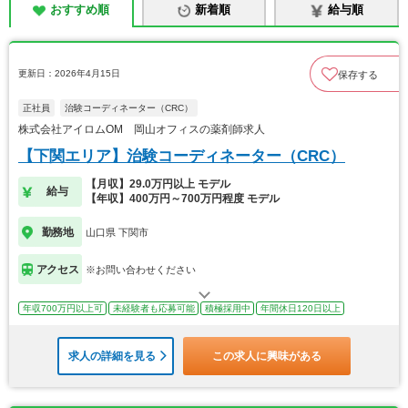
おすすめ順
新着順
給与順
更新日：2026年4月15日
保存する
正社員
治験コーディネーター（CRC）
株式会社アイロムOM 岡山オフィスの薬剤師求人
【下関エリア】治験コーディネーター（CRC）
【月収】29.0万円以上 モデル
給与
【年収】400万円～700万円程度 モデル
勤務地
山口県 下関市
アクセス
※お問い合わせください
年収700万円以上可
未経験者も応募可能
積極採用中
年間休日120日以上
求人の詳細を見る
この求人に興味がある