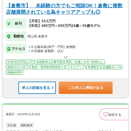
【倉敷市】 未経験の方でもご相談OK！倉敷に複数
店舗展開されている為キャリアアップも◎
【月収】24.5万円
給与
【年収】400万円～650万円24歳～55歳モデル
勤務地
岡山県 倉敷市
ＪＲ山陽本線(神戸－門司) 倉敷駅
アクセス
ＪＲ伯備線 倉敷駅…ほか
年収650万円以上可
未経験者も応募可能
原則、引越しを伴う転勤なし
残業月10ｈ以下
産休・育休取得実績有り
スキルアップ
車通勤可
店舗数10～29
積極採用中
求人の詳細を見る
この求人に興味がある
更新日：2024年11月19日
保存する
正社員
調剤薬局