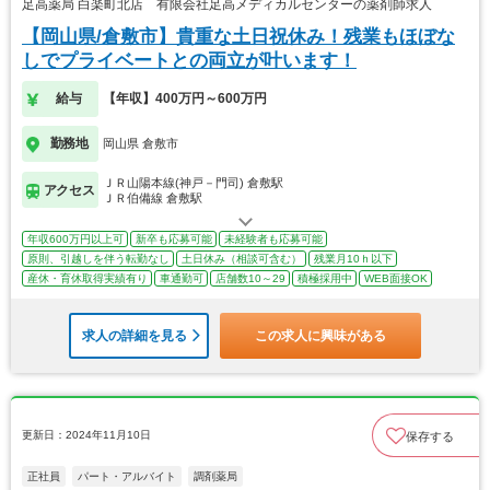
足高薬局 白楽町北店 有限会社足高メディカルセンターの薬剤師求人
【岡山県/倉敷市】貴重な土日祝休み！残業もほぼな
しでプライベートとの両立が叶います！
給与
【年収】400万円～600万円
勤務地
岡山県 倉敷市
ＪＲ山陽本線(神戸－門司) 倉敷駅
アクセス
ＪＲ伯備線 倉敷駅
年収600万円以上可
新卒も応募可能
未経験者も応募可能
原則、引越しを伴う転勤なし
土日休み（相談可含む）
残業月10ｈ以下
産休・育休取得実績有り
車通勤可
店舗数10～29
積極採用中
WEB面接OK
求人の詳細を見る
この求人に興味がある
更新日：2024年11月10日
保存する
正社員
パート・アルバイト
調剤薬局