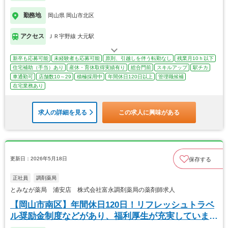
勤務地
岡山県 岡山市北区
アクセス
ＪＲ宇野線 大元駅
新卒も応募可能
未経験者も応募可能
原則、引越しを伴う転勤なし
残業月10ｈ以下
住宅補助（手当）あり
産休・育休取得実績有り
総合門前
スキルアップ
駅チカ
車通勤可
店舗数10～29
積極採用中
年間休日120日以上
管理職候補
在宅業務あり
求人の詳細を見る
この求人に興味がある
更新日：2026年5月18日
保存する
正社員
調剤薬局
とみなが薬局 浦安店 株式会社富永調剤薬局の薬剤師求人
【岡山市南区】年間休日120日！リフレッシュトラベ
ル奨励金制度などがあり、福利厚生が充実していま
す！