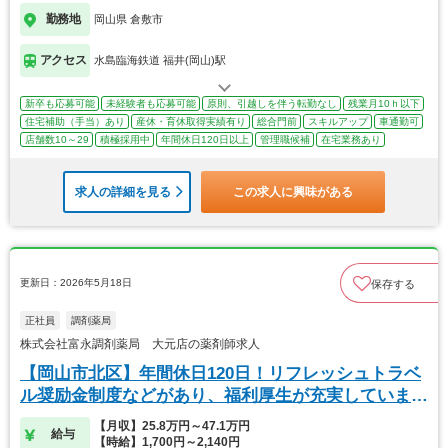
勤務地
岡山県 倉敷市
アクセス
水島臨海鉄道 福井(岡山)駅
新卒も応募可能
未経験者も応募可能
原則、引越しを伴う転勤なし
残業月10ｈ以下
住宅補助（手当）あり
産休・育休取得実績有り
総合門前
スキルアップ
車通勤可
店舗数10～29
積極採用中
年間休日120日以上
管理職候補
在宅業務あり
求人の詳細を見る
この求人に興味がある
更新日：2026年5月18日
保存する
正社員
調剤薬局
株式会社富永調剤薬局 大元店の薬剤師求人
【岡山市北区】年間休日120日！リフレッシュトラベ
ル奨励金制度などがあり、福利厚生が充実していま
す！
【月収】25.8万円～47.1万円
給与
【時給】1,700円～2,140円