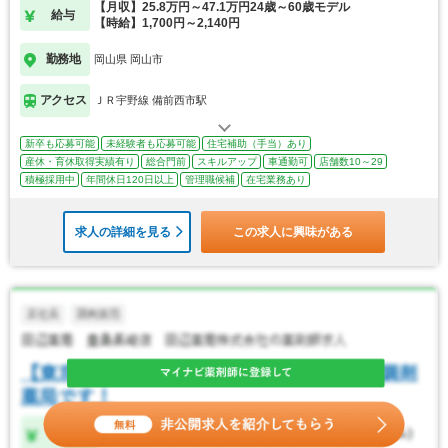
【月収】25.8万円～47.1万円24歳～60歳モデル
給与
【時給】1,700円～2,140円
勤務地
岡山県 岡山市
アクセス
ＪＲ宇野線 備前西市駅
新卒も応募可能
未経験者も応募可能
住宅補助（手当）あり
産休・育休取得実績有り
総合門前
スキルアップ
車通勤可
店舗数10～29
積極採用中
年間休日120日以上
管理職候補
在宅業務あり
求人の詳細を見る
この求人に興味がある