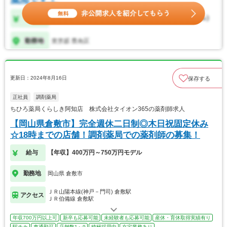
更新日：2024年8月16日
保存する
正社員
調剤薬局
ちひろ薬局くらしき阿知店 株式会社タイオン365の薬剤師求人
【岡山県倉敷市】完全週休二日制◎木日祝固定休み
☆18時までの店舗！調剤薬局での薬剤師の募集！
給与
【年収】400万円～750万円モデル
勤務地
岡山県 倉敷市
ＪＲ山陽本線(神戸－門司) 倉敷駅
アクセス
ＪＲ伯備線 倉敷駅
年収700万円以上可
新卒も応募可能
未経験者も応募可能
産休・育休取得実績有り
駅チカ
車通勤可
店舗数1～9
積極採用中
在宅業務あり