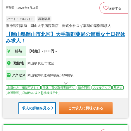
更新日：2026年6月18日
保存する
パート・アルバイト
調剤薬局
阪神調剤薬局 岡山大学病院前店 株式会社スギ薬局の薬剤師求人
【岡山県岡山市北区】大手調剤薬局の貴重な土日祝休
み求人！
給与
【時給】2,000円～
勤務地
岡山県 岡山市北区
アクセス
岡山電気軌道清輝橋線 清輝橋駅
土日休み（相談可含む）
産休・育休取得実績有り
総合門前
スキルアップ
駅チカ
車通勤可
店舗数30以上
積極採用中
求人の詳細を見る
この求人に興味がある