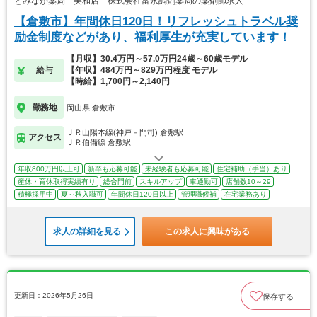
とみなが薬局 美和店 株式会社富永調剤薬局の薬剤師求人
【倉敷市】年間休日120日！リフレッシュトラベル奨
励金制度などがあり、福利厚生が充実しています！
【月収】30.4万円～57.0万円24歳～60歳モデル
給与
【年収】484万円～829万円程度 モデル
【時給】1,700円～2,140円
勤務地
岡山県 倉敷市
ＪＲ山陽本線(神戸－門司) 倉敷駅
アクセス
ＪＲ伯備線 倉敷駅
年収800万円以上可
新卒も応募可能
未経験者も応募可能
住宅補助（手当）あり
産休・育休取得実績有り
総合門前
スキルアップ
車通勤可
店舗数10～29
積極採用中
夏～秋入職可
年間休日120日以上
管理職候補
在宅業務あり
求人の詳細を見る
この求人に興味がある
更新日：2026年5月26日
保存する