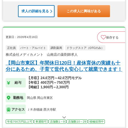
求人の詳細を見る
この求人に興味がある
更新日：2026年4月16日
保存する
正社員
パート・アルバイト
調剤薬局
ドラッグストア（OTCのみ）
株式会社メディカメント 山南店の薬剤師求人
【岡山市東区】年間休日120日！産休育休の実績も十
分にあるため、子育て世代も安心して就業できます！
【月収】24.0万円～42.0万円モデル
給与
【年収】400万円～750万円
【時給】1,900円～2,300円
勤務地
岡山県 岡山市東区
アクセス
ＪＲ赤穂線 西大寺駅
年収700万円以上可
車通勤可
店舗数1～9
店舗数10～29
積極採用中