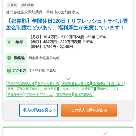
正社員
調剤薬局
株式会社富永調剤薬局 早島店の薬剤師求人
【都窪郡】年間休日120日！リフレッシュトラベル奨
励金制度などがあり、福利厚生が充実しています！
【月収】30.4万円～57.0万円24歳～60歳モデル
給与
【年収】484万円～829万円程度 モデル
【時給】1,700円～2,140円
勤務地
岡山県 都窪郡早島町
アクセス
ＪＲ宇野線 早島駅
年収800万円以上可
新卒も応募可能
未経験者も応募可能
住宅補助（手当）あり
産休・育休取得実績有り
総合門前
スキルアップ
車通勤可
店舗数10～29
積極採用中
年間休日120日以上
管理職候補
在宅業務あり
求人の詳細を見る
この求人に興味がある