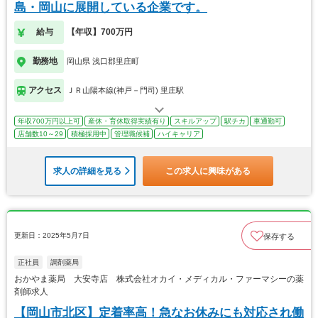
島・岡山に展開している企業です。
給与
【年収】700万円
勤務地
岡山県 浅口郡里庄町
アクセス
ＪＲ山陽本線(神戸－門司) 里庄駅
年収700万円以上可
産休・育休取得実績有り
スキルアップ
駅チカ
車通勤可
店舗数10～29
積極採用中
管理職候補
ハイキャリア
求人の詳細を見る
この求人に興味がある
更新日：2025年5月7日
保存する
正社員
調剤薬局
おかやま薬局 大安寺店 株式会社オカイ・メディカル・ファーマシーの薬
剤師求人
【岡山市北区】定着率高！急なお休みにも対応され働