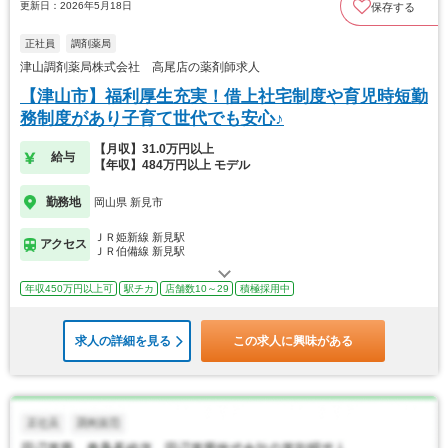
更新日：2026年5月18日
保存する
正社員
調剤薬局
津山調剤薬局株式会社 高尾店の薬剤師求人
【津山市】福利厚生充実！借上社宅制度や育児時短勤
務制度があり子育て世代でも安心♪
【月収】31.0万円以上
給与
【年収】484万円以上 モデル
勤務地
岡山県 新見市
ＪＲ姫新線 新見駅
アクセス
ＪＲ伯備線 新見駅
年収450万円以上可
駅チカ
店舗数10～29
積極採用中
求人の詳細を見る
この求人に興味がある