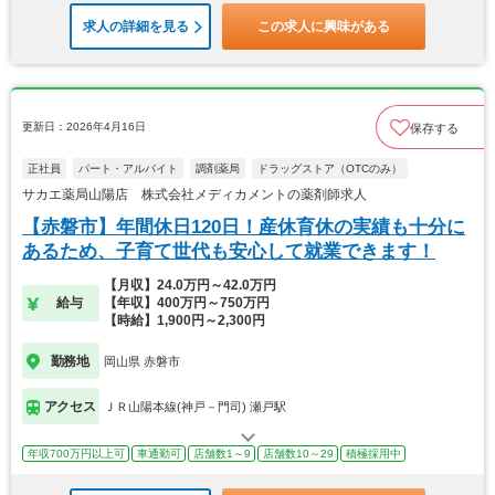
求人の詳細を見る
この求人に興味がある
更新日：2026年4月16日
保存する
正社員
パート・アルバイト
調剤薬局
ドラッグストア（OTCのみ）
サカエ薬局山陽店 株式会社メディカメントの薬剤師求人
【赤磐市】年間休日120日！産休育休の実績も十分に
あるため、子育て世代も安心して就業できます！
【月収】24.0万円～42.0万円
給与
【年収】400万円～750万円
【時給】1,900円～2,300円
勤務地
岡山県 赤磐市
アクセス
ＪＲ山陽本線(神戸－門司) 瀬戸駅
年収700万円以上可
車通勤可
店舗数1～9
店舗数10～29
積極採用中