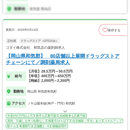
更新日：2026年5月14日
保存する
正社員
ドラッグストア（OTCのみ）
ゴダイ株式会社 和気店の薬剤師求人
【岡山県和気郡】 80店舗以上展開ドラッグストア
チェーンにて／調剤薬局求人
【月収】28.5万円～50.0万円
給与
【年収】400万円～650万円
【時給】2,000円～2,300円
勤務地
岡山県 和気郡和気町
アクセス
ＪＲ山陽本線(神戸－門司) 和気駅
年収650万円以上可
新卒も応募可能
未経験者も応募可能
原則、引越しを伴う転勤なし
残業月10ｈ以下
住宅補助（手当）あり
スキルアップ
駅チカ
車通勤可
店舗数1～9
積極採用中