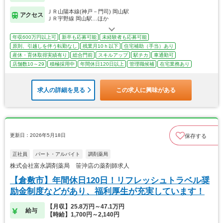
ＪＲ山陽本線(神戸－門司) 岡山駅
アクセス
ＪＲ宇野線 岡山駅…ほか
年収600万円以上可
新卒も応募可能
未経験者も応募可能
原則、引越しを伴う転勤なし
残業月10ｈ以下
住宅補助（手当）あり
産休・育休取得実績有り
総合門前
スキルアップ
駅チカ
車通勤可
店舗数10～29
積極採用中
年間休日120日以上
管理職候補
在宅業務あり
求人の詳細を見る
この求人に興味がある
更新日：2026年5月18日
保存する
正社員
パート・アルバイト
調剤薬局
株式会社富永調剤薬局 笹沖店の薬剤師求人
【倉敷市】年間休日120日！リフレッシュトラベル奨
励金制度などがあり、福利厚生が充実しています！
【月収】25.8万円～47.1万円
給与
【時給】1,700円～2,140円