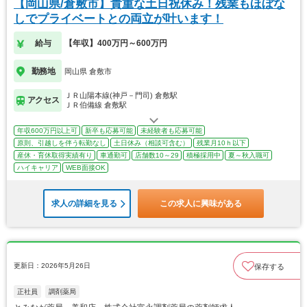
【岡山県/倉敷市】貴重な土日祝休み！残業もほぼな
しでプライベートとの両立が叶います！
給与
【年収】400万円～600万円
勤務地
岡山県 倉敷市
ＪＲ山陽本線(神戸－門司) 倉敷駅
アクセス
ＪＲ伯備線 倉敷駅
年収600万円以上可
新卒も応募可能
未経験者も応募可能
原則、引越しを伴う転勤なし
土日休み（相談可含む）
残業月10ｈ以下
産休・育休取得実績有り
車通勤可
店舗数10～29
積極採用中
夏～秋入職可
ハイキャリア
WEB面接OK
求人の詳細を見る
この求人に興味がある
更新日：2026年5月26日
保存する
正社員
調剤薬局