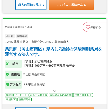
求人の詳細を見る
この求人に興味がある
更新日：2024年6月26日
保存する
正社員
調剤薬局
みのり薬局妹尾店 有限会社みのりの薬剤師求人
薬剤師（岡山市南区）県内に7店舗の保険調剤薬局を
運営する法人です。
【月収】27.0万円以上
給与
【年収】400万円～600万円程度 モデル
勤務地
岡山県 岡山市南区
アクセス
ＪＲ宇野線 妹尾駅
年収600万円以上可
新卒も応募可能
未経験者も応募可能
残業月10ｈ以下
車通勤可
積極採用中