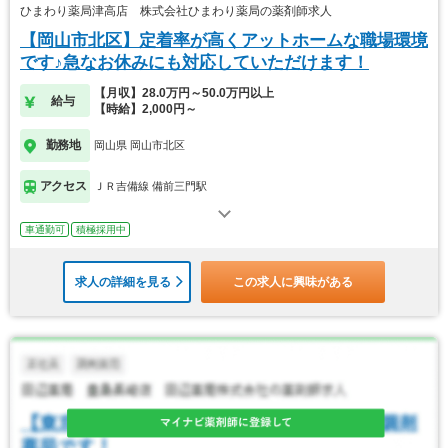
ひまわり薬局津高店 株式会社ひまわり薬局の薬剤師求人
【岡山市北区】定着率が高くアットホームな職場環境
です♪急なお休みにも対応していただけます！
【月収】28.0万円～50.0万円以上
給与
【時給】2,000円～
勤務地
岡山県 岡山市北区
アクセス
ＪＲ吉備線 備前三門駅
車通勤可
積極採用中
求人の詳細を見る
この求人に興味がある