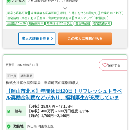
アクセス
ＪＲ山陽本線(神戸－門司) 西川原駅
新卒も応募可能
未経験者も応募可能
原則、引越しを伴う転勤なし
残業月10ｈ以下
住宅補助（手当）あり
産休・育休取得実績有り
スキルアップ
車通勤可
店舗数10～29
積極採用中
年間休日120日以上
管理職候補
在宅業務あり
求人の詳細を見る
この求人に興味がある
更新日：2026年5月18日
保存する
正社員
調剤薬局
株式会社富永調剤薬局 奉還町店の薬剤師求人
【岡山市北区】年間休日120日！リフレッシュトラベ
ル奨励金制度などがあり、福利厚生が充実していま
す！
【月収】25.8万円～47.1万円
給与
【年収】400万円～600万円程度 モデル
【時給】1,700円～2,140円
勤務地
岡山県 岡山市北区