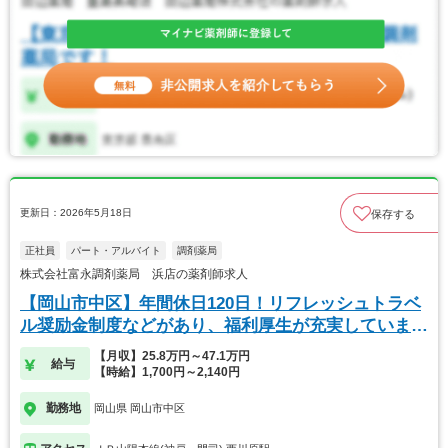
更新日：2026年5月18日
保存する
正社員
パート・アルバイト
調剤薬局
株式会社富永調剤薬局 浜店の薬剤師求人
【岡山市中区】年間休日120日！リフレッシュトラベ
ル奨励金制度などがあり、福利厚生が充実していま
す！
【月収】25.8万円～47.1万円
給与
【時給】1,700円～2,140円
勤務地
岡山県 岡山市中区