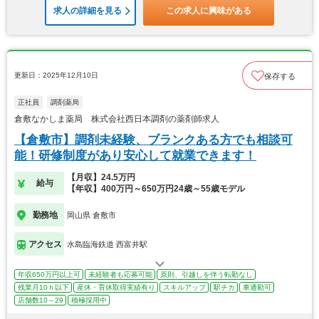
求人の詳細を見る
この求人に興味がある
更新日：2025年12月10日
保存する
正社員
調剤薬局
倉敷なかしま薬局 株式会社西日本調剤の薬剤師求人
【倉敷市】調剤未経験、ブランクある方でも相談可
能！研修制度があり安心して就業できます！
【月収】24.5万円
給与
【年収】400万円～650万円24歳～55歳モデル
勤務地
岡山県 倉敷市
アクセス
水島臨海鉄道 西富井駅
年収650万円以上可
未経験者も応募可能
原則、引越しを伴う転勤なし
残業月10ｈ以下
産休・育休取得実績有り
スキルアップ
駅チカ
車通勤可
店舗数10～29
積極採用中