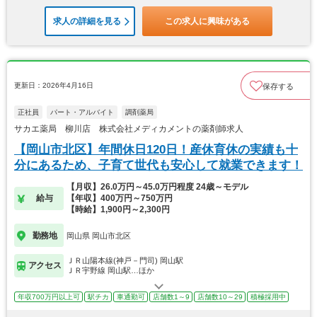
求人の詳細を見る
この求人に興味がある
更新日：2026年4月16日
保存する
正社員
パート・アルバイト
調剤薬局
サカエ薬局 柳川店 株式会社メディカメントの薬剤師求人
【岡山市北区】年間休日120日！産休育休の実績も十
分にあるため、子育て世代も安心して就業できます！
【月収】26.0万円～45.0万円程度 24歳～モデル
給与
【年収】400万円～750万円
【時給】1,900円～2,300円
勤務地
岡山県 岡山市北区
ＪＲ山陽本線(神戸－門司) 岡山駅
アクセス
ＪＲ宇野線 岡山駅…ほか
年収700万円以上可
駅チカ
車通勤可
店舗数1～9
店舗数10～29
積極採用中