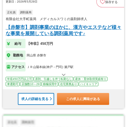
更新日：2026年5月29日
保存する
正社員
調剤薬局
有限会社大手町薬局 メディカルスワミの薬剤師求人
【赤磐市】調剤事業のほかに、漢方やエステなど様々
な事業を展開している調剤薬局です♪
給与
【年収】450万円
勤務地
岡山県 赤磐市
アクセス
ＪＲ山陽本線(神戸－門司) 瀬戸駅
年収450万円以上可
原則、引越しを伴う転勤なし
産休・育休取得実績有り
車通勤可
店舗数10～29
積極採用中
在宅業務あり
ハイキャリア
求人の詳細を見る
この求人に興味がある