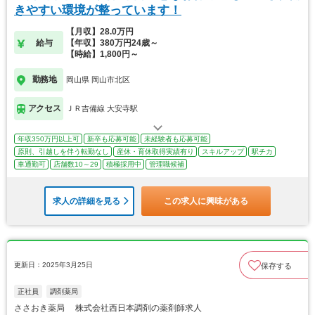
きやすい環境が整っています！
【月収】28.0万円
給与
【年収】380万円24歳～
【時給】1,800円～
勤務地
岡山県 岡山市北区
アクセス
ＪＲ吉備線 大安寺駅
年収350万円以上可
新卒も応募可能
未経験者も応募可能
原則、引越しを伴う転勤なし
産休・育休取得実績有り
スキルアップ
駅チカ
車通勤可
店舗数10～29
積極採用中
管理職候補
求人の詳細を見る
この求人に興味がある
更新日：2025年3月25日
保存する
正社員
調剤薬局
ささおき薬局 株式会社西日本調剤の薬剤師求人