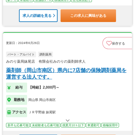
求人の詳細を見る
この求人に興味がある
更新日：2024年6月26日
保存する
パート・アルバイト
調剤薬局
みのり薬局妹尾店 有限会社みのりの薬剤師求人
薬剤師（岡山市南区）県内に7店舗の保険調剤薬局を
運営する法人です。
給与
【時給】2,000円～
勤務地
岡山県 岡山市南区
アクセス
ＪＲ宇野線 妹尾駅
新卒も応募可能
未経験者も応募可能
残業月10ｈ以下
車通勤可
積極採用中