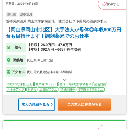
更新日：2026年6月18日
保存する
正社員
調剤薬局
阪神調剤薬局 岡山大学病院前店 株式会社スギ薬局の薬剤師求人
【岡山県岡山市北区】大手法人が母体◎年収600万円
台も目指せます！調剤薬局でのお仕事
【月収】26.0万円～47.0万円
給与
【年収】392万円～665万円年収例
勤務地
岡山県 岡山市北区
アクセス
岡山電気軌道清輝橋線 清輝橋駅
年収650万円以上可
残業月10ｈ以下
産休・育休取得実績有り
総合門前
スキルアップ
駅チカ
店舗数30以上
積極採用中
年間休日120日以上
求人の詳細を見る
この求人に興味がある