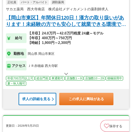
正社員
パート・アルバイト
調剤薬局
サカエ薬局 西大寺南店 株式会社メディカメントの薬剤師求人
【岡山市東区】年間休日120日！漢方の取り扱いがあ
ります！未経験の方でも安心して就業できる環境で
す！
【月収】24.0万円～42.0万円程度 24歳～モデル
給与
【年収】400万円～750万円
【時給】1,900円～2,300円
勤務地
岡山県 岡山市東区
アクセス
ＪＲ赤穂線 西大寺駅
年収700万円以上可
総合門前
車通勤可
店舗数1～9
店舗数10～29
積極採用中
夏～秋入職可
求人の詳細を見る
この求人に興味がある
更新日：2026年5月25日
保存する