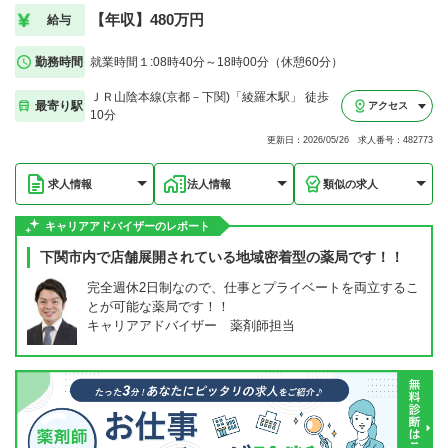
【年収】480万円
給与
勤務時間
就業時間１:08時40分～18時00分（休憩60分）
ＪＲ山陰本線(京都－下関)「綾羅木駅」 徒歩
最寄り駅
アクセス
10分
更新日：2026/05/26 求人番号：482773
求人情報
法人情報
類似の求人
キャリアアドバイザーのレポート
下関市内で店舗展開されている地域密着型の薬局です！！
完全週休2日制なので、仕事とプライベートを両立するこ
とが可能な薬局です！！
キャリアアドバイザー 薬剤師担当