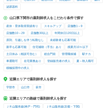
泌尿器科
山口県下関市の薬剤師求人をこだわり条件で探す
産休・育休取得実績有り
スキルアップ
店舗数1～9
店舗数10～29
店舗数30以上
年間休日120日以上
原則、引越しを伴う転勤なし
未経験者も応募可能
新卒も応募可能
住宅補助（手当）あり
残業月10ｈ以下
土日休み（相談可含む）
総合門前
管理職候補
駅チカ
車通勤可
在宅業務あり
登録販売者の求人
夏～秋入職可
積極採用中の求人
近隣エリアで薬剤師求人を探す
宇部市
山口市
萩市
近隣エリアの路線で薬剤師求人を探す
ＪＲ山陽本線(神戸－門司)
ＪＲ山陰本線(京都－下関)