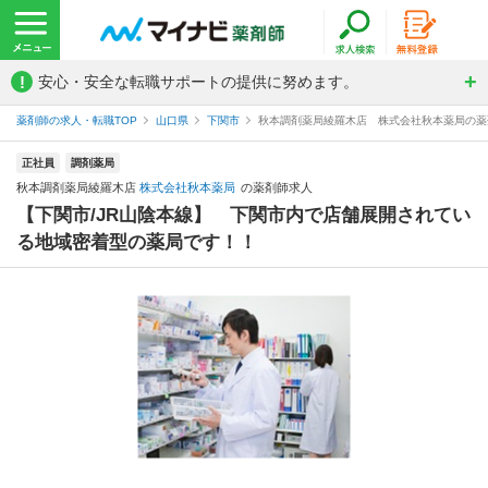
!
安心・安全な転職サポートの提供に努めます。
薬剤師の求人・転職TOP
山口県
下関市
秋本調剤薬局綾羅木店 株式会社秋本薬局の薬
正社員
調剤薬局
秋本調剤薬局綾羅木店
株式会社秋本薬局
の薬剤師求人
【下関市/JR山陰本線】 下関市内で店舗展開されてい
る地域密着型の薬局です！！