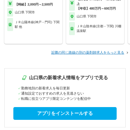
上
【時給】2,000円～2,500円
【年収】480万円～600万円
山口県 下関市
山口県 下関市
ＪＲ山陽本線(神戸－門司) 下関
ＪＲ山陰本線(京都－下関) 川棚
駅 他
温泉駅
近隣の同じ路線の別の薬剤師求人をもっと見る
山口県の新着求人情報をアプリで見る
勤務地別の新着求人を毎日更新
通知設定でおすすめの求人を見逃さない
転職に役立つアプリ限定コンテンツを配信中
アプリをインストールする