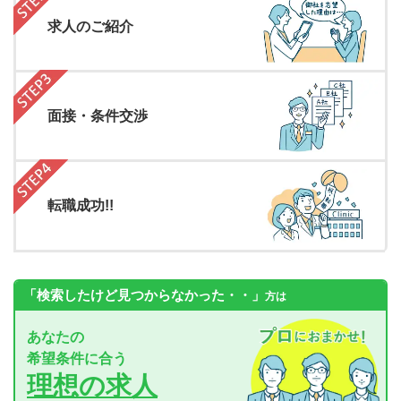
求人のご紹介
面接・条件交渉
転職成功!!
「検索したけど見つからなかった・・」
方は
あなたの
希望条件に合う
理想の求人