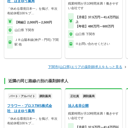
社 はまゆう薬局
残業時間が月10時間未満！働きやす
い会社です
「休める環境日本一」を掲げ、年次
有給休暇100％プ…
【月収】37.5万円～41.6万円以
上
【時給】2,000円～2,500円
【年収】480万円～600万円
山口県 下関市
山口県 下関市
ＪＲ山陽本線(神戸－門司) 下関
※お問い合わせください
駅 他
下関市(山口県)エリアの薬剤師求人をもっと見る
近隣の同じ路線の別の薬剤師求人
パート・アルバイト
調剤薬局
正社員
調剤薬局
フラワー・ブロスTMS株式会
法人名非公開
社 はまゆう薬局
残業時間が月10時間未満！働きやす
い会社です
「休める環境日本一」を掲げ、年次
有給休暇100％プ…
【月収】37.5万円～41.6万円以