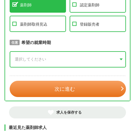
薬剤師
認定薬剤師
薬剤師取得見込
登録販売者
取得予定年
希望の就業時期
必須
任意
年 3月
次に進む
求人を保存する
最近見た薬剤師求人