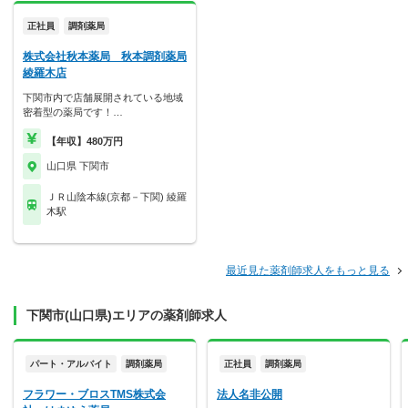
正社員
調剤薬局
株式会社秋本薬局 秋本調剤薬局
綾羅木店
下関市内で店舗展開されている地域
密着型の薬局です！…
【年収】480万円
山口県 下関市
ＪＲ山陰本線(京都－下関) 綾羅
木駅
最近見た薬剤師求人をもっと見る
下関市(山口県)エリアの薬剤師求人
パート・アルバイト
調剤薬局
正社員
調剤薬局
フラワー・ブロスTMS株式会
法人名非公開