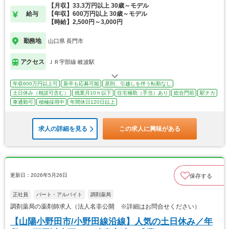
【月収】33.3万円以上 30歳～モデル
給与
【年収】600万円以上 30歳～モデル
【時給】2,500円～3,000円
勤務地
山口県 長門市
アクセス
ＪＲ宇部線 岐波駅
年収600万円以上可
新卒も応募可能
原則、引越しを伴う転勤なし
土日休み（相談可含む）
残業月10ｈ以下
住宅補助（手当）あり
総合門前
駅チカ
車通勤可
積極採用中
年間休日120日以上
求人の詳細を見る
この求人に興味がある
更新日：2026年5月26日
保存する
正社員
パート・アルバイト
調剤薬局
調剤薬局の薬剤師求人（法人名非公開 ※詳細はお問合せください）
【山陽小野田市/小野田線沿線】人気の土日休み／年