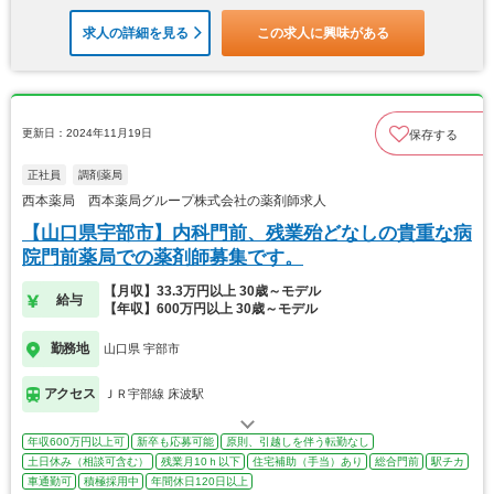
求人の詳細を見る
この求人に興味がある
更新日：2024年11月19日
保存する
正社員
調剤薬局
西本薬局 西本薬局グループ株式会社の薬剤師求人
【山口県宇部市】内科門前、残業殆どなしの貴重な病
院門前薬局での薬剤師募集です。
【月収】33.3万円以上 30歳～モデル
給与
【年収】600万円以上 30歳～モデル
勤務地
山口県 宇部市
アクセス
ＪＲ宇部線 床波駅
年収600万円以上可
新卒も応募可能
原則、引越しを伴う転勤なし
土日休み（相談可含む）
残業月10ｈ以下
住宅補助（手当）あり
総合門前
駅チカ
車通勤可
積極採用中
年間休日120日以上