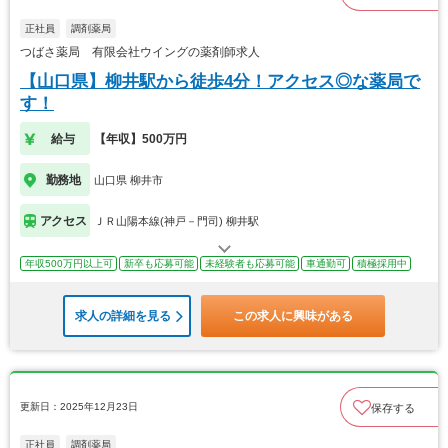
正社員
調剤薬局
つばさ薬局 有限会社ウイングの薬剤師求人
【山口県】柳井駅から徒歩4分！アクセス◎な薬局で
す！
給与
【年収】500万円
勤務地
山口県 柳井市
アクセス
ＪＲ山陽本線(神戸－門司) 柳井駅
年収500万円以上可
新卒も応募可能
未経験者も応募可能
車通勤可
積極採用中
求人の詳細を見る
この求人に興味がある
更新日：2025年12月23日
保存する
正社員
調剤薬局