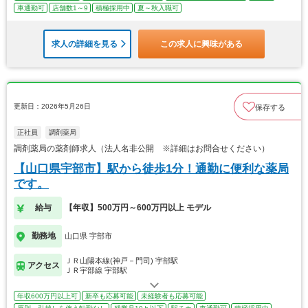
車通勤可
店舗数1～9
積極採用中
夏～秋入職可
求人の詳細を見る
この求人に興味がある
更新日：2026年5月26日
保存する
正社員
調剤薬局
調剤薬局の薬剤師求人（法人名非公開 ※詳細はお問合せください）
【山口県宇部市】駅から徒歩1分！通勤に便利な薬局
です。
給与
【年収】500万円～600万円以上 モデル
勤務地
山口県 宇部市
ＪＲ山陽本線(神戸－門司) 宇部駅
アクセス
ＪＲ宇部線 宇部駅
年収600万円以上可
新卒も応募可能
未経験者も応募可能