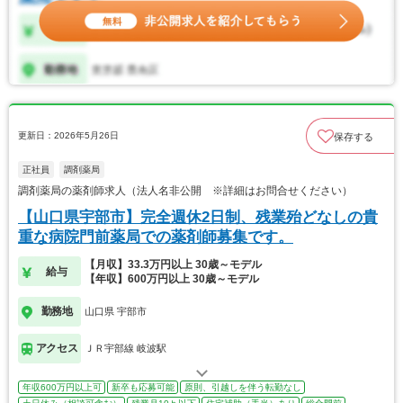
更新日：2026年5月26日
保存する
正社員
調剤薬局
調剤薬局の薬剤師求人（法人名非公開 ※詳細はお問合せください）
【山口県宇部市】完全週休2日制、残業殆どなしの貴
重な病院門前薬局での薬剤師募集です。
【月収】33.3万円以上 30歳～モデル
給与
【年収】600万円以上 30歳～モデル
勤務地
山口県 宇部市
アクセス
ＪＲ宇部線 岐波駅
年収600万円以上可
新卒も応募可能
原則、引越しを伴う転勤なし