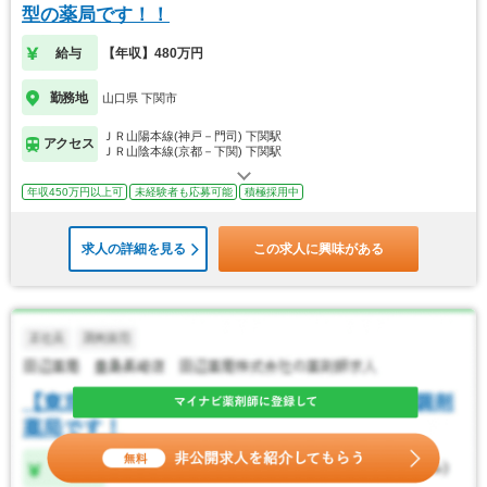
型の薬局です！！
給与
【年収】480万円
勤務地
山口県 下関市
ＪＲ山陽本線(神戸－門司) 下関駅
アクセス
ＪＲ山陰本線(京都－下関) 下関駅
年収450万円以上可
未経験者も応募可能
積極採用中
求人の詳細を見る
この求人に興味がある