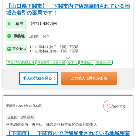
【山口県下関市】 下関市内で店舗展開されている地
域密着型の薬局です！
給与
【年収】480万円
勤務地
山口県 下関市
ＪＲ山陽本線(神戸－門司) 下関駅
アクセス
ＪＲ山陰本線(京都－下関) 下関駅
年収450万円以上可
未経験者も応募可能
駅チカ
車通勤可
積極採用中
求人の詳細を見る
この求人に興味がある
更新日：2025年12月23日
保存する
正社員
調剤薬局
秋本調剤薬局 唐戸店 株式会社秋本薬局の薬剤師求人
【下関市】 下関市内で店舗展開されている地域密着