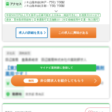
ＪＲ山陽本線(神戸－門司) 下関駅
アクセス
ＪＲ山陰本線(京都－下関) 下関駅
年収500万円以上可
新卒も応募可能
土日休み（相談可含む）
残業月10ｈ以下
産休・育休取得実績有り
車通勤可
店舗数10～29
積極採用中
夏～秋入職可
求人の詳細を見る
この求人に興味がある