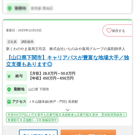
更新日：2025年12月23日
保存する
正社員
調剤薬局
新くわのやま薬局王司店 株式会社いちのみや薬局グループの薬剤師求人
【山口県下関市】キャリアパスが豊富な地場大手／独
立支援もあります◎
【月収】28.0万円～50.0万円
給与
【年収】450万円～650万円
勤務地
山口県 下関市
アクセス
ＪＲ山陽本線(神戸－門司) 長府駅
年収650万円以上可
新卒も応募可能
未経験者も応募可能
産休・育休取得実績有り
車通勤可
店舗数1～9
積極採用中