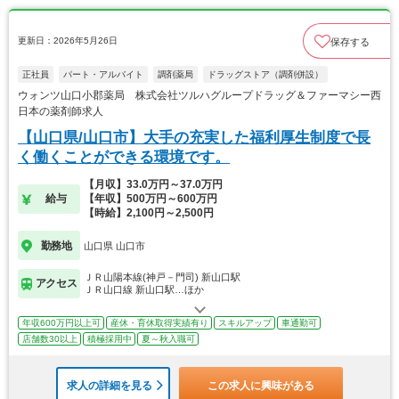
更新日：2026年5月26日
保存する
正社員
パート・アルバイト
調剤薬局
ドラッグストア（調剤併設）
ウォンツ山口小郡薬局 株式会社ツルハグループドラッグ＆ファーマシー西
日本の薬剤師求人
【山口県/山口市】大手の充実した福利厚生制度で長
く働くことができる環境です。
【月収】33.0万円～37.0万円
給与
【年収】500万円～600万円
【時給】2,100円～2,500円
勤務地
山口県 山口市
ＪＲ山陽本線(神戸－門司) 新山口駅
アクセス
ＪＲ山口線 新山口駅…ほか
年収600万円以上可
産休・育休取得実績有り
スキルアップ
車通勤可
店舗数30以上
積極採用中
夏～秋入職可
求人の詳細を見る
この求人に興味がある