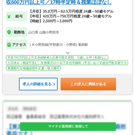
収600万円以上可／17時半定時＆残業ほぼなし
【月収】35.0万円～62.5万円程度 24歳～50歳モデル
給与
【年収】420万円～750万円程度 24歳～50歳モデル
【時給】2,500円～3,000円
勤務地
山口県 山陽小野田市
アクセス
ＪＲ小野田線(宇部新川－小野田) 雀田駅
年収700万円以上可
未経験者も応募可能
原則、引越しを伴う転勤なし
土日休み（相談可含む）
残業月10ｈ以下
住宅補助（手当）あり
総合門前
駅チカ
車通勤可
積極採用中
夏～秋入職可
求人の詳細を見る
この求人に興味がある