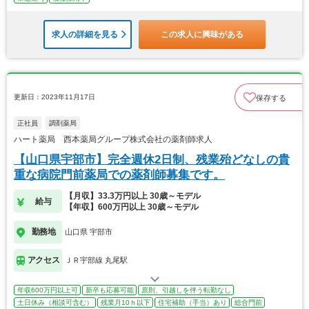
求人の詳細を見る
この求人に興味がある
更新日：2023年11月17日
保存する
正社員
調剤薬局
ハート薬局 西本薬局グループ株式会社の薬剤師求人
【山口県宇部市】完全週休2日制、残業殆どなしの貴
重な病院門前薬局での薬剤師募集です。
【月収】33.3万円以上 30歳～モデル
給与
【年収】600万円以上 30歳～モデル
勤務地
山口県 宇部市
アクセス
ＪＲ宇部線 丸尾駅
年収600万円以上可
新卒も応募可能
原則、引越しを伴う転勤なし
土日休み（相談可含む）
残業月10ｈ以下
住宅補助（手当）あり
総合門前