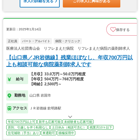
求人の詳細を見る
この求人に興味がある
更新日：2025年1月14日
保存する
正社員
パート・アルバイト
病院・クリニック
医療法人社団青山会 リフレまえだ病院 リフレまえだ病院の薬剤師求人
【山口県／JR岩徳線】残業ほぼなし、年収700万円以
上も相談可能な病院薬剤師求人です
【月収】33.0万円～50.0万円程度
給与
【年収】504万円～768万円程度
【時給】2,500円～
勤務地
山口県 岩国市
アクセス
ＪＲ岩徳線 欽明路駅
年収700万円以上可
新卒も応募可能
未経験者も応募可能
原則、引越しを伴う転勤なし
土日休み（相談可含む）
残業月10ｈ以下
住宅補助（手当）あり
車通勤可
積極採用中