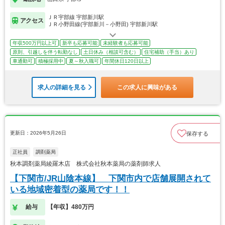
ＪＲ宇部線 宇部新川駅
アクセス
ＪＲ小野田線(宇部新川－小野田) 宇部新川駅
年収500万円以上可
新卒も応募可能
未経験者も応募可能
原則、引越しを伴う転勤なし
土日休み（相談可含む）
住宅補助（手当）あり
車通勤可
積極採用中
夏～秋入職可
年間休日120日以上
求人の詳細を見る
この求人に興味がある
更新日：2026年5月26日
保存する
正社員
調剤薬局
秋本調剤薬局綾羅木店 株式会社秋本薬局の薬剤師求人
【下関市/JR山陰本線】 下関市内で店舗展開されて
いる地域密着型の薬局です！！
給与
【年収】480万円