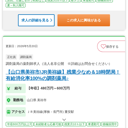
原則、引越しを伴う転勤なし
残業月10ｈ以下
駅チカ
車通勤可
積極採用中
夏～秋入職可
求人の詳細を見る
この求人に興味がある
更新日：2026年5月20日
保存する
正社員
調剤薬局
調剤薬局の薬剤師求人（法人名非公開 ※詳細はお問合せください）
【山口県美祢市/JR美祢線】残業少なめ＆18時閉局！
有給消化率100%の調剤薬局♪
給与
【年収】480万円～600万円
勤務地
山口県 美祢市
アクセス
ＪＲ美祢線(厚狭－長門市) 重安駅
年収600万円以上可
未経験者も応募可能
残業月10ｈ以下
車通勤可
積極採用中