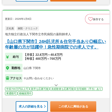
更新日：2026年1月8日
保存する
正社員
病院・クリニック
地方独立行政法人下関市立市民病院の薬剤師求人
【山口県下関市】24H託児所＆住宅手当あり◎幅広い
年齢層の方が活躍中！急性期病院での求人です。
【月収】22.8万円～40.8万円
給与
【年収】400万円～700万円
勤務地
山口県 下関市
アクセス
※お問い合わせください
年収700万円以上可
新卒も応募可能
未経験者も応募可能
住宅補助（手当）あり
車通勤可
積極採用中
求人の詳細を見る
この求人に興味がある