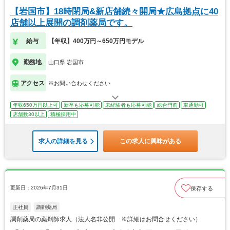
【岩国市】18時閉局&新店舗続々開局★広島拠点に40
店舗以上展開の調剤薬局です。
給与
【年収】400万円～650万円モデル
勤務地
山口県 岩国市
アクセス
※お問い合わせください
年収650万円以上可
新卒も応募可能
未経験者も応募可能
総合門前
車通勤可
店舗数30以上
積極採用中
求人の詳細を見る
この求人に興味がある
更新日：2026年7月31日
保存する
正社員
調剤薬局
調剤薬局の薬剤師求人（法人名非公開 ※詳細はお問合せください）