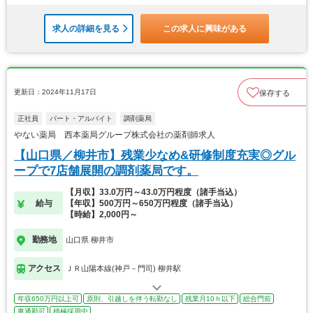
求人の詳細を見る
この求人に興味がある
更新日：2024年11月17日
保存する
正社員
パート・アルバイト
調剤薬局
やない薬局 西本薬局グループ株式会社の薬剤師求人
【山口県／柳井市】残業少なめ&研修制度充実◎グル
ープで7店舗展開の調剤薬局です。
【月収】33.0万円～43.0万円程度（諸手当込）
給与
【年収】500万円～650万円程度（諸手当込）
【時給】2,000円～
勤務地
山口県 柳井市
アクセス
ＪＲ山陽本線(神戸－門司) 柳井駅
年収650万円以上可
原則、引越しを伴う転勤なし
残業月10ｈ以下
総合門前
車通勤可
積極採用中