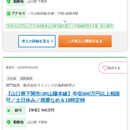
勤務地
山口県 下関市
アクセス
ＪＲ山陰本線(京都－下関) 綾羅木駅
年収450万円以上可
未経験者も応募可能
駅チカ
積極採用中
夏～秋入職可
求人の詳細を見る
この求人に興味がある
更新日：2026年5月26日
保存する
正社員
調剤薬局
関門薬局 株式会社ライジングの薬剤師求人
【山口県下関市/JR山陽本線】年収600万円以上相談
可／土日休み／残業なめ＆18時定時
給与
【年収】500万円
勤務地
山口県 下関市