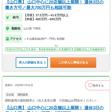
【山口県】 山口中心に20店舗以上展開！ 週休3日の
働き方可／最大700万円も相談可能
【月収】37.5万円～41.6万円以上
給与
【年収】480万円～600万円
勤務地
山口県 下関市
アクセス
ＪＲ山陽本線(神戸－門司) 長府駅
年収600万円以上可
産休・育休取得実績有り
車通勤可
店舗数30以上
積極採用中
求人の詳細を見る
この求人に興味がある
更新日：2026年7月31日
保存する
正社員
調剤薬局
調剤薬局の薬剤師求人（法人名非公開 ※詳細はお問合せください）
【山口県】 山口中心に20店舗以上展開！ 週休3日の