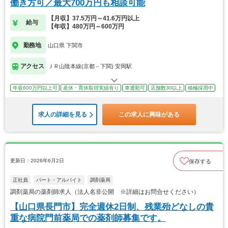
働き方可／最大700万円も相談可能
【月収】37.5万円～41.6万円以上
給与
【年収】480万円～600万円
勤務地
山口県 下関市
アクセス
ＪＲ山陰本線(京都－下関) 安岡駅
年収600万円以上可
産休・育休取得実績有り
車通勤可
店舗数30以上
積極採用中
求人の詳細を見る
この求人に興味がある
更新日：2026年6月2日
保存する
正社員
パート・アルバイト
調剤薬局
調剤薬局の薬剤師求人（法人名非公開 ※詳細はお問合せください）
【山口県長門市】完全週休2日制、残業殆どなしの貴
重な病院門前薬局での薬剤師募集です。