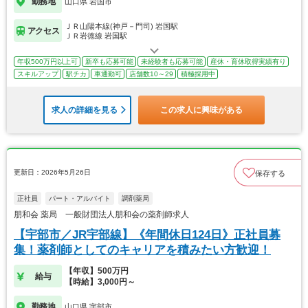
勤務地
山口県 岩国市
ＪＲ山陽本線(神戸－門司) 岩国駅
アクセス
ＪＲ岩徳線 岩国駅
年収500万円以上可
新卒も応募可能
未経験者も応募可能
産休・育休取得実績有り
スキルアップ
駅チカ
車通勤可
店舗数10～29
積極採用中
求人の詳細を見る
この求人に興味がある
更新日：2026年5月26日
保存する
正社員
パート・アルバイト
調剤薬局
朋和会 薬局 一般財団法人朋和会の薬剤師求人
【宇部市／JR宇部線】《年間休日124日》正社員募
集！薬剤師としてのキャリアを積みたい方歓迎！
【年収】500万円
給与
【時給】3,000円～
勤務地
山口県 宇部市