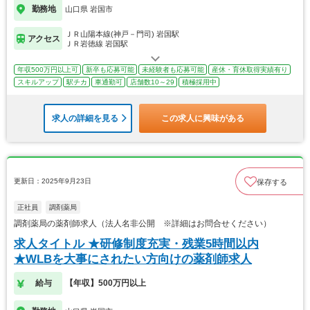
勤務地
山口県 岩国市
ＪＲ山陽本線(神戸－門司) 岩国駅
アクセス
ＪＲ岩徳線 岩国駅
年収500万円以上可
新卒も応募可能
未経験者も応募可能
産休・育休取得実績有り
スキルアップ
駅チカ
車通勤可
店舗数10～29
積極採用中
求人の詳細を見る
この求人に興味がある
更新日：2025年9月23日
保存する
正社員
調剤薬局
調剤薬局の薬剤師求人（法人名非公開 ※詳細はお問合せください）
求人タイトル ★研修制度充実・残業5時間以内
★WLBを大事にされたい方向けの薬剤師求人
給与
【年収】500万円以上