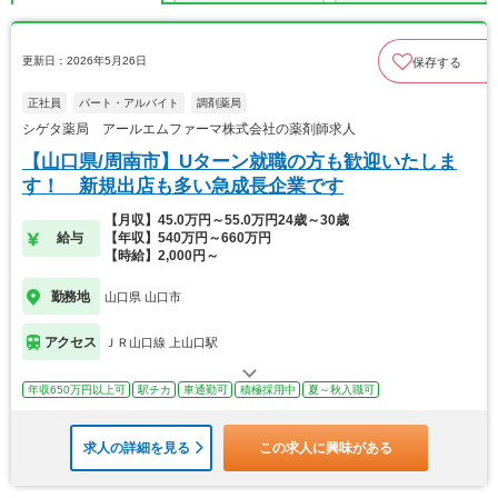
更新日：2026年5月26日
保存する
正社員
パート・アルバイト
調剤薬局
シゲタ薬局 アールエムファーマ株式会社の薬剤師求人
【山口県/周南市】Uターン就職の方も歓迎いたしま
す！ 新規出店も多い急成長企業です
【月収】45.0万円～55.0万円24歳～30歳
給与
【年収】540万円～660万円
【時給】2,000円～
勤務地
山口県 山口市
アクセス
ＪＲ山口線 上山口駅
年収650万円以上可
駅チカ
車通勤可
積極採用中
夏～秋入職可
求人の詳細を見る
この求人に興味がある