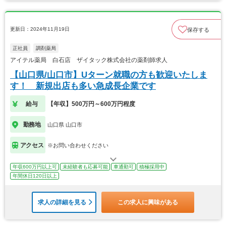
更新日：2024年11月19日
保存する
正社員
調剤薬局
アイテル薬局 白石店 ザイタック株式会社の薬剤師求人
【山口県/山口市】Uターン就職の方も歓迎いたしま
す！ 新規出店も多い急成長企業です
給与
【年収】500万円～600万円程度
勤務地
山口県 山口市
アクセス
※お問い合わせください
年収600万円以上可
未経験者も応募可能
車通勤可
積極採用中
年間休日120日以上
求人の詳細を見る
この求人に興味がある