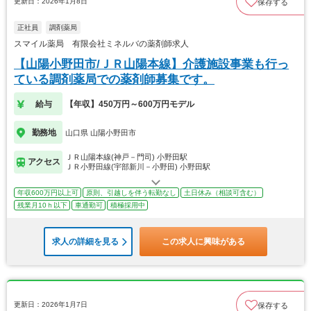
更新日：2026年1月8日
保存する
正社員
調剤薬局
スマイル薬局 有限会社ミネルバの薬剤師求人
【山陽小野田市/ＪＲ山陽本線】介護施設事業も行っ
ている調剤薬局での薬剤師募集です。
給与
【年収】450万円～600万円モデル
勤務地
山口県 山陽小野田市
ＪＲ山陽本線(神戸－門司) 小野田駅
アクセス
ＪＲ小野田線(宇部新川－小野田) 小野田駅
年収600万円以上可
原則、引越しを伴う転勤なし
土日休み（相談可含む）
残業月10ｈ以下
車通勤可
積極採用中
求人の詳細を見る
この求人に興味がある
更新日：2026年1月7日
保存する