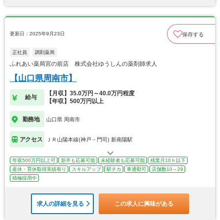
更新日：2025年9月23日
保存する
正社員
調剤薬局
ふれあい薬局宮の前店 株式会社ゆうしんの薬剤師求人
【山口県周南市】
【月収】35.0万円～40.0万円程度
給与
【年収】500万円以上
勤務地
山口県 周南市
アクセス
ＪＲ山陽本線(神戸－門司) 新南陽駅
年収500万円以上可
新卒も応募可能
未経験者も応募可能
残業月10ｈ以下
産休・育休取得実績有り
スキルアップ
駅チカ
車通勤可
店舗数10～29
積極採用中
求人の詳細を見る
この求人に興味がある