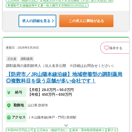
土日休み（相談可含む）
残業月10ｈ以下
住宅補助（手当）あり
総合門前
車通勤可
積極採用中
夏～秋入職可
年間休日120日以上
求人の詳細を見る
この求人に興味がある
更新日：2026年5月26日
保存する
正社員
調剤薬局
調剤薬局の薬剤師求人（法人名非公開 ※詳細はお問合せください）
【防府市／JR山陽本線沿線】地域密着型の調剤薬局
◎複数科目を扱う店舗が多い会社です！
【月収】28.0万円～50.0万円
給与
【年収】450万円～650万円
勤務地
山口県 防府市
アクセス
ＪＲ山陽本線(神戸－門司) 防府駅
年収650万円以上可
土日休み（相談可含む）
産休・育休取得実績有り
駅チカ