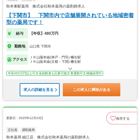
秋本東駅薬局 株式会社秋本薬局の薬剤師求人
【下関市】 下関市内で店舗展開されている地域密着
型の薬局です！
給与
【年収】480万円
勤務地
山口県 下関市
ＪＲ山陽本線(神戸－門司) 幡生駅
アクセス
ＪＲ山陰本線(京都－下関) 幡生駅
年収450万円以上可
未経験者も応募可能
車通勤可
積極採用中
求人の詳細を見る
この求人に興味がある
更新日：2025年12月23日
保存する
正社員
調剤薬局
秋本薬局 細江店 株式会社秋本薬局の薬剤師求人