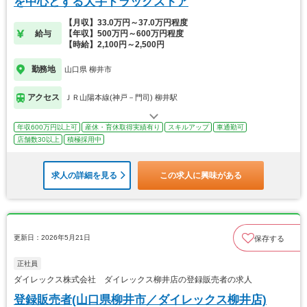
を中心とする大手ドラッグストア
【月収】33.0万円～37.0万円程度
給与
【年収】500万円～600万円程度
【時給】2,100円～2,500円
勤務地
山口県 柳井市
アクセス
ＪＲ山陽本線(神戸－門司) 柳井駅
年収600万円以上可
産休・育休取得実績有り
スキルアップ
車通勤可
店舗数30以上
積極採用中
求人の詳細を見る
この求人に興味がある
更新日：2026年5月21日
保存する
正社員
ダイレックス株式会社 ダイレックス柳井店の登録販売者の求人
登録販売者(山口県柳井市／ダイレックス柳井店)