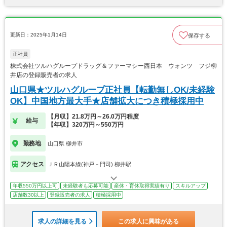
更新日：2025年1月14日
保存する
正社員
株式会社ツルハグループドラッグ＆ファーマシー西日本 ウォンツ フジ柳
井店の登録販売者の求人
山口県★ツルハグループ正社員【転勤無しOK/未経験
OK】中国地方最大手★店舗拡大につき積極採用中
【月収】21.8万円～26.0万円程度
給与
【年収】320万円～550万円
勤務地
山口県 柳井市
アクセス
ＪＲ山陽本線(神戸－門司) 柳井駅
年収550万円以上可
未経験者も応募可能
産休・育休取得実績有り
スキルアップ
店舗数30以上
登録販売者の求人
積極採用中
求人の詳細を見る
この求人に興味がある