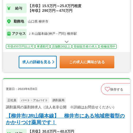
【月収】15.5万円～25.0万円程度
給与
【年収】290万円～470万円
勤務地
山口県 柳井市
アクセス
ＪＲ山陽本線(神戸－門司) 柳井駅
年収450万円以上可
車通勤可
店舗数30以上
登録販売者の求人
積極採用中
求人の詳細を見る
この求人に興味がある
更新日：2023年6月8日
保存する
正社員
パート・アルバイト
調剤薬局
調剤薬局の薬剤師求人（法人名非公開 ※詳細はお問合せください）
【柳井市/JR山陽本線】 柳井市にある地域密着型の
かかりつけ薬局です！
【月収】30.0万円～40.0万円