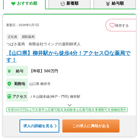
おすすめ順
新着順
給与順
更新日：2026年1月7日
保存する
正社員
調剤薬局
つばさ薬局 有限会社ウイングの薬剤師求人
【山口県】柳井駅から徒歩4分！アクセス◎な薬局で
す！
給与
【年収】500万円
勤務地
山口県 柳井市
アクセス
ＪＲ山陽本線(神戸－門司) 柳井駅
年収500万円以上可
新卒も応募可能
未経験者も応募可能
車通勤可
積極採用中
求人の詳細を見る
この求人に興味がある