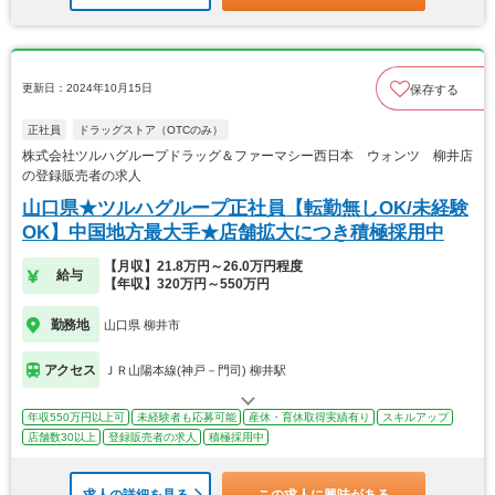
更新日：2024年10月15日
保存する
正社員
ドラッグストア（OTCのみ）
株式会社ツルハグループドラッグ＆ファーマシー西日本 ウォンツ 柳井店
の登録販売者の求人
山口県★ツルハグループ正社員【転勤無しOK/未経験
OK】中国地方最大手★店舗拡大につき積極採用中
【月収】21.8万円～26.0万円程度
給与
【年収】320万円～550万円
勤務地
山口県 柳井市
アクセス
ＪＲ山陽本線(神戸－門司) 柳井駅
年収550万円以上可
未経験者も応募可能
産休・育休取得実績有り
スキルアップ
店舗数30以上
登録販売者の求人
積極採用中