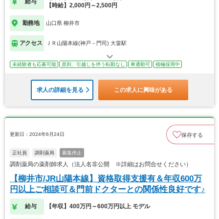
給与
【時給】2,000円～2,500円
勤務地
山口県 柳井市
アクセス
ＪＲ山陽本線(神戸－門司) 大畠駅
未経験者も応募可能
原則、引越しを伴う転勤なし
車通勤可
積極採用中
求人の詳細を見る
この求人に興味がある
更新日：2024年6月24日
保存する
正社員
調剤薬局
募集停止
調剤薬局の薬剤師求人（法人名非公開 ※詳細はお問合せください）
【柳井市/JR山陽本線】資格取得支援有＆年収600万
円以上ご相談可＆門前ドクターとの関係性良好です♪
給与
【年収】400万円～600万円以上 モデル