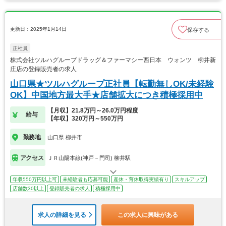
更新日：2025年1月14日
保存する
正社員
株式会社ツルハグループドラッグ＆ファーマシー西日本 ウォンツ 柳井新
庄店の登録販売者の求人
山口県★ツルハグループ正社員【転勤無しOK/未経験
OK】中国地方最大手★店舗拡大につき積極採用中
【月収】21.8万円～26.0万円程度
給与
【年収】320万円～550万円
勤務地
山口県 柳井市
アクセス
ＪＲ山陽本線(神戸－門司) 柳井駅
年収550万円以上可
未経験者も応募可能
産休・育休取得実績有り
スキルアップ
店舗数30以上
登録販売者の求人
積極採用中
求人の詳細を見る
この求人に興味がある