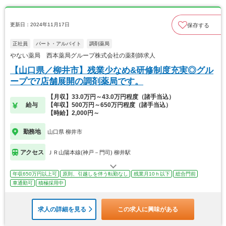
更新日：2024年11月17日
保存する
正社員
パート・アルバイト
調剤薬局
やない薬局 西本薬局グループ株式会社の薬剤師求人
【山口県／柳井市】残業少なめ&研修制度充実◎グル
ープで7店舗展開の調剤薬局です。
【月収】33.0万円～43.0万円程度（諸手当込）
給与
【年収】500万円～650万円程度（諸手当込）
【時給】2,000円～
勤務地
山口県 柳井市
アクセス
ＪＲ山陽本線(神戸－門司) 柳井駅
年収650万円以上可
原則、引越しを伴う転勤なし
残業月10ｈ以下
総合門前
車通勤可
積極採用中
求人の詳細を見る
この求人に興味がある