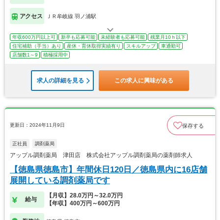
アクセス
ＪＲ牟岐線 羽ノ浦駅
年収600万円以上可
新卒も応募可能
未経験者も応募可能
残業月10ｈ以下
住宅補助（手当）あり
産休・育休取得実績有り
スキルアップ
車通勤可
店舗数1～9
積極採用中
求人の詳細を見る
この求人に興味がある
更新日：2024年11月9日
保存する
正社員
調剤薬局
アップル調剤薬局 津田店 株式会社アップル調剤薬局の薬剤師求人
【徳島県徳島市】年間休日120日／徳島県内に16店舗
展開している調剤薬局です
【月収】28.0万円～32.0万円
給与
【年収】400万円～600万円