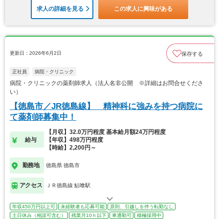
求人の詳細を見る
この求人に興味がある
更新日：2026年6月2日
保存する
正社員
病院・クリニック
病院・クリニックの薬剤師求人（法人名非公開 ※詳細はお問合せくださ
い）
【徳島市／JR徳島線】 精神科に強みを持つ病院に
て薬剤師募集中！
【月収】32.0万円程度 基本給月額24万円程度
給与
【年収】498万円程度
【時給】2,200円～
勤務地
徳島県 徳島市
アクセス
ＪＲ徳島線 鮎喰駅
年収450万円以上可
未経験者も応募可能
原則、引越しを伴う転勤なし
土日休み（相談可含む）
残業月10ｈ以下
車通勤可
積極採用中