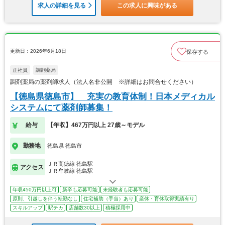
求人の詳細を見る
この求人に興味がある
更新日：2026年6月18日
保存する
正社員
調剤薬局
調剤薬局の薬剤師求人（法人名非公開 ※詳細はお問合せください）
【徳島県徳島市】 充実の教育体制！日本メディカル
システムにて薬剤師募集！
給与
【年収】467万円以上 27歳～モデル
勤務地
徳島県 徳島市
ＪＲ高徳線 徳島駅
アクセス
ＪＲ牟岐線 徳島駅
年収450万円以上可
新卒も応募可能
未経験者も応募可能
原則、引越しを伴う転勤なし
住宅補助（手当）あり
産休・育休取得実績有り
スキルアップ
駅チカ
店舗数30以上
積極採用中