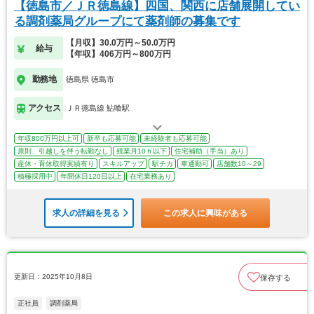
【徳島市／ＪＲ徳島線】四国、関西に店舗展開してい
る調剤薬局グループにて薬剤師の募集です
【月収】30.0万円～50.0万円
給与
【年収】406万円～800万円
勤務地
徳島県 徳島市
アクセス
ＪＲ徳島線 鮎喰駅
年収800万円以上可
新卒も応募可能
未経験者も応募可能
原則、引越しを伴う転勤なし
残業月10ｈ以下
住宅補助（手当）あり
産休・育休取得実績有り
スキルアップ
駅チカ
車通勤可
店舗数10～29
積極採用中
年間休日120日以上
在宅業務あり
求人の詳細を見る
この求人に興味がある
更新日：2025年10月8日
保存する
正社員
調剤薬局