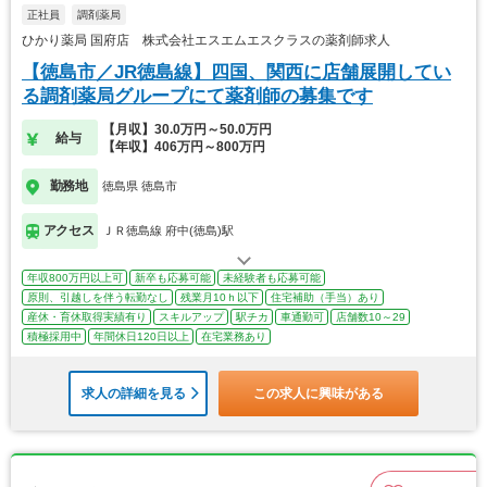
正社員
調剤薬局
ひかり薬局 国府店 株式会社エスエムエスクラスの薬剤師求人
【徳島市／JR徳島線】四国、関西に店舗展開してい
る調剤薬局グループにて薬剤師の募集です
【月収】30.0万円～50.0万円
給与
【年収】406万円～800万円
勤務地
徳島県 徳島市
アクセス
ＪＲ徳島線 府中(徳島)駅
年収800万円以上可
新卒も応募可能
未経験者も応募可能
原則、引越しを伴う転勤なし
残業月10ｈ以下
住宅補助（手当）あり
産休・育休取得実績有り
スキルアップ
駅チカ
車通勤可
店舗数10～29
積極採用中
年間休日120日以上
在宅業務あり
求人の詳細を見る
この求人に興味がある