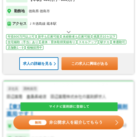
勤務地
徳島県 徳島市
アクセス
ＪＲ徳島線 蔵本駅
年収600万円以上可
新卒も応募可能
未経験者も応募可能
残業月10ｈ以下
住宅補助（手当）あり
産休・育休取得実績有り
スキルアップ
駅チカ
車通勤可
店舗数1～9
積極採用中
求人の詳細を見る
この求人に興味がある