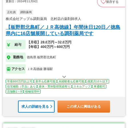
更新日：2024年11月9日
保存する
正社員
調剤薬局
株式会社アップル調剤薬局 北村店の薬剤師求人
【板野郡北島町／ＪＲ高徳線】年間休日120日／徳島
県内に16店舗展開している調剤薬局です
【月収】28.0万円～32.0万円
給与
【年収】400万円～600万円
勤務地
徳島県 板野郡北島町
アクセス
ＪＲ高徳線 勝瑞駅
年収600万円以上可
新卒も応募可能
未経験者も応募可能
残業月10ｈ以下
住宅補助（手当）あり
産休・育休取得実績有り
スキルアップ
車通勤可
店舗数1～9
積極採用中
求人の詳細を見る
この求人に興味がある