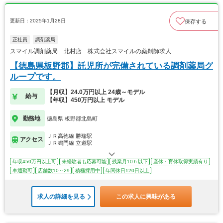
更新日：2025年1月28日
保存する
正社員
調剤薬局
スマイル調剤薬局 北村店 株式会社スマイルの薬剤師求人
【徳島県板野郡】託児所が完備されている調剤薬局グ
ループです。
【月収】24.0万円以上 24歳～モデル
給与
【年収】450万円以上 モデル
勤務地
徳島県 板野郡北島町
ＪＲ高徳線 勝瑞駅
アクセス
ＪＲ鳴門線 立道駅
年収450万円以上可
未経験者も応募可能
残業月10ｈ以下
産休・育休取得実績有り
車通勤可
店舗数10～29
積極採用中
年間休日120日以上
求人の詳細を見る
この求人に興味がある