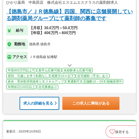
ひかり薬局 中島田店 株式会社エスエムエスクラスの薬剤師求人
【徳島市／ＪＲ徳島線】四国、関西に店舗展開してい
る調剤薬局グループにて薬剤師の募集です
【月収】30.0万円～50.0万円
給与
【年収】406万円～800万円
勤務地
徳島県 徳島市
アクセス
ＪＲ徳島線 鮎喰駅
年収800万円以上可
新卒も応募可能
未経験者も応募可能
原則、引越しを伴う転勤なし
残業月10ｈ以下
住宅補助（手当）あり
産休・育休取得実績有り
スキルアップ
車通勤可
店舗数10～29
積極採用中
年間休日120日以上
在宅業務あり
求人の詳細を見る
この求人に興味がある
更新日：2025年10月8日
保存する