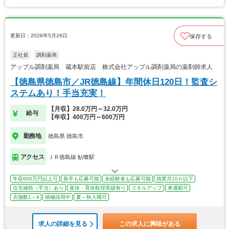
更新日：2026年5月26日
保存する
正社員
調剤薬局
アップル調剤薬局 蔵本駅前店 株式会社アップル調剤薬局の薬剤師求人
【徳島県徳島市／JR徳島線】年間休日120日！監査シ
ステムあり！手当充実！
【月収】28.0万円～32.0万円
給与
【年収】400万円～600万円
勤務地
徳島県 徳島市
アクセス
ＪＲ徳島線 鮎喰駅
年収600万円以上可
新卒も応募可能
未経験者も応募可能
残業月10ｈ以下
住宅補助（手当）あり
産休・育休取得実績有り
スキルアップ
車通勤可
店舗数1～9
積極採用中
夏～秋入職可
求人の詳細を見る
この求人に興味がある