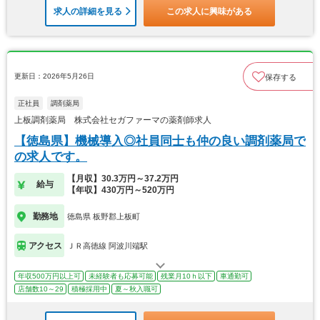
求人の詳細を見る
この求人に興味がある
更新日：2026年5月26日
保存する
正社員
調剤薬局
上板調剤薬局 株式会社セガファーマの薬剤師求人
【徳島県】機械導入◎社員同士も仲の良い調剤薬局で
の求人です。
【月収】30.3万円～37.2万円
給与
【年収】430万円～520万円
勤務地
徳島県 板野郡上板町
アクセス
ＪＲ高徳線 阿波川端駅
年収500万円以上可
未経験者も応募可能
残業月10ｈ以下
車通勤可
店舗数10～29
積極採用中
夏～秋入職可