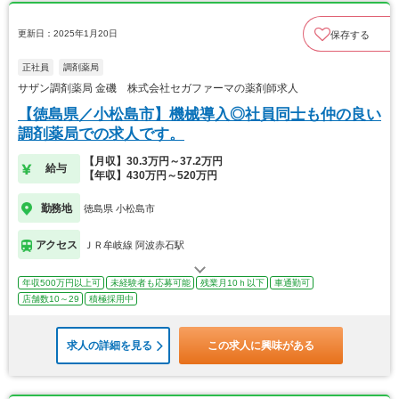
更新日：2025年1月20日
保存する
正社員
調剤薬局
サザン調剤薬局 金磯 株式会社セガファーマの薬剤師求人
【徳島県／小松島市】機械導入◎社員同士も仲の良い
調剤薬局での求人です。
【月収】30.3万円～37.2万円
給与
【年収】430万円～520万円
勤務地
徳島県 小松島市
アクセス
ＪＲ牟岐線 阿波赤石駅
年収500万円以上可
未経験者も応募可能
残業月10ｈ以下
車通勤可
店舗数10～29
積極採用中
求人の詳細を見る
この求人に興味がある