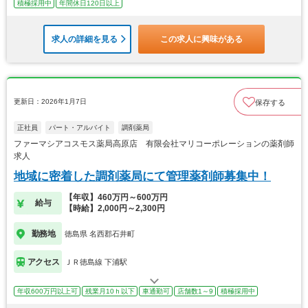
積極採用中
年間休日120日以上
求人の詳細を見る
この求人に興味がある
更新日：2026年1月7日
保存する
正社員
パート・アルバイト
調剤薬局
ファーマシアコスモス薬局高原店 有限会社マリコーポレーションの薬剤師
求人
地域に密着した調剤薬局にて管理薬剤師募集中！
【年収】460万円～600万円
給与
【時給】2,000円～2,300円
勤務地
徳島県 名西郡石井町
アクセス
ＪＲ徳島線 下浦駅
年収600万円以上可
残業月10ｈ以下
車通勤可
店舗数1～9
積極採用中