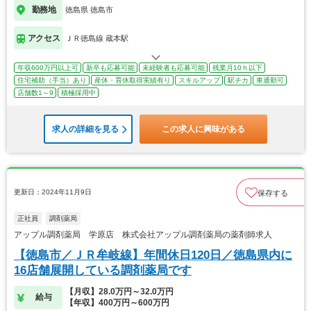
勤務地
徳島県 徳島市
アクセス
ＪＲ徳島線 蔵本駅
年収600万円以上可
新卒も応募可能
未経験者も応募可能
残業月10ｈ以下
住宅補助（手当）あり
産休・育休取得実績有り
スキルアップ
駅チカ
車通勤可
店舗数1～9
積極採用中
求人の詳細を見る
この求人に興味がある
更新日：2024年11月9日
保存する
正社員
調剤薬局
アップル調剤薬局 学原店 株式会社アップル調剤薬局の薬剤師求人
【徳島市／ＪＲ牟岐線】年間休日120日／徳島県内に
16店舗展開している調剤薬局です
【月収】28.0万円～32.0万円
給与
【年収】400万円～600万円