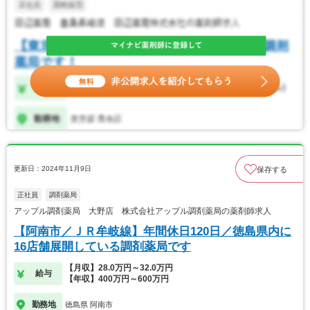
更新日：2024年11月9日
保存する
正社員
調剤薬局
アップル調剤薬局 大野店 株式会社アップル調剤薬局の薬剤師求人
【阿南市／ＪＲ牟岐線】年間休日120日／徳島県内に
16店舗展開している調剤薬局です
【月収】28.0万円～32.0万円
給与
【年収】400万円～600万円
勤務地
徳島県 阿南市