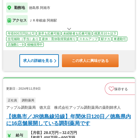
勤務地
徳島県 阿南市
アクセス
ＪＲ牟岐線 阿南駅
年収600万円以上可
新卒も応募可能
未経験者も応募可能
残業月10ｈ以下
住宅補助（手当）あり
産休・育休取得実績有り
スキルアップ
駅チカ
車通勤可
店舗数1～9
積極採用中
求人の詳細を見る
この求人に興味がある
更新日：2024年11月9日
保存する
正社員
調剤薬局
アップル調剤薬局 徳大店 株式会社アップル調剤薬局の薬剤師求人
【徳島市／JR徳島線沿線】年間休日120日／徳島県内
に16店舗展開している調剤薬局です
【月収】28.0万円～32.0万円
給与
【年収】400万円～600万円