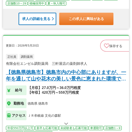
店舗数10～29
積極採用中
夏～秋入職可
求人の詳細を見る
この求人に興味がある
更新日：2026年5月20日
保存する
正社員
調剤薬局
有限会社エンゼル調剤薬局 三軒屋店の薬剤師求人
【徳島県徳島市】徳島市内の中心部にありますが、一
年を通して山や花木の美しい景色に恵まれた環境で
す。
【月収】27.0万円～36.0万円程度
給与
【年収】420万円～559万円程度
勤務地
徳島県 徳島市
アクセス
ＪＲ牟岐線 文化の森駅
年収550万円以上可
新卒も応募可能
未経験者も応募可能
車通勤可
店舗数1～9