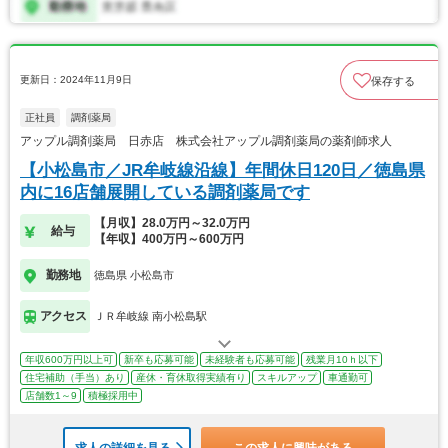
更新日：2024年11月9日
保存する
正社員
調剤薬局
アップル調剤薬局 日赤店 株式会社アップル調剤薬局の薬剤師求人
【小松島市／JR牟岐線沿線】年間休日120日／徳島県
内に16店舗展開している調剤薬局です
【月収】28.0万円～32.0万円
給与
【年収】400万円～600万円
勤務地
徳島県 小松島市
アクセス
ＪＲ牟岐線 南小松島駅
年収600万円以上可
新卒も応募可能
未経験者も応募可能
残業月10ｈ以下
住宅補助（手当）あり
産休・育休取得実績有り
スキルアップ
車通勤可
店舗数1～9
積極採用中
求人の詳細を見る
この求人に興味がある