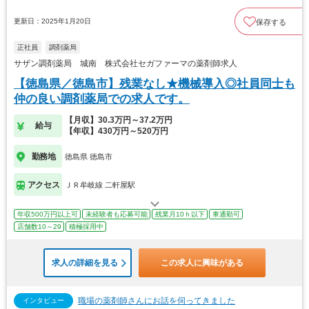
更新日：2025年1月20日
保存する
正社員
調剤薬局
サザン調剤薬局 城南 株式会社セガファーマの薬剤師求人
【徳島県／徳島市】残業なし★機械導入◎社員同士も
仲の良い調剤薬局での求人です。
【月収】30.3万円～37.2万円
給与
【年収】430万円～520万円
勤務地
徳島県 徳島市
アクセス
ＪＲ牟岐線 二軒屋駅
年収500万円以上可
未経験者も応募可能
残業月10ｈ以下
車通勤可
店舗数10～29
積極採用中
求人の詳細を見る
この求人に興味がある
職場の薬剤師さんにお話を伺ってきました
インタビュー