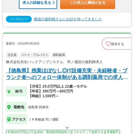
求人の詳細を見る
この求人に興味がある
職場の薬剤師さんにお話を伺ってきました
インタビュー
更新日：2026年5月26日
保存する
正社員
パート・アルバイト
調剤薬局
株式会社共生バックアップシステム 羽ノ浦店の薬剤師求人
【徳島県】残業ほぼなし◎IT設備充実・未経験者・ブ
ランク者へのフォロー体制がある調剤薬局での求人で
す
【月収】25.0万円以上 22歳～モデル
給与
【年収】390万円～600万円
【時給】1,500円～
勤務地
徳島県 阿南市
アクセス
ＪＲ牟岐線 羽ノ浦駅
年収600万円以上可
産休・育休取得実績有り
スキルアップ
駅チカ
車通勤可