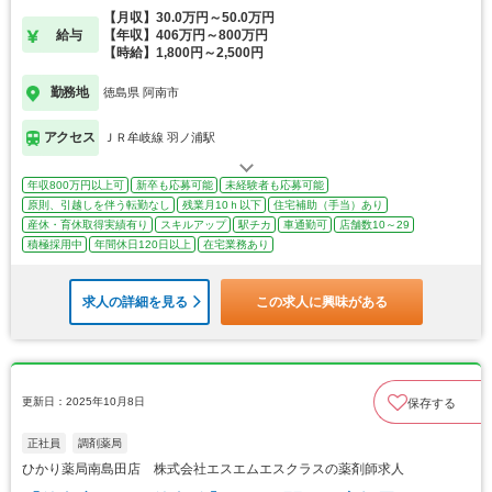
【月収】30.0万円～50.0万円
給与
【年収】406万円～800万円
【時給】1,800円～2,500円
勤務地
徳島県 阿南市
アクセス
ＪＲ牟岐線 羽ノ浦駅
年収800万円以上可
新卒も応募可能
未経験者も応募可能
原則、引越しを伴う転勤なし
残業月10ｈ以下
住宅補助（手当）あり
産休・育休取得実績有り
スキルアップ
駅チカ
車通勤可
店舗数10～29
積極採用中
年間休日120日以上
在宅業務あり
求人の詳細を見る
この求人に興味がある
更新日：2025年10月8日
保存する
正社員
調剤薬局
ひかり薬局南島田店 株式会社エスエムエスクラスの薬剤師求人