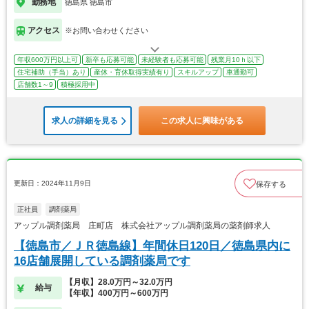
勤務地
徳島県 徳島市
アクセス
※お問い合わせください
年収600万円以上可
新卒も応募可能
未経験者も応募可能
残業月10ｈ以下
住宅補助（手当）あり
産休・育休取得実績有り
スキルアップ
車通勤可
店舗数1～9
積極採用中
求人の詳細を見る
この求人に興味がある
更新日：2024年11月9日
保存する
正社員
調剤薬局
アップル調剤薬局 庄町店 株式会社アップル調剤薬局の薬剤師求人
【徳島市／ＪＲ徳島線】年間休日120日／徳島県内に
16店舗展開している調剤薬局です
【月収】28.0万円～32.0万円
給与
【年収】400万円～600万円