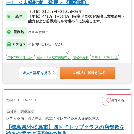
ー） ＜未経験者、歓迎＞《薬剤師》
【月収】31.0万円～39.3万円程度
給与
【年収】442万円～564万円程度 ※CRC経験者は業務経験・
能力および前職給与を考慮のうえ決定します。
勤務地
徳島県 徳島市
アクセス
※お問い合わせください
年収550万円以上可
産休・育休取得実績有り
積極採用中
年間休日120日以上
求人の詳細を見る
この求人に興味がある
更新日：2026年7月31日
保存する
正社員
調剤薬局
レディ薬局 羽ノ浦店 株式会社レデイ薬局の薬剤師求人
【徳島県/小松島市】四国でトップクラスの店舗数を
誇る企業での薬剤師の募集