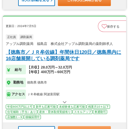
更新日：2024年7月5日
保存する
正社員
調剤薬局
アップル調剤薬局 福島店 株式会社アップル調剤薬局の薬剤師求人
【徳島市／ＪＲ牟佐線】年間休日120日／徳島県内に
16店舗展開している調剤薬局です
【月収】28.0万円～32.0万円
給与
【年収】400万円～600万円
勤務地
徳島県 徳島市
アクセス
ＪＲ牟岐線 阿波富田駅
年収600万円以上可
新卒も応募可能
未経験者も応募可能
残業月10ｈ以下
住宅補助（手当）あり
産休・育休取得実績有り
スキルアップ
車通勤可
店舗数1～9
積極採用中