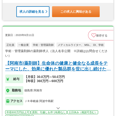
求人の詳細を見る
この求人に興味がある
更新日：2020年9月11日
保存する
正社員
一般企業
学術・管理薬剤師
メディカルライター、 MSL、 DI、学術
学術・管理薬剤師の薬剤師求人（法人名非公開 ※詳細はお問合せくださ
い）
【阿南市/薬剤師】生命体の健康と健全なる成長をテ
ーマにした、効果に優れた製品群を世に出し続けたい
と考
【月収】30.0万円～50.0万円
給与
【年収】360万円～600万円
勤務地
徳島県 阿南市
アクセス
ＪＲ牟岐線 阿波中島駅
年収600万円以上可
原則、引越しを伴う転勤なし
土日休み（相談可含む）