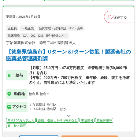
更新日：2026年6月15日
保存する
正社員
一般企業
品質管理・品質保証・PV・薬事
臨床開発（QA、QC、DM、統計解析など）
宇治製薬株式会社 徳島工場の薬剤師求人
【徳島県徳島市】Uターン＆Iターン歓迎！製薬会社の
医薬品管理薬剤師
【月収】25.0万円～47.0万円程度 ※管理者手当(50,000円/
月）を含む
給与
【年収】400万円～700万円程度 ※年齢、経験、能力を考慮
のうえ、自社規定により決定いたします
勤務地
徳島県 徳島市
ＪＲ高徳線 池谷駅
アクセス
ＪＲ牟岐線 徳島駅…ほか
年収700万円以上可
原則、引越しを伴う転勤なし
車通勤可
積極採用中
夏～秋入職可