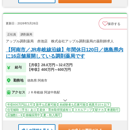
更新日：2026年5月26日
保存する
正社員
調剤薬局
アップル調剤薬局 赤池店 株式会社アップル調剤薬局の薬剤師求人
【阿南市／JR牟岐線沿線】年間休日120日／徳島県内
に16店舗展開している調剤薬局です
【月収】28.0万円～32.0万円
給与
【年収】400万円～600万円
勤務地
徳島県 阿南市
アクセス
ＪＲ牟岐線 阿波中島駅
年収600万円以上可
新卒も応募可能
未経験者も応募可能
残業月10ｈ以下
住宅補助（手当）あり
産休・育休取得実績有り
スキルアップ
駅チカ
車通勤可
店舗数1～9
積極採用中
夏～秋入職可