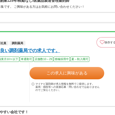
/創業125年/転勤なし/医薬品製造管理薬剤師
集です。 ご興味がある方はお気軽にお問い合わせください！
保存す
正社員
調剤薬局
良い調剤薬局での求人です。
残業月10ｈ以下
車通勤可
店舗数10～29
積極採用中
夏～秋入職可
この求人に興味がある
マイナビ薬剤師が求人情報を無料でご提供します。
薬局・病院等への直接応募・問い合わせではありません
のでご安心ください。
やすい会社です！