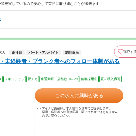
会等充実しているので安心して業務に取り組むことが出来ます！
た
保存す
求人
正社員
パート・アルバイト
調剤薬局
実・未経験者・ブランク者へのフォロー体制がある
り
スキルアップ
駅チカ
車通勤可
店舗数10～29
積極採用中
夏～秋入職可
ル
この求人に興味がある
マイナビ薬剤師が求人情報を無料でご提供します。
薬局・病院等への直接応募・問い合わせではありません
のでご安心ください。