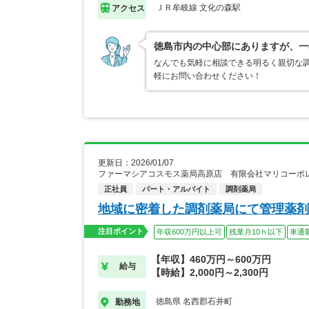
ＪＲ牟岐線 文化の森駅
アクセス
徳島市内の中心部にありますが、一
なんでも気軽に相談できる明るく親切な調
軽にお問い合わせください！
更新日：2026/01/07
ファーマシアコスモス薬局高原店 有限会社マリコーポ
正社員
パート・アルバイト
調剤薬局
地域に密着した調剤薬局にて管理薬剤
注目ポイント
年収600万円以上可
残業月10ｈ以下
車通
【年収】460万円～600万円
給与
【時給】2,000円～2,300円
徳島県 名西郡石井町
勤務地