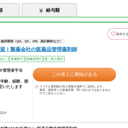
順
給与順
保存す
臨床開発（QA、QC、DM、統計解析など）
歓迎！製薬会社の医薬品管理薬剤師
勤なし
車通勤可
積極採用中
夏～秋入職可
 ※管理者手当
この求人に興味がある
※年齢、経験、能
定いたします
マイナビ薬剤師が求人情報を無料でご提供します。
薬局・病院等への直接応募・問い合わせではありません
のでご安心ください。
…ほか