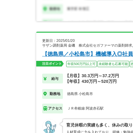
更新日：2025/01/20
サザン調剤薬局 金磯 株式会社セガファーマの薬剤師求
【徳島県／小松島市】機械導入◎社員
注目ポイント
年収500万円以上可
未経験者も応募可能
【月収】30.3万円～37.2万円
給与
【年収】430万円～520万円
徳島県 小松島市
勤務地
ＪＲ牟岐線 阿波赤石駅
アクセス
育児休暇の実績も多く、休みの取り
人材育成に力を入れており、研修・勉強