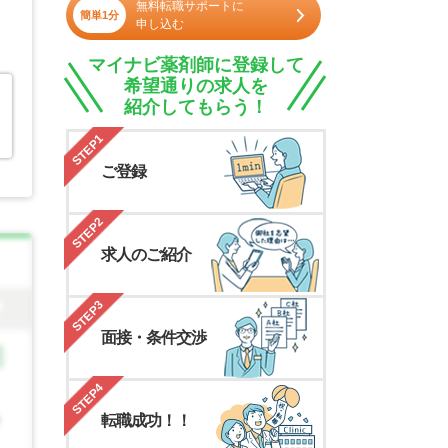
無料転職サポートに
簡単1分
申し込む
マイナビ薬剤師に登録して
希望通りの求人を
紹介してもらう！
STEP1
ご登録
STEP2
求人のご紹介
STEP3
面接・条件交渉
STEP4
転職成功！！