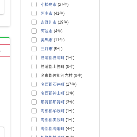
小松島市
(27件)
阿南市
(41件)
吉野川市
(19件)
阿波市
(4件)
美馬市
(11件)
三好市
(9件)
る
勝浦郡勝浦町
(1件)
勝浦郡上勝町 (0件)
名東郡佐那河内村 (0件)
名西郡石井町
(17件)
名西郡神山町
(1件)
那賀郡那賀町
(3件)
海部郡牟岐町
(1件)
海部郡美波町
(1件)
海部郡海陽町
(4件)