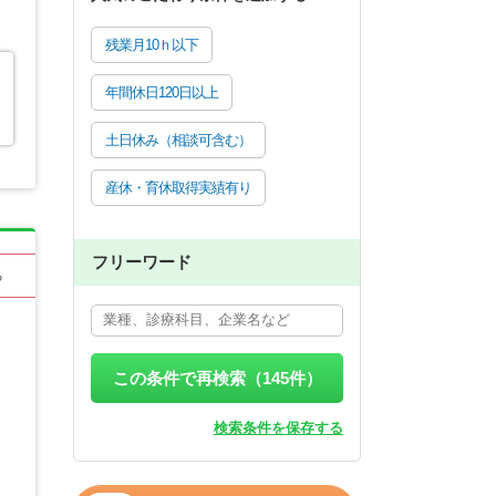
残業月10ｈ以下
年間休日120日以上
土日休み（相談可含む）
産休・育休取得実績有り
フリーワード
る
この条件で再検索（
145
件）
検索条件を保存する