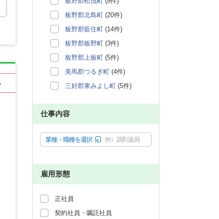
板野郡松茂町
(8件)
板野郡北島町
(20件)
板野郡藍住町
(14件)
板野郡板野町
(3件)
板野郡上板町
(5件)
美馬郡つるぎ町
(4件)
る
三好郡東みよし町
(5件)
仕事内容
業種・職種を選択
例）調剤薬局
雇用形態
正社員
契約社員・嘱託社員