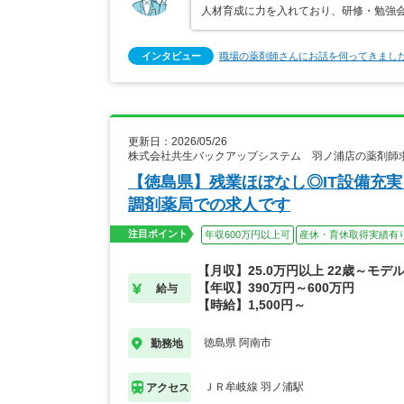
人材育成に力を入れており、研修・勉強
インタビュー
職場の薬剤師さんにお話を伺ってきまし
更新日：2026/05/26
株式会社共生バックアップシステム 羽ノ浦店の薬剤師
【徳島県】残業ほぼなし◎IT設備充
調剤薬局での求人です
注目ポイント
年収600万円以上可
産休・育休取得実績有
【月収】25.0万円以上 22歳～モデ
【年収】390万円～600万円
給与
【時給】1,500円～
徳島県 阿南市
勤務地
ＪＲ牟岐線 羽ノ浦駅
アクセス