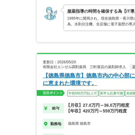
服薬指導の時間を確保する為【IT
1995年に開局され、現在徳島県・香川
為、水剤分注機、全店舗に電子薬歴の導
更新日：2026/05/20
有限会社エンゼル調剤薬局 三軒屋店の薬剤師求人
【徳島県徳島市】徳島市内の中心部に
に恵まれた環境です。
注目ポイント
年収550万円以上可
新卒も応募可能
未経
【月収】27.0万円～36.0万円程度
給与
【年収】420万円～559万円程度
徳島県 徳島市
勤務地