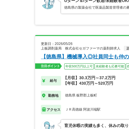
Uターン＆Iターン歓迎/未経験者OK
徳島県の製薬会社で医薬品製造管理者の募
更新日：2026/05/26
上板調剤薬局 株式会社セガファーマの薬剤師求人
【徳島県】機械導入◎社員同士も仲の
注目ポイント
年収500万円以上可
未経験者も応募可能
【月収】30.3万円～37.2万円
給与
【年収】430万円～520万円
徳島県 板野郡上板町
勤務地
ＪＲ高徳線 阿波川端駅
アクセス
育児休暇の実績も多く、休みの取り