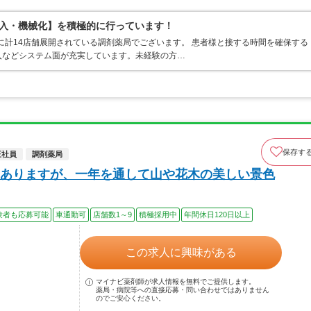
導入・機械化】を積極的に行っています！
県に計14店舗展開されている調剤薬局でございます。 患者様と接する時間を確保する
入などシステム面が充実しています。未経験の方…
保存す
正社員
調剤薬局
ありますが、一年を通して山や花木の美しい景色
験者も応募可能
車通勤可
店舗数1～9
積極採用中
年間休日120日以上
この求人に興味がある
マイナビ薬剤師が求人情報を無料でご提供します。
薬局・病院等への直接応募・問い合わせではありません
のでご安心ください。