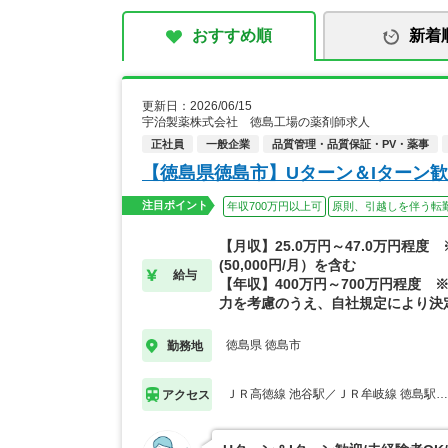
おすすめ順
新着
更新日：2026/06/15
宇治製薬株式会社 徳島工場の薬剤師求人
正社員
一般企業
品質管理・品質保証・PV・薬事
【徳島県徳島市】Uターン＆Iターン
注目ポイント
年収700万円以上可
原則、引越しを伴う転
【月収】25.0万円～47.0万円程度
(50,000円/月）を含む
給与
【年収】400万円～700万円程度 
力を考慮のうえ、自社規定により決
徳島県 徳島市
勤務地
ＪＲ高徳線 池谷駅／ＪＲ牟岐線 徳島駅
アクセス