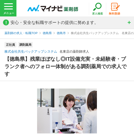
!
安心・安全な転職サポートの提供に努めます。
薬剤師の求人・転職TOP
徳島県
徳島市
株式会社共生バックアップシステム 名東店の
正社員
調剤薬局
株式会社共生バックアップシステム
名東店の薬剤師求人
【徳島県】残業ほぼなし◎IT設備充実・未経験者・ブ
ランク者へのフォロー体制がある調剤薬局での求人で
す