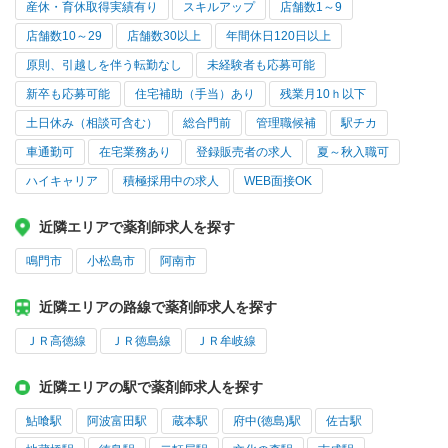
産休・育休取得実績有り
スキルアップ
店舗数1～9
店舗数10～29
店舗数30以上
年間休日120日以上
原則、引越しを伴う転勤なし
未経験者も応募可能
新卒も応募可能
住宅補助（手当）あり
残業月10ｈ以下
土日休み（相談可含む）
総合門前
管理職候補
駅チカ
車通勤可
在宅業務あり
登録販売者の求人
夏～秋入職可
ハイキャリア
積極採用中の求人
WEB面接OK
近隣エリアで薬剤師求人を探す
鳴門市
小松島市
阿南市
近隣エリアの路線で薬剤師求人を探す
ＪＲ高徳線
ＪＲ徳島線
ＪＲ牟岐線
近隣エリアの駅で薬剤師求人を探す
鮎喰駅
阿波富田駅
蔵本駅
府中(徳島)駅
佐古駅