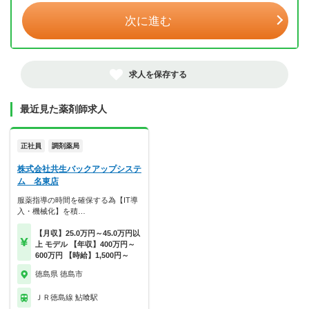
次に進む
求人を保存する
最近見た薬剤師求人
正社員
調剤薬局
株式会社共生バックアップシステ
ム 名東店
服薬指導の時間を確保する為【IT導
入・機械化】を積…
【月収】25.0万円～45.0万円以
上 モデル 【年収】400万円～
600万円 【時給】1,500円～
徳島県 徳島市
ＪＲ徳島線 鮎喰駅