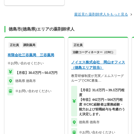
最近見た薬剤師求人をもっと見る
徳島市(徳島県)エリアの薬剤師求人
正社員
調剤薬局
正社員
治験コーディネーター（CRC）
有限会社三谷薬局 三谷薬局
ノイエス株式会社 岡山オフィス
※お問い合わせください
（徳島エリア担当）
【月収】30.0万円～50.0万円
教育研修制度が充実／エムスリーグ
ループでCRC募集…
徳島県 徳島市
【月収】31.0万円～39.3万円程
※お問い合わせください
度
【年収】442万円～564万円程
度 ※CRC経験者は業務経験・
能力および前職給与を考慮のう
え決定します。
徳島県 徳島市
※お問い合わせください