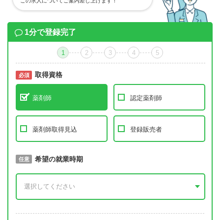
この求人についてご案内差し上げます！
1分で登録完了
1
2
3
4
5
取得資格
必須
必須
薬剤師
認定薬剤師
薬剤師取得見込
登録販売者
取得予定年
希望の就業時期
必須
任意
年 3月