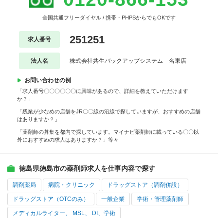
全国共通フリーダイヤル / 携帯・PHPSからでもOKです
251251
求人番号
法人名
株式会社共生バックアップシステム 名東店
お問い合わせの例
「求人番号〇〇〇〇〇〇に興味があるので、詳細を教えていただけます
か？」
「残業が少なめの店舗をJR〇〇線の沿線で探していますが、おすすめの店舗
はありますか？」
「薬剤師の募集を都内で探しています。マイナビ薬剤師に載っている〇〇以
外におすすめの求人はありますか？」等々
徳島県徳島市の薬剤師求人を仕事内容で探す
調剤薬局
病院・クリニック
ドラッグストア（調剤併設）
ドラッグストア（OTCのみ）
一般企業
学術・管理薬剤師
メディカルライター、 MSL、 DI、学術