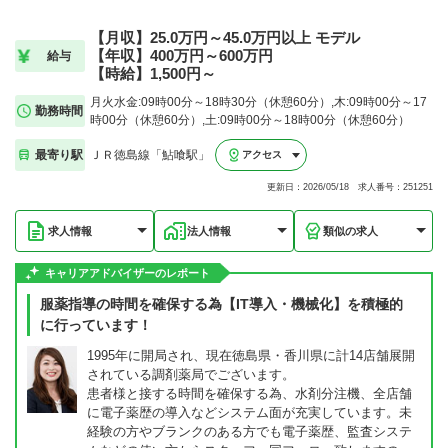
【月収】25.0万円～45.0万円以上 モデル
【年収】400万円～600万円
給与
【時給】1,500円～
月火水金:09時00分～18時30分（休憩60分）,木:09時00分～17
勤務時間
時00分（休憩60分）,土:09時00分～18時00分（休憩60分）
最寄り駅
ＪＲ徳島線「鮎喰駅」
アクセス
更新日：2026/05/18 求人番号：251251
求人情報
法人情報
類似の求人
キャリアアドバイザーのレポート
服薬指導の時間を確保する為【IT導入・機械化】を積極的
に行っています！
1995年に開局され、現在徳島県・香川県に計14店舗展開
されている調剤薬局でございます。
患者様と接する時間を確保する為、水剤分注機、全店舗
に電子薬歴の導入などシステム面が充実しています。未
経験の方やブランクのある方でも電子薬歴、監査システ