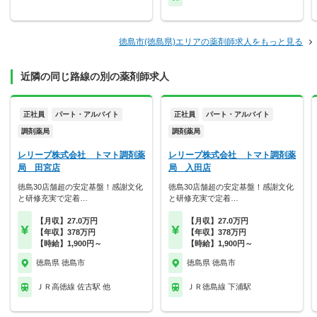
徳島市(徳島県)エリアの薬剤師求人をもっと見る
近隣の同じ路線の別の薬剤師求人
正社員
パート・アルバイト
正社員
パート・アルバイト
調剤薬局
調剤薬局
レリープ株式会社 トマト調剤薬
レリープ株式会社 トマト調剤薬
局 田宮店
局 入田店
徳島30店舗超の安定基盤！感謝文化
徳島30店舗超の安定基盤！感謝文化
と研修充実で定着…
と研修充実で定着…
【月収】27.0万円
【月収】27.0万円
【年収】378万円
【年収】378万円
【時給】1,900円～
【時給】1,900円～
徳島県 徳島市
徳島県 徳島市
ＪＲ高徳線 佐古駅 他
ＪＲ徳島線 下浦駅