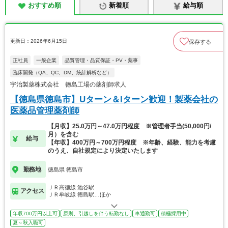
おすすめ順
新着順
給与順
更新日：2026年6月15日
保存する
正社員
一般企業
品質管理・品質保証・PV・薬事
臨床開発（QA、QC、DM、統計解析など）
宇治製薬株式会社 徳島工場の薬剤師求人
【徳島県徳島市】Uターン＆Iターン歓迎！製薬会社の
医薬品管理薬剤師
【月収】25.0万円～47.0万円程度 ※管理者手当(50,000円/
月）を含む
給与
【年収】400万円～700万円程度 ※年齢、経験、能力を考慮
のうえ、自社規定により決定いたします
勤務地
徳島県 徳島市
ＪＲ高徳線 池谷駅
アクセス
ＪＲ牟岐線 徳島駅…ほか
年収700万円以上可
原則、引越しを伴う転勤なし
車通勤可
積極採用中
夏～秋入職可