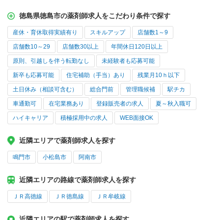
徳島県徳島市の薬剤師求人をこだわり条件で探す
産休・育休取得実績有り
スキルアップ
店舗数1～9
店舗数10～29
店舗数30以上
年間休日120日以上
原則、引越しを伴う転勤なし
未経験者も応募可能
新卒も応募可能
住宅補助（手当）あり
残業月10ｈ以下
土日休み（相談可含む）
総合門前
管理職候補
駅チカ
車通勤可
在宅業務あり
登録販売者の求人
夏～秋入職可
ハイキャリア
積極採用中の求人
WEB面接OK
近隣エリアで薬剤師求人を探す
鳴門市
小松島市
阿南市
近隣エリアの路線で薬剤師求人を探す
ＪＲ高徳線
ＪＲ徳島線
ＪＲ牟岐線
近隣エリアの駅で薬剤師求人を探す