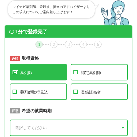
マイナビ薬剤師ご登録後、担当のアドバイザーより
この求人についてご案内差し上げます！
1分で登録完了
1
2
3
4
5
取得資格
必須
必須
薬剤師
認定薬剤師
薬剤師取得見込
登録販売者
取得予定年
希望の就業時期
必須
任意