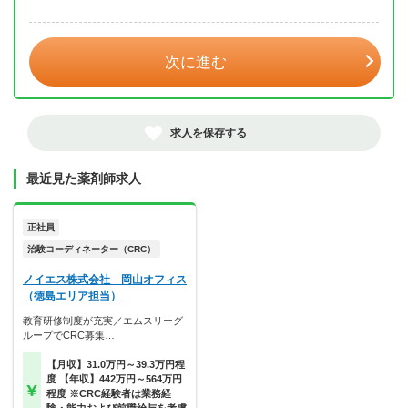
年 3月
次に進む
求人を保存する
最近見た薬剤師求人
正社員
治験コーディネーター（CRC）
ノイエス株式会社 岡山オフィス
（徳島エリア担当）
教育研修制度が充実／エムスリーグ
ループでCRC募集…
【月収】31.0万円～39.3万円程
度 【年収】442万円～564万円
程度 ※CRC経験者は業務経