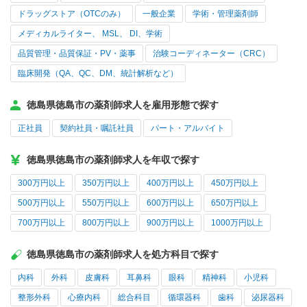
ドラッグストア（OTCのみ）
一般企業
学術・管理薬剤師
メディカルライター、 MSL、 DI、学術
品質管理・品質保証・PV・薬事
治験コーディネーター（CRC）
臨床開発（QA、QC、DM、統計解析など）
徳島県徳島市の薬剤師求人を雇用形態で探す
正社員
契約社員・嘱託社員
パート・アルバイト
徳島県徳島市の薬剤師求人を年収で探す
300万円以上
350万円以上
400万円以上
450万円以上
500万円以上
550万円以上
600万円以上
650万円以上
700万円以上
800万円以上
900万円以上
1000万円以上
徳島県徳島市の薬剤師求人を処方科目で探す
内科
外科
皮膚科
耳鼻科
眼科
精神科
小児科
整形外科
心療内科
総合科目
循環器科
歯科
泌尿器科