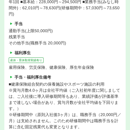
年1回 ■基本給：228,000円～294,500円 ■業務手当(みなし時
間外)：62,010円～78,630円(研修期間中：57,030円～73,650
円)
手当
通勤手当(上限50,000円)
残業手当
その他手当(職務手当 20,000円)
福利厚生
産休・育休取得実績有り
雇用保険、労災保険、健康保険、厚生年金保険
手当・福利厚生備考
■健康保険組合契約の保養施設やスポーツ施設の利用
※賞与月数4.0ヶ月は全社平均値（ご入社初年度に関しまして
は、ご入社後に導入研修期間等もあり、業績評価が評価基準
まで達しない場合があり、賞与月数が全社平均値を下回りま
す。）
※研修期間中（原則入社後3ヶ月）は、職務手当（20,000円／
月）は支給されません。このため研修期間中は職務手当を計
算に含む固定残業代も変更となります。