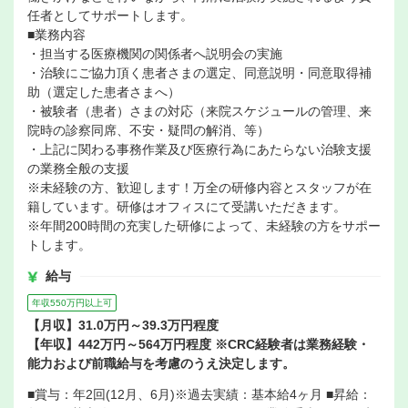
任者としてサポートします。
■業務内容
・担当する医療機関の関係者へ説明会の実施
・治験にご協力頂く患者さまの選定、同意説明・同意取得補
助（選定した患者さまへ）
・被験者（患者）さまの対応（来院スケジュールの管理、来
院時の診察同席、不安・疑問の解消、等）
・上記に関わる事務作業及び医療行為にあたらない治験支援
の業務全般の支援
※未経験の方、歓迎します！万全の研修内容とスタッフが在
籍しています。研修はオフィスにて受講いただきます。
※年間200時間の充実した研修によって、未経験の方をサポー
トします。
給与
年収550万円以上可
【月収】31.0万円～39.3万円程度
【年収】442万円～564万円程度 ※CRC経験者は業務経験・
能力および前職給与を考慮のうえ決定します。
■賞与：年2回(12月、6月)※過去実績：基本給4ヶ月 ■昇給：