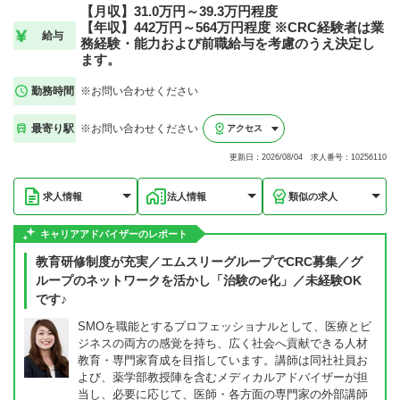
【月収】31.0万円～39.3万円程度
【年収】442万円～564万円程度 ※CRC経験者は業
給与
務経験・能力および前職給与を考慮のうえ決定し
ます。
勤務時間
※お問い合わせください
最寄り駅
※お問い合わせください
アクセス
更新日：2026/08/04 求人番号：10256110
求人情報
法人情報
類似の求人
キャリアアドバイザーのレポート
教育研修制度が充実／エムスリーグループでCRC募集／グ
ループのネットワークを活かし「治験のe化」／未経験OK
です♪
SMOを職能とするプロフェッショナルとして、医療とビ
ジネスの両方の感覚を持ち、広く社会へ貢献できる人材
教育・専門家育成を目指しています。講師は同社社員お
よび、薬学部教授陣を含むメディカルアドバイザーが担
当し、必要に応じて、医師・各方面の専門家の外部講師