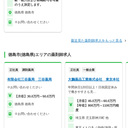
験・能力および前職給与を考慮
のうえ決定します。
徳島県 徳島市
※お問い合わせください
最近見た薬剤師求人をもっと見る
徳島市(徳島県)エリアの薬剤師求人
正社員
調剤薬局
正社員
一般企業
有限会社三谷薬局 三谷薬局
大鵬薬品工業株式会社 東京本社
※お問い合わせください
年間休日120日以上！日祝固定休み
で働きやすさも充…
【月収】30.0万円～50.0万円
【月収】45.0万円～60.0万円
徳島県 徳島市
【年収】800万円～1100万円程
度
※お問い合わせください
埼玉県 児玉郡神川町 他
東京メトロ丸ノ内線(池袋－荻