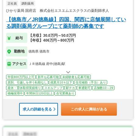
正社員
調剤薬局
ひかり薬局 国府店 株式会社エスエムエスクラスの薬剤師求人
【徳島市／JR徳島線】四国、関西に店舗展開してい
る調剤薬局グループにて薬剤師の募集です
【月収】30.0万円～50.0万円
給与
【年収】406万円～800万円
勤務地
徳島県 徳島市
アクセス
ＪＲ徳島線 府中(徳島)駅
年収800万円以上可
新卒も応募可能
未経験者も応募可能
原則、引越しを伴う転勤なし
残業月10ｈ以下
住宅補助（手当）あり
産休・育休取得実績有り
スキルアップ
駅チカ
車通勤可
店舗数10～29
積極採用中
年間休日120日以上
在宅業務あり
求人の詳細を見る
この求人に興味がある