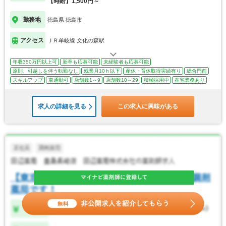
【時給】1,500円～
勤務地
徳島県 徳島市
アクセス
ＪＲ牟岐線 文化の森駅
年収350万円以上可
新卒も応募可能
未経験者も応募可能
原則、引越しを伴う転勤なし
残業月10ｈ以下
産休・育休取得実績有り
総合門前
スキルアップ
車通勤可
店舗数1～9
店舗数10～29
積極採用中
在宅業務あり
求人の詳細を見る
この求人に興味がある