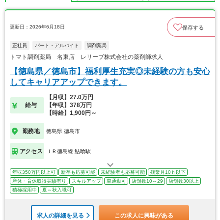
更新日：2026年6月18日
保存する
正社員
パート・アルバイト
調剤薬局
トマト調剤薬局 名東店 レリープ株式会社の薬剤師求人
【徳島県／徳島市】福利厚生充実◎未経験の方も安心
してキャリアアップできます。
【月収】27.0万円
給与
【年収】378万円
【時給】1,900円～
勤務地
徳島県 徳島市
アクセス
ＪＲ徳島線 鮎喰駅
年収350万円以上可
新卒も応募可能
未経験者も応募可能
残業月10ｈ以下
産休・育休取得実績有り
スキルアップ
車通勤可
店舗数10～29
店舗数30以上
積極採用中
夏～秋入職可
求人の詳細を見る
この求人に興味がある