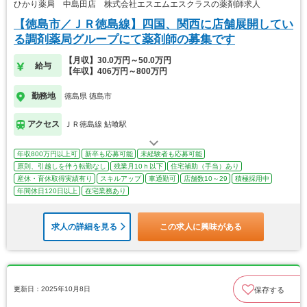
ひかり薬局 中島田店 株式会社エスエムエスクラスの薬剤師求人
【徳島市／ＪＲ徳島線】四国、関西に店舗展開してい
る調剤薬局グループにて薬剤師の募集です
【月収】30.0万円～50.0万円
給与
【年収】406万円～800万円
勤務地
徳島県 徳島市
アクセス
ＪＲ徳島線 鮎喰駅
年収800万円以上可
新卒も応募可能
未経験者も応募可能
原則、引越しを伴う転勤なし
残業月10ｈ以下
住宅補助（手当）あり
産休・育休取得実績有り
スキルアップ
車通勤可
店舗数10～29
積極採用中
年間休日120日以上
在宅業務あり
求人の詳細を見る
この求人に興味がある
更新日：2025年10月8日
保存する