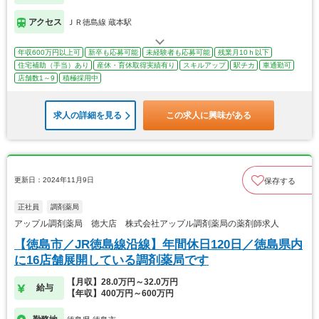
アクセス
ＪＲ徳島線 蔵本駅
年収600万円以上可
新卒も応募可能
未経験者も応募可能
残業月10ｈ以下
住宅補助（手当）あり
産休・育休取得実績有り
スキルアップ
駅チカ
車通勤可
店舗数1～9
積極採用中
求人の詳細を見る
この求人に興味がある
更新日：2024年11月9日
保存する
正社員
調剤薬局
アップル調剤薬局 徳大店 株式会社アップル調剤薬局の薬剤師求人
【徳島市／JR徳島線沿線】年間休日120日／徳島県内
に16店舗展開している調剤薬局です
【月収】28.0万円～32.0万円
給与
【年収】400万円～600万円