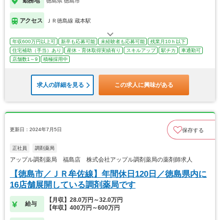
勤務地
徳島県 徳島市
アクセス
ＪＲ徳島線 蔵本駅
年収600万円以上可
新卒も応募可能
未経験者も応募可能
残業月10ｈ以下
住宅補助（手当）あり
産休・育休取得実績有り
スキルアップ
駅チカ
車通勤可
店舗数1～9
積極採用中
求人の詳細を見る
この求人に興味がある
更新日：2024年7月5日
保存する
正社員
調剤薬局
アップル調剤薬局 福島店 株式会社アップル調剤薬局の薬剤師求人
【徳島市／ＪＲ牟佐線】年間休日120日／徳島県内に
16店舗展開している調剤薬局です
【月収】28.0万円～32.0万円
給与
【年収】400万円～600万円