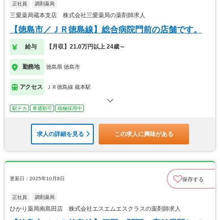
正社員
調剤薬局
三愛薬局蔵本支店 株式会社三愛薬局の薬剤師求人
【徳島市／ＪＲ徳島線】総合病院門前の店舗です。
給与
【月収】21.0万円以上 24歳～
勤務地
徳島県 徳島市
アクセス
ＪＲ徳島線 蔵本駅
駅チカ
車通勤可
積極採用中
求人の詳細を見る
この求人に興味がある
更新日：2025年10月8日
保存する
正社員
調剤薬局
ひかり薬局南島田店 株式会社エスエムエスクラスの薬剤師求人