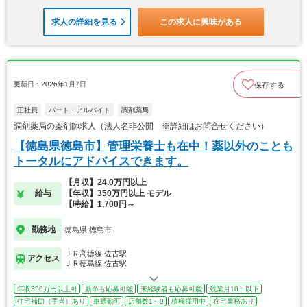
求人の詳細を見る
この求人に興味がある
更新日：2026年1月7日
保存する
正社員
パート・アルバイト
調剤薬局
調剤薬局の薬剤師求人（法人名非公開 ※詳細はお問合せください）
【徳島県徳島市】管理栄養士も在中！薬以外のことも
トータルにアドバイスできます。
【月収】24.0万円以上
給与
【年収】350万円以上 モデル
【時給】1,700円～
勤務地
徳島県 徳島市
ＪＲ高徳線 佐古駅
アクセス
ＪＲ徳島線 佐古駅
年収350万円以上可
新卒も応募可能
未経験者も応募可能
残業月10ｈ以下
住宅補助（手当）あり
車通勤可
店舗数1～9
積極採用中
在宅業務あり