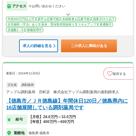
アクセス
※お問い合わせください
年収600万円以上可
新卒も応募可能
未経験者も応募可能
残業月10ｈ以下
住宅補助（手当）あり
産休・育休取得実績有り
スキルアップ
車通勤可
店舗数1～9
積極採用中
求人の詳細を見る
この求人に興味がある
更新日：2024年11月9日
保存する
正社員
調剤薬局
アップル調剤薬局 庄町店 株式会社アップル調剤薬局の薬剤師求人
【徳島市／ＪＲ徳島線】年間休日120日／徳島県内に
16店舗展開している調剤薬局です
【月収】28.0万円～32.0万円
給与
【年収】400万円～600万円
勤務地
徳島県 徳島市