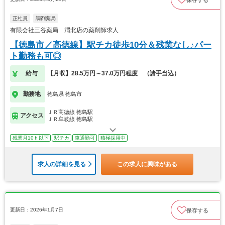
正社員
調剤薬局
有限会社三谷薬局 渭北店の薬剤師求人
【徳島市／高徳線】駅チカ徒歩10分＆残業なし♪パー
ト勤務も可◎
給与
【月収】28.5万円～37.0万円程度 （諸手当込）
勤務地
徳島県 徳島市
ＪＲ高徳線 徳島駅
アクセス
ＪＲ牟岐線 徳島駅
残業月10ｈ以下
駅チカ
車通勤可
積極採用中
求人の詳細を見る
この求人に興味がある
更新日：2026年1月7日
保存する