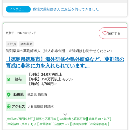
職場の薬剤師さんにお話を伺ってきました
インタビュー
更新日：2026年1月7日
保存する
正社員
調剤薬局
調剤薬局の薬剤師求人（法人名非公開 ※詳細はお問合せください）
【徳島県徳島市】海外研修や県外研修など、薬剤師の
育成に非常に力を入れられています。
【月収】24.0万円以上
給与
【年収】350万円以上 モデル
【時給】1,700円～
勤務地
徳島県 徳島市
アクセス
ＪＲ高徳線 勝瑞駅
年収350万円以上可
新卒も応募可能
未経験者も応募可能
残業月10ｈ以下
住宅補助（手当）あり
車通勤可
店舗数1～9
積極採用中
在宅業務あり