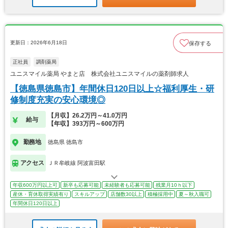
更新日：2026年6月18日
保存する
正社員
調剤薬局
ユニスマイル薬局 やまと店 株式会社ユニスマイルの薬剤師求人
【徳島県徳島市】年間休日120日以上☆福利厚生・研
修制度充実の安心環境◎
【月収】26.2万円～41.0万円
給与
【年収】393万円～600万円
勤務地
徳島県 徳島市
アクセス
ＪＲ牟岐線 阿波富田駅
年収600万円以上可
新卒も応募可能
未経験者も応募可能
残業月10ｈ以下
産休・育休取得実績有り
スキルアップ
店舗数30以上
積極採用中
夏～秋入職可
年間休日120日以上