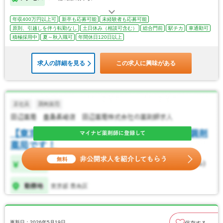
年収400万円以上可
新卒も応募可能
未経験者も応募可能
原則、引越しを伴う転勤なし
土日休み（相談可含む）
総合門前
駅チカ
車通勤可
積極採用中
夏～秋入職可
年間休日120日以上
求人の詳細を見る
この求人に興味がある
更新日：2026年5月19日
保存する