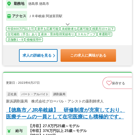
勤務地
徳島県 徳島市
アクセス
ＪＲ牟岐線 阿波富田駅
年収600万円以上可
新卒も応募可能
未経験者も応募可能
残業月10ｈ以下
住宅補助（手当）あり
産休・育休取得実績有り
スキルアップ
車通勤可
店舗数1～9
積極採用中
求人の詳細を見る
この求人に興味がある
更新日：2023年6月27日
保存する
正社員
パート・アルバイト
調剤薬局
新浜調剤薬局 株式会社グローバル・アシストの薬剤師求人
【徳島市／JR牟岐線】 研修制度が充実しており、
医療チームの一員として在宅医療にも積極的です。
【月収】27.9万円25歳～モデル
給与
【年収】376万円以上 25歳～モデル