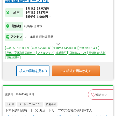
調剤薬局チェーンです
【月収】27.0万円
給与
【年収】378万円
【時給】1,900円～
勤務地
徳島県 徳島市
アクセス
ＪＲ牟岐線 阿波富田駅
年収350万円以上可
新卒も応募可能
未経験者も応募可能
残業月10ｈ以下
産休・育休取得実績有り
スキルアップ
車通勤可
店舗数10～29
店舗数30以上
積極採用中
求人の詳細を見る
この求人に興味がある
更新日：2026年6月18日
保存する
正社員
パート・アルバイト
調剤薬局
トマト調剤薬局 千代ケ丸店 レリープ株式会社の薬剤師求人