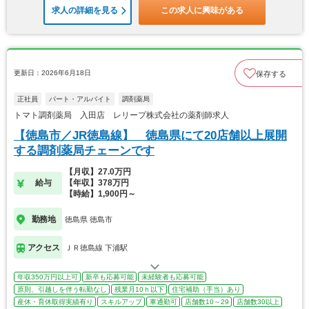
求人の詳細を見る
この求人に興味がある
更新日：2026年6月18日
保存する
正社員
パート・アルバイト
調剤薬局
トマト調剤薬局 入田店 レリープ株式会社の薬剤師求人
【徳島市／JR徳島線】 徳島県にて20店舗以上展開
する調剤薬局チェーンです
【月収】27.0万円
給与
【年収】378万円
【時給】1,900円～
勤務地
徳島県 徳島市
アクセス
ＪＲ徳島線 下浦駅
年収350万円以上可
新卒も応募可能
未経験者も応募可能
原則、引越しを伴う転勤なし
残業月10ｈ以下
住宅補助（手当）あり
産休・育休取得実績有り
スキルアップ
車通勤可
店舗数10～29
店舗数30以上