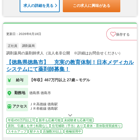
求人の詳細を見る
この求人に興味がある
更新日：2026年6月18日
保存する
正社員
調剤薬局
調剤薬局の薬剤師求人（法人名非公開 ※詳細はお問合せください）
【徳島県徳島市】 充実の教育体制！日本メディカル
システムにて薬剤師募集！
給与
【年収】467万円以上 27歳～モデル
勤務地
徳島県 徳島市
ＪＲ高徳線 徳島駅
アクセス
ＪＲ牟岐線 徳島駅
年収450万円以上可
新卒も応募可能
未経験者も応募可能
原則、引越しを伴う転勤なし
住宅補助（手当）あり
産休・育休取得実績有り
スキルアップ
駅チカ
店舗数30以上
積極採用中