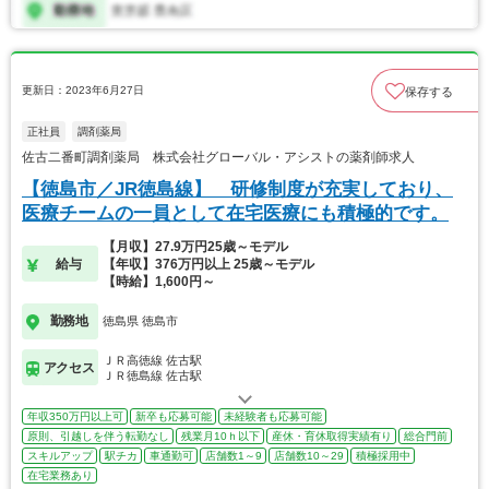
更新日：2023年6月27日
保存する
正社員
調剤薬局
佐古二番町調剤薬局 株式会社グローバル・アシストの薬剤師求人
【徳島市／JR徳島線】 研修制度が充実しており、
医療チームの一員として在宅医療にも積極的です。
【月収】27.9万円25歳～モデル
給与
【年収】376万円以上 25歳～モデル
【時給】1,600円～
勤務地
徳島県 徳島市
ＪＲ高徳線 佐古駅
アクセス
ＪＲ徳島線 佐古駅
年収350万円以上可
新卒も応募可能
未経験者も応募可能
原則、引越しを伴う転勤なし
残業月10ｈ以下
産休・育休取得実績有り
総合門前
スキルアップ
駅チカ
車通勤可
店舗数1～9
店舗数10～29
積極採用中
在宅業務あり