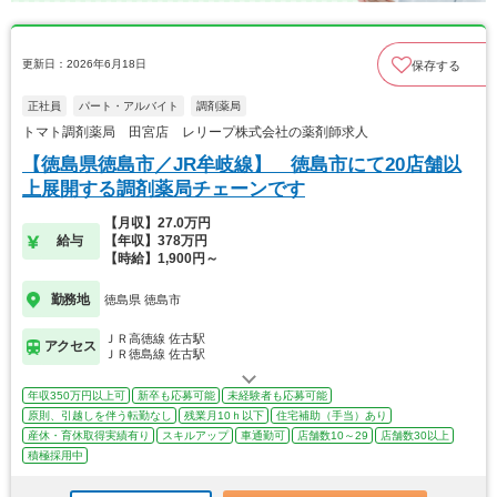
更新日：2026年6月18日
保存する
正社員
パート・アルバイト
調剤薬局
トマト調剤薬局 田宮店 レリープ株式会社の薬剤師求人
【徳島県徳島市／JR牟岐線】 徳島市にて20店舗以
上展開する調剤薬局チェーンです
【月収】27.0万円
給与
【年収】378万円
【時給】1,900円～
勤務地
徳島県 徳島市
ＪＲ高徳線 佐古駅
アクセス
ＪＲ徳島線 佐古駅
年収350万円以上可
新卒も応募可能
未経験者も応募可能
原則、引越しを伴う転勤なし
残業月10ｈ以下
住宅補助（手当）あり
産休・育休取得実績有り
スキルアップ
車通勤可
店舗数10～29
店舗数30以上
積極採用中