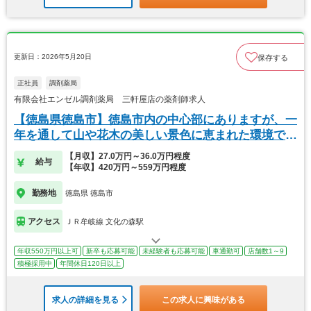
更新日：2026年5月20日
保存する
正社員
調剤薬局
有限会社エンゼル調剤薬局 三軒屋店の薬剤師求人
【徳島県徳島市】徳島市内の中心部にありますが、一
年を通して山や花木の美しい景色に恵まれた環境で
す。
【月収】27.0万円～36.0万円程度
給与
【年収】420万円～559万円程度
勤務地
徳島県 徳島市
アクセス
ＪＲ牟岐線 文化の森駅
年収550万円以上可
新卒も応募可能
未経験者も応募可能
車通勤可
店舗数1～9
積極採用中
年間休日120日以上
求人の詳細を見る
この求人に興味がある