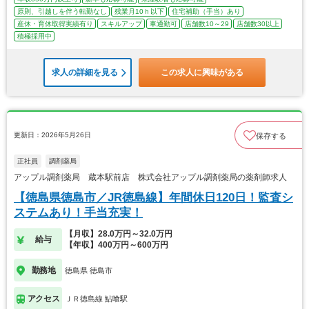
原則、引越しを伴う転勤なし
残業月10ｈ以下
住宅補助（手当）あり
産休・育休取得実績有り
スキルアップ
車通勤可
店舗数10～29
店舗数30以上
積極採用中
求人の詳細を見る
この求人に興味がある
更新日：2026年5月26日
保存する
正社員
調剤薬局
アップル調剤薬局 蔵本駅前店 株式会社アップル調剤薬局の薬剤師求人
【徳島県徳島市／JR徳島線】年間休日120日！監査シ
ステムあり！手当充実！
【月収】28.0万円～32.0万円
給与
【年収】400万円～600万円
勤務地
徳島県 徳島市
アクセス
ＪＲ徳島線 鮎喰駅