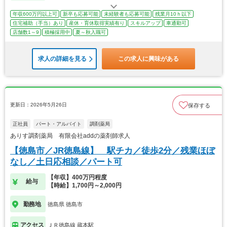
年収600万円以上可
新卒も応募可能
未経験者も応募可能
残業月10ｈ以下
住宅補助（手当）あり
産休・育休取得実績有り
スキルアップ
車通勤可
店舗数1～9
積極採用中
夏～秋入職可
求人の詳細を見る
この求人に興味がある
更新日：2026年5月26日
保存する
正社員
パート・アルバイト
調剤薬局
ありす調剤薬局 有限会社addの薬剤師求人
【徳島市／JR徳島線】 駅チカ／徒歩2分／残業ほぼ
なし／土日応相談／パート可
【年収】400万円程度
給与
【時給】1,700円～2,000円
勤務地
徳島県 徳島市
アクセス
ＪＲ徳島線 蔵本駅