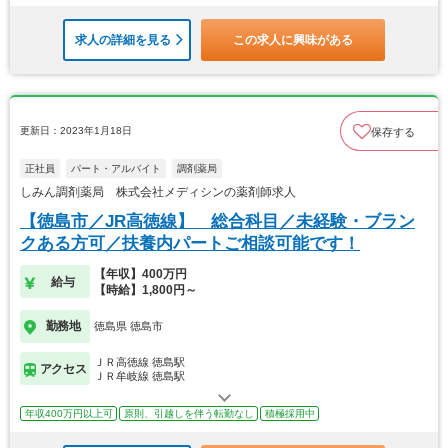
求人の詳細を見る
この求人に興味がある
更新日：2023年1月18日
保存する
正社員
パート・アルバイト
調剤薬局
しみん調剤薬局 株式会社メディシンの薬剤師求人
【徳島市／JR高徳線】 総合科目／未経験・ブラン
クある方可／扶養内パートご相談可能です！
【年収】400万円
給与
【時給】1,800円～
勤務地
徳島県 徳島市
ＪＲ高徳線 徳島駅
アクセス
ＪＲ牟岐線 徳島駅
年収400万円以上可
原則、引越しを伴う転勤なし
積極採用中