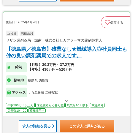
更新日：2025年1月20日
保存する
正社員
調剤薬局
サザン調剤薬局 城南 株式会社セガファーマの薬剤師求人
【徳島県／徳島市】残業なし★機械導入◎社員同士も
仲の良い調剤薬局での求人です。
【月収】30.3万円～37.2万円
給与
【年収】430万円～520万円
勤務地
徳島県 徳島市
アクセス
ＪＲ牟岐線 二軒屋駅
年収500万円以上可
未経験者も応募可能
残業月10ｈ以下
車通勤可
店舗数10～29
積極採用中
求人の詳細を見る
この求人に興味がある