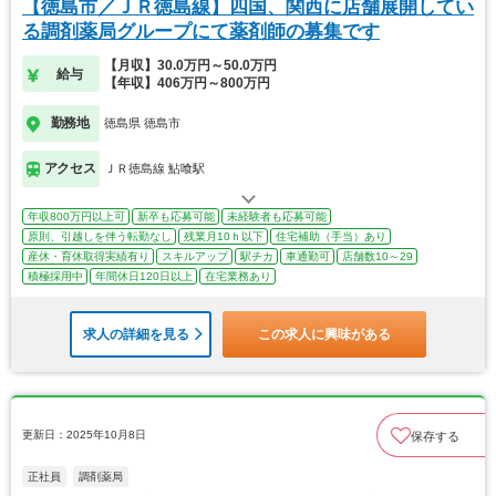
【徳島市／ＪＲ徳島線】四国、関西に店舗展開してい
る調剤薬局グループにて薬剤師の募集です
【月収】30.0万円～50.0万円
給与
【年収】406万円～800万円
勤務地
徳島県 徳島市
アクセス
ＪＲ徳島線 鮎喰駅
年収800万円以上可
新卒も応募可能
未経験者も応募可能
原則、引越しを伴う転勤なし
残業月10ｈ以下
住宅補助（手当）あり
産休・育休取得実績有り
スキルアップ
駅チカ
車通勤可
店舗数10～29
積極採用中
年間休日120日以上
在宅業務あり
求人の詳細を見る
この求人に興味がある
更新日：2025年10月8日
保存する
正社員
調剤薬局