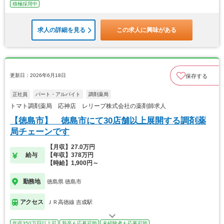
積極採用中
求人の詳細を見る
この求人に興味がある
更新日：2026年6月18日
保存する
正社員
パート・アルバイト
調剤薬局
トマト調剤薬局 応神店 レリープ株式会社の薬剤師求人
【徳島市】 徳島市にて30店舗以上展開する調剤薬
局チェーンです
【月収】27.0万円
給与
【年収】378万円
【時給】1,900円～
勤務地
徳島県 徳島市
アクセス
ＪＲ高徳線 吉成駅
年収350万円以上可
新卒も応募可能
未経験者も応募可能