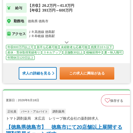
【月収】26.2万円～41.0万円
給与
【年収】393万円～600万円
勤務地
徳島県 徳島市
ＪＲ高徳線 徳島駅
アクセス
ＪＲ牟岐線 徳島駅
年収600万円以上可
新卒も応募可能
未経験者も応募可能
残業月10ｈ以下
産休・育休取得実績有り
スキルアップ
店舗数30以上
積極採用中
夏～秋入職可
年間休日120日以上
求人の詳細を見る
この求人に興味がある
更新日：2026年6月18日
保存する
正社員
パート・アルバイト
調剤薬局
トマト調剤薬局 末広店 レリープ株式会社の薬剤師求人
【徳島県徳島市】 徳島市にて20店舗以上展開する