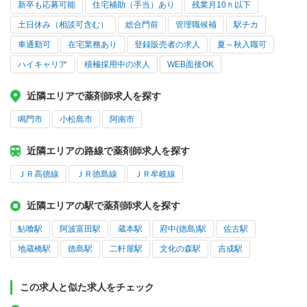
新卒も応募可能
住宅補助（手当）あり
残業月10ｈ以下
土日休み（相談可含む）
総合門前
管理職候補
駅チカ
車通勤可
在宅業務あり
登録販売者の求人
夏～秋入職可
ハイキャリア
積極採用中の求人
WEB面接OK
近隣エリアで薬剤師求人を探す
鳴門市
小松島市
阿南市
近隣エリアの路線で薬剤師求人を探す
ＪＲ高徳線
ＪＲ徳島線
ＪＲ牟岐線
近隣エリアの駅で薬剤師求人を探す
鮎喰駅
阿波富田駅
蔵本駅
府中(徳島)駅
佐古駅
地蔵橋駅
徳島駅
二軒屋駅
文化の森駅
吉成駅
この求人と似た求人をチェック