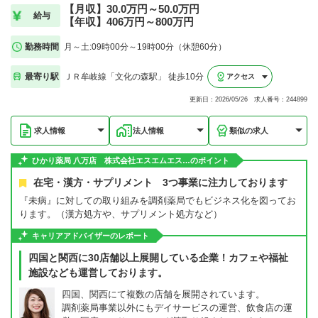
【月収】30.0万円～50.0万円
給与
【年収】406万円～800万円
勤務時間
月～土:09時00分～19時00分（休憩60分）
最寄り駅
ＪＲ牟岐線「文化の森駅」 徒歩10分
アクセス
更新日：2026/05/26 求人番号：244899
求人情報
法人情報
類似の求人
ひかり薬局 八万店 株式会社エスエムエス…のポイント
在宅・漢方・サプリメント 3つ事業に注力しております
『未病』に対しての取り組みを調剤薬局でもビジネス化を図ってお
ります。（漢方処方や、サプリメント処方など）
キャリアアドバイザーのレポート
四国と関西に30店舗以上展開している企業！カフェや福祉
施設なども運営しております。
四国、関西にて複数の店舗を展開されています。
調剤薬局事業以外にもデイサービスの運営、飲食店の運