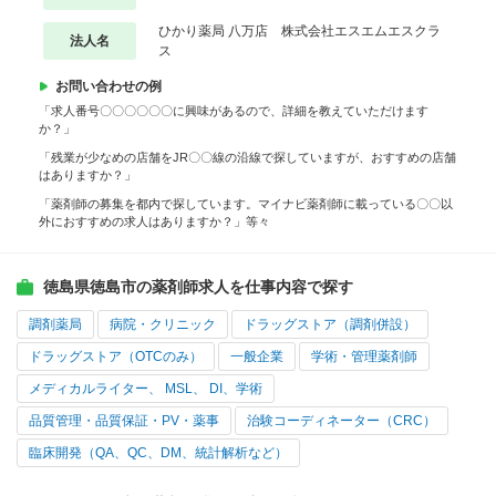
ひかり薬局 八万店 株式会社エスエムエスクラ
法人名
ス
お問い合わせの例
「求人番号〇〇〇〇〇〇に興味があるので、詳細を教えていただけます
か？」
「残業が少なめの店舗をJR〇〇線の沿線で探していますが、おすすめの店舗
はありますか？」
「薬剤師の募集を都内で探しています。マイナビ薬剤師に載っている〇〇以
外におすすめの求人はありますか？」等々
徳島県徳島市の薬剤師求人を仕事内容で探す
調剤薬局
病院・クリニック
ドラッグストア（調剤併設）
ドラッグストア（OTCのみ）
一般企業
学術・管理薬剤師
メディカルライター、 MSL、 DI、学術
品質管理・品質保証・PV・薬事
治験コーディネーター（CRC）
臨床開発（QA、QC、DM、統計解析など）