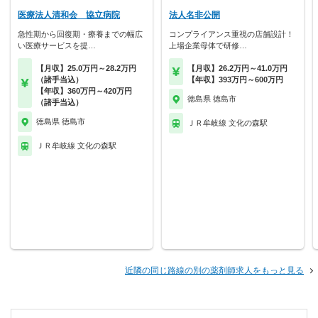
医療法人清和会 協立病院
法人名非公開
急性期から回復期・療養までの幅広
コンプライアンス重視の店舗設計！
い医療サービスを提…
上場企業母体で研修…
【月収】25.0万円～28.2万円
【月収】26.2万円～41.0万円
（諸手当込）
【年収】393万円～600万円
【年収】360万円～420万円
徳島県 徳島市
（諸手当込）
徳島県 徳島市
ＪＲ牟岐線 文化の森駅
ＪＲ牟岐線 文化の森駅
近隣の同じ路線の別の薬剤師求人をもっと見る