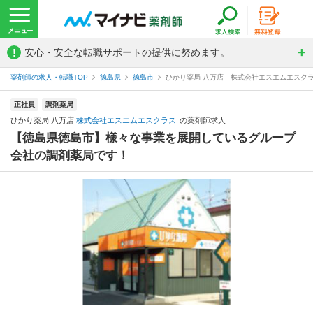
!
安心・安全な転職サポートの提供に努めます。
薬剤師の求人・転職TOP
徳島県
徳島市
ひかり薬局 八万店 株式会社エスエムエスク
正社員
調剤薬局
ひかり薬局 八万店
株式会社エスエムエスクラス
の薬剤師求人
【徳島県徳島市】様々な事業を展開しているグループ
会社の調剤薬局です！