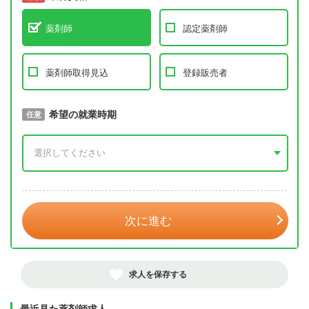
薬剤師
認定薬剤師
薬剤師取得見込
登録販売者
取得予定年
希望の就業時期
必須
任意
年 3月
次に進む
求人を保存する