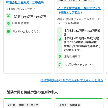
治験コーディネーター（CRC）
有限会社三谷薬局 三谷薬局
ノイエス株式会社 岡山オフィス
※お問い合わせください
（徳島エリア担当）
【月収】30.0万円～50.0万円
教育研修制度が充実／エムスリーグ
ループでCRC募集…
徳島県 徳島市
【月収】31.0万円～39.3万円程
※お問い合わせください
度
【年収】442万円～564万円程
度 ※CRC経験者は業務経験・
能力および前職給与を考慮のう
え決定します。
徳島県 徳島市
※お問い合わせください
徳島市(徳島県)エリアの薬剤師求人をもっと見る
近隣の同じ路線の別の薬剤師求人
正社員
病院・クリニック
正社員
調剤薬局