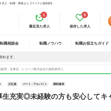
師 求人・転職・募集なら【マイナビ薬剤師】
1
0
最近見た求人
保存した求人
転職相談会
転職ノウハウ
転職お役立ちガイド
努めます。
剤薬局 名東店 レリープ株式会社の薬剤師求人
人
正社員
パート・アルバイト
調剤薬局
厚生充実◎未経験の方も安心してキ