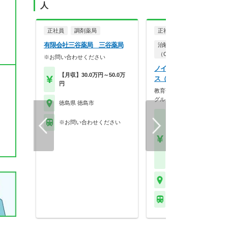
人
正社員
調剤薬局
正社員
有限会社三谷薬局 三谷薬局
治験コーディネーター
（CRC）
※お問い合わせください
ノイエス株式会社 岡山オ
【月収】30.0万円～50.0万
ス（徳島エリア担当）
円
教育研修制度が充実／エムス
グループでCRC募集…
徳島県 徳島市
【月収】31.0万円～39.
※お問い合わせください
円程度
【年収】442万円～56
程度 ※CRC経験者は
験・能力および前職給
考慮のうえ決定します
徳島県 徳島市
※お問い合わせくださ