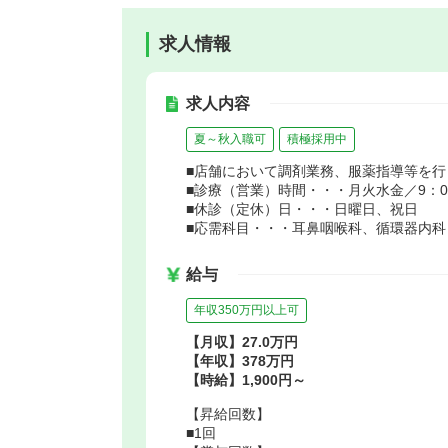
求人情報
求人内容
夏～秋入職可
積極採用中
■店舗において調剤業務、服薬指導等を行
■診療（営業）時間・・・月火水金／9：00～
■休診（定休）日・・・日曜日、祝日
■応需科目・・・耳鼻咽喉科、循環器内科
給与
年収350万円以上可
【月収】27.0万円
【年収】378万円
【時給】1,900円～
【昇給回数】
■1回