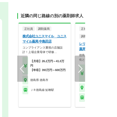
近隣の同じ路線の別の薬剤師求人
正社員
調剤薬局
正社員
パート・アルバイ
株式会社ユニスマイル ユニス
調剤薬局
マイル薬局 中島田店
レリープ株式会社 トマト
コンプライアンス重視の店舗設
薬局 田宮店
計！上場企業母体で研修…
徳島30店舗超の安定基盤！
化と研修充実で定着…
【月収】26.2万円～41.0万
円
【月収】27.0万円
【年収】393万円～600万円
【年収】378万円
【時給】1,900円～
徳島県 徳島市
徳島県 徳島市
ＪＲ徳島線 鮎喰駅
ＪＲ高徳線 佐古駅 他