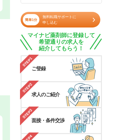
無料転職サポートに
簡単1分
申し込む
マイナビ薬剤師に登録して
希望通りの求人を
紹介してもらう！
STEP1
ご登録
STEP2
求人のご紹介
STEP3
面接・条件交渉
STEP4