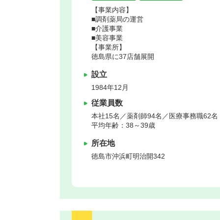
【事業内容】
■調剤薬局の運営
■介護事業
■美容事業
【事業所】
徳島県に37店舗展開
設立
1984年12月
従業員数
本社15名／薬剤師94名／医療事務職62名
平均年齢：38～39歳
所在地
徳島市
沖浜町明治開342