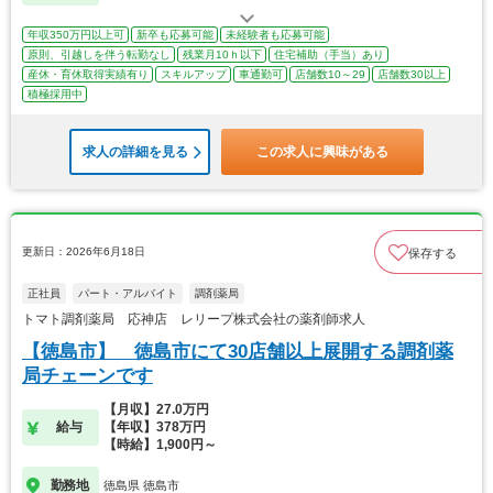
年収350万円以上可
新卒も応募可能
未経験者も応募可能
原則、引越しを伴う転勤なし
残業月10ｈ以下
住宅補助（手当）あり
産休・育休取得実績有り
スキルアップ
車通勤可
店舗数10～29
店舗数30以上
積極採用中
求人の詳細を見る
この求人に興味がある
更新日：2026年6月18日
保存する
正社員
パート・アルバイト
調剤薬局
トマト調剤薬局 応神店 レリープ株式会社の薬剤師求人
【徳島市】 徳島市にて30店舗以上展開する調剤薬
局チェーンです
【月収】27.0万円
給与
【年収】378万円
【時給】1,900円～
勤務地
徳島県 徳島市