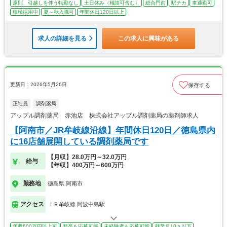
原則、引越しを伴う転勤なし
土日休み（相談可含む）
総合門前
駅チカ
車通勤可
積極採用中
夏～秋入職可
年間休日120日以上
求人の詳細を見る
この求人に興味がある
更新日：2026年5月26日
保存する
正社員
調剤薬局
アップル調剤薬局 赤池店 株式会社アップル調剤薬局の薬剤師求人
【阿南市／JR牟岐線沿線】年間休日120日／徳島県内
に16店舗展開している調剤薬局です
【月収】28.0万円～32.0万円
給与
【年収】400万円～600万円
勤務地
徳島県 阿南市
アクセス
ＪＲ牟岐線 阿波中島駅
年収600万円以上可
新卒も応募可能
未経験者も応募可能
残業月10ｈ以下