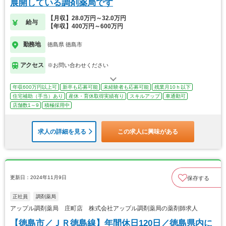
展開している調剤薬局です
【月収】28.0万円～32.0万円
給与
【年収】400万円～600万円
勤務地
徳島県 徳島市
アクセス
※お問い合わせください
年収600万円以上可
新卒も応募可能
未経験者も応募可能
残業月10ｈ以下
住宅補助（手当）あり
産休・育休取得実績有り
スキルアップ
車通勤可
店舗数1～9
積極採用中
求人の詳細を見る
この求人に興味がある
更新日：2024年11月9日
保存する
正社員
調剤薬局
アップル調剤薬局 庄町店 株式会社アップル調剤薬局の薬剤師求人
【徳島市／ＪＲ徳島線】年間休日120日／徳島県内に