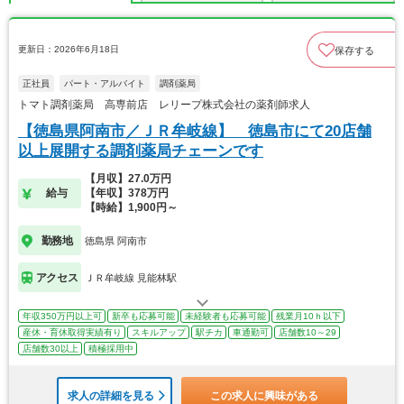
更新日：2026年6月18日
保存する
正社員
パート・アルバイト
調剤薬局
トマト調剤薬局 高専前店 レリープ株式会社の薬剤師求人
【徳島県阿南市／ＪＲ牟岐線】 徳島市にて20店舗
以上展開する調剤薬局チェーンです
【月収】27.0万円
給与
【年収】378万円
【時給】1,900円～
勤務地
徳島県 阿南市
アクセス
ＪＲ牟岐線 見能林駅
年収350万円以上可
新卒も応募可能
未経験者も応募可能
残業月10ｈ以下
産休・育休取得実績有り
スキルアップ
駅チカ
車通勤可
店舗数10～29
店舗数30以上
積極採用中
求人の詳細を見る
この求人に興味がある