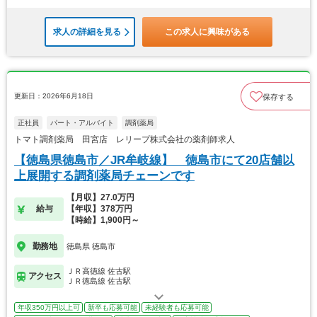
求人の詳細を見る
この求人に興味がある
更新日：2026年6月18日
保存する
正社員
パート・アルバイト
調剤薬局
トマト調剤薬局 田宮店 レリープ株式会社の薬剤師求人
【徳島県徳島市／JR牟岐線】 徳島市にて20店舗以
上展開する調剤薬局チェーンです
【月収】27.0万円
給与
【年収】378万円
【時給】1,900円～
勤務地
徳島県 徳島市
ＪＲ高徳線 佐古駅
アクセス
ＪＲ徳島線 佐古駅
年収350万円以上可
新卒も応募可能
未経験者も応募可能