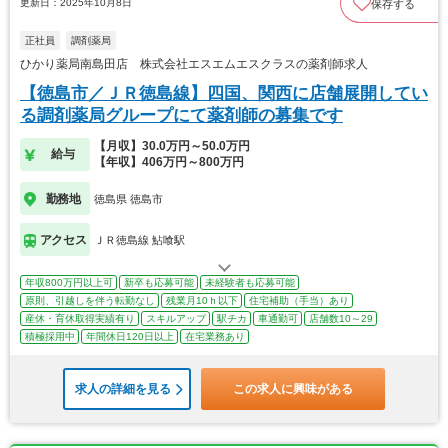
更新日：2025年10月8日
保存する
正社員
調剤薬局
ひかり薬局南島田店 株式会社エスエムエスクラスの薬剤師求人
【徳島市／ＪＲ徳島線】四国、関西に店舗展開してい
る調剤薬局グループにて薬剤師の募集です
【月収】30.0万円～50.0万円
給与
【年収】406万円～800万円
勤務地
徳島県 徳島市
アクセス
ＪＲ徳島線 鮎喰駅
年収800万円以上可
新卒も応募可能
未経験者も応募可能
原則、引越しを伴う転勤なし
残業月10ｈ以下
住宅補助（手当）あり
産休・育休取得実績有り
スキルアップ
駅チカ
車通勤可
店舗数10～29
積極採用中
年間休日120日以上
在宅業務あり
求人の詳細を見る
この求人に興味がある