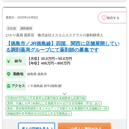
更新日：2025年10月8日
保存する
正社員
調剤薬局
ひかり薬局 国府店 株式会社エスエムエスクラスの薬剤師求人
【徳島市／JR徳島線】四国、関西に店舗展開してい
る調剤薬局グループにて薬剤師の募集です
【月収】30.0万円～50.0万円
給与
【年収】406万円～800万円
勤務地
徳島県 徳島市
アクセス
ＪＲ徳島線 府中(徳島)駅
年収800万円以上可
新卒も応募可能
未経験者も応募可能
原則、引越しを伴う転勤なし
残業月10ｈ以下
住宅補助（手当）あり
産休・育休取得実績有り
スキルアップ
駅チカ
車通勤可
店舗数10～29
積極採用中
年間休日120日以上
在宅業務あり
求人の詳細を見る
この求人に興味がある