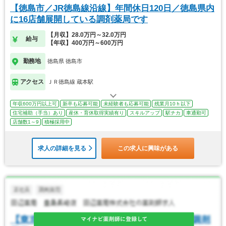
【徳島市／JR徳島線沿線】年間休日120日／徳島県内
に16店舗展開している調剤薬局です
【月収】28.0万円～32.0万円
給与
【年収】400万円～600万円
勤務地
徳島県 徳島市
アクセス
ＪＲ徳島線 蔵本駅
年収600万円以上可
新卒も応募可能
未経験者も応募可能
残業月10ｈ以下
住宅補助（手当）あり
産休・育休取得実績有り
スキルアップ
駅チカ
車通勤可
店舗数1～9
積極採用中
求人の詳細を見る
この求人に興味がある