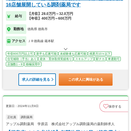
16店舗展開している調剤薬局です
【月収】28.0万円～32.0万円
給与
【年収】400万円～600万円
勤務地
徳島県 徳島市
アクセス
ＪＲ徳島線 蔵本駅
年収600万円以上可
新卒も応募可能
未経験者も応募可能
残業月10ｈ以下
住宅補助（手当）あり
産休・育休取得実績有り
スキルアップ
駅チカ
車通勤可
店舗数1～9
積極採用中
求人の詳細を見る
この求人に興味がある
更新日：2024年11月9日
保存する
正社員
調剤薬局
アップル調剤薬局 学原店 株式会社アップル調剤薬局の薬剤師求人