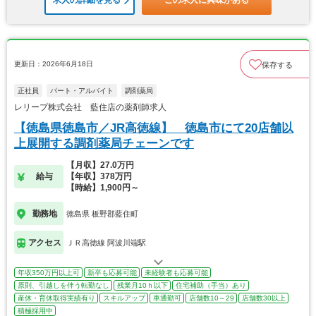
求人の詳細を見る
この求人に興味がある
更新日：2026年6月18日
保存する
正社員
パート・アルバイト
調剤薬局
レリープ株式会社 藍住店の薬剤師求人
【徳島県徳島市／JR高徳線】 徳島市にて20店舗以
上展開する調剤薬局チェーンです
【月収】27.0万円
給与
【年収】378万円
【時給】1,900円～
勤務地
徳島県 板野郡藍住町
アクセス
ＪＲ高徳線 阿波川端駅
年収350万円以上可
新卒も応募可能
未経験者も応募可能
原則、引越しを伴う転勤なし
残業月10ｈ以下
住宅補助（手当）あり
産休・育休取得実績有り
スキルアップ
車通勤可
店舗数10～29
店舗数30以上
積極採用中