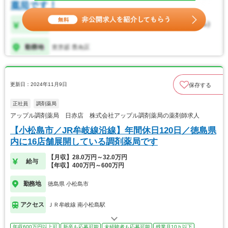
更新日：2024年11月9日
保存する
正社員
調剤薬局
アップル調剤薬局 日赤店 株式会社アップル調剤薬局の薬剤師求人
【小松島市／JR牟岐線沿線】年間休日120日／徳島県
内に16店舗展開している調剤薬局です
【月収】28.0万円～32.0万円
給与
【年収】400万円～600万円
勤務地
徳島県 小松島市
アクセス
ＪＲ牟岐線 南小松島駅
年収600万円以上可
新卒も応募可能
未経験者も応募可能
残業月10ｈ以下