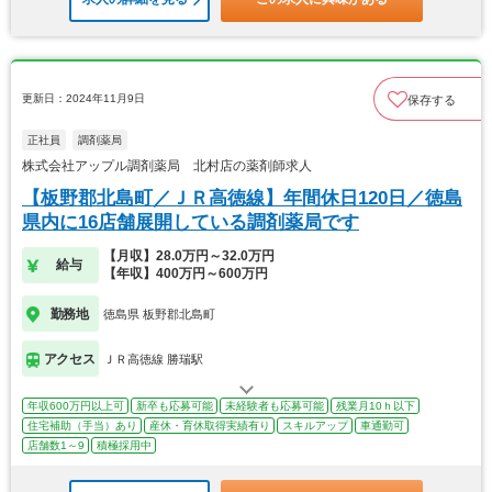
更新日：2024年11月9日
保存する
正社員
調剤薬局
株式会社アップル調剤薬局 北村店の薬剤師求人
【板野郡北島町／ＪＲ高徳線】年間休日120日／徳島
県内に16店舗展開している調剤薬局です
【月収】28.0万円～32.0万円
給与
【年収】400万円～600万円
勤務地
徳島県 板野郡北島町
アクセス
ＪＲ高徳線 勝瑞駅
年収600万円以上可
新卒も応募可能
未経験者も応募可能
残業月10ｈ以下
住宅補助（手当）あり
産休・育休取得実績有り
スキルアップ
車通勤可
店舗数1～9
積極採用中