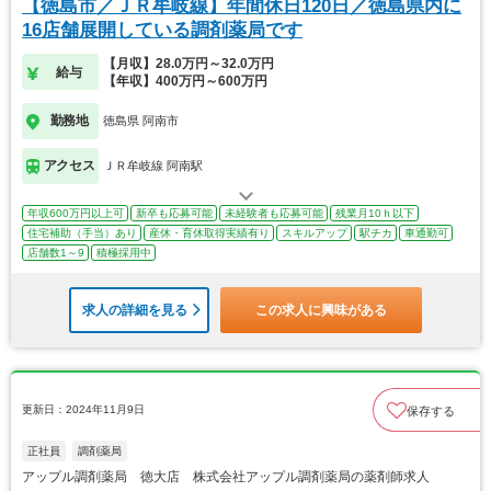
【徳島市／ＪＲ牟岐線】年間休日120日／徳島県内に
16店舗展開している調剤薬局です
【月収】28.0万円～32.0万円
給与
【年収】400万円～600万円
勤務地
徳島県 阿南市
アクセス
ＪＲ牟岐線 阿南駅
年収600万円以上可
新卒も応募可能
未経験者も応募可能
残業月10ｈ以下
住宅補助（手当）あり
産休・育休取得実績有り
スキルアップ
駅チカ
車通勤可
店舗数1～9
積極採用中
求人の詳細を見る
この求人に興味がある
更新日：2024年11月9日
保存する
正社員
調剤薬局
アップル調剤薬局 徳大店 株式会社アップル調剤薬局の薬剤師求人