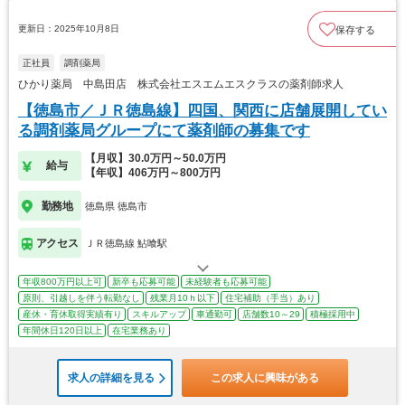
更新日：2025年10月8日
保存する
正社員
調剤薬局
ひかり薬局 中島田店 株式会社エスエムエスクラスの薬剤師求人
【徳島市／ＪＲ徳島線】四国、関西に店舗展開してい
る調剤薬局グループにて薬剤師の募集です
【月収】30.0万円～50.0万円
給与
【年収】406万円～800万円
勤務地
徳島県 徳島市
アクセス
ＪＲ徳島線 鮎喰駅
年収800万円以上可
新卒も応募可能
未経験者も応募可能
原則、引越しを伴う転勤なし
残業月10ｈ以下
住宅補助（手当）あり
産休・育休取得実績有り
スキルアップ
車通勤可
店舗数10～29
積極採用中
年間休日120日以上
在宅業務あり
求人の詳細を見る
この求人に興味がある