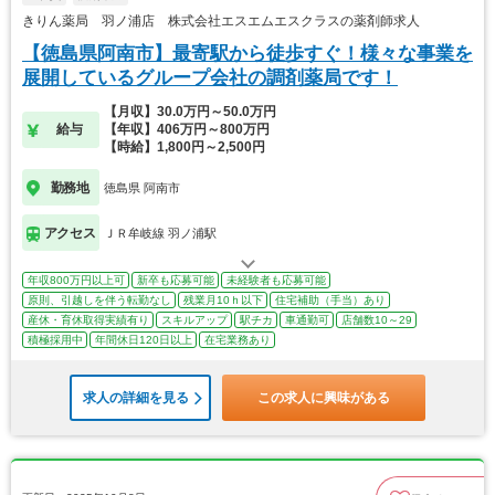
きりん薬局 羽ノ浦店 株式会社エスエムエスクラスの薬剤師求人
【徳島県阿南市】最寄駅から徒歩すぐ！様々な事業を
展開しているグループ会社の調剤薬局です！
【月収】30.0万円～50.0万円
給与
【年収】406万円～800万円
【時給】1,800円～2,500円
勤務地
徳島県 阿南市
アクセス
ＪＲ牟岐線 羽ノ浦駅
年収800万円以上可
新卒も応募可能
未経験者も応募可能
原則、引越しを伴う転勤なし
残業月10ｈ以下
住宅補助（手当）あり
産休・育休取得実績有り
スキルアップ
駅チカ
車通勤可
店舗数10～29
積極採用中
年間休日120日以上
在宅業務あり
求人の詳細を見る
この求人に興味がある