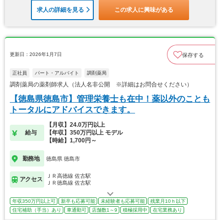
求人の詳細を見る
この求人に興味がある
更新日：2026年1月7日
保存する
正社員
パート・アルバイト
調剤薬局
調剤薬局の薬剤師求人（法人名非公開 ※詳細はお問合せください）
【徳島県徳島市】管理栄養士も在中！薬以外のことも
トータルにアドバイスできます。
【月収】24.0万円以上
給与
【年収】350万円以上 モデル
【時給】1,700円～
勤務地
徳島県 徳島市
ＪＲ高徳線 佐古駅
アクセス
ＪＲ徳島線 佐古駅
年収350万円以上可
新卒も応募可能
未経験者も応募可能
残業月10ｈ以下
住宅補助（手当）あり
車通勤可
店舗数1～9
積極採用中
在宅業務あり