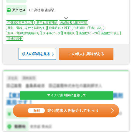
アクセス
ＪＲ高徳線 吉成駅
年収350万円以上可
新卒も応募可能
未経験者も応募可能
原則、引越しを伴う転勤なし
残業月10ｈ以下
住宅補助（手当）あり
産休・育休取得実績有り
スキルアップ
車通勤可
店舗数10～29
店舗数30以上
積極採用中
求人の詳細を見る
この求人に興味がある