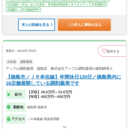
住宅補助（手当）あり
産休・育休取得実績有り
スキルアップ
車通勤可
店舗数1～9
積極採用中
求人の詳細を見る
この求人に興味がある
更新日：2024年7月5日
保存する
正社員
調剤薬局
アップル調剤薬局 福島店 株式会社アップル調剤薬局の薬剤師求人
【徳島市／ＪＲ牟佐線】年間休日120日／徳島県内に
16店舗展開している調剤薬局です
【月収】28.0万円～32.0万円
給与
【年収】400万円～600万円
勤務地
徳島県 徳島市
アクセス
ＪＲ牟岐線 阿波富田駅