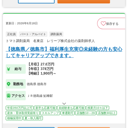
更新日：2026年6月18日
保存する
正社員
パート・アルバイト
調剤薬局
トマト調剤薬局 名東店 レリープ株式会社の薬剤師求人
【徳島県／徳島市】福利厚生充実◎未経験の方も安心
してキャリアアップできます。
【月収】27.0万円
給与
【年収】378万円
【時給】1,900円～
勤務地
徳島県 徳島市
アクセス
ＪＲ徳島線 鮎喰駅
年収350万円以上可
新卒も応募可能
未経験者も応募可能
残業月10ｈ以下
産休・育休取得実績有り
スキルアップ
車通勤可
店舗数10～29
店舗数30以上
積極採用中
夏～秋入職可