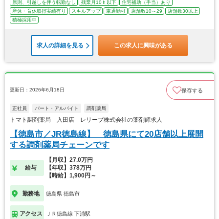
原則、引越しを伴う転勤なし
残業月10ｈ以下
住宅補助（手当）あり
産休・育休取得実績有り
スキルアップ
車通勤可
店舗数10～29
店舗数30以上
積極採用中
求人の詳細を見る
この求人に興味がある
更新日：2026年6月18日
保存する
正社員
パート・アルバイト
調剤薬局
トマト調剤薬局 入田店 レリープ株式会社の薬剤師求人
【徳島市／JR徳島線】 徳島県にて20店舗以上展開
する調剤薬局チェーンです
【月収】27.0万円
給与
【年収】378万円
【時給】1,900円～
勤務地
徳島県 徳島市
アクセス
ＪＲ徳島線 下浦駅