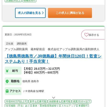
店舗数30以上
積極採用中
求人の詳細を見る
この求人に興味がある
更新日：2026年5月26日
保存する
正社員
調剤薬局
アップル調剤薬局 蔵本駅前店 株式会社アップル調剤薬局の薬剤師求人
【徳島県徳島市／JR徳島線】年間休日120日！監査シ
ステムあり！手当充実！
【月収】28.0万円～32.0万円
給与
【年収】400万円～600万円
勤務地
徳島県 徳島市
アクセス
ＪＲ徳島線 鮎喰駅
年収600万円以上可
新卒も応募可能
未経験者も応募可能
残業月10ｈ以下
住宅補助（手当）あり
産休・育休取得実績有り
スキルアップ
車通勤可