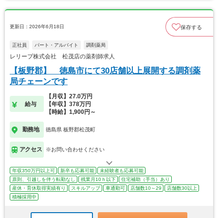
更新日：2026年6月18日
保存する
正社員
パート・アルバイト
調剤薬局
レリープ株式会社 松茂店の薬剤師求人
【板野郡】 徳島市にて30店舗以上展開する調剤薬
局チェーンです
【月収】27.0万円
給与
【年収】378万円
【時給】1,900円～
勤務地
徳島県 板野郡松茂町
アクセス
※お問い合わせください
年収350万円以上可
新卒も応募可能
未経験者も応募可能
原則、引越しを伴う転勤なし
残業月10ｈ以下
住宅補助（手当）あり
産休・育休取得実績有り
スキルアップ
車通勤可
店舗数10～29
店舗数30以上
積極採用中