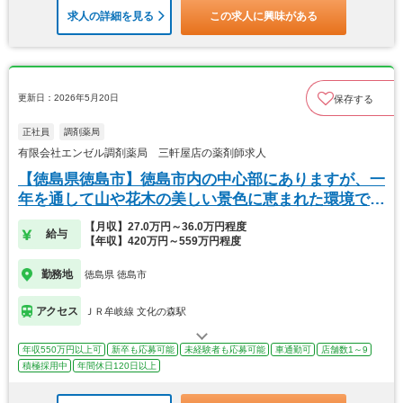
求人の詳細を見る
この求人に興味がある
更新日：2026年5月20日
保存する
正社員
調剤薬局
有限会社エンゼル調剤薬局 三軒屋店の薬剤師求人
【徳島県徳島市】徳島市内の中心部にありますが、一
年を通して山や花木の美しい景色に恵まれた環境で
す。
【月収】27.0万円～36.0万円程度
給与
【年収】420万円～559万円程度
勤務地
徳島県 徳島市
アクセス
ＪＲ牟岐線 文化の森駅
年収550万円以上可
新卒も応募可能
未経験者も応募可能
車通勤可
店舗数1～9
積極採用中
年間休日120日以上