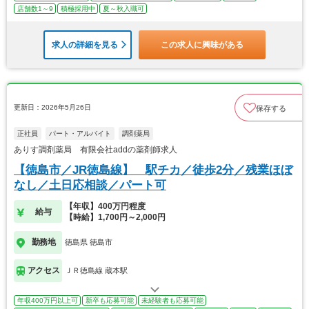
店舗数1～9
積極採用中
夏～秋入職可
求人の詳細を見る
この求人に興味がある
更新日：2026年5月26日
保存する
正社員
パート・アルバイト
調剤薬局
ありす調剤薬局 有限会社addの薬剤師求人
【徳島市／JR徳島線】 駅チカ／徒歩2分／残業ほぼ
なし／土日応相談／パート可
【年収】400万円程度
給与
【時給】1,700円～2,000円
勤務地
徳島県 徳島市
アクセス
ＪＲ徳島線 蔵本駅
年収400万円以上可
新卒も応募可能
未経験者も応募可能