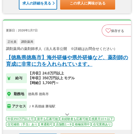
求人の詳細を見る
この求人に興味がある
更新日：2026年1月7日
保存する
正社員
調剤薬局
調剤薬局の薬剤師求人（法人名非公開 ※詳細はお問合せください）
【徳島県徳島市】海外研修や県外研修など、薬剤師の
育成に非常に力を入れられています。
【月収】24.0万円以上
給与
【年収】350万円以上 モデル
【時給】1,700円～
勤務地
徳島県 徳島市
アクセス
ＪＲ高徳線 勝瑞駅
年収350万円以上可
新卒も応募可能
未経験者も応募可能
残業月10ｈ以下
住宅補助（手当）あり
車通勤可
店舗数1～9
積極採用中
在宅業務あり