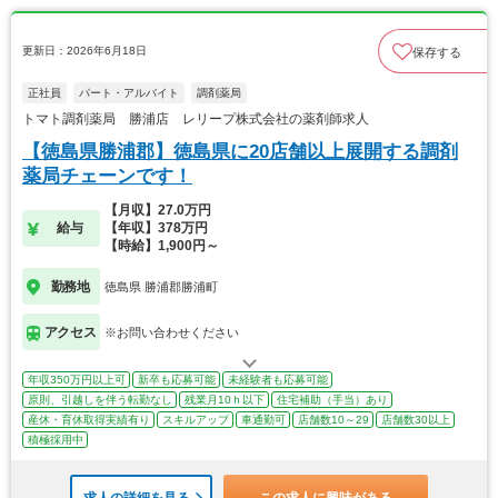
更新日：2026年6月18日
保存する
正社員
パート・アルバイト
調剤薬局
トマト調剤薬局 勝浦店 レリープ株式会社の薬剤師求人
【徳島県勝浦郡】徳島県に20店舗以上展開する調剤
薬局チェーンです！
【月収】27.0万円
給与
【年収】378万円
【時給】1,900円～
勤務地
徳島県 勝浦郡勝浦町
アクセス
※お問い合わせください
年収350万円以上可
新卒も応募可能
未経験者も応募可能
原則、引越しを伴う転勤なし
残業月10ｈ以下
住宅補助（手当）あり
産休・育休取得実績有り
スキルアップ
車通勤可
店舗数10～29
店舗数30以上
積極採用中