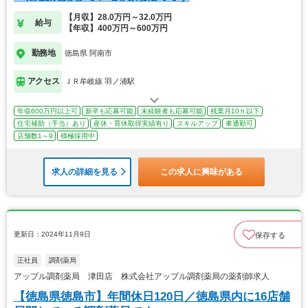
【月収】28.0万円～32.0万円
給与
【年収】400万円～600万円
勤務地
徳島県 阿南市
アクセス
ＪＲ牟岐線 羽ノ浦駅
年収600万円以上可
新卒も応募可能
未経験者も応募可能
残業月10ｈ以下
住宅補助（手当）あり
産休・育休取得実績有り
スキルアップ
車通勤可
店舗数1～9
積極採用中
求人の詳細を見る
この求人に興味がある
更新日：2024年11月9日
保存する
正社員
調剤薬局
アップル調剤薬局 津田店 株式会社アップル調剤薬局の薬剤師求人
【徳島県徳島市】年間休日120日／徳島県内に16店舗