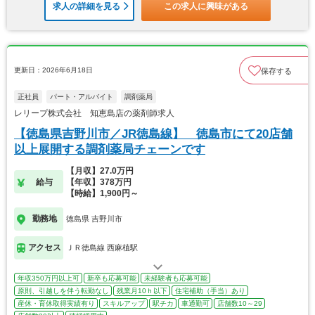
求人の詳細を見る
この求人に興味がある
更新日：2026年6月18日
保存する
正社員
パート・アルバイト
調剤薬局
レリープ株式会社 知恵島店の薬剤師求人
【徳島県吉野川市／JR徳島線】 徳島市にて20店舗
以上展開する調剤薬局チェーンです
【月収】27.0万円
給与
【年収】378万円
【時給】1,900円～
勤務地
徳島県 吉野川市
アクセス
ＪＲ徳島線 西麻植駅
年収350万円以上可
新卒も応募可能
未経験者も応募可能
原則、引越しを伴う転勤なし
残業月10ｈ以下
住宅補助（手当）あり
産休・育休取得実績有り
スキルアップ
駅チカ
車通勤可
店舗数10～29