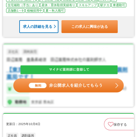
住宅補助（手当）あり
産休・育休取得実績有り
スキルアップ
駅チカ
車通勤可
店舗数1～9
積極採用中
夏～秋入職可
求人の詳細を見る
この求人に興味がある
更新日：2025年10月8日
保存する
正社員
調剤薬局