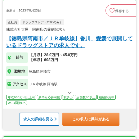
更新日：2023年8月23日
保存する
正社員
ドラッグストア（OTCのみ）
株式会社大屋 阿南店の薬剤師求人
【徳島県阿南市／ＪＲ牟岐線】香川、愛媛で展開して
いるドラッグストアの求人です。
【月収】28.0万円～45.0万円
給与
【年収】608万円
勤務地
徳島県 阿南市
アクセス
ＪＲ牟岐線 阿南駅
年収600万円以上可
新卒も応募可能
駅チカ
店舗数30以上
積極採用中
WEB面接OK
求人の詳細を見る
この求人に興味がある