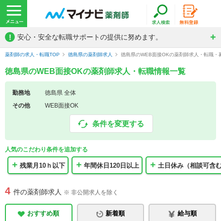
!
安心・安全な転職サポートの提供に努めます。
薬剤師の求人・転職TOP
徳島県の薬剤師求人
徳島県のWEB面接OKの薬剤師求人・転職・
徳島県のWEB面接OKの薬剤師求人・転職情報一覧
勤務地
徳島県 全体
その他
WEB面接OK
条件を変更する
人気のこだわり条件を追加する
残業月10ｈ以下
年間休日120日以上
土日休み（相談可含
4
件の薬剤師求人
※ 非公開求人を除く
おすすめ順
新着順
給与順