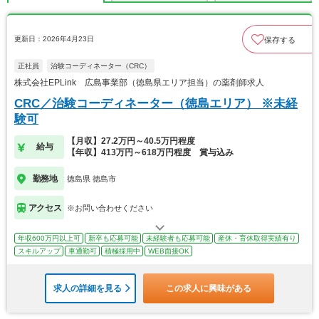
更新日：2026年4月23日
保存する
正社員
治験コーディネーター（CRC）
株式会社EPLink 広島事業部（徳島県エリア担当）の薬剤師求人
CRC／治験コーディネーター（徳島エリア） ※未経
験可
【月収】27.2万円～40.5万円程度
給与
【年収】413万円～618万円程度 賞与込み
勤務地
徳島県 徳島市
アクセス
※お問い合わせください
年収600万円以上可
新卒も応募可能
未経験者も応募可能
産休・育休取得実績有り
スキルアップ
車通勤可
積極採用中
WEB面接OK
求人の詳細を見る
この求人に興味がある