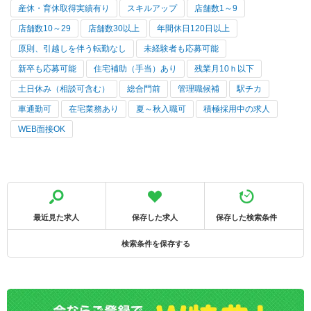
産休・育休取得実績有り
スキルアップ
店舗数1～9
店舗数10～29
店舗数30以上
年間休日120日以上
原則、引越しを伴う転勤なし
未経験者も応募可能
新卒も応募可能
住宅補助（手当）あり
残業月10ｈ以下
土日休み（相談可含む）
総合門前
管理職候補
駅チカ
車通勤可
在宅業務あり
夏～秋入職可
積極採用中の求人
WEB面接OK
最近見た求人
保存した求人
保存した検索条件
検索条件を保存する