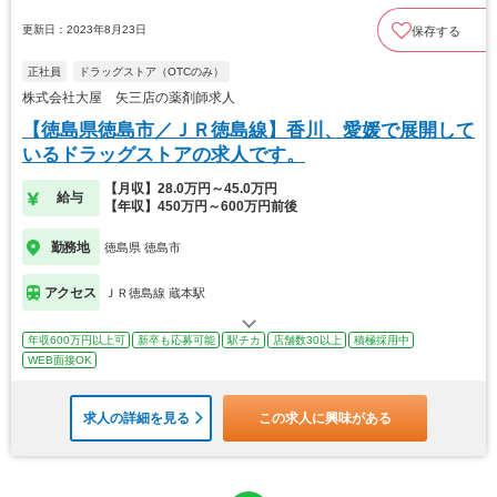
更新日：2023年8月23日
保存する
正社員
ドラッグストア（OTCのみ）
株式会社大屋 矢三店の薬剤師求人
【徳島県徳島市／ＪＲ徳島線】香川、愛媛で展開して
いるドラッグストアの求人です。
【月収】28.0万円～45.0万円
給与
【年収】450万円～600万円前後
勤務地
徳島県 徳島市
アクセス
ＪＲ徳島線 蔵本駅
年収600万円以上可
新卒も応募可能
駅チカ
店舗数30以上
積極採用中
WEB面接OK
求人の詳細を見る
この求人に興味がある