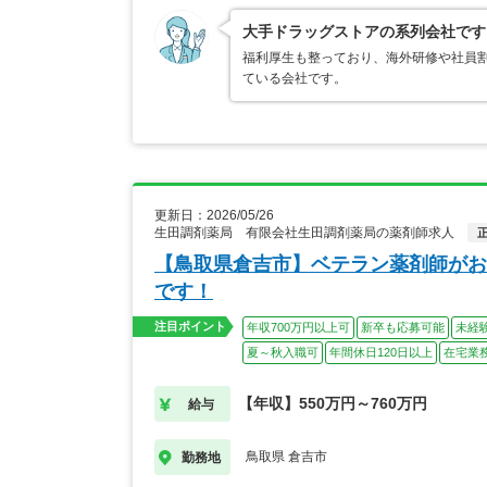
大手ドラッグストアの系列会社です
福利厚生も整っており、海外研修や社員
ている会社です。
更新日：2026/05/26
生田調剤薬局 有限会社生田調剤薬局の薬剤師求人
【鳥取県倉吉市】ベテラン薬剤師がお
です！
注目ポイント
年収700万円以上可
新卒も応募可能
未経
夏～秋入職可
年間休日120日以上
在宅業
【年収】550万円～760万円
給与
鳥取県 倉吉市
勤務地