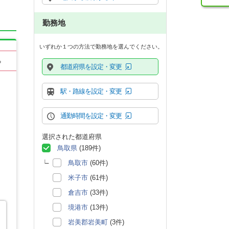
勤務地
いずれか１つの方法で勤務地を選んでください。
る
都道府県を設定・変更
駅・路線を設定・変更
通勤時間を設定・変更
選択された都道府県
鳥取県
(189件)
鳥取市
(60件)
米子市
(61件)
倉吉市
(33件)
境港市
(13件)
岩美郡岩美町
(3件)