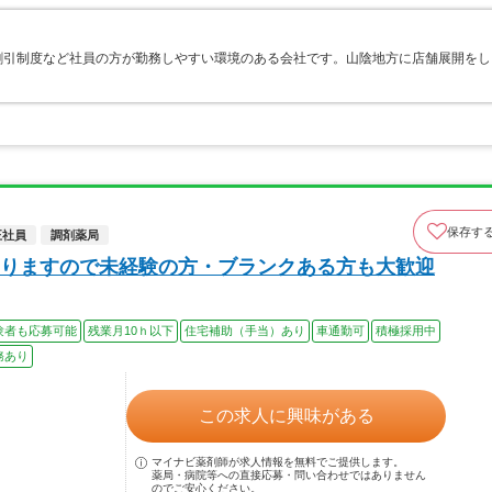
割引制度など社員の方が勤務しやすい環境のある会社です。山陰地方に店舗展開をし
保存す
正社員
調剤薬局
りますので未経験の方・ブランクある方も大歓迎
験者も応募可能
残業月10ｈ以下
住宅補助（手当）あり
車通勤可
積極採用中
務あり
この求人に興味がある
マイナビ薬剤師が求人情報を無料でご提供します。
薬局・病院等への直接応募・問い合わせではありません
のでご安心ください。