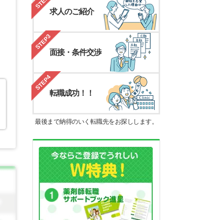
STEP2
求人のご紹介
STEP3
面接・条件交渉
STEP4
転職成功！！
最後まで納得のいく転職先をお探しします。