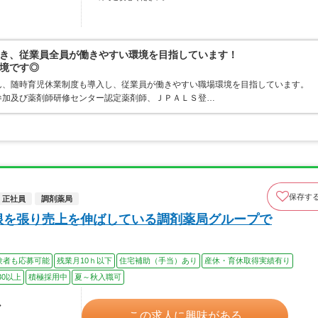
き、従業員全員が働きやすい環境を目指しています！
境です◎
ん、随時育児休業制度も導入し、従業員が働きやすい職場環境を目指しています。
参加及び薬剤師研修センター認定薬剤師、ＪＰＡＬＳ登…
保存す
正社員
調剤薬局
根を張り売上を伸ばしている調剤薬局グループで
験者も応募可能
残業月10ｈ以下
住宅補助（手当）あり
産休・育休取得実績有り
30以上
積極採用中
夏～秋入職可
ル
この求人に興味がある