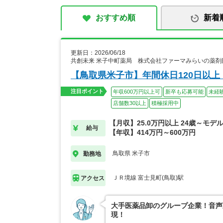
おすすめ順
新着
更新日：2026/06/18
共創未来 米子中町薬局 株式会社ファーマみらいの薬剤
【鳥取県米子市】年間休日120日以
注目ポイント
年収600万円以上可
新卒も応募可能
未経
店舗数30以上
積極採用中
【月収】25.0万円以上 24歳～モデ
給与
【年収】414万円～600万円
鳥取県 米子市
勤務地
ＪＲ境線 富士見町(鳥取)駅
アクセス
大手医薬品卸のグループ企業！音声
現！