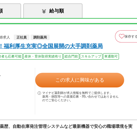
順
給与順
保存す
師求人
正社員
調剤薬局
上！福利厚生充実◎全国展開の大手調剤薬局
験者も応募可能
産休・育休取得実績有り
総合門前
スキルアップ
車通勤可
ル
この求人に興味がある
マイナビ薬剤師が求人情報を無料でご提供します。
薬局・病院等への直接応募・問い合わせではありません
のでご安心ください。
薬歴、自動在庫発注管理システムなど最新機器で安心の職場環境を実