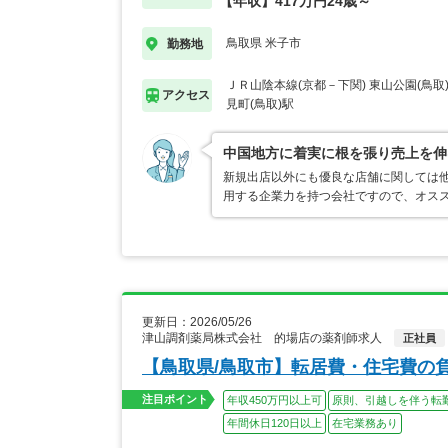
【年収】417万円24歳～
鳥取県 米子市
勤務地
ＪＲ山陰本線(京都－下関) 東山公園(鳥取
アクセス
見町(鳥取)駅
中国地方に着実に根を張り売上を伸
新規出店以外にも優良な店舗に関しては
用する企業力を持つ会社ですので、オス
更新日：2026/05/26
津山調剤薬局株式会社 的場店の薬剤師求人
正社員
【鳥取県/鳥取市】転居費・住宅費の
注目ポイント
年収450万円以上可
原則、引越しを伴う転
年間休日120日以上
在宅業務あり