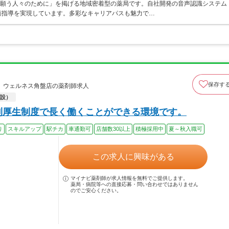
を願う人々のために」を掲げる地域密着型の薬局です。自社開発の音声認識システム
薬指導を実現しています。多彩なキャリアパスも魅力で…
保存す
 ウェルネス角盤店の薬剤師求人
設）
利厚生制度で長く働くことができる環境です。
り
スキルアップ
駅チカ
車通勤可
店舗数30以上
積極採用中
夏～秋入職可
この求人に興味がある
マイナビ薬剤師が求人情報を無料でご提供します。
薬局・病院等への直接応募・問い合わせではありません
のでご安心ください。