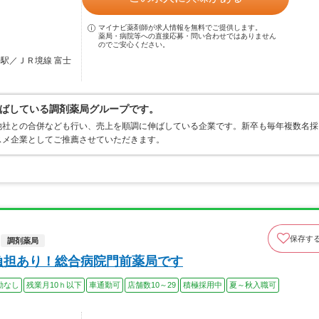
マイナビ薬剤師が求人情報を無料でご提供します。
薬局・病院等への直接応募・問い合わせではありません
のでご安心ください。
)駅／ＪＲ境線 富士
ばしている調剤薬局グループです。
他社との合併なども行い、売上を順調に伸ばしている企業です。新卒も毎年複数名採
スメ企業としてご推薦させていただきます。
保存す
調剤薬局
負担あり！総合病院門前薬局です
勤なし
残業月10ｈ以下
車通勤可
店舗数10～29
積極採用中
夏～秋入職可