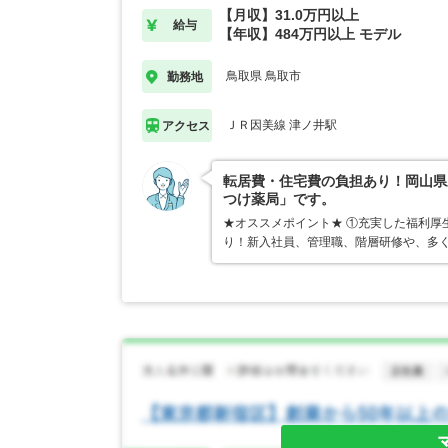
【月収】31.0万円以上
給与
【年収】484万円以上 モデル
鳥取県 鳥取市
勤務地
ＪＲ因美線 津ノ井駅
アクセス
転居費・住宅費の負担あり！岡山県
つけ薬局」です。
★オススメポイント★ ①充実した福利厚
り！新入社員、管理職、階層研修や、多