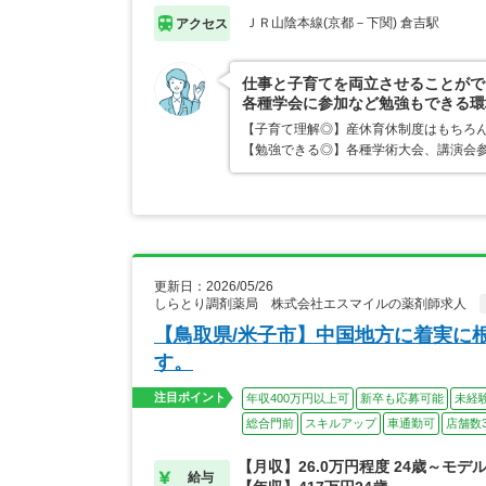
ＪＲ山陰本線(京都－下関) 倉吉駅
アクセス
仕事と子育てを両立させることがで
各種学会に参加など勉強もできる環
【子育て理解◎】産休育休制度はもちろ
【勉強できる◎】各種学術大会、講演会
更新日：2026/05/26
しらとり調剤薬局 株式会社エスマイルの薬剤師求人
【鳥取県/米子市】中国地方に着実に
す。
注目ポイント
年収400万円以上可
新卒も応募可能
未経
総合門前
スキルアップ
車通勤可
店舗数
【月収】26.0万円程度 24歳～モデ
給与