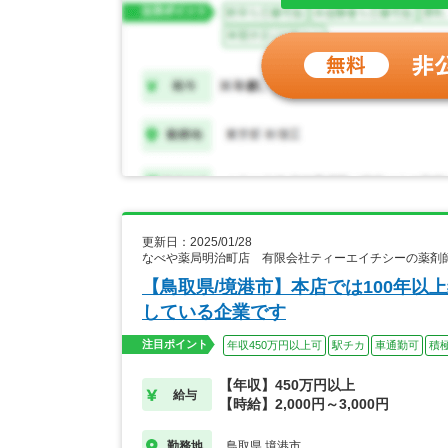
更新日：2025/01/28
なべや薬局明治町店 有限会社ティーエイチシーの薬剤
【鳥取県/境港市】本店では100年
している企業です
注目ポイント
年収450万円以上可
駅チカ
車通勤可
積
【年収】450万円以上
給与
【時給】2,000円～3,000円
鳥取県 境港市
勤務地