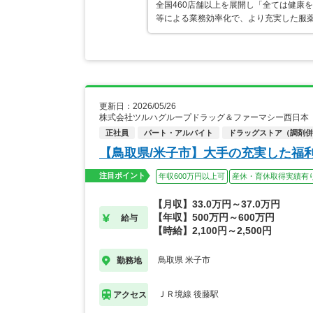
全国460店舗以上を展開し「全ては健康
等による業務効率化で、より充実した服
更新日：2026/05/26
株式会社ツルハグループドラッグ＆ファーマシー西日本
正社員
パート・アルバイト
ドラッグストア（調剤併
【鳥取県/米子市】大手の充実した福
注目ポイント
年収600万円以上可
産休・育休取得実績有
【月収】33.0万円～37.0万円
【年収】500万円～600万円
給与
【時給】2,100円～2,500円
鳥取県 米子市
勤務地
ＪＲ境線 後藤駅
アクセス