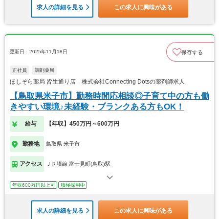
求人の詳細を見る
この求人に興味がある
更新日：2025年11月18日
保存する
正社員
調剤薬局
ほしぞら薬局 皆生通り店 株式会社Connecting Dotsの薬剤師求人
【鳥取県米子市】勤務時間応相談◎子育て中の方も働
きやすい環境♪未経験・ブランクある方もOK！
給与
【年収】450万円～600万円
勤務地
鳥取県 米子市
アクセス
ＪＲ境線 富士見町(鳥取)駅
年収600万円以上可
積極採用中
求人の詳細を見る
この求人に興味がある