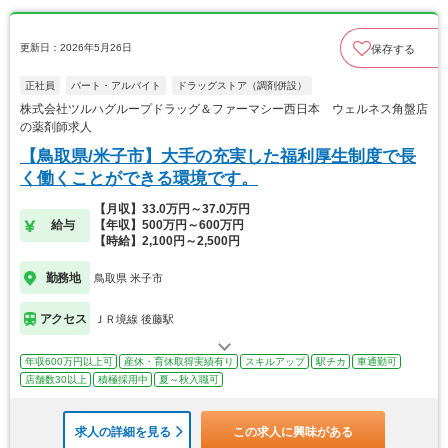
更新日：2026年5月26日
保存する
正社員
パート・アルバイト
ドラッグストア（調剤併設）
株式会社ツルハグループドラッグ＆ファーマシー西日本 ウェルネス角盤店
の薬剤師求人
【鳥取県/米子市】大手の充実した福利厚生制度で長
く働くことができる環境です。
【月収】33.0万円～37.0万円
給与
【年収】500万円～600万円
【時給】2,100円～2,500円
勤務地
鳥取県 米子市
アクセス
ＪＲ境線 後藤駅
年収600万円以上可
産休・育休取得実績有り
スキルアップ
駅チカ
車通勤可
店舗数30以上
積極採用中
夏～秋入職可
求人の詳細を見る
この求人に興味がある