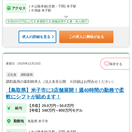
ＪＲ山陰本線(京都－下関) 米子駅
アクセス
ＪＲ境線 米子駅
年収800万円以上可
車通勤可
積極採用中
夏～秋入職可
求人の詳細を見る
この求人に興味がある
更新日：2025年12月23日
保存する
正社員
調剤薬局
調剤薬局の薬剤師求人（法人名非公開 ※詳細はお問合せください）
【鳥取県】米子市に3店舗展開！週40時間の勤務で柔
軟にシフトが組めます！
【月収】29.0万円～50.0万円
給与
【年収】348万円～800万円モデル
勤務地
鳥取県 米子市
ＪＲ山陰本線(京都－下関) 米子駅