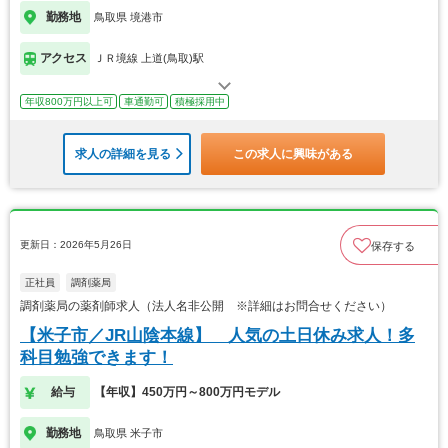
勤務地
鳥取県 境港市
アクセス
ＪＲ境線 上道(鳥取)駅
年収800万円以上可
車通勤可
積極採用中
求人の詳細を見る
この求人に興味がある
更新日：2026年5月26日
保存する
正社員
調剤薬局
調剤薬局の薬剤師求人（法人名非公開 ※詳細はお問合せください）
【米子市／JR山陰本線】 人気の土日休み求人！多
科目勉強できます！
給与
【年収】450万円～800万円モデル
勤務地
鳥取県 米子市