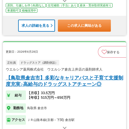
原則、引越しを伴う転勤なし
住宅補助（手当）あり
産休・育休取得実績有り
車通勤可
積極採用中
求人の詳細を見る
この求人に興味がある
更新日：2026年6月28日
保存する
正社員
ドラッグストア（調剤併設）
ウエルシア薬局株式会社 ウエルシア倉吉上井店の薬剤師求人
【鳥取県倉吉市】多彩なキャリアパスと子育て支援制
度充実♪高給与のドラッグストアチェーン◎
【月収】33.5万円
給与
【年収】515万円～650万円
勤務地
鳥取県 倉吉市
アクセス
ＪＲ山陰本線(京都－下関) 倉吉駅