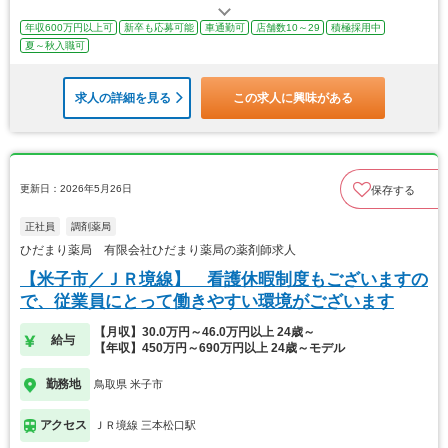
年収600万円以上可
新卒も応募可能
車通勤可
店舗数10～29
積極採用中
夏～秋入職可
求人の詳細を見る
この求人に興味がある
更新日：2026年5月26日
保存する
正社員
調剤薬局
ひだまり薬局 有限会社ひだまり薬局の薬剤師求人
【米子市／ＪＲ境線】 看護休暇制度もございますの
で、従業員にとって働きやすい環境がございます
【月収】30.0万円～46.0万円以上 24歳～
給与
【年収】450万円～690万円以上 24歳～モデル
勤務地
鳥取県 米子市
アクセス
ＪＲ境線 三本松口駅