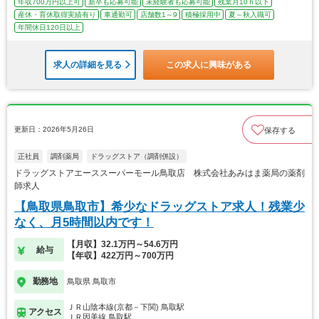
年収700万円以上可
新卒も応募可能
未経験者も応募可能
残業月10ｈ以下
産休・育休取得実績有り
車通勤可
店舗数1～9
積極採用中
夏～秋入職可
年間休日120日以上
求人の詳細を見る
この求人に興味がある
更新日：2026年5月26日
保存する
正社員
調剤薬局
ドラッグストア（調剤併設）
ドラッグストアエーススーパーモール鳥取店 株式会社あみはま薬局の薬剤
師求人
【鳥取県鳥取市】希少なドラッグストア求人！残業少
なく、月5時間以内です！
【月収】32.1万円～54.6万円
給与
【年収】422万円～700万円
勤務地
鳥取県 鳥取市
ＪＲ山陰本線(京都－下関) 鳥取駅
アクセス
ＪＲ因美線 鳥取駅