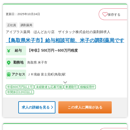
更新日：2025年10月24日
保存する
正社員
調剤薬局
アイプラス薬局 ほんどおり店 ザイタック株式会社の薬剤師求人
【鳥取県米子市】給与相談可能、米子の調剤薬局です
給与
【年収】500万円～600万円程度
勤務地
鳥取県 米子市
アクセス
ＪＲ境線 富士見町(鳥取)駅
年収600万円以上可
未経験者も応募可能
車通勤可
積極採用中
年間休日120日以上
求人の詳細を見る
この求人に興味がある