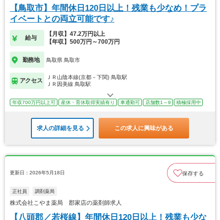
【鳥取市】年間休日120日以上！残業も少なめ！プラ
イベートとの両立可能です♪
【月収】47.2万円以上
給与
【年収】500万円～700万円
勤務地
鳥取県 鳥取市
ＪＲ山陰本線(京都－下関) 鳥取駅
アクセス
ＪＲ因美線 鳥取駅
年収700万円以上可
産休・育休取得実績有り
車通勤可
店舗数1～9
積極採用中
求人の詳細を見る
この求人に興味がある
更新日：2026年5月18日
保存する
正社員
調剤薬局
株式会社こやま薬局 郡家店の薬剤師求人
【八頭郡／若桜線】年間休日120日以上！残業も少な