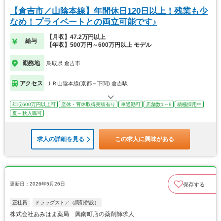
【倉吉市／山陰本線】年間休日120日以上！残業も少
なめ！プライベートとの両立可能です♪
【月収】47.2万円以上
給与
【年収】500万円～600万円以上 モデル
勤務地
鳥取県 倉吉市
アクセス
ＪＲ山陰本線(京都－下関) 倉吉駅
年収600万円以上可
産休・育休取得実績有り
車通勤可
店舗数1～9
積極採用中
夏～秋入職可
求人の詳細を見る
この求人に興味がある
更新日：2026年5月26日
保存する
正社員
ドラッグストア（調剤併設）
株式会社あみはま薬局 興南町店の薬剤師求人