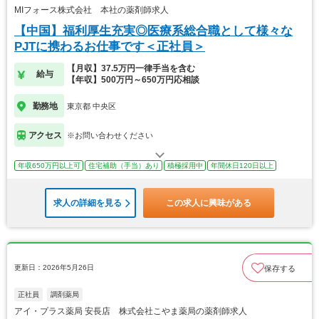
MIフォース株式会社 本社の薬剤師求人
【中国】福利厚生充実◎医療系総合職として様々な
PJTに携わるお仕事です＜正社員＞
【月収】37.5万円一律手当を含む
給与
【年収】500万円～650万円応相談
勤務地
東京都 中央区
アクセス
※お問い合わせください
年収650万円以上可
住宅補助（手当）あり
積極採用中
年間休日120日以上
求人の詳細を見る
この求人に興味がある
更新日：2026年5月26日
保存する
正社員
調剤薬局
アイ・プラス薬局 安長店 株式会社こやま薬局の薬剤師求人