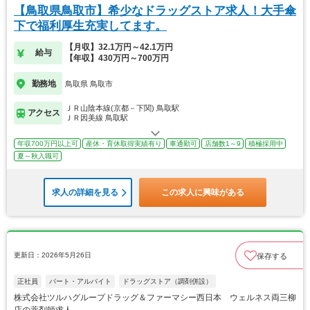
【鳥取県鳥取市】希少なドラッグストア求人！大手傘
下で福利厚生充実してます。
【月収】32.1万円～42.1万円
給与
【年収】430万円～700万円
勤務地
鳥取県 鳥取市
ＪＲ山陰本線(京都－下関) 鳥取駅
アクセス
ＪＲ因美線 鳥取駅
年収700万円以上可
産休・育休取得実績有り
車通勤可
店舗数1～9
積極採用中
夏～秋入職可
求人の詳細を見る
この求人に興味がある
更新日：2026年5月26日
保存する
正社員
パート・アルバイト
ドラッグストア（調剤併設）
株式会社ツルハグループドラッグ＆ファーマシー西日本 ウェルネス両三柳