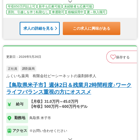
年収650万円以上可
新卒も応募可能
未経験者も応募可能
原則、引越しを伴う転勤なし
車通勤可
積極採用中
夏～秋入職可
求人の詳細を見る
この求人に興味がある
更新日：2026年5月26日
保存する
正社員
調剤薬局
ふくいち薬局 有限会社ピーシーネットの薬剤師求人
【鳥取県米子市】週休2日＆残業月2時間程度♪ワーク
ライフバランス重視の方にオススメ
【月収】31.0万円～45.0万円
給与
【年収】500万円～600万円モデル
勤務地
鳥取県 米子市
アクセス
※お問い合わせください