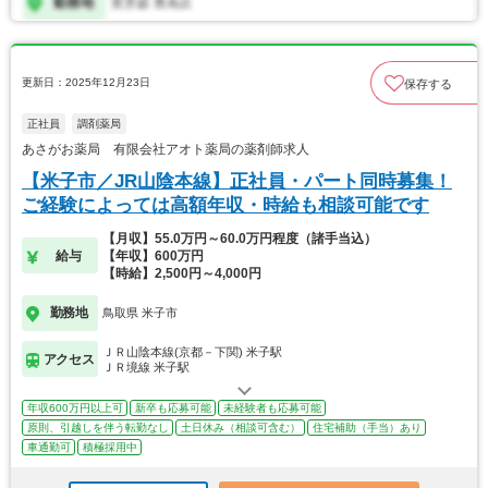
更新日：2025年12月23日
保存する
正社員
調剤薬局
あさがお薬局 有限会社アオト薬局の薬剤師求人
【米子市／JR山陰本線】正社員・パート同時募集！
ご経験によっては高額年収・時給も相談可能です
【月収】55.0万円～60.0万円程度（諸手当込）
給与
【年収】600万円
【時給】2,500円～4,000円
勤務地
鳥取県 米子市
ＪＲ山陰本線(京都－下関) 米子駅
アクセス
ＪＲ境線 米子駅
年収600万円以上可
新卒も応募可能
未経験者も応募可能
原則、引越しを伴う転勤なし
土日休み（相談可含む）
住宅補助（手当）あり
車通勤可
積極採用中