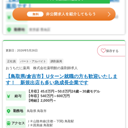
更新日：2026年5月26日
保存する
正社員
パート・アルバイト
調剤薬局
おうちだに薬局 株式会社薬明館の薬剤師求人
【鳥取県/倉吉市】Uターン就職の方も歓迎いたしま
す！ 新規出店も多い急成長企業です
【月収】45.0万円～50.0万円24歳～30歳モデル
給与
【年収】540万円～600万円
【時給】2,000円～
勤務地
鳥取県 鳥取市
ＪＲ山陰本線(京都－下関) 鳥取駅
アクセス
ＪＲ因美線 鳥取駅