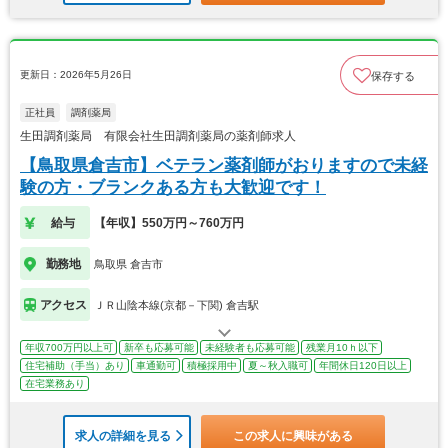
更新日：2026年5月26日
保存する
正社員
調剤薬局
生田調剤薬局 有限会社生田調剤薬局の薬剤師求人
【鳥取県倉吉市】ベテラン薬剤師がおりますので未経
験の方・ブランクある方も大歓迎です！
給与
【年収】550万円～760万円
勤務地
鳥取県 倉吉市
アクセス
ＪＲ山陰本線(京都－下関) 倉吉駅
年収700万円以上可
新卒も応募可能
未経験者も応募可能
残業月10ｈ以下
住宅補助（手当）あり
車通勤可
積極採用中
夏～秋入職可
年間休日120日以上
在宅業務あり
求人の詳細を見る
この求人に興味がある