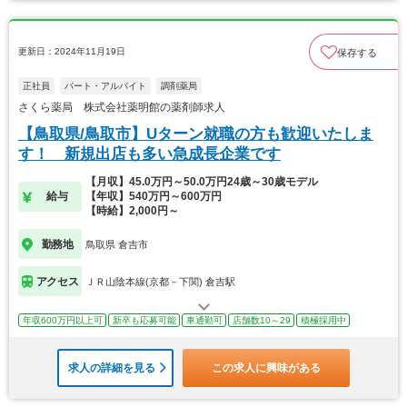
更新日：2024年11月19日
保存する
正社員
パート・アルバイト
調剤薬局
さくら薬局 株式会社薬明館の薬剤師求人
【鳥取県/鳥取市】Uターン就職の方も歓迎いたしま
す！ 新規出店も多い急成長企業です
【月収】45.0万円～50.0万円24歳～30歳モデル
給与
【年収】540万円～600万円
【時給】2,000円～
勤務地
鳥取県 倉吉市
アクセス
ＪＲ山陰本線(京都－下関) 倉吉駅
年収600万円以上可
新卒も応募可能
車通勤可
店舗数10～29
積極採用中
求人の詳細を見る
この求人に興味がある