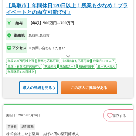
【鳥取市】年間休日120日以上！残業も少なめ！プラ
イベートとの両立可能です♪
給与
【年収】500万円～700万円
勤務地
鳥取県 鳥取市
アクセス
※お問い合わせください
年収700万円以上可
新卒も応募可能
未経験者も応募可能
残業月10ｈ以下
産休・育休取得実績有り
車通勤可
店舗数1～9
積極採用中
夏～秋入職可
年間休日120日以上
求人の詳細を見る
この求人に興味がある
更新日：2026年5月26日
保存する
正社員
調剤薬局
株式会社こやま薬局 あげい店の薬剤師求人