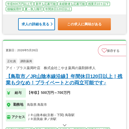
年収600万円以上可
新卒も応募可能
未経験者も応募可能
残業月10ｈ以下
積極採用中
夏～秋入職可
年間休日120日以上
求人の詳細を見る
この求人に興味がある
更新日：2026年5月26日
保存する
正社員
調剤薬局
アイ・プラス薬局叶店 株式会社こやま薬局の薬剤師求人
【鳥取市／JR山陰本線沿線】年間休日120日以上！残
業も少なめ！プライベートとの両立可能です♪
給与
【年収】500万円～700万円
勤務地
鳥取県 鳥取市
ＪＲ山陰本線(京都－下関) 鳥取駅
アクセス
ＪＲ因美線 津ノ井駅