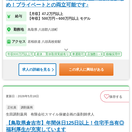
め！プライベートとの両立可能です♪
【月収】47.2万円以上
給与
【年収】500万円～600万円以上 モデル
勤務地
鳥取県 八頭郡八頭町
アクセス
若桜鉄道 八頭高校前駅
年収600万円以上可
産休・育休取得実績有り
車通勤可
店舗数1～9
積極採用中
求人の詳細を見る
この求人に興味がある
更新日：2026年5月18日
保存する
正社員
調剤薬局
生田調剤薬局 有限会社スマイル保健企画の薬剤師求人
【鳥取県倉吉市】年間休日125日以上！住宅手当有◎
福利厚生が充実しています