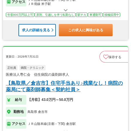
アクセス
ＪＲ境線 米子駅
年収800万円以上可
原則、引越しを伴う転勤なし
駅チカ
車通勤可
積極採用中
求人の詳細を見る
この求人に興味がある
更新日：2026年7月31日
保存する
正社員
病院・クリニック
医療法人専仁会 信生病院の薬剤師求人
【鳥取県／倉吉市】住宅手当あり♪残業なし！病院の
薬局にて薬剤師募集＜契約社員＞
給与
【月収】43.0万円～50.0万円
勤務地
鳥取県 倉吉市
アクセス
ＪＲ山陰本線(京都－下関) 倉吉駅