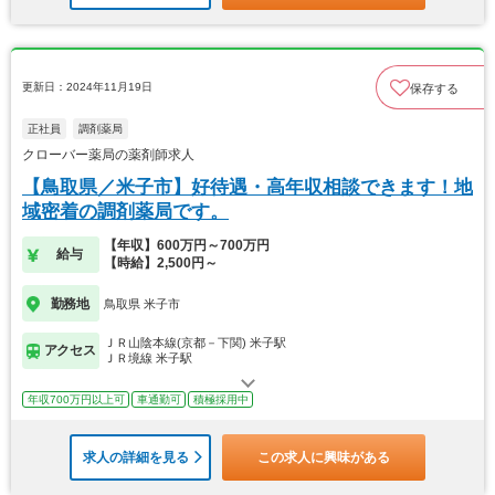
更新日：2024年11月19日
保存する
正社員
調剤薬局
クローバー薬局の薬剤師求人
【鳥取県／米子市】好待遇・高年収相談できます！地
域密着の調剤薬局です。
【年収】600万円～700万円
給与
【時給】2,500円～
勤務地
鳥取県 米子市
ＪＲ山陰本線(京都－下関) 米子駅
アクセス
ＪＲ境線 米子駅
年収700万円以上可
車通勤可
積極採用中
求人の詳細を見る
この求人に興味がある