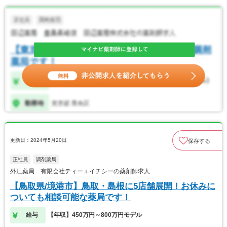
更新日：2024年5月20日
保存する
正社員
調剤薬局
外江薬局 有限会社ティーエイチシーの薬剤師求人
【鳥取県/境港市】鳥取・島根に5店舗展開！お休みに
ついても相談可能な薬局です！
給与
【年収】450万円～800万円モデル