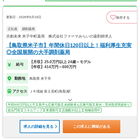
更新日：2026年6月18日
保存する
正社員
調剤薬局
共創未来 米子中町薬局 株式会社ファーマみらいの薬剤師求人
【鳥取県米子市】年間休日120日以上！福利厚生充実
◎全国展開の大手調剤薬局
【月収】25.0万円以上 24歳～モデル
給与
【年収】414万円～600万円
勤務地
鳥取県 米子市
アクセス
ＪＲ境線 富士見町(鳥取)駅
年収600万円以上可
新卒も応募可能
未経験者も応募可能
産休・育休取得実績有り
総合門前
スキルアップ
車通勤可
店舗数30以上
積極採用中
求人の詳細を見る
この求人に興味がある