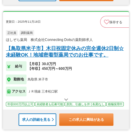
更新日：2025年11月18日
保存する
正社員
調剤薬局
ほしぞら薬局 株式会社Connecting Dotsの薬剤師求人
【鳥取県米子市】木日祝固定休みの完全週休2日制☆
未経験OK！地域密着型薬局でのお仕事です。
【月収】30.0万円
給与
【年収】450万円～600万円
勤務地
鳥取県 米子市
アクセス
ＪＲ境線 三本松口駅
年収600万円以上可
未経験者も応募可能
原則、引越しを伴う転勤なし
積極採用中
求人の詳細を見る
この求人に興味がある