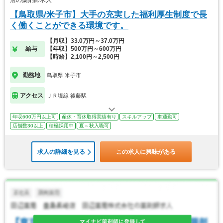
店の薬剤師求人
【鳥取県/米子市】大手の充実した福利厚生制度で長
く働くことができる環境です。
【月収】33.0万円～37.0万円
給与
【年収】500万円～600万円
【時給】2,100円～2,500円
勤務地
鳥取県 米子市
アクセス
ＪＲ境線 後藤駅
年収600万円以上可
産休・育休取得実績有り
スキルアップ
車通勤可
店舗数30以上
積極採用中
夏～秋入職可
求人の詳細を見る
この求人に興味がある