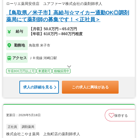
ローリエ薬局安倍店 ユアファーマ株式会社の薬剤師求人
【鳥取県／米子市】高給与☆マイカー通勤OK◎調剤
薬局にて薬剤師の募集です！＜正社員＞
【月収】50.0万円～65.0万円
給与
【年収】610万円～860万円程度
勤務地
鳥取県 米子市
アクセス
ＪＲ境線 河崎口駅
年収800万円以上可
車通勤可
積極採用中
求人の詳細を見る
この求人に興味がある
更新日：2026年5月18日
保存する
正社員
調剤薬局
株式会社こやま薬局 上魚町店の薬剤師求人