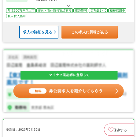
年収700万円以上可
産休・育休取得実績有り
車通勤可
店舗数1～9
積極採用中
夏～秋入職可
求人の詳細を見る
この求人に興味がある
更新日：2026年5月25日
保存する