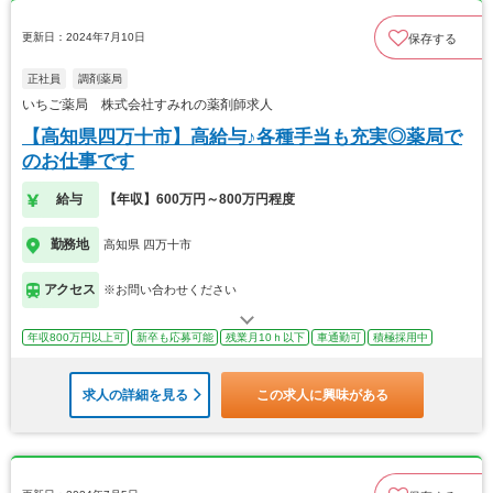
更新日：2024年7月10日
保存する
正社員
調剤薬局
いちご薬局 株式会社すみれの薬剤師求人
【高知県四万十市】高給与♪各種手当も充実◎薬局で
のお仕事です
給与
【年収】600万円～800万円程度
勤務地
高知県 四万十市
アクセス
※お問い合わせください
年収800万円以上可
新卒も応募可能
残業月10ｈ以下
車通勤可
積極採用中
求人の詳細を見る
この求人に興味がある