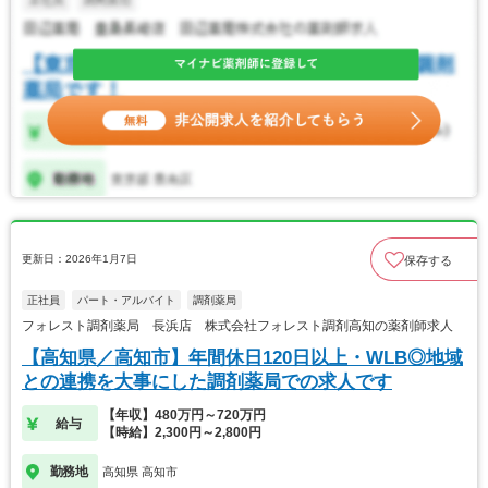
更新日：2026年1月7日
保存する
正社員
パート・アルバイト
調剤薬局
フォレスト調剤薬局 長浜店 株式会社フォレスト調剤高知の薬剤師求人
【高知県／高知市】年間休日120日以上・WLB◎地域
との連携を大事にした調剤薬局での求人です
【年収】480万円～720万円
給与
【時給】2,300円～2,800円
勤務地
高知県 高知市