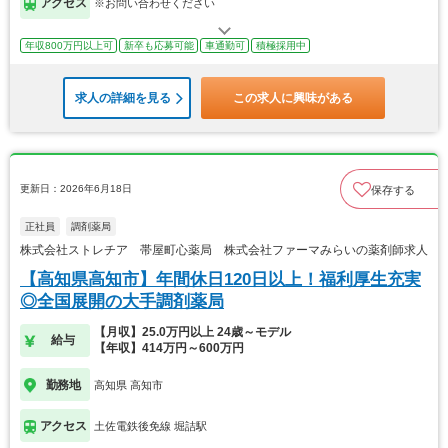
アクセス
※お問い合わせください
年収800万円以上可
新卒も応募可能
車通勤可
積極採用中
求人の詳細を見る
この求人に興味がある
更新日：2026年6月18日
保存する
正社員
調剤薬局
株式会社ストレチア 帯屋町心薬局 株式会社ファーマみらいの薬剤師求人
【高知県高知市】年間休日120日以上！福利厚生充実
◎全国展開の大手調剤薬局
【月収】25.0万円以上 24歳～モデル
給与
【年収】414万円～600万円
勤務地
高知県 高知市
アクセス
土佐電鉄後免線 堀詰駅