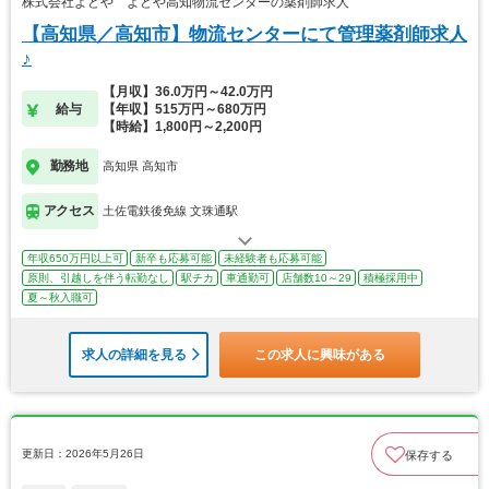
株式会社よどや よどや高知物流センターの薬剤師求人
【高知県／高知市】物流センターにて管理薬剤師求人
♪
【月収】36.0万円～42.0万円
給与
【年収】515万円～680万円
【時給】1,800円～2,200円
勤務地
高知県 高知市
アクセス
土佐電鉄後免線 文珠通駅
年収650万円以上可
新卒も応募可能
未経験者も応募可能
原則、引越しを伴う転勤なし
駅チカ
車通勤可
店舗数10～29
積極採用中
夏～秋入職可
求人の詳細を見る
この求人に興味がある
更新日：2026年5月26日
保存する