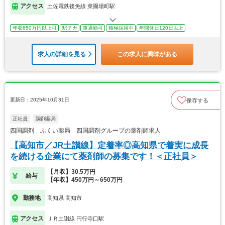
アクセス
土佐電鉄後免線 菜園場町駅
年収650万円以上可
駅チカ
車通勤可
積極採用中
年間休日120日以上
求人の詳細を見る
この求人に興味がある
更新日：2025年10月31日
保存する
正社員
調剤薬局
四国調剤 ふくい薬局 四国調剤グループの薬剤師求人
【高知市／JR土讃線】定着率◎高知県で着実に成長
を続ける企業にて薬剤師の募集です！＜正社員＞
【月収】30.5万円
給与
【年収】450万円～650万円
勤務地
高知県 高知市
アクセス
ＪＲ土讃線 円行寺口駅