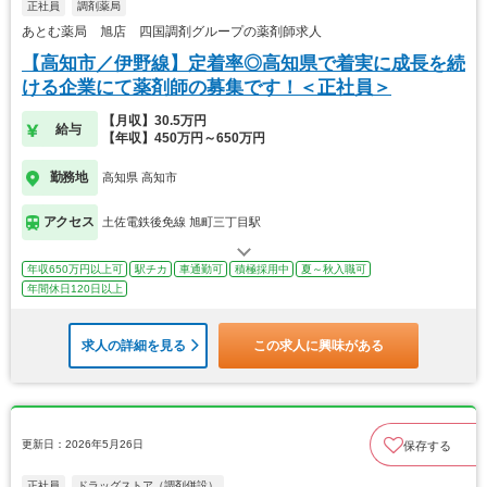
正社員
調剤薬局
あとむ薬局 旭店 四国調剤グループの薬剤師求人
【高知市／伊野線】定着率◎高知県で着実に成長を続
ける企業にて薬剤師の募集です！＜正社員＞
【月収】30.5万円
給与
【年収】450万円～650万円
勤務地
高知県 高知市
アクセス
土佐電鉄後免線 旭町三丁目駅
年収650万円以上可
駅チカ
車通勤可
積極採用中
夏～秋入職可
年間休日120日以上
求人の詳細を見る
この求人に興味がある
更新日：2026年5月26日
保存する
正社員
ドラッグストア（調剤併設）