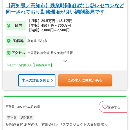
【高知県／高知市】残業時間ほぼなし◎レセコンなど
同一されており勤務環境が良い調剤薬局です。
【月収】29.5万円～45.1万円
給与
【年収】450万円～700万円
【時給】2,000円～2,500円
勤務地
高知県 高知市
アクセス
土佐電鉄後免線 県立美術館通駅
年収700万円以上可
積極採用中
求人の詳細を見る
この求人に興味がある
更新日：2024年11月19日
保存する
正社員
調剤薬局
病院通薬局 あぞの店 有限会社クリスプロジェクトの薬剤師求人