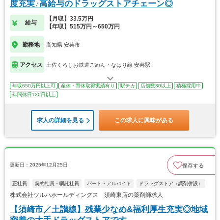
度充実♪高給与のドラッグストアチェーン◎
【月収】33.5万円
給与
【年収】515万円～650万円
勤務地
高知県 安芸市
アクセス
土佐くろしお鉄道ごめん・なはり線 安芸駅
年収650万円以上可
産休・育休取得実績有り
駅チカ
店舗数30以上
積極採用中
年間休日120日以上
求人の詳細を見る
この求人に興味がある
更新日：2025年12月25日
保存する
正社員
契約社員・嘱託社員
パート・アルバイト
ドラッグストア（調剤併設）
株式会社ツルハホールディングス 須崎東店の薬剤師求人
【須崎市／土讃線】残業少なめ&福利厚生充実◎地域