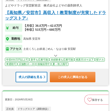
よどやドラッグ安芸駅前店 株式会社よどやの薬剤師求人
【高知県／安芸市】高収入！教育制度が充実したドラ
ッグストア♪
【月収】36.0万円～42.0万円
給与
【年収】515万円～680万円
勤務地
高知県 安芸市
アクセス
土佐くろしお鉄道ごめん・なはり線 安芸駅
年収650万円以上可
新卒も応募可能
未経験者も応募可能
残業月10ｈ以下
駅チカ
車通勤可
店舗数10～29
積極採用中
夏～秋入職可
求人の詳細を見る
この求人に興味がある
更新日：2026年5月26日
保存する
正社員
ドラッグストア（調剤併設）