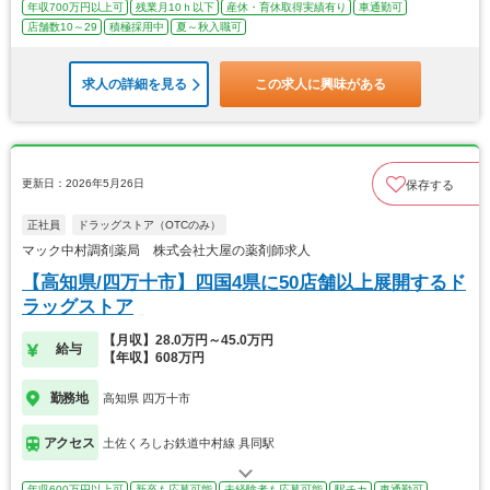
年収700万円以上可
残業月10ｈ以下
産休・育休取得実績有り
車通勤可
店舗数10～29
積極採用中
夏～秋入職可
求人の詳細を見る
この求人に興味がある
更新日：2026年5月26日
保存する
正社員
ドラッグストア（OTCのみ）
マック中村調剤薬局 株式会社大屋の薬剤師求人
【高知県/四万十市】四国4県に50店舗以上展開するド
ラッグストア
【月収】28.0万円～45.0万円
給与
【年収】608万円
勤務地
高知県 四万十市
アクセス
土佐くろしお鉄道中村線 具同駅
年収600万円以上可
新卒も応募可能
未経験者も応募可能
駅チカ
車通勤可