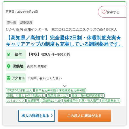
更新日：2026年5月26日
保存する
正社員
調剤薬局
ひかり薬局 高知インター店 株式会社エスエムエスクラスの薬剤師求人
【高知県／高知市】完全週休2日制・休暇制度充実★
キャリアアップの制度も充実している調剤薬局です。
給与
【年収】420万円～800万円
勤務地
高知県 高知市
アクセス
※お問い合わせください
年収800万円以上可
新卒も応募可能
未経験者も応募可能
原則、引越しを伴う転勤なし
残業月10ｈ以下
産休・育休取得実績有り
スキルアップ
車通勤可
店舗数10～29
積極採用中
夏～秋入職可
在宅業務あり
求人の詳細を見る
この求人に興味がある