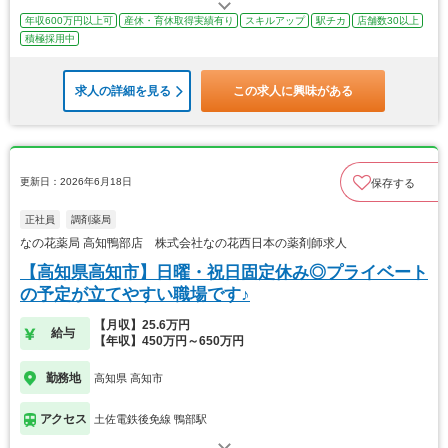
年収600万円以上可
産休・育休取得実績有り
スキルアップ
駅チカ
店舗数30以上
積極採用中
求人の詳細を見る
この求人に興味がある
更新日：2026年6月18日
保存する
正社員
調剤薬局
なの花薬局 高知鴨部店 株式会社なの花西日本の薬剤師求人
【高知県高知市】日曜・祝日固定休み◎プライベート
の予定が立てやすい職場です♪
【月収】25.6万円
給与
【年収】450万円～650万円
勤務地
高知県 高知市
アクセス
土佐電鉄後免線 鴨部駅