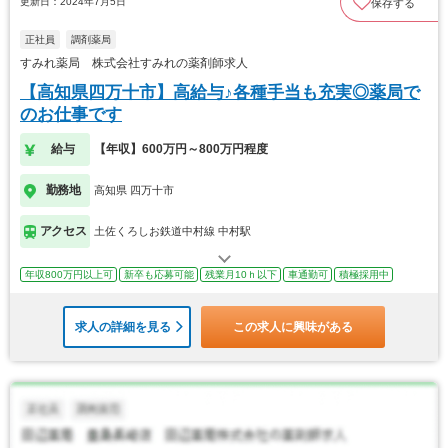
更新日：2024年7月5日
保存する
正社員
調剤薬局
すみれ薬局 株式会社すみれの薬剤師求人
【高知県四万十市】高給与♪各種手当も充実◎薬局で
のお仕事です
給与
【年収】600万円～800万円程度
勤務地
高知県 四万十市
アクセス
土佐くろしお鉄道中村線 中村駅
年収800万円以上可
新卒も応募可能
残業月10ｈ以下
車通勤可
積極採用中
求人の詳細を見る
この求人に興味がある