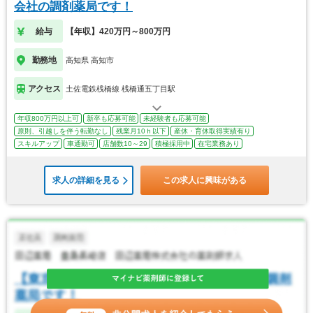
会社の調剤薬局です！
給与
【年収】420万円～800万円
勤務地
高知県 高知市
アクセス
土佐電鉄桟橋線 桟橋通五丁目駅
年収800万円以上可
新卒も応募可能
未経験者も応募可能
原則、引越しを伴う転勤なし
残業月10ｈ以下
産休・育休取得実績有り
スキルアップ
車通勤可
店舗数10～29
積極採用中
在宅業務あり
求人の詳細を見る
この求人に興味がある