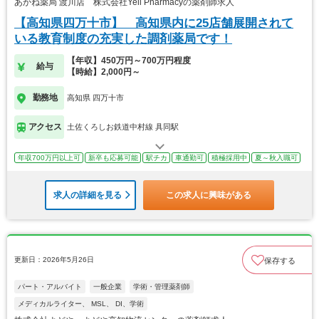
あかね薬局 渡川店 株式会社Yell Pharmacyの薬剤師求人
【高知県四万十市】 高知県内に25店舗展開されて
いる教育制度の充実した調剤薬局です！
【年収】450万円～700万円程度
給与
【時給】2,000円～
勤務地
高知県 四万十市
アクセス
土佐くろしお鉄道中村線 具同駅
年収700万円以上可
新卒も応募可能
駅チカ
車通勤可
積極採用中
夏～秋入職可
求人の詳細を見る
この求人に興味がある
更新日：2026年5月26日
保存する
パート・アルバイト
一般企業
学術・管理薬剤師
メディカルライター、 MSL、 DI、学術