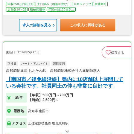
年収650万円以上可
土日休み（相談可含む）
スキルアップ
車通勤可
店舗数10～29
積極採用中
年間休日120日以上
求人の詳細を見る
この求人に興味がある
更新日：2026年5月26日
保存する
正社員
パート・アルバイト
調剤薬局
高知調剤薬局 おおそね店 高知調剤株式会社の薬剤師求人
【南国市／後免線沿線】県内に10店舗以上展開して
いる会社です。社員同士の仲も非常に良好です
【年収】500万円～700万円
給与
【時給】2,500円～
勤務地
高知県 南国市
アクセス
土佐電鉄後免線 後免東町駅