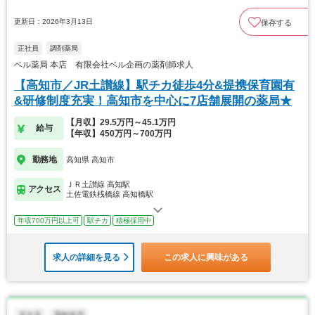
更新日：2026年3月13日
保存する
正社員
調剤薬局
ベル薬局 本店 有限会社ベル企画の薬剤師求人
【高知市／JR土讃線】駅チカ徒歩4分&提携保育園有
&研修制度充実！高知市を中心に7店舗展開の薬局★
【月収】29.5万円～45.1万円
給与
【年収】450万円～700万円
勤務地
高知県 高知市
ＪＲ土讃線 高知駅
アクセス
土佐電鉄桟橋線 高知橋駅
年収700万円以上可
駅チカ
積極採用中
求人の詳細を見る
この求人に興味がある