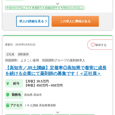
年収650万円以上可
車通勤可
積極採用中
年間休日120日以上
求人の詳細を見る
この求人に興味がある
更新日：2025年10月31日
保存する
正社員
調剤薬局
四国調剤 よさこい薬局 四国調剤グループの薬剤師求人
【高知市／JR土讃線】定着率◎高知県で着実に成長
を続ける企業にて薬剤師の募集です！＜正社員＞
【月収】30.5万円
給与
【年収】450万円～650万円
勤務地
高知県 高知市
アクセス
ＪＲ土讃線 高知商業前駅