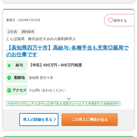
更新日：2024年7月10日
保存する
正社員
調剤薬局
とんぼ薬局 株式会社すみれの薬剤師求人
【高知県四万十市】高給与♪各種手当も充実◎薬局で
のお仕事です
給与
【年収】600万円～800万円程度
勤務地
高知県 四万十市
アクセス
※お問い合わせください
年収800万円以上可
新卒も応募可能
残業月10ｈ以下
車通勤可
積極採用中
求人の詳細を見る
この求人に興味がある