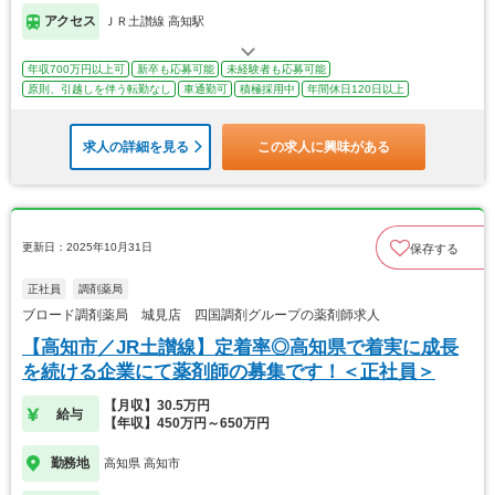
アクセス
ＪＲ土讃線 高知駅
年収700万円以上可
新卒も応募可能
未経験者も応募可能
原則、引越しを伴う転勤なし
車通勤可
積極採用中
年間休日120日以上
求人の詳細を見る
この求人に興味がある
更新日：2025年10月31日
保存する
正社員
調剤薬局
ブロード調剤薬局 城見店 四国調剤グループの薬剤師求人
【高知市／JR土讃線】定着率◎高知県で着実に成長
を続ける企業にて薬剤師の募集です！＜正社員＞
【月収】30.5万円
給与
【年収】450万円～650万円
勤務地
高知県 高知市