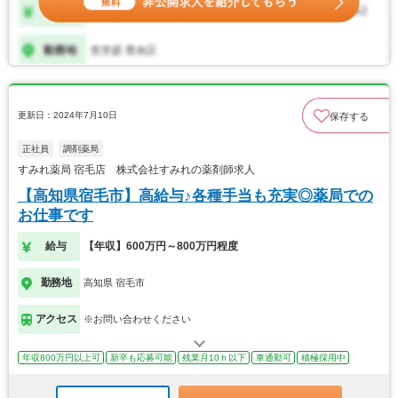
更新日：2024年7月10日
保存する
正社員
調剤薬局
すみれ薬局 宿毛店 株式会社すみれの薬剤師求人
【高知県宿毛市】高給与♪各種手当も充実◎薬局での
お仕事です
給与
【年収】600万円～800万円程度
勤務地
高知県 宿毛市
アクセス
※お問い合わせください
年収800万円以上可
新卒も応募可能
残業月10ｈ以下
車通勤可
積極採用中