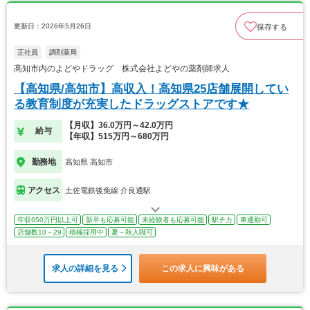
更新日：2026年5月26日
保存する
正社員
調剤薬局
高知市内のよどやドラッグ 株式会社よどやの薬剤師求人
【高知県/高知市】高収入！高知県25店舗展開してい
る教育制度が充実したドラッグストアです★
【月収】36.0万円～42.0万円
給与
【年収】515万円～680万円
勤務地
高知県 高知市
アクセス
土佐電鉄後免線 介良通駅
年収650万円以上可
新卒も応募可能
未経験者も応募可能
駅チカ
車通勤可
店舗数10～29
積極採用中
夏～秋入職可
求人の詳細を見る
この求人に興味がある