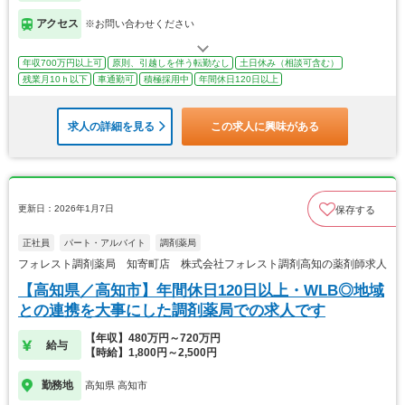
アクセス
※お問い合わせください
年収700万円以上可
原則、引越しを伴う転勤なし
土日休み（相談可含む）
残業月10ｈ以下
車通勤可
積極採用中
年間休日120日以上
求人の詳細を見る
この求人に興味がある
更新日：2026年1月7日
保存する
正社員
パート・アルバイト
調剤薬局
フォレスト調剤薬局 知寄町店 株式会社フォレスト調剤高知の薬剤師求人
【高知県／高知市】年間休日120日以上・WLB◎地域
との連携を大事にした調剤薬局での求人です
【年収】480万円～720万円
給与
【時給】1,800円～2,500円
勤務地
高知県 高知市