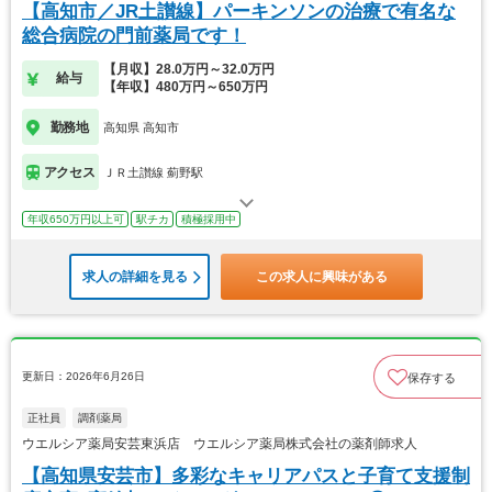
【高知市／JR土讃線】パーキンソンの治療で有名な
総合病院の門前薬局です！
【月収】28.0万円～32.0万円
給与
【年収】480万円～650万円
勤務地
高知県 高知市
アクセス
ＪＲ土讃線 薊野駅
年収650万円以上可
駅チカ
積極採用中
求人の詳細を見る
この求人に興味がある
更新日：2026年6月26日
保存する
正社員
調剤薬局
ウエルシア薬局安芸東浜店 ウエルシア薬局株式会社の薬剤師求人
【高知県安芸市】多彩なキャリアパスと子育て支援制