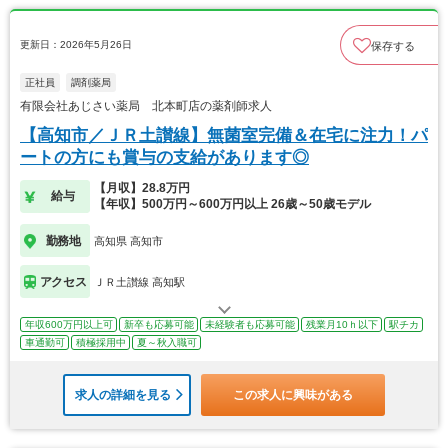
更新日：2026年5月26日
保存する
正社員
調剤薬局
有限会社あじさい薬局 北本町店の薬剤師求人
【高知市／ＪＲ土讃線】無菌室完備＆在宅に注力！パ
ートの方にも賞与の支給があります◎
【月収】28.8万円
給与
【年収】500万円～600万円以上 26歳～50歳モデル
勤務地
高知県 高知市
アクセス
ＪＲ土讃線 高知駅
年収600万円以上可
新卒も応募可能
未経験者も応募可能
残業月10ｈ以下
駅チカ
車通勤可
積極採用中
夏～秋入職可
求人の詳細を見る
この求人に興味がある