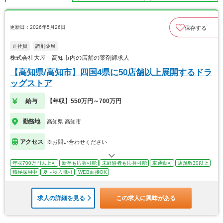
更新日：2026年5月26日
保存する
正社員
調剤薬局
株式会社大屋 高知市内の店舗の薬剤師求人
【高知県/高知市】四国4県に50店舗以上展開するドラ
ッグストア
給与
【年収】550万円～700万円
勤務地
高知県 高知市
アクセス
※お問い合わせください
年収700万円以上可
新卒も応募可能
未経験者も応募可能
車通勤可
店舗数30以上
積極採用中
夏～秋入職可
WEB面接OK
求人の詳細を見る
この求人に興味がある