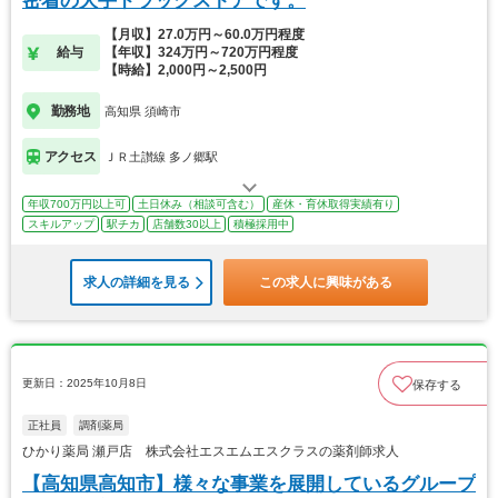
密着の大手ドラッグストアです。
【月収】27.0万円～60.0万円程度
給与
【年収】324万円～720万円程度
【時給】2,000円～2,500円
勤務地
高知県 須崎市
アクセス
ＪＲ土讃線 多ノ郷駅
年収700万円以上可
土日休み（相談可含む）
産休・育休取得実績有り
スキルアップ
駅チカ
店舗数30以上
積極採用中
求人の詳細を見る
この求人に興味がある
更新日：2025年10月8日
保存する
正社員
調剤薬局
ひかり薬局 瀬戸店 株式会社エスエムエスクラスの薬剤師求人
【高知県高知市】様々な事業を展開しているグループ