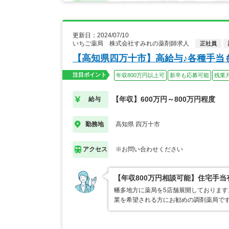
更新日：2024/07/10
いちご薬局 株式会社すみれの薬剤師求人
正社員
【高知県四万十市】高給与♪各種手当
注目ポイント
年収800万円以上可
新卒も応募可能
残業
【年収】600万円～800万円程度
給与
高知県 四万十市
勤務地
※お問い合わせください
アクセス
【年収800万円相談可能】住宅手
幡多地方に薬局を5店舗展開しておりま
業を希望される方にお勧めの調剤薬局で