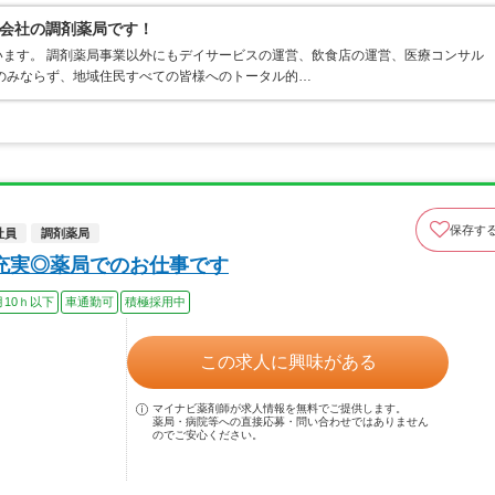
会社の調剤薬局です！
ます。 調剤薬局事業以外にもデイサービスの運営、飲食店の運営、医療コンサル
のみならず、地域住民すべての皆様へのトータル的…
保存す
社員
調剤薬局
充実◎薬局でのお仕事です
月10ｈ以下
車通勤可
積極採用中
この求人に興味がある
マイナビ薬剤師が求人情報を無料でご提供します。
薬局・病院等への直接応募・問い合わせではありません
のでご安心ください。