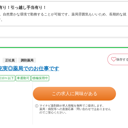
当有り！引っ越し手当有り！
す。自然豊かな環境で勤務することが可能です。薬局雰囲気もいいため、長期的な就
す。
保存す
正社員
調剤薬局
充実◎薬局でのお仕事です
月10ｈ以下
車通勤可
積極採用中
この求人に興味がある
マイナビ薬剤師が求人情報を無料でご提供します。
薬局・病院等への直接応募・問い合わせではありません
のでご安心ください。