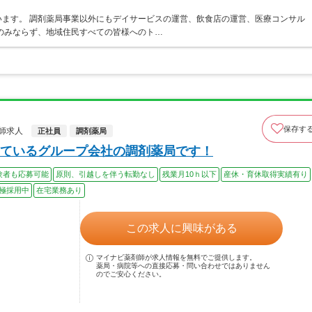
ます。 調剤薬局事業以外にもデイサービスの運営、飲食店の運営、医療コンサル
のみならず、地域住民すべての皆様へのト…
保存す
師求人
正社員
調剤薬局
ているグループ会社の調剤薬局です！
験者も応募可能
原則、引越しを伴う転勤なし
残業月10ｈ以下
産休・育休取得実績有り
極採用中
在宅業務あり
この求人に興味がある
マイナビ薬剤師が求人情報を無料でご提供します。
薬局・病院等への直接応募・問い合わせではありません
のでご安心ください。