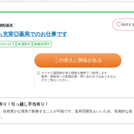
保存す
調剤薬局
も充実◎薬局でのお仕事です
月10ｈ以下
車通勤可
積極採用中
この求人に興味がある
マイナビ薬剤師が求人情報を無料でご提供します。
薬局・病院等への直接応募・問い合わせではありません
のでご安心ください。
当有り！引っ越し手当有り！
す。自然豊かな環境で勤務することが可能です。薬局雰囲気もいいため、長期的な就
す。