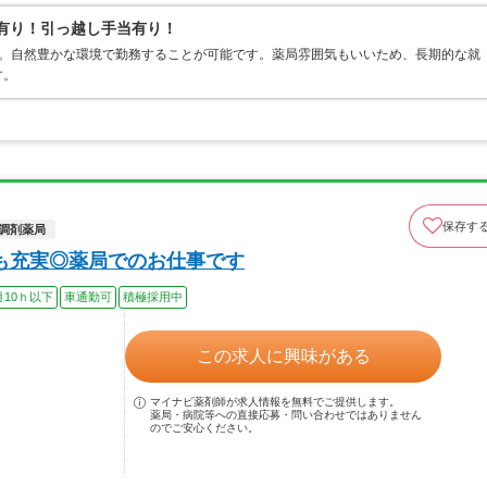
当有り！引っ越し手当有り！
す。自然豊かな環境で勤務することが可能です。薬局雰囲気もいいため、長期的な就
す。
保存す
調剤薬局
も充実◎薬局でのお仕事です
月10ｈ以下
車通勤可
積極採用中
この求人に興味がある
マイナビ薬剤師が求人情報を無料でご提供します。
薬局・病院等への直接応募・問い合わせではありません
のでご安心ください。