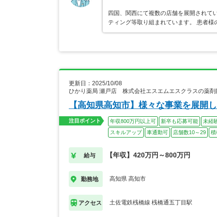
四国、関西にて複数の店舗を展開されてい
ティング等取り組まれています。 患者様
更新日：2025/10/08
ひかり薬局 瀬戸店 株式会社エスエムエスクラスの薬剤
【高知県高知市】様々な事業を展開し
注目ポイント
年収800万円以上可
新卒も応募可能
未経
スキルアップ
車通勤可
店舗数10～29
積
【年収】420万円～800万円
給与
高知県 高知市
勤務地
土佐電鉄桟橋線 桟橋通五丁目駅
アクセス