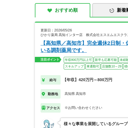
おすすめ順
新着
更新日：2026/05/26
ひかり薬局 高知インター店 株式会社エスエムエスクラ
【高知県／高知市】完全週休2日制・
いる調剤薬局です。
注目ポイント
年収800万円以上可
新卒も応募可能
未経
スキルアップ
車通勤可
店舗数10～29
積
【年収】420万円～800万円
給与
高知県 高知市
勤務地
※お問い合わせください
アクセス
様々な事業を展開しているグループ