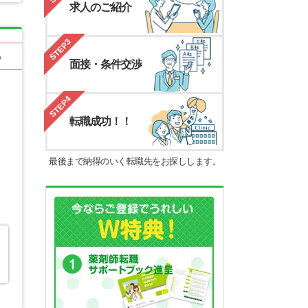
求人のご紹介
STEP3
る
面接・条件交渉
STEP4
転職成功！！
最後まで納得のいく転職先をお探しします。