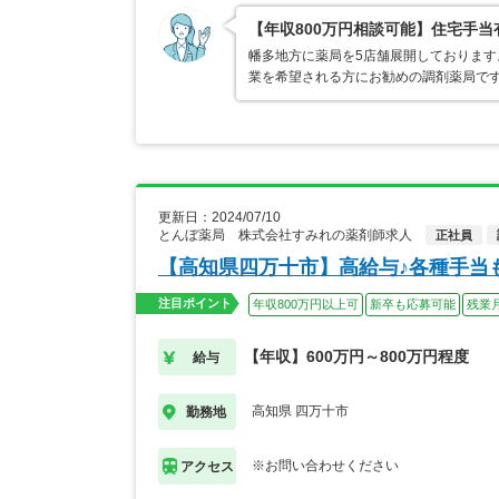
【年収800万円相談可能】住宅手
幡多地方に薬局を5店舗展開しておりま
業を希望される方にお勧めの調剤薬局で
更新日：2024/07/10
とんぼ薬局 株式会社すみれの薬剤師求人
正社員
【高知県四万十市】高給与♪各種手当
注目ポイント
年収800万円以上可
新卒も応募可能
残業
【年収】600万円～800万円程度
給与
高知県 四万十市
勤務地
※お問い合わせください
アクセス