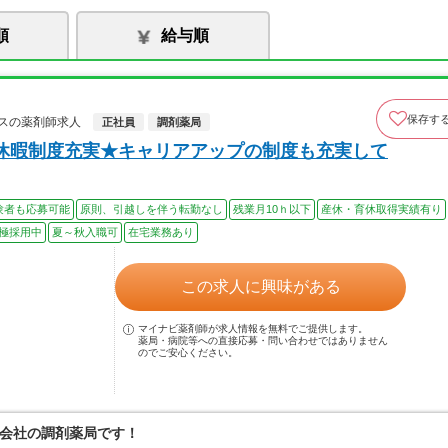
順
給与順
保存す
スの薬剤師求人
正社員
調剤薬局
休暇制度充実★キャリアアップの制度も充実して
験者も応募可能
原則、引越しを伴う転勤なし
残業月10ｈ以下
産休・育休取得実績有り
極採用中
夏～秋入職可
在宅業務あり
この求人に興味がある
マイナビ薬剤師が求人情報を無料でご提供します。
薬局・病院等への直接応募・問い合わせではありません
のでご安心ください。
会社の調剤薬局です！