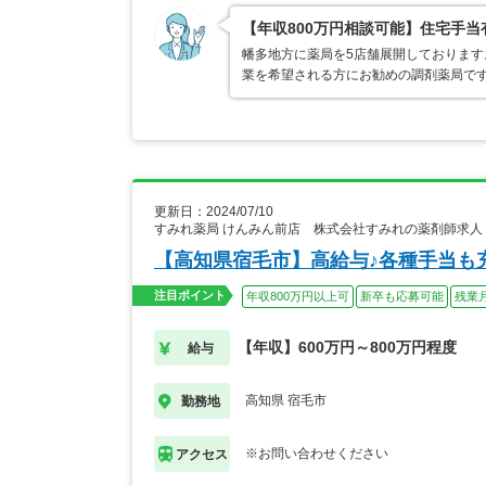
【年収800万円相談可能】住宅手
幡多地方に薬局を5店舗展開しておりま
業を希望される方にお勧めの調剤薬局で
更新日：2024/07/10
すみれ薬局 けんみん前店 株式会社すみれの薬剤師求人
【高知県宿毛市】高給与♪各種手当も
注目ポイント
年収800万円以上可
新卒も応募可能
残業
【年収】600万円～800万円程度
給与
高知県 宿毛市
勤務地
※お問い合わせください
アクセス