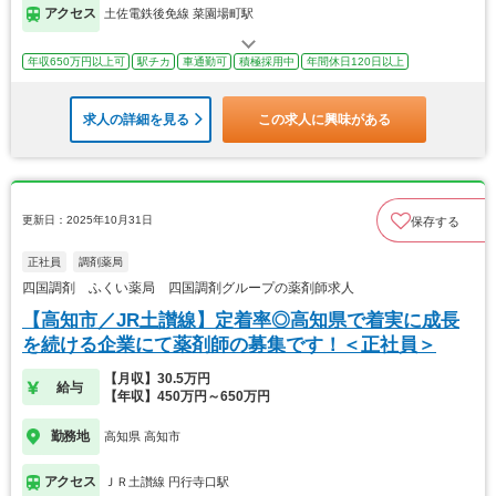
アクセス
土佐電鉄後免線 菜園場町駅
年収650万円以上可
駅チカ
車通勤可
積極採用中
年間休日120日以上
求人の詳細を見る
この求人に興味がある
更新日：2025年10月31日
保存する
正社員
調剤薬局
四国調剤 ふくい薬局 四国調剤グループの薬剤師求人
【高知市／JR土讃線】定着率◎高知県で着実に成長
を続ける企業にて薬剤師の募集です！＜正社員＞
【月収】30.5万円
給与
【年収】450万円～650万円
勤務地
高知県 高知市
アクセス
ＪＲ土讃線 円行寺口駅