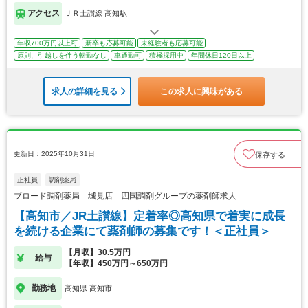
アクセス
ＪＲ土讃線 高知駅
年収700万円以上可
新卒も応募可能
未経験者も応募可能
原則、引越しを伴う転勤なし
車通勤可
積極採用中
年間休日120日以上
求人の詳細を見る
この求人に興味がある
更新日：2025年10月31日
保存する
正社員
調剤薬局
ブロード調剤薬局 城見店 四国調剤グループの薬剤師求人
【高知市／JR土讃線】定着率◎高知県で着実に成長
を続ける企業にて薬剤師の募集です！＜正社員＞
【月収】30.5万円
給与
【年収】450万円～650万円
勤務地
高知県 高知市