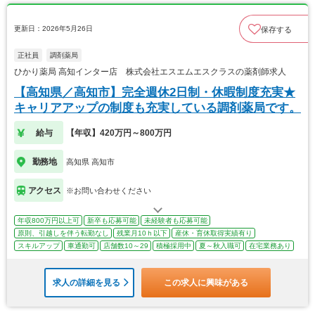
更新日：2026年5月26日
保存する
正社員
調剤薬局
ひかり薬局 高知インター店 株式会社エスエムエスクラスの薬剤師求人
【高知県／高知市】完全週休2日制・休暇制度充実★
キャリアアップの制度も充実している調剤薬局です。
給与
【年収】420万円～800万円
勤務地
高知県 高知市
アクセス
※お問い合わせください
年収800万円以上可
新卒も応募可能
未経験者も応募可能
原則、引越しを伴う転勤なし
残業月10ｈ以下
産休・育休取得実績有り
スキルアップ
車通勤可
店舗数10～29
積極採用中
夏～秋入職可
在宅業務あり
求人の詳細を見る
この求人に興味がある