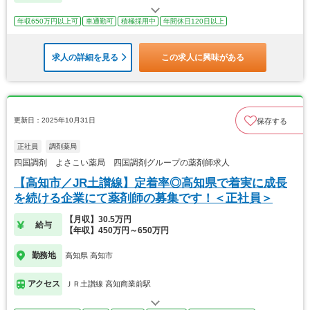
年収650万円以上可
車通勤可
積極採用中
年間休日120日以上
求人の詳細を見る
この求人に興味がある
更新日：2025年10月31日
保存する
正社員
調剤薬局
四国調剤 よさこい薬局 四国調剤グループの薬剤師求人
【高知市／JR土讃線】定着率◎高知県で着実に成長
を続ける企業にて薬剤師の募集です！＜正社員＞
【月収】30.5万円
給与
【年収】450万円～650万円
勤務地
高知県 高知市
アクセス
ＪＲ土讃線 高知商業前駅