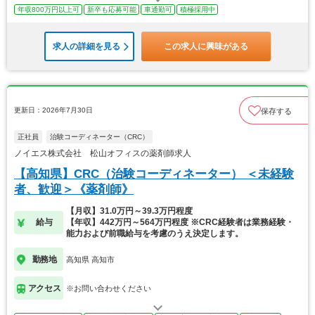
年収800万円以上可
新卒も応募可能
車通勤可
積極採用中
求人の詳細を見る
この求人に興味がある
更新日：2026年7月30日
保存する
正社員
治験コーディネーター（CRC）
ノイエス株式会社 松山オフィスの薬剤師求人
【高知県】CRC（治験コーディネーター） ＜未経験
者、歓迎＞《薬剤師》
【月収】31.0万円～39.3万円程度
給与
【年収】442万円～564万円程度 ※CRC経験者は業務経験・
能力および前職給与を考慮のうえ決定します。
勤務地
高知県 高知市
アクセス
※お問い合わせください