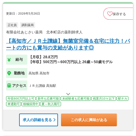
更新日：2026年5月26日
保存する
正社員
調剤薬局
有限会社あじさい薬局 北本町店の薬剤師求人
【高知市／ＪＲ土讃線】無菌室完備＆在宅に注力！パ
ートの方にも賞与の支給があります◎
【月収】28.8万円
給与
【年収】500万円～600万円以上 26歳～50歳モデル
勤務地
高知県 高知市
アクセス
ＪＲ土讃線 高知駅
年収600万円以上可
新卒も応募可能
未経験者も応募可能
残業月10ｈ以下
駅チカ
車通勤可
積極採用中
夏～秋入職可
求人の詳細を見る
この求人に興味がある