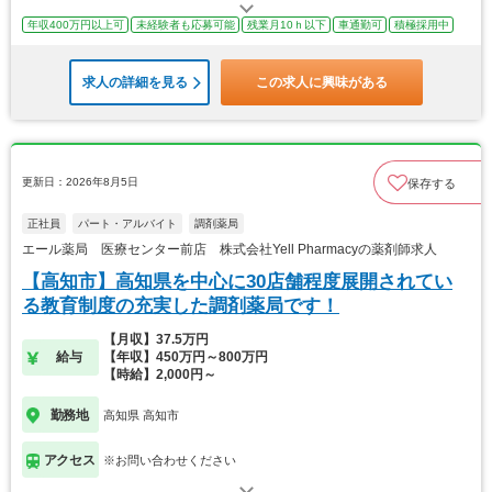
年収400万円以上可
未経験者も応募可能
残業月10ｈ以下
車通勤可
積極採用中
求人の詳細を見る
この求人に興味がある
更新日：2026年8月5日
保存する
正社員
パート・アルバイト
調剤薬局
エール薬局 医療センター前店 株式会社Yell Pharmacyの薬剤師求人
【高知市】高知県を中心に30店舗程度展開されてい
る教育制度の充実した調剤薬局です！
【月収】37.5万円
給与
【年収】450万円～800万円
【時給】2,000円～
勤務地
高知県 高知市
アクセス
※お問い合わせください