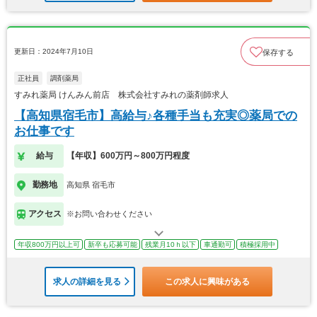
更新日：2024年7月10日
保存する
正社員
調剤薬局
すみれ薬局 けんみん前店 株式会社すみれの薬剤師求人
【高知県宿毛市】高給与♪各種手当も充実◎薬局での
お仕事です
給与
【年収】600万円～800万円程度
勤務地
高知県 宿毛市
アクセス
※お問い合わせください
年収800万円以上可
新卒も応募可能
残業月10ｈ以下
車通勤可
積極採用中
求人の詳細を見る
この求人に興味がある