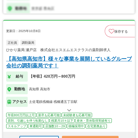
更新日：2025年10月8日
保存する
正社員
調剤薬局
ひかり薬局 瀬戸店 株式会社エスエムエスクラスの薬剤師求人
【高知県高知市】様々な事業を展開しているグループ
会社の調剤薬局です！
給与
【年収】420万円～800万円
勤務地
高知県 高知市
アクセス
土佐電鉄桟橋線 桟橋通五丁目駅
年収800万円以上可
新卒も応募可能
未経験者も応募可能
原則、引越しを伴う転勤なし
残業月10ｈ以下
産休・育休取得実績有り
スキルアップ
車通勤可
店舗数10～29
積極採用中
在宅業務あり