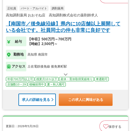
正社員
パート・アルバイト
調剤薬局
高知調剤薬局 おおそね店 高知調剤株式会社の薬剤師求人
【南国市／後免線沿線】県内に10店舗以上展開して
いる会社です。社員同士の仲も非常に良好です
【年収】500万円～700万円
給与
【時給】2,500円～
勤務地
高知県 南国市
アクセス
土佐電鉄後免線 後免東町駅
年収700万円以上可
残業月10ｈ以下
産休・育休取得実績有り
車通勤可
店舗数10～29
積極採用中
夏～秋入職可
求人の詳細を見る
この求人に興味がある
更新日：2026年5月26日
保存する