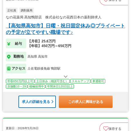
正社員
調剤薬局
なの花薬局 高知鴨部店 株式会社なの花西日本の薬剤師求人
【高知県高知市】日曜・祝日固定休み◎プライベート
の予定が立てやすい職場です♪
【月収】25.6万円
給与
【年収】450万円～650万円
勤務地
高知県 高知市
アクセス
土佐電鉄後免線 鴨部駅
年収650万円以上可
土日休み（相談可含む）
スキルアップ
車通勤可
店舗数10～29
積極採用中
年間休日120日以上
求人の詳細を見る
この求人に興味がある
更新日：2026年5月26日
保存する