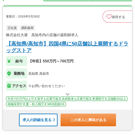
更新日：2026年5月26日
保存する
正社員
調剤薬局
株式会社大屋 高知市内の店舗の薬剤師求人
【高知県/高知市】四国4県に50店舗以上展開するドラ
ッグストア
給与
【年収】550万円～700万円
勤務地
高知県 高知市
アクセス
※お問い合わせください
年収700万円以上可
新卒も応募可能
未経験者も応募可能
車通勤可
店舗数30以上
積極採用中
夏～秋入職可
WEB面接OK
求人の詳細を見る
この求人に興味がある