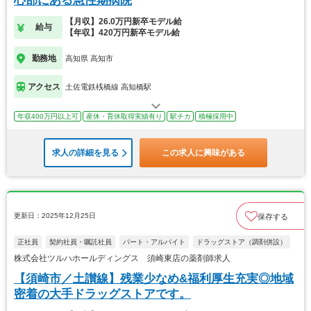
心部にある急性期病院
【月収】26.0万円新卒モデル給
給与
【年収】420万円新卒モデル給
勤務地
高知県 高知市
アクセス
土佐電鉄桟橋線 高知橋駅
年収400万円以上可
産休・育休取得実績有り
駅チカ
積極採用中
求人の詳細を見る
この求人に興味がある
更新日：2025年12月25日
保存する
正社員
契約社員・嘱託社員
パート・アルバイト
ドラッグストア（調剤併設）
株式会社ツルハホールディングス 須崎東店の薬剤師求人
【須崎市／土讃線】残業少なめ&福利厚生充実◎地域
密着の大手ドラッグストアです。