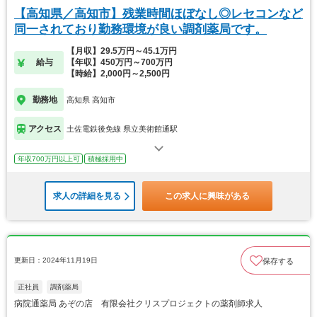
【高知県／高知市】残業時間ほぼなし◎レセコンなど
同一されており勤務環境が良い調剤薬局です。
【月収】29.5万円～45.1万円
給与
【年収】450万円～700万円
【時給】2,000円～2,500円
勤務地
高知県 高知市
アクセス
土佐電鉄後免線 県立美術館通駅
年収700万円以上可
積極採用中
求人の詳細を見る
この求人に興味がある
更新日：2024年11月19日
保存する
正社員
調剤薬局
病院通薬局 あぞの店 有限会社クリスプロジェクトの薬剤師求人