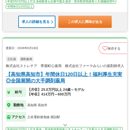
年収550万円以上可
未経験者も応募可能
産休・育休取得実績有り
積極採用中
年間休日120日以上
求人の詳細を見る
この求人に興味がある
更新日：2026年6月18日
保存する
正社員
調剤薬局
株式会社ストレチア 帯屋町心薬局 株式会社ファーマみらいの薬剤師求人
【高知県高知市】年間休日120日以上！福利厚生充実
◎全国展開の大手調剤薬局
【月収】25.0万円以上 24歳～モデル
給与
【年収】414万円～600万円
勤務地
高知県 高知市
アクセス
土佐電鉄後免線 堀詰駅
年収600万円以上可
産休・育休取得実績有り
スキルアップ
駅チカ
店舗数30以上