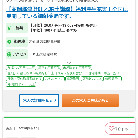
クオール薬局杉ノ川店 クオール株式会社の薬剤師求人
【高岡郡津野町／JR土讃線】福利厚生充実！全国に
展開している調剤薬局です。
【月収】26.0万円～33.0万円程度 モデル
給与
【年収】400万円以上 モデル
勤務地
高知県 高岡郡津野町
アクセス
ＪＲ土讃線 須崎駅
年収400万円以上可
新卒も応募可能
未経験者も応募可能
原則、引越しを伴う転勤なし
土日休み（相談可含む）
住宅補助（手当）あり
産休・育休取得実績有り
スキルアップ
車通勤可
店舗数30以上
積極採用中
年間休日120日以上
求人の詳細を見る
この求人に興味がある
更新日：2026年6月18日
保存する