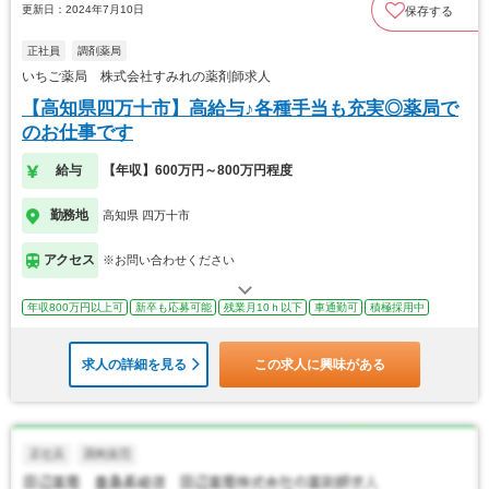
更新日：2024年7月10日
保存する
正社員
調剤薬局
いちご薬局 株式会社すみれの薬剤師求人
【高知県四万十市】高給与♪各種手当も充実◎薬局で
のお仕事です
給与
【年収】600万円～800万円程度
勤務地
高知県 四万十市
アクセス
※お問い合わせください
年収800万円以上可
新卒も応募可能
残業月10ｈ以下
車通勤可
積極採用中
求人の詳細を見る
この求人に興味がある