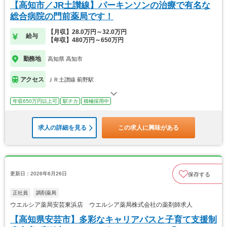
【高知市／JR土讃線】パーキンソンの治療で有名な
総合病院の門前薬局です！
【月収】28.0万円～32.0万円
給与
【年収】480万円～650万円
勤務地
高知県 高知市
アクセス
ＪＲ土讃線 薊野駅
年収650万円以上可
駅チカ
積極採用中
求人の詳細を見る
この求人に興味がある
更新日：2026年6月26日
保存する
正社員
調剤薬局
ウエルシア薬局安芸東浜店 ウエルシア薬局株式会社の薬剤師求人
【高知県安芸市】多彩なキャリアパスと子育て支援制