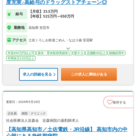
度充実♪高給与のドラッグストアチェーン◎
【月収】33.5万円
給与
【年収】515万円～650万円
勤務地
高知県 安芸市
アクセス
土佐くろしお鉄道ごめん・なはり線 安芸駅
年収650万円以上可
産休・育休取得実績有り
駅チカ
店舗数30以上
積極採用中
年間休日120日以上
求人の詳細を見る
この求人に興味がある
更新日：2026年5月19日
保存する
正社員
病院・クリニック
社会医療法人近森会 近森病院の薬剤師求人
【高知県高知市／土佐電鉄・JR沿線】 高知市内の中