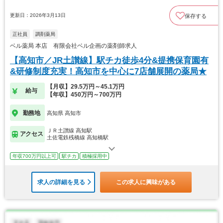
更新日：2026年3月13日
保存する
正社員
調剤薬局
ベル薬局 本店 有限会社ベル企画の薬剤師求人
【高知市／JR土讃線】駅チカ徒歩4分&提携保育園有
&研修制度充実！高知市を中心に7店舗展開の薬局★
【月収】29.5万円～45.1万円
給与
【年収】450万円～700万円
勤務地
高知県 高知市
ＪＲ土讃線 高知駅
アクセス
土佐電鉄桟橋線 高知橋駅
年収700万円以上可
駅チカ
積極採用中
求人の詳細を見る
この求人に興味がある