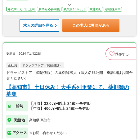
年収800万円以上可
新卒も応募可能
残業月10ｈ以下
車通勤可
積極採用中
求人の詳細を見る
この求人に興味がある
更新日：2024年1月22日
保存する
正社員
ドラッグストア（調剤併設）
ドラッグストア（調剤併設）の薬剤師求人（法人名非公開 ※詳細はお問合
せください）
【高知市】 土日休み！大手系列企業にて、薬剤師の
募集
【月収】32.0万円以上 24歳～モデル
給与
【年収】400万円以上 24歳～モデル
勤務地
高知県 高知市
アクセス
※お問い合わせください