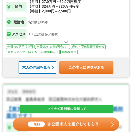
【月収】27.0万円～60.0万円程度
給与
【年収】324万円～720万円程度
【時給】2,000円～2,500円
勤務地
高知県 須崎市
アクセス
ＪＲ土讃線 多ノ郷駅
年収700万円以上可
土日休み（相談可含む）
産休・育休取得実績有り
スキルアップ
駅チカ
店舗数30以上
積極採用中
求人の詳細を見る
この求人に興味がある