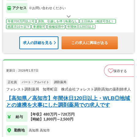
アクセス
※お問い合わせください
年収700万円以上可
原則、引越しを伴う転勤なし
土日休み（相談可含む）
残業月10ｈ以下
車通勤可
積極採用中
年間休日120日以上
求人の詳細を見る
この求人に興味がある
更新日：2026年1月7日
保存する
正社員
パート・アルバイト
調剤薬局
フォレスト調剤薬局 知寄町店 株式会社フォレスト調剤高知の薬剤師求人
【高知県／高知市】年間休日120日以上・WLB◎地域
との連携を大事にした調剤薬局での求人です
【年収】480万円～720万円
給与
【時給】1,800円～2,500円
勤務地
高知県 高知市