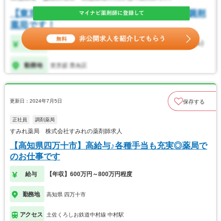
更新日：2024年7月5日
保存する
正社員
調剤薬局
すみれ薬局 株式会社すみれの薬剤師求人
【高知県四万十市】高給与♪各種手当も充実◎薬局で
のお仕事です
給与
【年収】600万円～800万円程度
勤務地
高知県 四万十市
アクセス
土佐くろしお鉄道中村線 中村駅