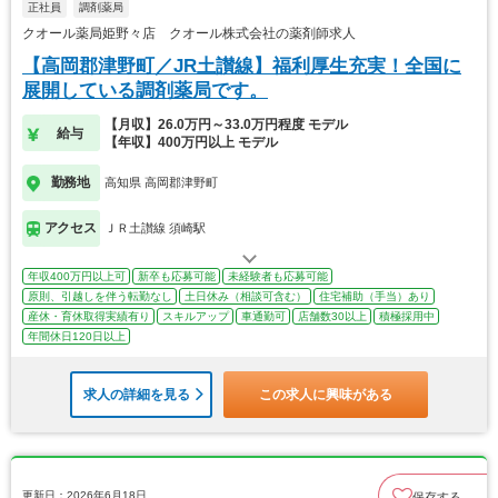
正社員
調剤薬局
クオール薬局姫野々店 クオール株式会社の薬剤師求人
【高岡郡津野町／JR土讃線】福利厚生充実！全国に
展開している調剤薬局です。
【月収】26.0万円～33.0万円程度 モデル
給与
【年収】400万円以上 モデル
勤務地
高知県 高岡郡津野町
アクセス
ＪＲ土讃線 須崎駅
年収400万円以上可
新卒も応募可能
未経験者も応募可能
原則、引越しを伴う転勤なし
土日休み（相談可含む）
住宅補助（手当）あり
産休・育休取得実績有り
スキルアップ
車通勤可
店舗数30以上
積極採用中
年間休日120日以上
求人の詳細を見る
この求人に興味がある
更新日：2026年6月18日
保存する