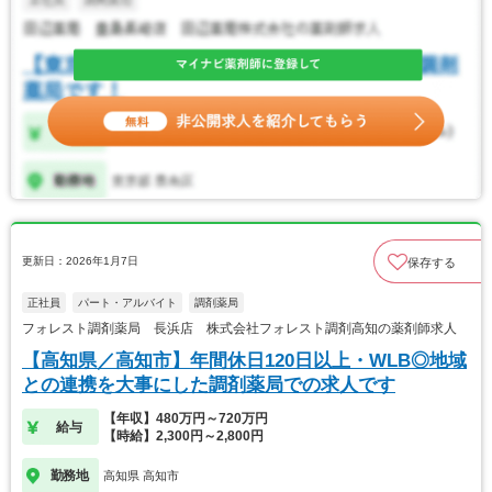
更新日：2026年1月7日
保存する
正社員
パート・アルバイト
調剤薬局
フォレスト調剤薬局 長浜店 株式会社フォレスト調剤高知の薬剤師求人
【高知県／高知市】年間休日120日以上・WLB◎地域
との連携を大事にした調剤薬局での求人です
【年収】480万円～720万円
給与
【時給】2,300円～2,800円
勤務地
高知県 高知市