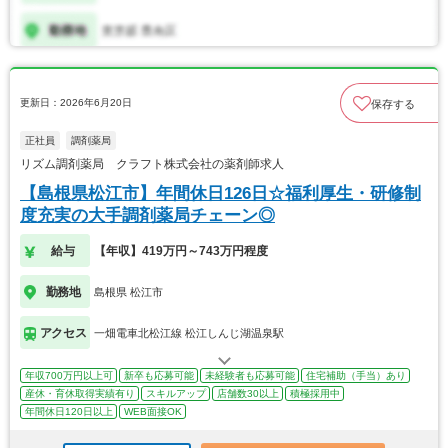
更新日：2026年6月20日
保存する
正社員
調剤薬局
リズム調剤薬局 クラフト株式会社の薬剤師求人
【島根県松江市】年間休日126日☆福利厚生・研修制
度充実の大手調剤薬局チェーン◎
給与
【年収】419万円～743万円程度
勤務地
島根県 松江市
アクセス
一畑電車北松江線 松江しんじ湖温泉駅
年収700万円以上可
新卒も応募可能
未経験者も応募可能
住宅補助（手当）あり
産休・育休取得実績有り
スキルアップ
店舗数30以上
積極採用中
年間休日120日以上
WEB面接OK