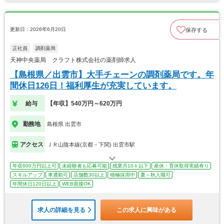
更新日：2026年6月20日
保存する
正社員
調剤薬局
天神中央薬局 クラフト株式会社の薬剤師求人
【島根県／出雲市】大手チェーンの調剤薬局です。年
間休日126日！福利厚生が充実しています。
給与
【年収】540万円～620万円
勤務地
島根県 出雲市
アクセス
ＪＲ山陰本線(京都－下関) 出雲市駅
年収600万円以上可
未経験者も応募可能
残業月10ｈ以下
産休・育休取得実績有り
スキルアップ
車通勤可
店舗数30以上
積極採用中
夏～秋入職可
年間休日120日以上
WEB面接OK
求人の詳細を見る
この求人に興味がある