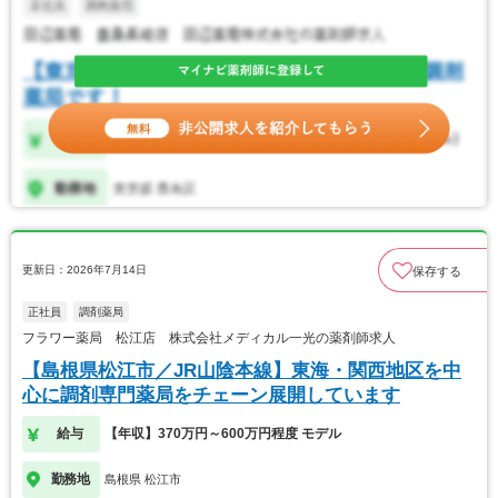
更新日：2026年7月14日
保存する
正社員
調剤薬局
フラワー薬局 松江店 株式会社メディカル一光の薬剤師求人
【島根県松江市／JR山陰本線】東海・関西地区を中
心に調剤専門薬局をチェーン展開しています
給与
【年収】370万円～600万円程度 モデル
勤務地
島根県 松江市