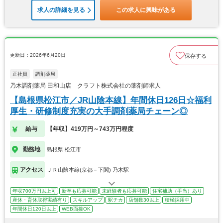
求人の詳細を見る
この求人に興味がある
更新日：2026年6月20日
保存する
正社員
調剤薬局
乃木調剤薬局 田和山店 クラフト株式会社の薬剤師求人
【島根県松江市／JR山陰本線】年間休日126日☆福利
厚生・研修制度充実の大手調剤薬局チェーン◎
給与
【年収】419万円～743万円程度
勤務地
島根県 松江市
アクセス
ＪＲ山陰本線(京都－下関) 乃木駅
年収700万円以上可
新卒も応募可能
未経験者も応募可能
住宅補助（手当）あり
産休・育休取得実績有り
スキルアップ
駅チカ
店舗数30以上
積極採用中
年間休日120日以上
WEB面接OK