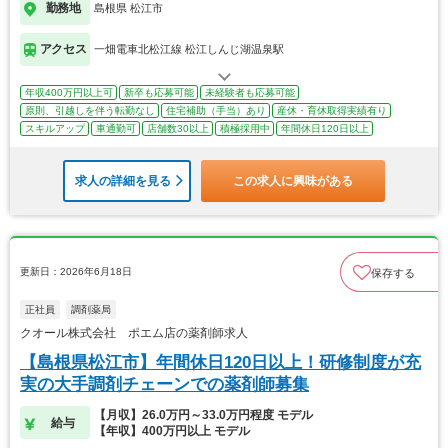
勤務地
島根県 松江市
アクセス
一畑電車北松江線 松江しんじ湖温泉駅
年収400万円以上可
新卒も応募可能
未経験者も応募可能
原則、引越しを伴う転勤なし
住宅補助（手当）あり
産休・育休取得実績有り
スキルアップ
車通勤可
店舗数30以上
積極採用中
年間休日120日以上
求人の詳細を見る
この求人に興味がある
更新日：2026年6月18日
保存する
正社員
調剤薬局
クオール株式会社 ポエム店の薬剤師求人
【島根県松江市】年間休日120日以上！研修制度が充
実の大手調剤チェーンでの薬剤師募集
【月収】26.0万円～33.0万円程度 モデル
給与
【年収】400万円以上 モデル