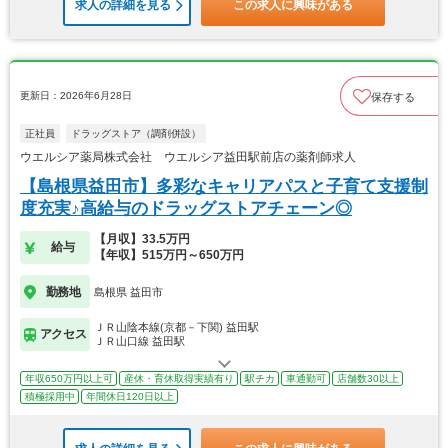
求人の詳細を見る
この求人に興味がある
更新日：2026年6月28日
保存する
正社員
ドラッグストア（調剤併設）
ウエルシア薬局株式会社 ウエルシア益田駅前店の薬剤師求人
【島根県益田市】多彩なキャリアパスと子育て支援制
度充実♪高給与のドラッグストアチェーン◎
【月収】33.5万円
給与
【年収】515万円～650万円
勤務地
島根県 益田市
ＪＲ山陰本線(京都－下関) 益田駅
アクセス
ＪＲ山口線 益田駅
年収650万円以上可
産休・育休取得実績有り
駅チカ
車通勤可
店舗数30以上
積極採用中
年間休日120日以上