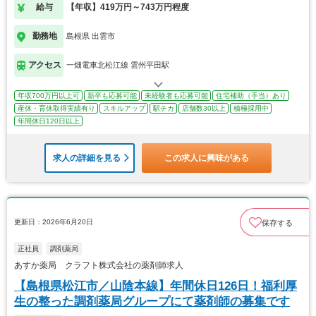
給与
【年収】419万円～743万円程度
勤務地
島根県 出雲市
アクセス
一畑電車北松江線 雲州平田駅
年収700万円以上可
新卒も応募可能
未経験者も応募可能
住宅補助（手当）あり
産休・育休取得実績有り
スキルアップ
駅チカ
店舗数30以上
積極採用中
年間休日120日以上
求人の詳細を見る
この求人に興味がある
更新日：2026年6月20日
保存する
正社員
調剤薬局
あすか薬局 クラフト株式会社の薬剤師求人
【島根県松江市／山陰本線】年間休日126日！福利厚
生の整った調剤薬局グループにて薬剤師の募集です