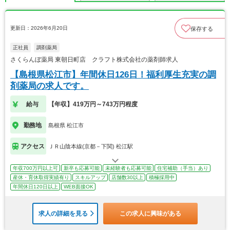
更新日：2026年6月20日
保存する
正社員
調剤薬局
さくらんぼ薬局 東朝日町店 クラフト株式会社の薬剤師求人
【島根県松江市】年間休日126日！福利厚生充実の調
剤薬局の求人です。
給与
【年収】419万円～743万円程度
勤務地
島根県 松江市
アクセス
ＪＲ山陰本線(京都－下関) 松江駅
年収700万円以上可
新卒も応募可能
未経験者も応募可能
住宅補助（手当）あり
産休・育休取得実績有り
スキルアップ
店舗数30以上
積極採用中
年間休日120日以上
WEB面接OK
求人の詳細を見る
この求人に興味がある