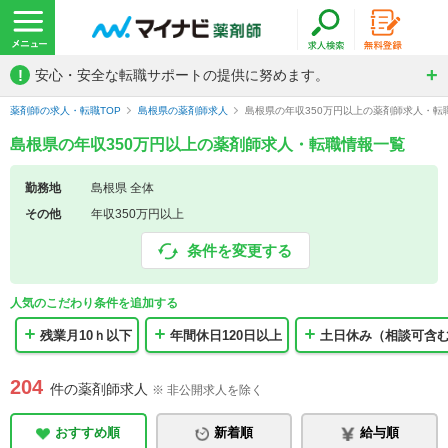
!
安心・安全な転職サポートの提供に努めます。
薬剤師の求人・転職TOP
島根県の薬剤師求人
島根県の年収350万円以上の薬剤師求人・転
島根県の年収350万円以上の薬剤師求人・転職情報一覧
勤務地
島根県 全体
その他
年収350万円以上
条件を変更する
人気のこだわり条件を追加する
残業月10ｈ以下
年間休日120日以上
土日休み（相談可含
204
件の薬剤師求人
※ 非公開求人を除く
おすすめ順
新着順
給与順