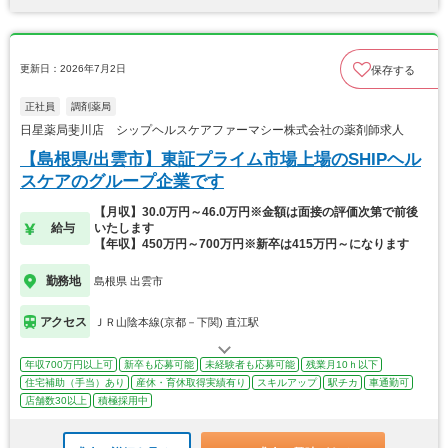
更新日：2026年7月2日
保存する
正社員
調剤薬局
日星薬局斐川店 シップヘルスケアファーマシー株式会社の薬剤師求人
【島根県/出雲市】東証プライム市場上場のSHIPヘル
スケアのグループ企業です
【月収】30.0万円～46.0万円※金額は面接の評価次第で前後
給与
いたします
【年収】450万円～700万円※新卒は415万円～になります
勤務地
島根県 出雲市
アクセス
ＪＲ山陰本線(京都－下関) 直江駅
年収700万円以上可
新卒も応募可能
未経験者も応募可能
残業月10ｈ以下
住宅補助（手当）あり
産休・育休取得実績有り
スキルアップ
駅チカ
車通勤可
店舗数30以上
積極採用中