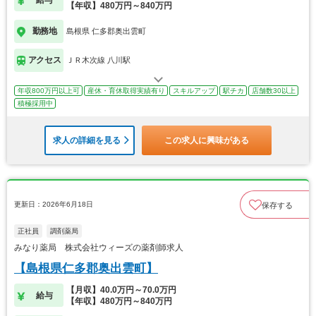
【年収】480万円～840万円
勤務地
島根県 仁多郡奥出雲町
アクセス
ＪＲ木次線 八川駅
年収800万円以上可
産休・育休取得実績有り
スキルアップ
駅チカ
店舗数30以上
積極採用中
求人の詳細を見る
この求人に興味がある
更新日：2026年6月18日
保存する
正社員
調剤薬局
みなり薬局 株式会社ウィーズの薬剤師求人
【島根県仁多郡奥出雲町】
【月収】40.0万円～70.0万円
給与
【年収】480万円～840万円