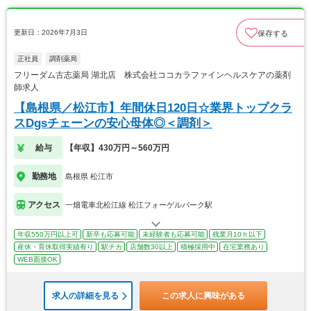
更新日：2026年7月3日
保存する
正社員
調剤薬局
フリーダム古志薬局 湖北店 株式会社ココカラファインヘルスケアの薬剤
師求人
【島根県／松江市】年間休日120日☆業界トップクラ
スDgsチェーンの安心母体◎＜調剤＞
給与
【年収】430万円～560万円
勤務地
島根県 松江市
アクセス
一畑電車北松江線 松江フォーゲルパーク駅
年収550万円以上可
新卒も応募可能
未経験者も応募可能
残業月10ｈ以下
産休・育休取得実績有り
駅チカ
店舗数30以上
積極採用中
在宅業務あり
WEB面接OK
求人の詳細を見る
この求人に興味がある