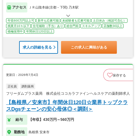
アクセス
ＪＲ山陰本線(京都－下関) 乃木駅
年収600万円以上可
新卒も応募可能
未経験者も応募可能
土日休み（相談可含む）
残業月10ｈ以下
住宅補助（手当）あり
総合門前
スキルアップ
店舗数30以上
積極採用中
年間休日120日以上
求人の詳細を見る
この求人に興味がある
更新日：2026年7月4日
保存する
正社員
調剤薬局
フリーダムプラス薬局 株式会社ココカラファインヘルスケアの薬剤師求人
【島根県／安来市】年間休日120日☆業界トップクラ
スDgsチェーンの安心母体◎＜調剤＞
給与
【年収】430万円～560万円
勤務地
島根県 安来市