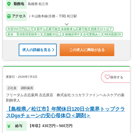
勤務地
島根県 松江市
アクセス
ＪＲ山陰本線(京都－下関) 松江駅
年収550万円以上可
新卒も応募可能
未経験者も応募可能
残業月10ｈ以下
産休・育休取得実績有り
店舗数30以上
積極採用中
在宅業務あり
WEB面接OK
求人の詳細を見る
この求人に興味がある
更新日：2026年7月3日
保存する
正社員
調剤薬局
フリーダム古志薬局 古志原店 株式会社ココカラファインヘルスケアの薬
剤師求人
【島根県／松江市】年間休日120日☆業界トップクラ
スDgsチェーンの安心母体◎＜調剤＞
給与
【年収】430万円～560万円