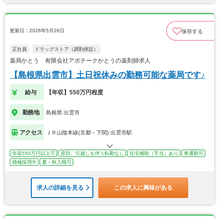
更新日：2026年5月26日
保存する
正社員
ドラッグストア（調剤併設）
薬局かとう 有限会社アポテークかとうの薬剤師求人
【島根県出雲市】土日祝休みの勤務可能な薬局です♪
給与
【年収】550万円程度
勤務地
島根県 出雲市
アクセス
ＪＲ山陰本線(京都－下関) 出雲市駅
年収550万円以上可
原則、引越しを伴う転勤なし
住宅補助（手当）あり
車通勤可
積極採用中
夏～秋入職可
求人の詳細を見る
この求人に興味がある