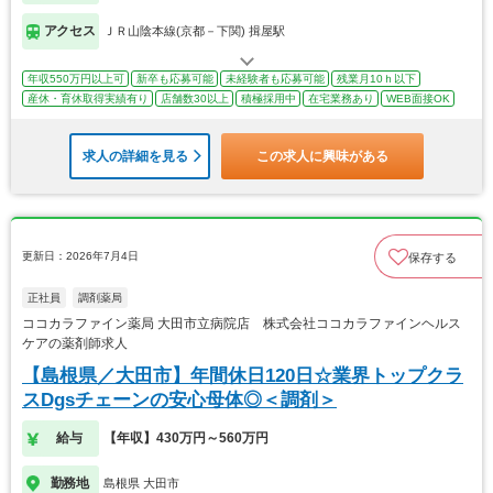
アクセス
ＪＲ山陰本線(京都－下関) 揖屋駅
年収550万円以上可
新卒も応募可能
未経験者も応募可能
残業月10ｈ以下
産休・育休取得実績有り
店舗数30以上
積極採用中
在宅業務あり
WEB面接OK
求人の詳細を見る
この求人に興味がある
更新日：2026年7月4日
保存する
正社員
調剤薬局
ココカラファイン薬局 大田市立病院店 株式会社ココカラファインヘルス
ケアの薬剤師求人
【島根県／大田市】年間休日120日☆業界トップクラ
スDgsチェーンの安心母体◎＜調剤＞
給与
【年収】430万円～560万円
勤務地
島根県 大田市