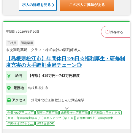
求人の詳細を見る
この求人に興味がある
更新日：2026年6月20日
保存する
正社員
調剤薬局
末次調剤薬局 クラフト株式会社の薬剤師求人
【島根県松江市】年間休日126日☆福利厚生・研修制
度充実の大手調剤薬局チェーン◎
給与
【年収】419万円～743万円程度
勤務地
島根県 松江市
アクセス
一畑電車北松江線 松江しんじ湖温泉駅
年収700万円以上可
新卒も応募可能
未経験者も応募可能
住宅補助（手当）あり
産休・育休取得実績有り
スキルアップ
駅チカ
店舗数30以上
積極採用中
年間休日120日以上
WEB面接OK