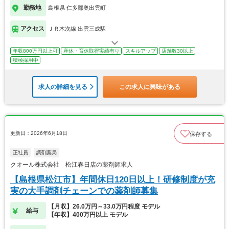
勤務地
島根県 仁多郡奥出雲町
アクセス
ＪＲ木次線 出雲三成駅
年収800万円以上可
産休・育休取得実績有り
スキルアップ
店舗数30以上
積極採用中
求人の詳細を見る
この求人に興味がある
更新日：2026年6月18日
保存する
正社員
調剤薬局
クオール株式会社 松江春日店の薬剤師求人
【島根県松江市】年間休日120日以上！研修制度が充
実の大手調剤チェーンでの薬剤師募集
【月収】26.0万円～33.0万円程度 モデル
給与
【年収】400万円以上 モデル