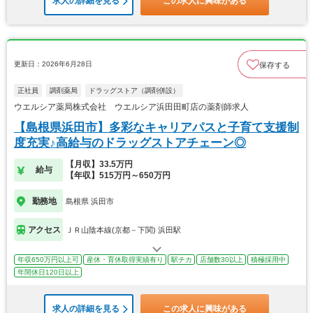
求人の詳細を見る
この求人に興味がある
更新日：2026年6月28日
保存する
正社員
調剤薬局
ドラッグストア（調剤併設）
ウエルシア薬局株式会社 ウエルシア浜田田町店の薬剤師求人
【島根県浜田市】多彩なキャリアパスと子育て支援制
度充実♪高給与のドラッグストアチェーン◎
【月収】33.5万円
給与
【年収】515万円～650万円
勤務地
島根県 浜田市
アクセス
ＪＲ山陰本線(京都－下関) 浜田駅
年収650万円以上可
産休・育休取得実績有り
駅チカ
店舗数30以上
積極採用中
年間休日120日以上
求人の詳細を見る
この求人に興味がある