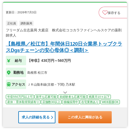
更新日：2026年7月3日
保存する
正社員
調剤薬局
フリーダム古志薬局 大庭店 株式会社ココカラファインヘルスケアの薬剤
師求人
【島根県／松江市】年間休日120日☆業界トップクラ
スDgsチェーンの安心母体◎＜調剤＞
給与
【年収】430万円～560万円
勤務地
島根県 松江市
アクセス
ＪＲ山陰本線(京都－下関) 乃木駅
年収550万円以上可
新卒も応募可能
未経験者も応募可能
残業月10ｈ以下
産休・育休取得実績有り
店舗数30以上
積極採用中
在宅業務あり
WEB面接OK
求人の詳細を見る
この求人に興味がある