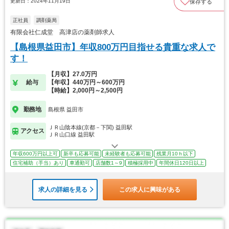
更新日：2024年11月19日
保存する
正社員
調剤薬局
有限会社仁成堂 高津店の薬剤師求人
【島根県益田市】年収800万円目指せる貴重な求人で
す！
【月収】27.0万円
給与
【年収】440万円～600万円
【時給】2,000円～2,500円
勤務地
島根県 益田市
ＪＲ山陰本線(京都－下関) 益田駅
アクセス
ＪＲ山口線 益田駅
年収600万円以上可
新卒も応募可能
未経験者も応募可能
残業月10ｈ以下
住宅補助（手当）あり
車通勤可
店舗数1～9
積極採用中
年間休日120日以上
求人の詳細を見る
この求人に興味がある