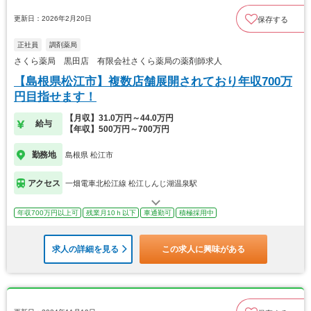
更新日：2026年2月20日
保存する
正社員
調剤薬局
さくら薬局 黒田店 有限会社さくら薬局の薬剤師求人
【島根県松江市】複数店舗展開されており年収700万
円目指せます！
【月収】31.0万円～44.0万円
給与
【年収】500万円～700万円
勤務地
島根県 松江市
アクセス
一畑電車北松江線 松江しんじ湖温泉駅
年収700万円以上可
残業月10ｈ以下
車通勤可
積極採用中
求人の詳細を見る
この求人に興味がある