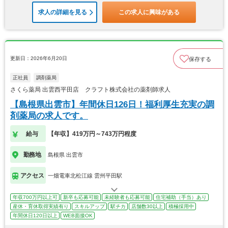
求人の詳細を見る
この求人に興味がある
更新日：2026年6月20日
保存する
正社員
調剤薬局
さくら薬局 出雲西平田店 クラフト株式会社の薬剤師求人
【島根県出雲市】年間休日126日！福利厚生充実の調
剤薬局の求人です。
給与
【年収】419万円～743万円程度
勤務地
島根県 出雲市
アクセス
一畑電車北松江線 雲州平田駅
年収700万円以上可
新卒も応募可能
未経験者も応募可能
住宅補助（手当）あり
産休・育休取得実績有り
スキルアップ
駅チカ
店舗数30以上
積極採用中
年間休日120日以上
WEB面接OK