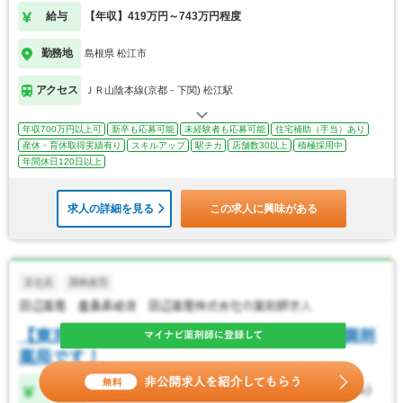
給与
【年収】419万円～743万円程度
勤務地
島根県 松江市
アクセス
ＪＲ山陰本線(京都－下関) 松江駅
年収700万円以上可
新卒も応募可能
未経験者も応募可能
住宅補助（手当）あり
産休・育休取得実績有り
スキルアップ
駅チカ
店舗数30以上
積極採用中
年間休日120日以上
求人の詳細を見る
この求人に興味がある