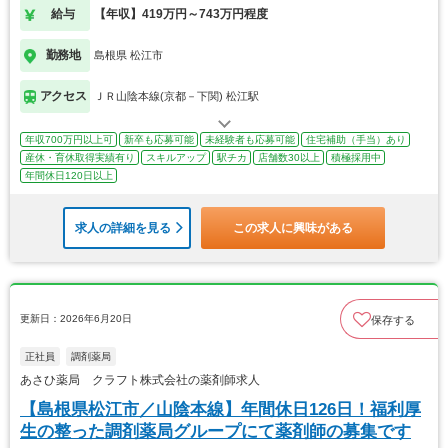
給与
【年収】419万円～743万円程度
勤務地
島根県 松江市
アクセス
ＪＲ山陰本線(京都－下関) 松江駅
年収700万円以上可
新卒も応募可能
未経験者も応募可能
住宅補助（手当）あり
産休・育休取得実績有り
スキルアップ
駅チカ
店舗数30以上
積極採用中
年間休日120日以上
求人の詳細を見る
この求人に興味がある
更新日：2026年6月20日
保存する
正社員
調剤薬局
あさひ薬局 クラフト株式会社の薬剤師求人
【島根県松江市／山陰本線】年間休日126日！福利厚
生の整った調剤薬局グループにて薬剤師の募集です