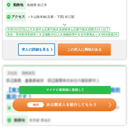
勤務地
島根県 松江市
アクセス
ＪＲ山陰本線(京都－下関) 松江駅
年収550万円以上可
新卒も応募可能
未経験者も応募可能
残業月10ｈ以下
産休・育休取得実績有り
店舗数30以上
積極採用中
在宅業務あり
WEB面接OK
求人の詳細を見る
この求人に興味がある