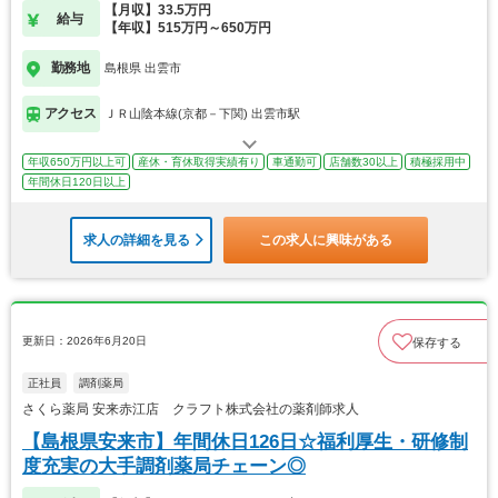
【月収】33.5万円
給与
【年収】515万円～650万円
勤務地
島根県 出雲市
アクセス
ＪＲ山陰本線(京都－下関) 出雲市駅
年収650万円以上可
産休・育休取得実績有り
車通勤可
店舗数30以上
積極採用中
年間休日120日以上
求人の詳細を見る
この求人に興味がある
更新日：2026年6月20日
保存する
正社員
調剤薬局
さくら薬局 安来赤江店 クラフト株式会社の薬剤師求人
【島根県安来市】年間休日126日☆福利厚生・研修制
度充実の大手調剤薬局チェーン◎