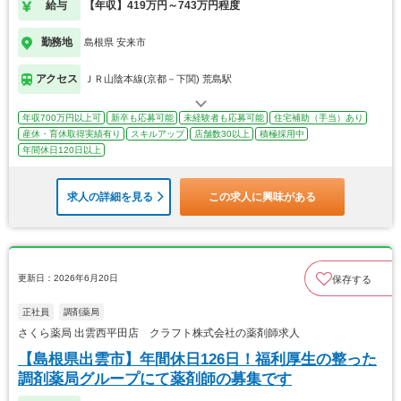
給与
【年収】419万円～743万円程度
勤務地
島根県 安来市
アクセス
ＪＲ山陰本線(京都－下関) 荒島駅
年収700万円以上可
新卒も応募可能
未経験者も応募可能
住宅補助（手当）あり
産休・育休取得実績有り
スキルアップ
店舗数30以上
積極採用中
年間休日120日以上
求人の詳細を見る
この求人に興味がある
更新日：2026年6月20日
保存する
正社員
調剤薬局
さくら薬局 出雲西平田店 クラフト株式会社の薬剤師求人
【島根県出雲市】年間休日126日！福利厚生の整った
調剤薬局グループにて薬剤師の募集です