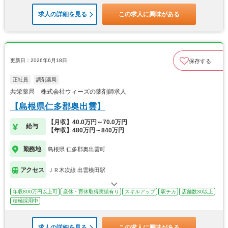
求人の詳細を見る
この求人に興味がある
更新日：2026年6月18日
保存する
正社員
調剤薬局
共栄薬局 株式会社ウィーズの薬剤師求人
【島根県仁多郡奥出雲】
【月収】40.0万円～70.0万円
給与
【年収】480万円～840万円
勤務地
島根県 仁多郡奥出雲町
アクセス
ＪＲ木次線 出雲横田駅
年収800万円以上可
産休・育休取得実績有り
スキルアップ
駅チカ
店舗数30以上
積極採用中
求人の詳細を見る
この求人に興味がある