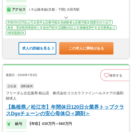
アクセス
ＪＲ山陰本線(京都－下関) 大田市駅
年収550万円以上可
新卒も応募可能
未経験者も応募可能
残業月10ｈ以下
産休・育休取得実績有り
総合門前
店舗数30以上
積極採用中
在宅業務あり
WEB面接OK
求人の詳細を見る
この求人に興味がある
更新日：2026年7月3日
保存する
正社員
調剤薬局
フリーダム古志薬局 桧山店 株式会社ココカラファインヘルスケアの薬剤
師求人
【島根県／松江市】年間休日120日☆業界トップクラ
スDgsチェーンの安心母体◎＜調剤＞
給与
【年収】430万円～560万円