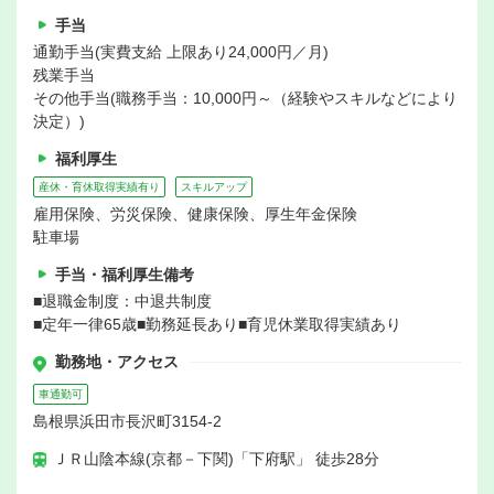
手当
通勤手当(実費支給 上限あり24,000円／月)
残業手当
その他手当(職務手当：10,000円～（経験やスキルなどにより
決定）)
福利厚生
産休・育休取得実績有り
スキルアップ
雇用保険、労災保険、健康保険、厚生年金保険
駐車場
手当・福利厚生備考
■退職金制度：中退共制度
■定年一律65歳■勤務延長あり■育児休業取得実績あり
勤務地・アクセス
車通勤可
島根県浜田市長沢町3154-2
ＪＲ山陰本線(京都－下関)「下府駅」 徒歩28分