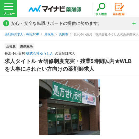
!
安心・安全な転職サポートの提供に努めます。
薬剤師の求人・転職TOP
島根県
浜田市
長沢ゆい薬局 株式会社ゆうしんの薬剤師求人
正社員
調剤薬局
長沢ゆい薬局
株式会社ゆうしん
の薬剤師求人
求人タイトル ★研修制度充実・残業5時間以内★WLB
を大事にされたい方向けの薬剤師求人