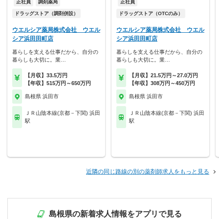
正社員
調剤薬局
正社員
ドラッグストア（調剤併設）
ドラッグストア（OTCのみ）
ウエルシア薬局株式会社 ウエル
ウエルシア薬局株式会社 ウエル
シア浜田田町店
シア浜田田町店
暮らしを支える仕事だから、自分の
暮らしを支える仕事だから、自分の
暮らしも大切に。業…
暮らしも大切に。業…
【月収】33.5万円
【月収】21.5万円～27.0万円
【年収】515万円～650万円
【年収】308万円～450万円
島根県 浜田市
島根県 浜田市
ＪＲ山陰本線(京都－下関) 浜田
ＪＲ山陰本線(京都－下関) 浜田
駅
駅
近隣の同じ路線の別の薬剤師求人をもっと見る
島根県の新着求人情報をアプリで見る