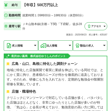
【年収】500万円以上
給与
勤務時間
就業時間１:09時00分～18時30分（休憩60分）
ＪＲ山陰本線(京都－下関)「下府駅」 徒歩28
最寄り駅
アクセス
分
更新日：2025/09/23 求人番号：435167
求人情報
法人情報
類似の求人
長沢ゆい薬局 株式会社ゆうしんのポイント
広島・山口、島根に特化した調剤チェーン
地域に特化した店舗展開で着実に業績を伸ばしている同社では、と
にかく質に拘り、患者様のニーズが何かを徹底的に追及しておりま
す。そのため、研修にも力を入れており、定期的な勉強会や階層別
研修を実施しています。
店舗・職場特色
クリニックにマンツーマンで対応している店舗が多く、バタバタし
た店舗はほとんどなく、非常にゆったりとした店舗が多いのが特
徴。「気は心」と会長が考えており、勉強意欲の高い方に関しては