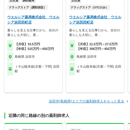
正社員
調剤薬局
正社員
ドラッグストア（調剤併設）
ドラッグストア（OTCのみ）
ウエルシア薬局株式会社 ウエル
ウエルシア薬局株式会社 ウエル
シア浜田田町店
シア浜田田町店
暮らしを支える仕事だから、自分の
暮らしを支える仕事だから、自分の
暮らしも大切に。業…
暮らしも大切に。業…
【月収】33.5万円
【月収】21.5万円～27.0万円
【年収】515万円～650万円
【年収】308万円～450万円
島根県 浜田市
島根県 浜田市
ＪＲ山陰本線(京都－下関) 浜田
ＪＲ山陰本線(京都－下関) 浜田
駅
駅
浜田市(島根県)エリアの薬剤師求人をもっと見る
近隣の同じ路線の別の薬剤師求人