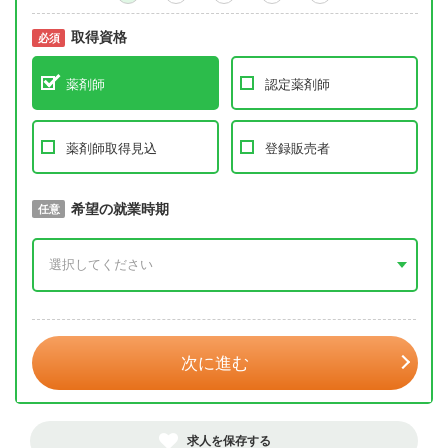
取得資格
必須
必須
薬剤師
認定薬剤師
薬剤師取得見込
登録販売者
取得予定年
希望の就業時期
必須
任意
年 3月
次に進む
求人を保存する