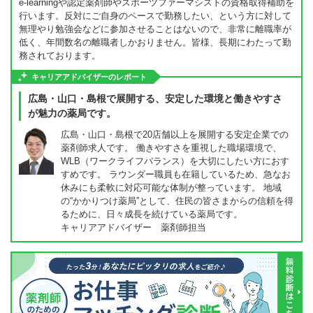
e-learningや認定薬剤師やスポーツファーマシストの資格取得補助を
行います。反対にご自身のペースで勤務したい、という方に対して
無理やり勉強会などに参加させることはないので、非常に離職率が
低く、年間数名の離職者しかおりません。皆様、長期にわたって勤
務されております。
キャリアアドバイザーのレポート
広島・山口・島根で展開する、安定した環境と働きやすさ
が魅力の薬局です。
広島・山口・島根で20店舗以上を展開する安定企業での
薬剤師求人です。 働きやすさを重視した職場環境で、
WLB（ワークライフバランス）を大切にしたい方におす
すめです。 ラウンダー職員も在籍しているため、急なお
休みにも柔軟に対応可能な体制が整っています。 地域
の“かかりつけ薬局”として、住民の皆さまからの信頼を得
るために、日々成長を続けている薬局です。
キャリアアドバイザー 薬剤師担当