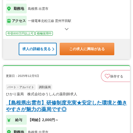
勤務地
島根県 出雲市
アクセス
一畑電車北松江線 雲州平田駅
年収600万円以上可
積極採用中
求人の詳細を見る
この求人に興味がある
更新日：2025年12月5日
保存する
パート・アルバイト
調剤薬局
ひかり薬局 株式会社ゆうしんの薬剤師求人
【島根県出雲市】研修制度充実★安定した環境と働き
やすさが魅力の薬局です◎
給与
【時給】2,000円～
勤務地
島根県 出雲市