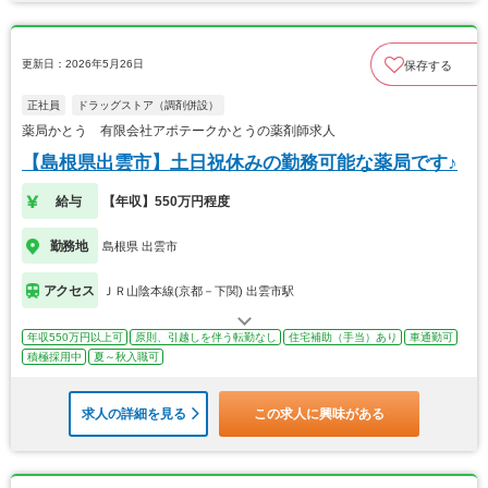
更新日：2026年5月26日
保存する
正社員
ドラッグストア（調剤併設）
薬局かとう 有限会社アポテークかとうの薬剤師求人
【島根県出雲市】土日祝休みの勤務可能な薬局です♪
給与
【年収】550万円程度
勤務地
島根県 出雲市
アクセス
ＪＲ山陰本線(京都－下関) 出雲市駅
年収550万円以上可
原則、引越しを伴う転勤なし
住宅補助（手当）あり
車通勤可
積極採用中
夏～秋入職可
求人の詳細を見る
この求人に興味がある