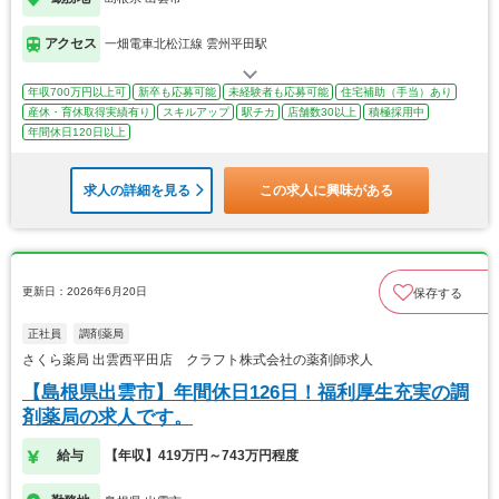
アクセス
一畑電車北松江線 雲州平田駅
年収700万円以上可
新卒も応募可能
未経験者も応募可能
住宅補助（手当）あり
産休・育休取得実績有り
スキルアップ
駅チカ
店舗数30以上
積極採用中
年間休日120日以上
求人の詳細を見る
この求人に興味がある
更新日：2026年6月20日
保存する
正社員
調剤薬局
さくら薬局 出雲西平田店 クラフト株式会社の薬剤師求人
【島根県出雲市】年間休日126日！福利厚生充実の調
剤薬局の求人です。
給与
【年収】419万円～743万円程度