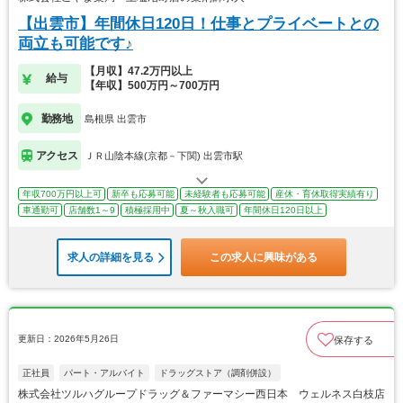
【出雲市】年間休日120日！仕事とプライベートとの
両立も可能です♪
【月収】47.2万円以上
給与
【年収】500万円～700万円
勤務地
島根県 出雲市
アクセス
ＪＲ山陰本線(京都－下関) 出雲市駅
年収700万円以上可
新卒も応募可能
未経験者も応募可能
産休・育休取得実績有り
車通勤可
店舗数1～9
積極採用中
夏～秋入職可
年間休日120日以上
求人の詳細を見る
この求人に興味がある
更新日：2026年5月26日
保存する
正社員
パート・アルバイト
ドラッグストア（調剤併設）
株式会社ツルハグループドラッグ＆ファーマシー西日本 ウェルネス白枝店