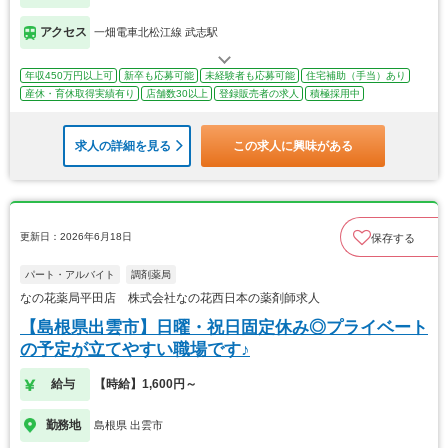
アクセス
一畑電車北松江線 武志駅
年収450万円以上可
新卒も応募可能
未経験者も応募可能
住宅補助（手当）あり
産休・育休取得実績有り
店舗数30以上
登録販売者の求人
積極採用中
求人の詳細を見る
この求人に興味がある
更新日：2026年6月18日
保存する
パート・アルバイト
調剤薬局
なの花薬局平田店 株式会社なの花西日本の薬剤師求人
【島根県出雲市】日曜・祝日固定休み◎プライベート
の予定が立てやすい職場です♪
給与
【時給】1,600円～
勤務地
島根県 出雲市