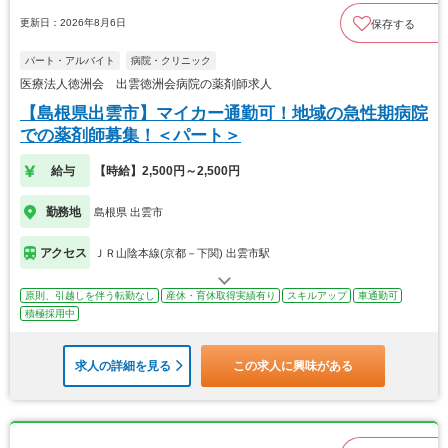
更新日：2026年8月6日
保存する
パート・アルバイト
病院・クリニック
医療法人徳洲会 出雲徳洲会病院の薬剤師求人
【島根県出雲市】マイカー通勤可！地域の急性期病院
での薬剤師募集！＜パート＞
給与
【時給】2,500円～2,500円
勤務地
島根県 出雲市
アクセス
ＪＲ山陰本線(京都－下関) 出雲市駅
原則、引越しを伴う転勤なし
産休・育休取得実績有り
スキルアップ
車通勤可
積極採用中
求人の詳細を見る
この求人に興味がある