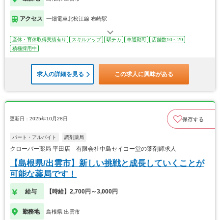
アクセス
一畑電車北松江線 布崎駅
産休・育休取得実績有り
スキルアップ
駅チカ
車通勤可
店舗数10～29
積極採用中
求人の詳細を見る
この求人に興味がある
更新日：2025年10月28日
保存する
パート・アルバイト
調剤薬局
クローバー薬局 平田店 有限会社中島セイコー堂の薬剤師求人
【島根県/出雲市】新しい挑戦と成長していくことが
可能な薬局です！
給与
【時給】2,700円～3,000円
勤務地
島根県 出雲市