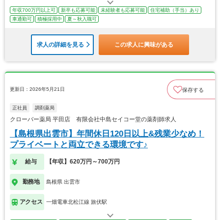
年収700万円以上可
新卒も応募可能
未経験者も応募可能
住宅補助（手当）あり
車通勤可
積極採用中
夏～秋入職可
求人の詳細を見る
この求人に興味がある
更新日：2026年5月21日
保存する
正社員
調剤薬局
クローバー薬局 平田店 有限会社中島セイコー堂の薬剤師求人
【島根県出雲市】年間休日120日以上&残業少なめ！
プライベートと両立できる環境です♪
給与
【年収】620万円～700万円
勤務地
島根県 出雲市
アクセス
一畑電車北松江線 旅伏駅