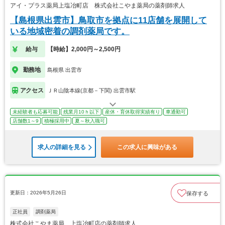
アイ・プラス薬局上塩冶町店 株式会社こやま薬局の薬剤師求人
【島根県出雲市】鳥取市を拠点に11店舗を展開して
いる地域密着の調剤薬局です。
給与
【時給】2,000円～2,500円
勤務地
島根県 出雲市
アクセス
ＪＲ山陰本線(京都－下関) 出雲市駅
未経験者も応募可能
残業月10ｈ以下
産休・育休取得実績有り
車通勤可
店舗数1～9
積極採用中
夏～秋入職可
求人の詳細を見る
この求人に興味がある
更新日：2026年5月26日
保存する
正社員
調剤薬局
株式会社こやま薬局 上塩冶町店の薬剤師求人