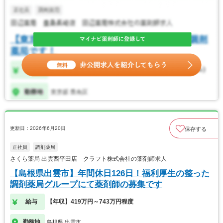
更新日：2026年6月20日
保存する
正社員
調剤薬局
さくら薬局 出雲西平田店 クラフト株式会社の薬剤師求人
【島根県出雲市】年間休日126日！福利厚生の整った
調剤薬局グループにて薬剤師の募集です
給与
【年収】419万円～743万円程度
勤務地
島根県 出雲市