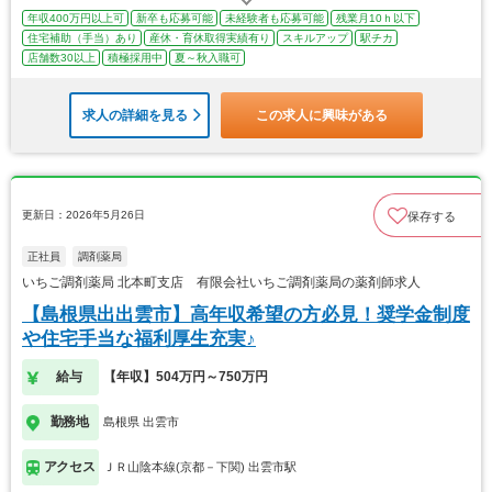
年収400万円以上可
新卒も応募可能
未経験者も応募可能
残業月10ｈ以下
住宅補助（手当）あり
産休・育休取得実績有り
スキルアップ
駅チカ
店舗数30以上
積極採用中
夏～秋入職可
求人の詳細を見る
この求人に興味がある
更新日：2026年5月26日
保存する
正社員
調剤薬局
いちご調剤薬局 北本町支店 有限会社いちご調剤薬局の薬剤師求人
【島根県出出雲市】高年収希望の方必見！奨学金制度
や住宅手当な福利厚生充実♪
給与
【年収】504万円～750万円
勤務地
島根県 出雲市
アクセス
ＪＲ山陰本線(京都－下関) 出雲市駅