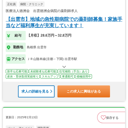
正社員
病院・クリニック
医療法人徳洲会 出雲徳洲会病院の薬剤師求人
【出雲市】地域の急性期病院での薬剤師募集！家族手
当など福利厚生が充実しています！
給与
【月収】28.6万円～32.8万円
勤務地
島根県 出雲市
アクセス
ＪＲ山陰本線(京都－下関) 出雲市駅
新卒も応募可能
未経験者も応募可能
住宅補助（手当）あり
産休・育休取得実績有り
スキルアップ
車通勤可
積極採用中
求人の詳細を見る
この求人に興味がある
更新日：2025年2月13日
保存する