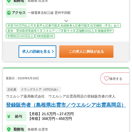
勤務地
島根県 出雲市
アクセス
一畑電車北松江線 雲州平田駅
年収700万円以上可
新卒も応募可能
未経験者も応募可能
住宅補助（手当）あり
産休・育休取得実績有り
スキルアップ
駅チカ
店舗数30以上
積極採用中
年間休日120日以上
WEB面接OK
求人の詳細を見る
この求人に興味がある
更新日：2026年6月18日
保存する
正社員
ドラッグストア（OTCのみ）
ウエルシア薬局株式会社 ウエルシア出雲高岡店の登録販売者の求人
登録販売者（島根県出雲市／ウエルシア出雲高岡店）
【月収】21.5万円～27.0万円
給与
【年収】308万円～450万円
勤務地
島根県 出雲市