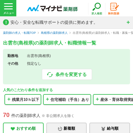
!
安心・安全な転職サポートの提供に努めます。
薬剤師の求人・転職TOP
島根県の薬剤師求人
出雲市(島根県)の薬剤師求人・転職・募集一
出雲市(島根県)の薬剤師求人・転職情報一覧
勤務地
出雲市(島根県)
その他
指定なし
条件を変更する
人気のこだわり条件を追加する
残業月10ｈ以下
住宅補助（手当）あり
産休・育休取得実
70
件の薬剤師求人
※ 非公開求人を除く
おすすめ順
新着順
給与順