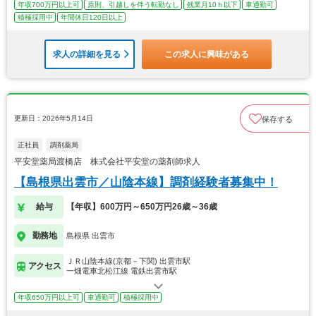
年収700万円以上可
原則、引越しを伴う転勤なし
残業月10ｈ以下
車通勤可
積極採用中
年間休日120日以上
求人の詳細を見る
この求人に興味がある
更新日：2026年5月14日
保存する
正社員
調剤薬局
平安堂薬局渡橋店 株式会社平安堂の薬剤師求人
【島根県出雲市／山陰本線】調剤経験者募集中！
給与
【年収】600万円～650万円26歳～36歳
勤務地
島根県 出雲市
ＪＲ山陰本線(京都－下関) 出雲市駅
アクセス
一畑電車北松江線 電鉄出雲市駅
年収650万円以上可
車通勤可
積極採用中