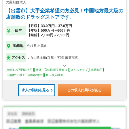
の薬剤師求人
【出雲市】大手企業希望の方必見！中国地方最大級の
店舗数のドラッグストアです。
【月収】33.0万円～37.0万円
給与
【年収】500万円～600万円
【時給】2,100円～2,500円
勤務地
島根県 出雲市
アクセス
ＪＲ山陰本線(京都－下関) 出雲市駅
年収600万円以上可
産休・育休取得実績有り
スキルアップ
車通勤可
店舗数30以上
積極採用中
夏～秋入職可
求人の詳細を見る
この求人に興味がある