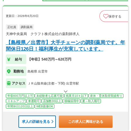
更新日：2026年6月20日
保存する
正社員
調剤薬局
天神中央薬局 クラフト株式会社の薬剤師求人
【島根県／出雲市】大手チェーンの調剤薬局です。年
間休日126日！福利厚生が充実しています。
給与
【年収】540万円～620万円
勤務地
島根県 出雲市
アクセス
ＪＲ山陰本線(京都－下関) 出雲市駅
年収600万円以上可
未経験者も応募可能
残業月10ｈ以下
産休・育休取得実績有り
スキルアップ
車通勤可
店舗数30以上
積極採用中
夏～秋入職可
年間休日120日以上
WEB面接OK
求人の詳細を見る
この求人に興味がある