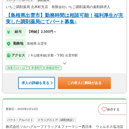
パート・アルバイト
調剤薬局
いちご調剤薬局 北本町支店 有限会社いちご調剤薬局の薬剤師求人
【島根県出雲市】勤務時間は相談可能！福利厚生が充
実した調剤薬局にてパート募集♪
給与
【時給】2,500円～
勤務地
島根県 出雲市
アクセス
ＪＲ山陰本線(京都－下関) 出雲市駅
残業月10ｈ以下
車通勤可
積極採用中
求人の詳細を見る
この求人に興味がある
更新日：2025年2月12日
保存する
パート・アルバイト
ドラッグストア（調剤併設）
株式会社ツルハグループドラッグ＆ファーマシー西日本 ウェルネス塩冶店