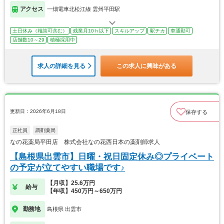
アクセス
一畑電車北松江線 雲州平田駅
土日休み（相談可含む）
残業月10ｈ以下
スキルアップ
駅チカ
車通勤可
店舗数10～29
積極採用中
求人の詳細を見る
この求人に興味がある
更新日：2026年6月18日
保存する
正社員
調剤薬局
なの花薬局平田店 株式会社なの花西日本の薬剤師求人
【島根県出雲市】日曜・祝日固定休み◎プライベート
の予定が立てやすい職場です♪
【月収】25.6万円
給与
【年収】450万円～650万円
勤務地
島根県 出雲市