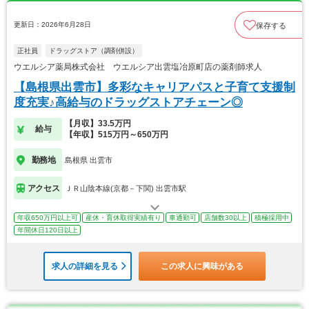
更新日：2026年6月28日
保存する
正社員
ドラッグストア（調剤併設）
ウエルシア薬局株式会社 ウエルシア出雲塩冶原町店の薬剤師求人
【島根県出雲市】多彩なキャリアパスと子育て支援制
度充実♪高給与のドラッグストアチェーン◎
【月収】33.5万円
給与
【年収】515万円～650万円
勤務地
島根県 出雲市
アクセス
ＪＲ山陰本線(京都－下関) 出雲市駅
年収650万円以上可
産休・育休取得実績有り
車通勤可
店舗数30以上
積極採用中
年間休日120日以上
求人の詳細を見る
この求人に興味がある