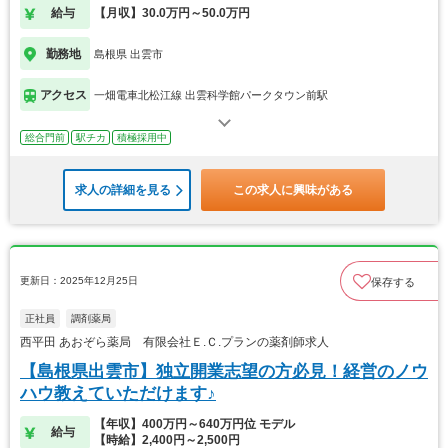
給与
【月収】30.0万円～50.0万円
勤務地
島根県 出雲市
アクセス
一畑電車北松江線 出雲科学館パークタウン前駅
総合門前
駅チカ
積極採用中
求人の詳細を見る
この求人に興味がある
更新日：2025年12月25日
保存する
正社員
調剤薬局
西平田 あおぞら薬局 有限会社Ｅ.Ｃ.プランの薬剤師求人
【島根県出雲市】独立開業志望の方必見！経営のノウ
ハウ教えていただけます♪
【年収】400万円～640万円位 モデル
給与
【時給】2,400円～2,500円