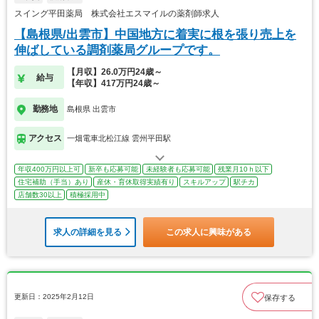
スイング平田薬局 株式会社エスマイルの薬剤師求人
【島根県/出雲市】中国地方に着実に根を張り売上を
伸ばしている調剤薬局グループです。
【月収】26.0万円24歳～
給与
【年収】417万円24歳～
勤務地
島根県 出雲市
アクセス
一畑電車北松江線 雲州平田駅
年収400万円以上可
新卒も応募可能
未経験者も応募可能
残業月10ｈ以下
住宅補助（手当）あり
産休・育休取得実績有り
スキルアップ
駅チカ
店舗数30以上
積極採用中
求人の詳細を見る
この求人に興味がある
更新日：2025年2月12日
保存する