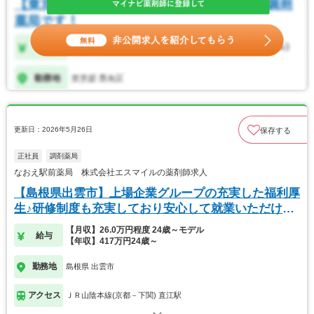
更新日：2026年5月26日
保存する
正社員
調剤薬局
なおえ駅前薬局 株式会社エスマイルの薬剤師求人
【島根県出雲市】上場企業グループの充実した福利厚
生♪研修制度も充実しており安心して就業いただけま
す！
【月収】26.0万円程度 24歳～モデル
給与
【年収】417万円24歳～
勤務地
島根県 出雲市
アクセス
ＪＲ山陰本線(京都－下関) 直江駅