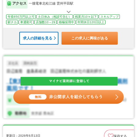
アクセス
一畑電車北松江線 雲州平田駅
年収650万円以上可
土日休み（相談可含む）
残業月10ｈ以下
スキルアップ
駅チカ
車通勤可
店舗数10～29
積極採用中
年間休日120日以上
求人の詳細を見る
この求人に興味がある
更新日：2026年6月13日
保存する