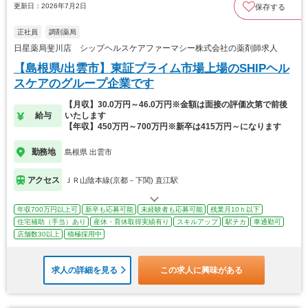
更新日：2026年7月2日
保存する
正社員
調剤薬局
日星薬局斐川店 シップヘルスケアファーマシー株式会社の薬剤師求人
【島根県/出雲市】東証プライム市場上場のSHIPヘル
スケアのグループ企業です
【月収】30.0万円～46.0万円※金額は面接の評価次第で前後
給与
いたします
【年収】450万円～700万円※新卒は415万円～になります
勤務地
島根県 出雲市
アクセス
ＪＲ山陰本線(京都－下関) 直江駅
年収700万円以上可
新卒も応募可能
未経験者も応募可能
残業月10ｈ以下
住宅補助（手当）あり
産休・育休取得実績有り
スキルアップ
駅チカ
車通勤可
店舗数30以上
積極採用中
求人の詳細を見る
この求人に興味がある