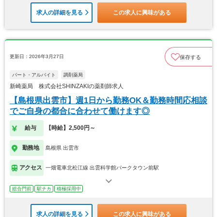
求人の詳細を見る
この求人に興味がある
更新日：2026年3月27日
保存する
パート・アルバイト
調剤薬局
新崎薬局 株式会社SHINZAKIの薬剤師求人
【島根県出雲市】週1日から勤務OK＆勤務時間応相談
でご自身の都合に合わせて働けます◎
給与
【時給】2,500円～
勤務地
島根県 出雲市
アクセス
一畑電車北松江線 出雲科学館パークタウン前駅
総合門前
駅チカ
積極採用中
求人の詳細を見る
この求人に興味がある