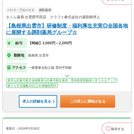
パート・アルバイト
調剤薬局
さくら薬局 出雲西平田店 クラフト株式会社の薬剤師求人
【島根県出雲市】研修制度・福利厚生充実◎全国各地
に展開する調剤薬局グループ☆
給与
【時給】2,000円～2,200円
勤務地
島根県 出雲市
アクセス
一畑電車北松江線 雲州平田駅
新卒も応募可能
未経験者も応募可能
産休・育休取得実績有り
スキルアップ
駅チカ
店舗数30以上
積極採用中
求人の詳細を見る
この求人に興味がある
更新日：2026年5月26日
保存する