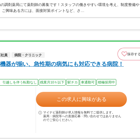
開局の調剤薬局にて薬剤師の募集です！スタッフの働きやすい環境を考え、制度整備や
 ご興味ある方には、面接対策ポイントなど、さ…
保存す
正社員
病院・クリニック
機器が揃い、急性期の病気にも対応できる病院！
、引越しを伴う転勤なし
残業月10ｈ以下
駅チカ
車通勤可
積極採用中
この求人に興味がある
マイナビ薬剤師が求人情報を無料でご提供します。
薬局・病院等への直接応募・問い合わせではありません
のでご安心ください。