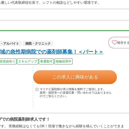
る優しい代表取締役社長で、シフトの相談などしやすい環境です。
保存す
・アルバイト
病院・クリニック
域の急性期病院での薬剤師募集！＜パート＞
得実績有り
スキルアップ
車通勤可
積極採用中
この求人に興味がある
マイナビ薬剤師が求人情報を無料でご提供します。
薬局・病院等への直接応募・問い合わせではありません
のでご安心ください。
プでの病院薬剤師求人です！
す。 実務経験はなくてもOK！現場で働きながら経験を積んでいくことができま