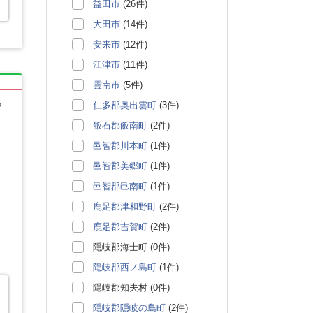
益田市
(26件)
大田市
(14件)
安来市
(12件)
江津市
(11件)
雲南市
(5件)
る
仁多郡奥出雲町
(3件)
飯石郡飯南町
(2件)
邑智郡川本町
(1件)
邑智郡美郷町
(1件)
邑智郡邑南町
(1件)
鹿足郡津和野町
(2件)
鹿足郡吉賀町
(2件)
隠岐郡海士町 (0件)
隠岐郡西ノ島町
(1件)
隠岐郡知夫村 (0件)
隠岐郡隠岐の島町
(2件)