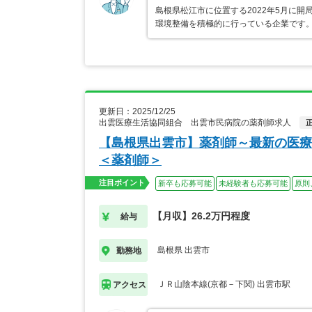
島根県松江市に位置する2022年5月に
環境整備を積極的に行っている企業です。
更新日：2025/12/25
出雲医療生活協同組合 出雲市民病院の薬剤師求人
【島根県出雲市】薬剤師～最新の医療
＜薬剤師＞
注目ポイント
新卒も応募可能
未経験者も応募可能
原則
【月収】26.2万円程度
給与
島根県 出雲市
勤務地
ＪＲ山陰本線(京都－下関) 出雲市駅
アクセス