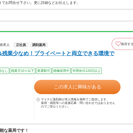
までお問合せ下さい。更に詳細などお伝えします。
保存す
師求人
正社員
調剤薬局
上&残業少なめ！プライベートと両立できる環境で
勤なし
残業月10ｈ以下
車通勤可
積極採用中
年間休日120日以上
この求人に興味がある
マイナビ薬剤師が求人情報を無料でご提供します。
薬局・病院等への直接応募・問い合わせではありません
のでご安心ください。
能な薬局です！