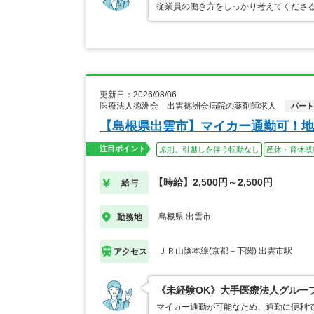
従業員の働き方をしっかり考えてくださ
更新日：2026/08/06
医療法人徳洲会 出雲徳洲会病院の薬剤師求人
パート
【島根県出雲市】マイカー通勤可！地
注目ポイント
原則、引越しを伴う転勤なし
産休・育休取
【時給】2,500円～2,500円
給与
島根県 出雲市
勤務地
ＪＲ山陰本線(京都－下関) 出雲市駅
アクセス
《未経験OK》大手医療法人グルー
マイカー通勤が可能なため、通勤に便利で