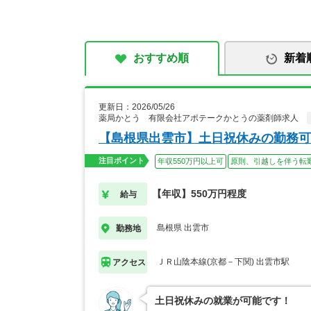
おすすめ順
新着
更新日：2026/05/26
薬局かとう 有限会社アポテークかとうの薬剤師求人
【島根県出雲市】土日祝休みの勤務可
注目ポイント
年収550万円以上可
原則、引越しを伴う転
【年収】550万円程度
給与
島根県 出雲市
勤務地
ＪＲ山陰本線(京都－下関) 出雲市駅
アクセス
土日祝休みの就業が可能です！