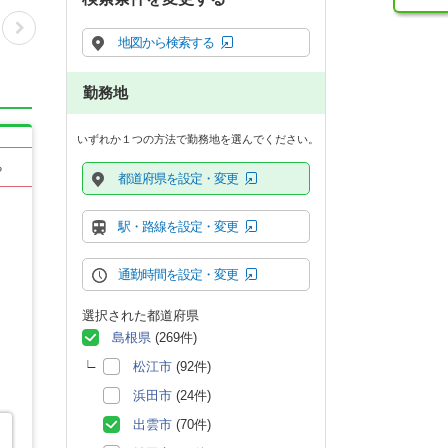
地図から検索する
勤務地
いずれか１つの方法で勤務地を選んでください。
る
都道府県を設定・変更
駅・路線を設定・変更
通勤時間を設定・変更
選択された都道府県
島根県
(269件)
松江市
(92件)
浜田市
(24件)
出雲市
(70件)