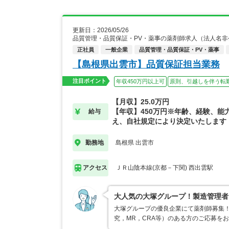
更新日：2026/05/26
品質管理・品質保証・PV・薬事の薬剤師求人（法人名
正社員
一般企業
品質管理・品質保証・PV・薬事
【島根県出雲市】品質保証担当業務
注目ポイント
年収450万円以上可
原則、引越しを伴う転
【月収】25.0万円
【年収】450万円※年齢、経験、能
給与
え、自社規定により決定いたします
島根県 出雲市
勤務地
ＪＲ山陰本線(京都－下関) 西出雲駅
アクセス
大人気の大塚グループ！製造管理者
大塚グループの優良企業にて薬剤師募集！
究，MR，CRA等）のある方のご応募を