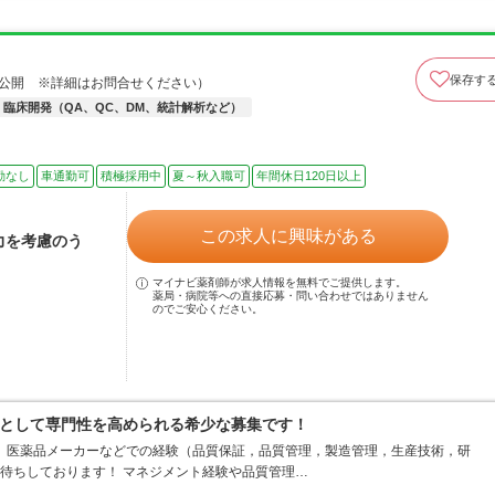
保存す
非公開 ※詳細はお問合せください）
臨床開発（QA、QC、DM、統計解析など）
勤なし
車通勤可
積極採用中
夏～秋入職可
年間休日120日以上
この求人に興味がある
力を考慮のう
マイナビ薬剤師が求人情報を無料でご提供します。
薬局・病院等への直接応募・問い合わせではありません
のでご安心ください。
として専門性を高められる希少な募集です！
 医薬品メーカーなどでの経験（品質保証，品質管理，製造管理，生産技術，研
お待ちしております！ マネジメント経験や品質管理…