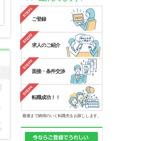
STEP1
ご登録
STEP2
求人のご紹介
STEP3
面接・条件交渉
STEP4
転職成功！！
最後まで納得のいく転職先をお探しします。