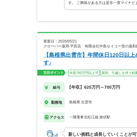
す。 ご興味がある方は是非一度マイナビ
更新日：2026/05/21
クローバー薬局 平田店 有限会社中島セイコー堂の薬剤
【島根県出雲市】年間休日120日以
す♪
注目ポイント
年収700万円以上可
原則、引越しを伴う転
【年収】620万円～700万円
給与
島根県 出雲市
勤務地
一畑電車北松江線 旅伏駅
アクセス
新しい挑戦と成長していくことが可