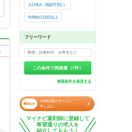
土日休み（相談可含む）
年間休日120日以上
フリーワード
る
この条件で再検索（
7
件）
検索条件を保存する
無料転職サポートに
簡単1分
申し込む
マイナビ薬剤師に登録して
希望通りの求人を
紹介してもらう！