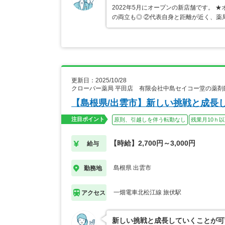
2022年5月にオープンの新店舗です。
の両立も◎ ②代表自身と距離が近く、薬
更新日：2025/10/28
クローバー薬局 平田店 有限会社中島セイコー堂の薬剤
【島根県/出雲市】新しい挑戦と成長
注目ポイント
原則、引越しを伴う転勤なし
残業月10ｈ
【時給】2,700円～3,000円
給与
島根県 出雲市
勤務地
一畑電車北松江線 旅伏駅
アクセス
新しい挑戦と成長していくことが可