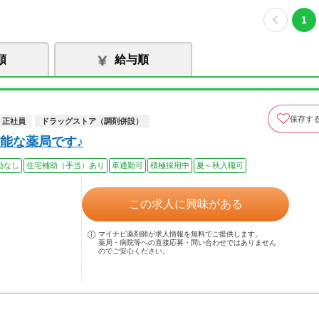
1
順
給与順
保存す
正社員
ドラッグストア（調剤併設）
能な薬局です♪
勤なし
住宅補助（手当）あり
車通勤可
積極採用中
夏～秋入職可
この求人に興味がある
マイナビ薬剤師が求人情報を無料でご提供します。
薬局・病院等への直接応募・問い合わせではありません
のでご安心ください。