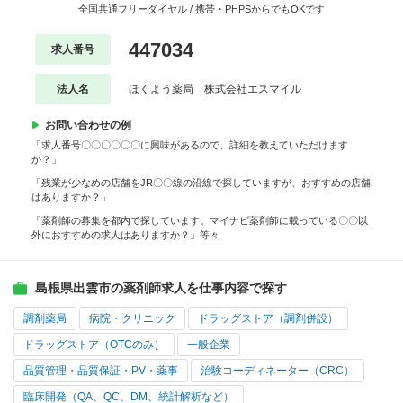
全国共通フリーダイヤル / 携帯・PHPSからでもOKです
447034
求人番号
法人名
ほくよう薬局 株式会社エスマイル
お問い合わせの例
「求人番号〇〇〇〇〇〇に興味があるので、詳細を教えていただけます
か？」
「残業が少なめの店舗をJR〇〇線の沿線で探していますが、おすすめの店舗
はありますか？」
「薬剤師の募集を都内で探しています。マイナビ薬剤師に載っている〇〇以
外におすすめの求人はありますか？」等々
島根県出雲市の薬剤師求人を仕事内容で探す
調剤薬局
病院・クリニック
ドラッグストア（調剤併設）
ドラッグストア（OTCのみ）
一般企業
品質管理・品質保証・PV・薬事
治験コーディネーター（CRC）
臨床開発（QA、QC、DM、統計解析など）