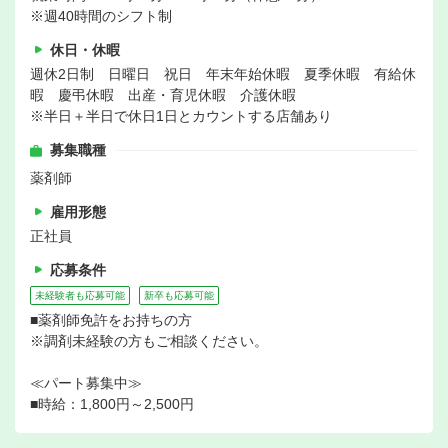
※週40時間のシフト制
休日・休暇
週休2日制 日曜日 祝日 年末年始休暇 夏季休暇 有給休
暇 慶弔休暇 出産・育児休暇 介護休暇
※半日＋半日で休日1日とカウントする店舗あり
募集職種
薬剤師
雇用形態
正社員
応募条件
未経験者も応募可能
新卒も応募可能
■薬剤師免許をお持ちの方
※調剤未経験の方もご相談ください。
≪パート募集中≫
■時給：1,800円～2,500円