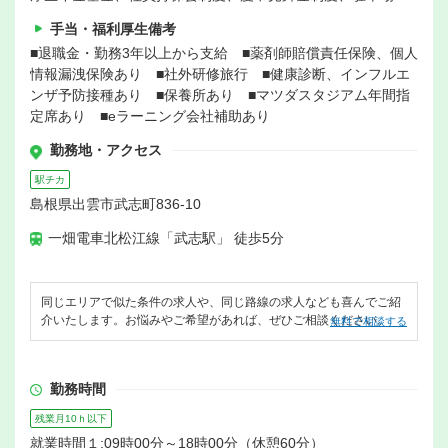
手当・福利厚生備考
■退職金・勤務3年以上から支給 ■薬剤師賠償責任保険、個人
情報漏洩保険あり ■社外研修旅行 ■健康診断、インフルエ
ンザ予防接種あり ■保養所あり ■マツダスタジアム年間指
定席あり ■eラーニング会社補助あり
勤務地・アクセス
駅チカ
島根県出雲市武志町836-10
一畑電車北松江線「武志駅」 徒歩5分
同じエリアで似た条件の求人や、同じ路線の求人なども喜んでご紹
介いたします。お悩みやご希望があれば、ぜひご相談ください。
無料で相談する
勤務時間
残業月10ｈ以下
就業時間１:09時00分～18時00分（休憩60分）