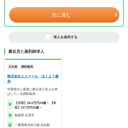
次に進む
求人を保存する
最近見た薬剤師求人
正社員
調剤薬局
株式会社エスマイル ほくよう薬
局
中国地方に着実に根を張り売上を伸
ばしている調剤薬局…
【月収】26.0万円24歳～ 【年
収】417万円24歳～
島根県 出雲市
一畑電車北松江線 武志駅