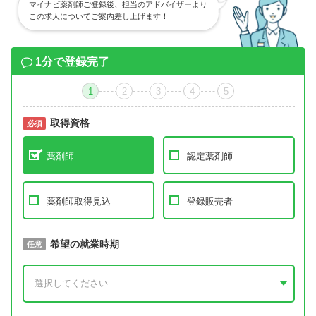
マイナビ薬剤師ご登録後、担当のアドバイザーより
この求人についてご案内差し上げます！
1分で登録完了
1
2
3
4
5
取得資格
必須
必須
薬剤師
認定薬剤師
薬剤師取得見込
登録販売者
取得予定年
希望の就業時期
必須
任意
年 3月