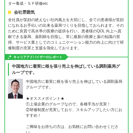
ター養成・ＳＰ研修etc
会社雰囲気
全社員が笑顔の絶えない社内風土を大切にし、全ての患者様が笑顔
になれるお手伝いの出来る薬局づくりを目指しておられます。その
ために良質で高水準の医療の提供を行い、患者様のQOL 向上へ貢
献できる薬局、薬剤師を目指し、常に最新の医療と薬の知識の習
得、サービス業としてのコミュニケーション能力の向上に向けて研
修制度の充実と支援を強化しております。
キャリアアドバイザーのレポート
中国地方に着実に根を張り売上を伸ばしている調剤薬局グ
ループです。
中国地方に着実に根を張り売上を伸ばしている調剤薬局
グループです。
★オススメポイント★
①上場企業のグループなので、各種手当が充実！
②研修制度が充実しており、スキルアップしたい方にお
すすめ！
ご興味をお持ちの方は、お気軽にお問い合わせくださ
い。