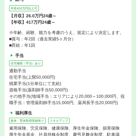
年収400万円以上可
【月収】26.0万円24歳～
【年収】417万円24歳～
※年齢、経験、能力を考慮のうえ、規定により決定します。
■賞与：年2回（過去実績5ヶ月分）
■昇給：年1回
手当
住宅補助（手当）あり
通勤手当
住宅手当(上限50,000円)
残業手当(1分単位にて支給)
資格手当(薬剤師手当50,000円)
その他手当(地域手当：エリアにより20,000～100,000円、役
職手当：管理薬剤師手当15,000円、薬局長手当20,000円)
福利厚生
産休・育休取得実績有り
スキルアップ
雇用保険、労災保険、健康保険、厚生年金保険、損害保険
厚生年金基金、社員持株会制度、慶弔見舞金制度、駐車場