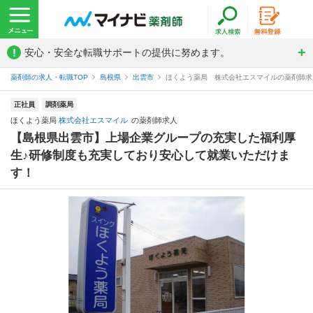
!
安心・安全な転職サポートの提供に努めます。
薬剤師の求人・転職TOP
島根県
出雲市
ほくよう薬局 株式会社エスマイルの薬剤師求
正社員
調剤薬局
ほくよう薬局
株式会社エスマイル
の薬剤師求人
【島根県出雲市】上場企業グループの充実した福利厚
生♪研修制度も充実しており安心して就業いただけま
す！