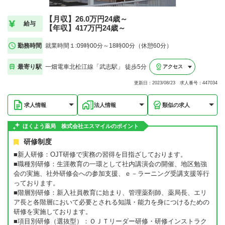
【月収】26.0万円24歳～
給与
【年収】417万円24歳～
勤務時間
就業時間１:09時00分～18時00分（休憩60分）
最寄り駅
一畑電車北松江線「武志駅」 徒歩5分
アクセス
更新日：2023/08/23 求人番号：447034
求人情報
法人情報
類似の求人
ほくよう薬局 株式会社エスマイルのポイント
研修制度
■新人研修：OJT研修で実務の習得を目指ざしております。
■職種別研修：生涯教育の一環として社内講演会の開催、地区勉強
会の実施、社外研修会への参加支援、ｅ－ラーニング受講支援等行
っております。
■階層別研修：新入社員教育に始まり、管理薬剤師、薬局長、エリ
ア長と各階層において必要とされる知識・能力を身につけるための
研修を実施しております。
■項目別研修（選抜型）：ＯＪＴリーダー研修・研修インストラク