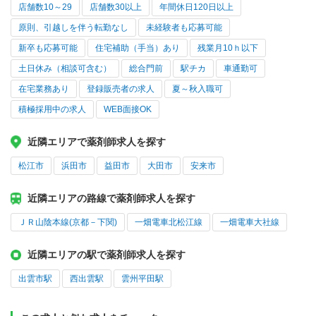
店舗数10～29
店舗数30以上
年間休日120日以上
原則、引越しを伴う転勤なし
未経験者も応募可能
新卒も応募可能
住宅補助（手当）あり
残業月10ｈ以下
土日休み（相談可含む）
総合門前
駅チカ
車通勤可
在宅業務あり
登録販売者の求人
夏～秋入職可
積極採用中の求人
WEB面接OK
近隣エリアで薬剤師求人を探す
松江市
浜田市
益田市
大田市
安来市
近隣エリアの路線で薬剤師求人を探す
ＪＲ山陰本線(京都－下関)
一畑電車北松江線
一畑電車大社線
近隣エリアの駅で薬剤師求人を探す
出雲市駅
西出雲駅
雲州平田駅