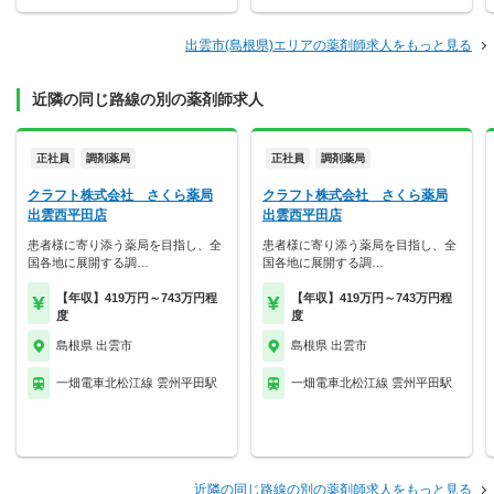
出雲市(島根県)エリアの薬剤師求人をもっと見る
近隣の同じ路線の別の薬剤師求人
正社員
調剤薬局
正社員
調剤薬局
クラフト株式会社 さくら薬局
クラフト株式会社 さくら薬局
出雲西平田店
出雲西平田店
患者様に寄り添う薬局を目指し、全
患者様に寄り添う薬局を目指し、全
国各地に展開する調…
国各地に展開する調…
【年収】419万円～743万円程
【年収】419万円～743万円程
度
度
島根県 出雲市
島根県 出雲市
一畑電車北松江線 雲州平田駅
一畑電車北松江線 雲州平田駅
近隣の同じ路線の別の薬剤師求人をもっと見る