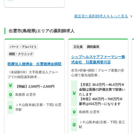
最近見た薬剤師求人をもっと見る
出雲市(島根県)エリアの薬剤師求人
パート・アルバイト
正社員
調剤薬局
病院・クリニック
シップヘルスケアファーマシー株
式会社 日星薬局斐川店
医療法人徳洲会 出雲徳洲会病院
在宅×研修×挑戦！グループ基盤の安
《未経験OK》大手医療法人グルー
心感で最先端医療…
プでの病院薬剤師求…
【月収】30.0万円～46.0万円※
【時給】2,500円～2,500円
金額は面接の評価次第で前後い
たします
島根県 出雲市
【年収】450万円～700万円※
新卒は415万円～になります
ＪＲ山陰本線(京都－下関) 出雲
市駅
島根県 出雲市
ＪＲ山陰本線(京都－下関) 直江
駅