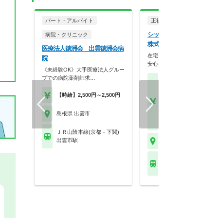
パート・アルバイト
正社員
調剤薬局
シップヘルスケアファーマ
病院・クリニック
株式会社 日星薬局斐川店
医療法人徳洲会 出雲徳洲会病
在宅×研修×挑戦！グループ
院
安心感で最先端医療…
《未経験OK》大手医療法人グルー
プでの病院薬剤師求…
【月収】30.0万円～46.
円※金額は面接の評価
【時給】2,500円～2,500円
で前後いたします
【年収】450万円～70
島根県 出雲市
※新卒は415万円～に
す
ＪＲ山陰本線(京都－下関)
出雲市駅
島根県 出雲市
ＪＲ山陰本線(京都－下
直江駅