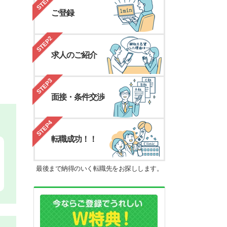
STEP1
ご登録
STEP2
求人のご紹介
STEP3
面接・条件交渉
STEP4
転職成功！！
最後まで納得のいく転職先をお探しします。