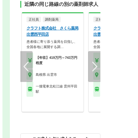
近隣の同じ路線の別の薬剤師求人
正社員
調剤薬局
正社員
調剤薬局
クラフト株式会社 さくら薬局
クラフト株式会社 さくら
出雲西平田店
出雲西平田店
患者様に寄り添う薬局を目指し、
患者様に寄り添う薬局を目指
全国各地に展開する調…
全国各地に展開する調…
【年収】419万円～743万円
【年収】419万円～74
程度
程度
島根県 出雲市
島根県 出雲市
一畑電車北松江線 雲州平田
一畑電車北松江線 雲州
駅
駅