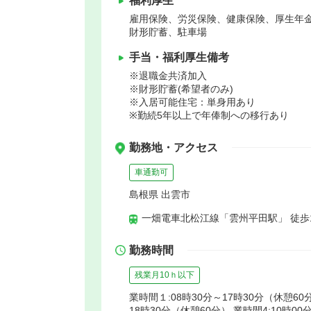
福利厚生
雇用保険、労災保険、健康保険、厚生年
財形貯蓄、駐車場
手当・福利厚生備考
※退職金共済加入
※財形貯蓄(希望者のみ)
※入居可能住宅：単身用あり
※勤続5年以上で年俸制への移行あり
勤務地・アクセス
車通勤可
島根県 出雲市
一畑電車北松江線「雲州平田駅」 徒歩
勤務時間
残業月10ｈ以下
業時間１:08時30分～17時30分（休憩60分
18時30分（休憩60分）,業時間4:10時00