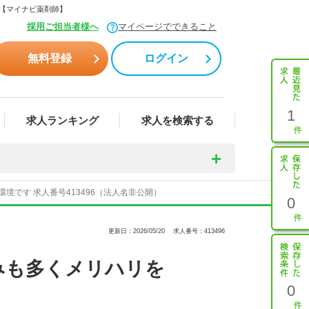
ら【マイナビ薬剤師】
採用ご担当者様へ
マイページでできること
無料登録
ログイン
1
求人ランキング
求人を検索する
です 求人番号413496（法人名非公開）
0
更新日：2026/05/20
求人番号：413496
みも多くメリハリを
0