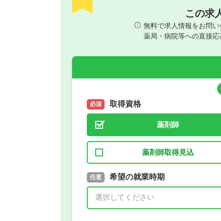
この求
無料で求人情報をお問い
薬局・病院等への直接応
取得資格
必須
薬剤師
薬剤師取得見込
取得予定年
希望の就業時期
必須
任意
年 3月