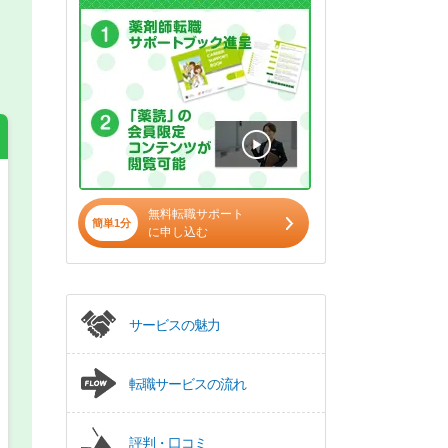
希望の働き方
必須
無料転職サポート
簡単1分
に申し込む
正社員
パート(週4日～5日)
サービスの魅力
転職サービスの流れ
評判・口コミ