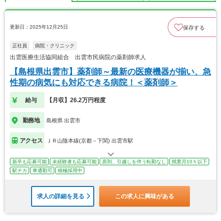
更新日：2025年12月25日
保存する
正社員
病院・クリニック
出雲医療生活協同組合 出雲市民病院の薬剤師求人
【島根県出雲市】薬剤師～最新の医療機器が揃い、急
性期の病気にも対応できる病院！＜薬剤師＞
給与
【月収】26.2万円程度
勤務地
島根県 出雲市
アクセス
ＪＲ山陰本線(京都－下関) 出雲市駅
新卒も応募可能
未経験者も応募可能
原則、引越しを伴う転勤なし
残業月10ｈ以下
駅チカ
車通勤可
積極採用中
求人の詳細を見る
この求人に興味がある