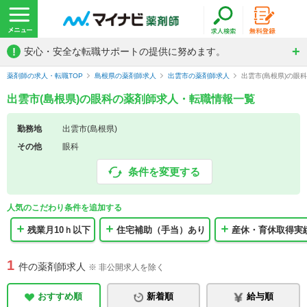
!
安心・安全な転職サポートの提供に努めます。
薬剤師の求人・転職TOP
島根県の薬剤師求人
出雲市の薬剤師求人
出雲市(島根県)の眼
出雲市(島根県)の眼科の薬剤師求人・転職情報一覧
勤務地
出雲市(島根県)
その他
眼科
条件を変更する
人気のこだわり条件を追加する
残業月10ｈ以下
住宅補助（手当）あり
産休・育休取得実
1
件の薬剤師求人
※ 非公開求人を除く
おすすめ順
新着順
給与順